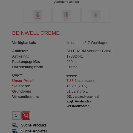
Abbildung ähnlich
BEINWELL CREME
Verfügbarkeit
:
lieferbar in 5-7 Werktagen
Anbieter:
ALLPHARM Vertriebs GmbH
Artikelnr.:
17882441
Packungsgröße:
250
ml
Darreichungsform:
Creme
UVP
**
9,85 €
Unser Preis
*
7,88 €
(inkl. MwSt.)
Sie sparen
1,97 €
(
20%
)
Grundpreis
31,52 €
pro 1 l
Versandkosten:
DE: versandkostenfrei
zzgl. Auslands-
Versandkosten
Suche Produkt
Suche Anbieter