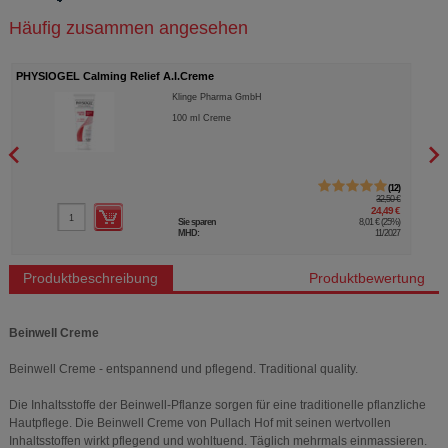
Häufig zusammen angesehen
PHYSIOGEL Calming Relief A.I.Creme
EUBO
Klinge Pharma GmbH
100
ml
Creme
12
32,50 €
24,49 €
Sie sparen
8,01 €
(
25%
)
MHD:
11/2027
Produktbeschreibung
Produktbewertung
Beinwell Creme
Beinwell Creme - entspannend und pflegend. Traditional quality.
Die Inhaltsstoffe der Beinwell-Pflanze sorgen für eine traditionelle pflanzliche
Hautpflege. Die Beinwell Creme von Pullach Hof mit seinen wertvollen
Inhaltsstoffen wirkt pflegend und wohltuend. Täglich mehrmals einmassieren.