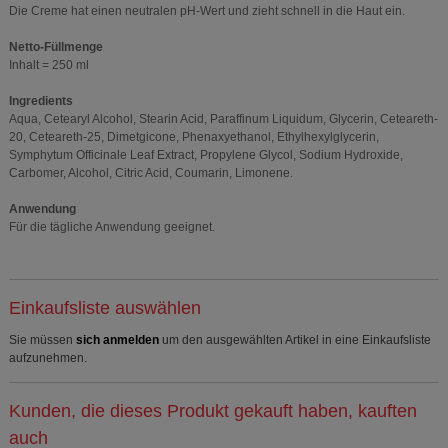
Die Creme hat einen neutralen pH-Wert und zieht schnell in die Haut ein.
Netto-Füllmenge
Inhalt = 250 ml
Ingredients
Aqua, Cetearyl Alcohol, Stearin Acid, Paraffinum Liquidum, Glycerin, Ceteareth-
20, Ceteareth-25, Dimetgicone, Phenaxyethanol, Ethylhexylglycerin,
Symphytum Officinale Leaf Extract, Propylene Glycol, Sodium Hydroxide,
Carbomer, Alcohol, Citric Acid, Coumarin, Limonene.
Anwendung
Für die tägliche Anwendung geeignet.
Einkaufsliste auswählen
Sie müssen
sich anmelden
um den ausgewählten Artikel in eine Einkaufsliste
aufzunehmen.
Kunden, die dieses Produkt gekauft haben, kauften
auch