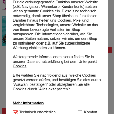
Für die ordnungsgemäße Funktion unserer Website
(z.B. Navigation, Warenkorb, Kundenkonto) setzen
wir so genannte Cookies ein. Diese sind technisch
notwendig, damit unser Shop überhaupt funktioniert.
Darüber hinaus helfen uns Cookies, Pixel und
vergleichbare Technologien, unsere Website an das
von Ihnen bevorzugte Verhalten im Shop
anzupassen. Die Informationen darüber, wie Sie
unsere Seiten nutzen, setzen wir ein, um den Shop
zu optimieren oder z.B. auf Sie zugeschnittene
Werbung einblenden zu können.
Bestellung
Weitergehende Informationen hierzu finden Sie in
Hilfe zur Anmeldung
unserer
Datenschutzerklärung
bei dem Unterpunkt
Hilfe zum Bestellvorgang
Cookies
.
Zahlungsmöglichkeiten
Rezepte einlösen
Bitte wählen Sie nachfolgend aus, welche Cookies
Freiumschläge anfordern
gesetzt werden dürfen, und bestätigen Sie dies durch
Freiumschläge downloaden
"Auswahl bestätigen" oder akzeptieren Sie alle
Auslandsbestellung
Cookies durch "Alles akzeptieren":
Reklamation
Widerrufsformular
Problembehebung
Mehr Information
Bestellschein
Beratung und Service
Technisch Notwendig:
Technisch erforderlich
Hierbei handelt es sich um
Komfort