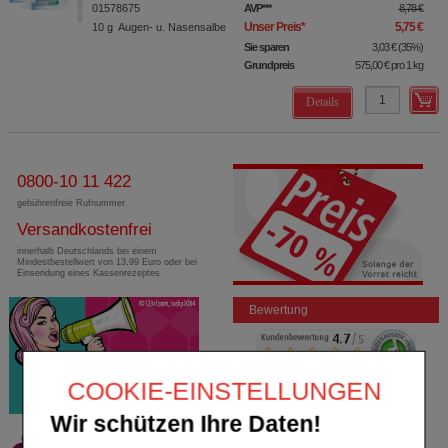
01578675
AVP
***
8,78 €
Unser Preis
*
5,75 €
10
g
Augen- u. Nasensalbe
Sie sparen
3,03 €
(
35%
)
Grundpreis
575,00 €
pro 1 kg
Details
0800-10 11 422
gebührenfreie Rufnummer
Versandkostenfrei
innerhalb Deutschlands bei einem
Mindestbestellwert von 13,99 Euro oder bei
Einsendung eines Kassenrezeptes
Bewertung
COOKIE-EINSTELLUNGEN
Wir schützen Ihre Daten!