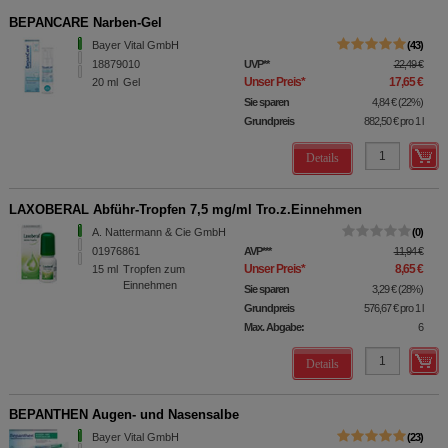
BEPANCARE Narben-Gel
Bayer Vital GmbH
43
18879010
UVP
**
22,49 €
Unser Preis
*
17,65 €
20
ml
Gel
Sie sparen
4,84 €
(
22%
)
Grundpreis
882,50 €
pro 1 l
Details
LAXOBERAL Abführ-Tropfen 7,5 mg/ml Tro.z.Einnehmen
A. Nattermann & Cie GmbH
0
01976861
AVP
***
11,94 €
Unser Preis
*
8,65 €
15
ml
Tropfen zum
Einnehmen
Sie sparen
3,29 €
(
28%
)
Grundpreis
576,67 €
pro 1 l
Max. Abgabe:
6
Details
BEPANTHEN Augen- und Nasensalbe
Bayer Vital GmbH
23