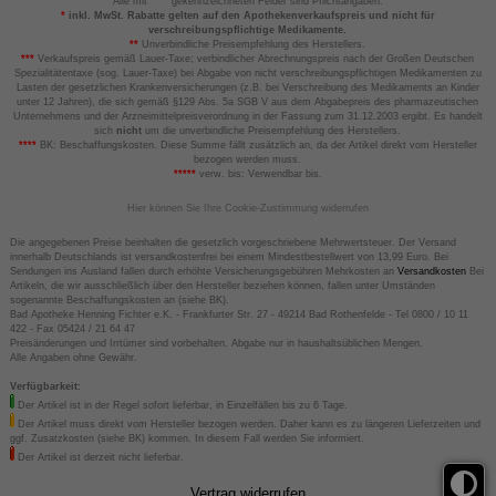
Alle mit
gekennzeichneten Felder sind Pflichtangaben.
*
inkl. MwSt. Rabatte gelten auf den Apothekenverkaufspreis und nicht für
verschreibungspflichtige Medikamente.
**
Unverbindliche Preisempfehlung des Herstellers.
***
Verkaufspreis gemäß Lauer-Taxe; verbindlicher Abrechnungspreis nach der Großen Deutschen
Spezialitätentaxe (sog. Lauer-Taxe) bei Abgabe von nicht verschreibungspflichtigen Medikamenten zu
Lasten der gesetzlichen Krankenversicherungen (z.B. bei Verschreibung des Medikaments an Kinder
unter 12 Jahren), die sich gemäß §129 Abs. 5a SGB V aus dem Abgabepreis des pharmazeutischen
Unternehmens und der Arzneimittelpreisverordnung in der Fassung zum 31.12.2003 ergibt. Es handelt
sich
nicht
um die unverbindliche Preisempfehlung des Herstellers.
****
BK: Beschaffungskosten. Diese Summe fällt zusätzlich an, da der Artikel direkt vom Hersteller
bezogen werden muss.
*****
verw. bis: Verwendbar bis.
Hier können Sie Ihre Cookie-Zustimmung widerrufen
Die angegebenen Preise beinhalten die gesetzlich vorgeschriebene Mehrwertsteuer. Der Versand
innerhalb Deutschlands ist versandkostenfrei bei einem Mindestbestellwert von 13,99 Euro. Bei
Sendungen ins Ausland fallen durch erhöhte Versicherungsgebühren Mehrkosten an
Versandkosten
Bei
Artikeln, die wir ausschließlich über den Hersteller beziehen können, fallen unter Umständen
sogenannte Beschaffungskosten an (siehe BK).
Bad Apotheke Henning Fichter e.K. - Frankfurter Str. 27 - 49214 Bad Rothenfelde - Tel 0800 / 10 11
422 - Fax 05424 / 21 64 47
Preisänderungen und Irrtümer sind vorbehalten. Abgabe nur in haushaltsüblichen Mengen.
Alle Angaben ohne Gewähr.
Verfügbarkeit:
Der Artikel ist in der Regel sofort lieferbar, in Einzelfällen bis zu 6 Tage.
Der Artikel muss direkt vom Hersteller bezogen werden. Daher kann es zu längeren Lieferzeiten und
ggf. Zusatzkosten (siehe BK) kommen. In diesem Fall werden Sie informiert.
Der Artikel ist derzeit nicht lieferbar.
Vertrag widerrufen