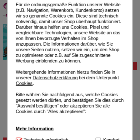
Für die ordnungsgemäße Funktion unserer Website
(z.B. Navigation, Warenkorb, Kundenkonto) setzen
wir so genannte Cookies ein. Diese sind technisch
notwendig, damit unser Shop überhaupt funktioniert.
Darüber hinaus helfen uns Cookies, Pixel und
vergleichbare Technologien, unsere Website an das
von Ihnen bevorzugte Verhalten im Shop
anzupassen. Die Informationen darüber, wie Sie
unsere Seiten nutzen, setzen wir ein, um den Shop
zu optimieren oder z.B. auf Sie zugeschnittene
Werbung einblenden zu können.
Bestellung
Weitergehende Informationen hierzu finden Sie in
Hilfe zur Anmeldung
unserer
Datenschutzerklärung
bei dem Unterpunkt
Hilfe zum Bestellvorgang
Cookies
.
Zahlungsmöglichkeiten
Rezepte einlösen
Bitte wählen Sie nachfolgend aus, welche Cookies
Freiumschläge anfordern
gesetzt werden dürfen, und bestätigen Sie dies durch
Freiumschläge downloaden
"Auswahl bestätigen" oder akzeptieren Sie alle
Auslandsbestellung
Cookies durch "Alles akzeptieren":
Reklamation
Widerrufsformular
Problembehebung
Mehr Information
Bestellschein
Technisch Notwendig:
Technisch erforderlich
Hierbei handelt es sich um
Komfort