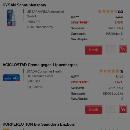
HYSAN Schnupfenspray
URSAPHARM Arzneimittel
10
GmbH
AVP
***
4,95 €
06587271
Unser Preis
*
1,48 €
10
ml
Nasenspray
Sie sparen
3,47 €
(
70%
)
Grundpreis
148,00 €
pro 1 l
Max. Abgabe:
5
Details
ACICLOSTAD Creme gegen Lippenherpes
STADA Consumer Health
3
Deutschland GmbH
AVP
***
5,41 €
06873114
Unser Preis
*
1,62 €
2
g
Creme
Sie sparen
3,79 €
(
70%
)
Grundpreis
810,00 €
pro 1 kg
Max. Abgabe:
2
Details
KÖRPERLOTION Bio Sanddorn Enzborn