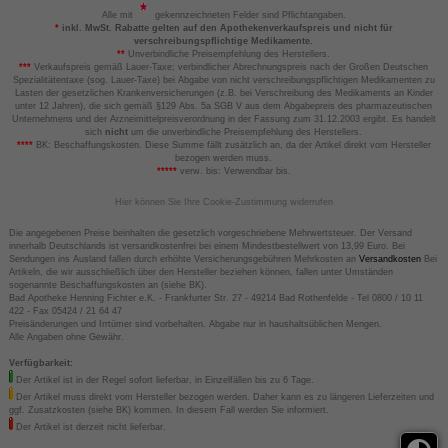
Alle mit
gekennzeichneten Felder sind Pflichtangaben.
*
inkl. MwSt. Rabatte gelten auf den Apothekenverkaufspreis und nicht für
verschreibungspflichtige Medikamente.
**
Unverbindliche Preisempfehlung des Herstellers.
***
Verkaufspreis gemäß Lauer-Taxe; verbindlicher Abrechnungspreis nach der Großen Deutschen
Spezialitätentaxe (sog. Lauer-Taxe) bei Abgabe von nicht verschreibungspflichtigen Medikamenten zu
Lasten der gesetzlichen Krankenversicherungen (z.B. bei Verschreibung des Medikaments an Kinder
unter 12 Jahren), die sich gemäß §129 Abs. 5a SGB V aus dem Abgabepreis des pharmazeutischen
Unternehmens und der Arzneimittelpreisverordnung in der Fassung zum 31.12.2003 ergibt. Es handelt
sich
nicht
um die unverbindliche Preisempfehlung des Herstellers.
****
BK: Beschaffungskosten. Diese Summe fällt zusätzlich an, da der Artikel direkt vom Hersteller
bezogen werden muss.
*****
verw. bis: Verwendbar bis.
Hier können Sie Ihre Cookie-Zustimmung widerrufen
Die angegebenen Preise beinhalten die gesetzlich vorgeschriebene Mehrwertsteuer. Der Versand
innerhalb Deutschlands ist versandkostenfrei bei einem Mindestbestellwert von 13,99 Euro. Bei
Sendungen ins Ausland fallen durch erhöhte Versicherungsgebühren Mehrkosten an
Versandkosten
Bei
Artikeln, die wir ausschließlich über den Hersteller beziehen können, fallen unter Umständen
sogenannte Beschaffungskosten an (siehe BK).
Bad Apotheke Henning Fichter e.K. - Frankfurter Str. 27 - 49214 Bad Rothenfelde - Tel 0800 / 10 11
422 - Fax 05424 / 21 64 47
Preisänderungen und Irrtümer sind vorbehalten. Abgabe nur in haushaltsüblichen Mengen.
Alle Angaben ohne Gewähr.
Verfügbarkeit:
Der Artikel ist in der Regel sofort lieferbar, in Einzelfällen bis zu 6 Tage.
Der Artikel muss direkt vom Hersteller bezogen werden. Daher kann es zu längeren Lieferzeiten und
ggf. Zusatzkosten (siehe BK) kommen. In diesem Fall werden Sie informiert.
Der Artikel ist derzeit nicht lieferbar.