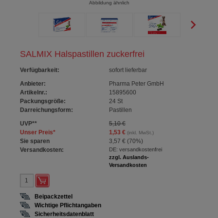
Abbildung ähnlich
SALMIX Halspastillen zuckerfrei
Verfügbarkeit
:
sofort lieferbar
Anbieter:
Pharma Peter GmbH
Artikelnr.:
15895600
Packungsgröße:
24
St
Darreichungsform:
Pastillen
UVP
**
5,10 €
Unser Preis
*
1,53 €
(inkl. MwSt.)
Sie sparen
3,57 €
(
70%
)
Versandkosten:
DE: versandkostenfrei
zzgl. Auslands-
Versandkosten
Beipackzettel
Wichtige Pflichtangaben
Sicherheitsdatenblatt