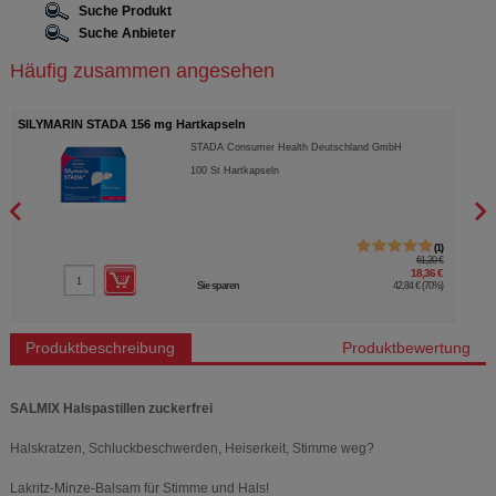
Suche Produkt
Suche Anbieter
Häufig zusammen angesehen
SILYMARIN STADA 156 mg Hartkapseln
DICL
STADA Consumer Health Deutschland GmbH
100
St
Hartkapseln
1
61,20 €
18,36 €
Sie sparen
42,84 €
(
70%
)
Produktbeschreibung
Produktbewertung
SALMIX Halspastillen zuckerfrei
Halskratzen, Schluckbeschwerden, Heiserkeit, Stimme weg?
Lakritz-Minze-Balsam für Stimme und Hals!