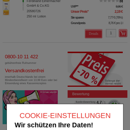
Ferdinand Eimermacher
0
GmbH & Co.KG
UVP
**
9,96 €
20580726
Unser Preis
*
2,19 €
250
ml
Lotion
Sie sparen
7,77 €
(
78%
)
Grundpreis
8,76 €
pro 1 l
Details
0800-10 11 422
gebührenfreie Rufnummer
Versandkostenfrei
innerhalb Deutschlands bei einem
Mindestbestellwert von 13,99 Euro oder bei
Einsendung eines Kassenrezeptes
Bewertung
COOKIE-EINSTELLUNGEN
Wir schützen Ihre Daten!