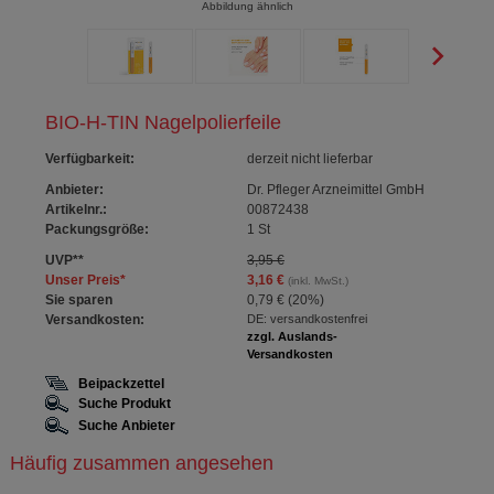
Abbildung ähnlich
BIO-H-TIN Nagelpolierfeile
Verfügbarkeit
:
derzeit nicht lieferbar
Anbieter:
Dr. Pfleger Arzneimittel GmbH
Artikelnr.:
00872438
Packungsgröße:
1
St
UVP
**
3,95 €
Unser Preis
*
3,16 €
(inkl. MwSt.)
Sie sparen
0,79 €
(
20%
)
Versandkosten:
DE: versandkostenfrei
zzgl. Auslands-
Versandkosten
Beipackzettel
Suche Produkt
Suche Anbieter
Häufig zusammen angesehen