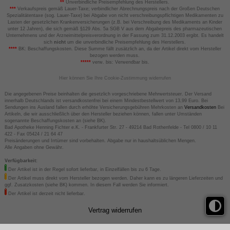
**
Unverbindliche Preisempfehlung des Herstellers.
***
Verkaufspreis gemäß Lauer-Taxe; verbindlicher Abrechnungspreis nach der Großen Deutschen
Spezialitätentaxe (sog. Lauer-Taxe) bei Abgabe von nicht verschreibungspflichtigen Medikamenten zu
Lasten der gesetzlichen Krankenversicherungen (z.B. bei Verschreibung des Medikaments an Kinder
unter 12 Jahren), die sich gemäß §129 Abs. 5a SGB V aus dem Abgabepreis des pharmazeutischen
Unternehmens und der Arzneimittelpreisverordnung in der Fassung zum 31.12.2003 ergibt. Es handelt
sich
nicht
um die unverbindliche Preisempfehlung des Herstellers.
****
BK: Beschaffungskosten. Diese Summe fällt zusätzlich an, da der Artikel direkt vom Hersteller
bezogen werden muss.
*****
verw. bis: Verwendbar bis.
Hier können Sie Ihre Cookie-Zustimmung widerrufen
Die angegebenen Preise beinhalten die gesetzlich vorgeschriebene Mehrwertsteuer. Der Versand
innerhalb Deutschlands ist versandkostenfrei bei einem Mindestbestellwert von 13,99 Euro. Bei
Sendungen ins Ausland fallen durch erhöhte Versicherungsgebühren Mehrkosten an
Versandkosten
Bei
Artikeln, die wir ausschließlich über den Hersteller beziehen können, fallen unter Umständen
sogenannte Beschaffungskosten an (siehe BK).
Bad Apotheke Henning Fichter e.K. - Frankfurter Str. 27 - 49214 Bad Rothenfelde - Tel 0800 / 10 11
422 - Fax 05424 / 21 64 47
Preisänderungen und Irrtümer sind vorbehalten. Abgabe nur in haushaltsüblichen Mengen.
Alle Angaben ohne Gewähr.
Verfügbarkeit:
Der Artikel ist in der Regel sofort lieferbar, in Einzelfällen bis zu 6 Tage.
Der Artikel muss direkt vom Hersteller bezogen werden. Daher kann es zu längeren Lieferzeiten und
ggf. Zusatzkosten (siehe BK) kommen. In diesem Fall werden Sie informiert.
Der Artikel ist derzeit nicht lieferbar.
Vertrag widerrufen