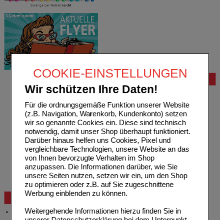
COOKIE-EINSTELLUNGEN
Bestellung
Wir schützen Ihre Daten!
Hilfe zur Anmeldung
Hilfe zum Bestellvorgang
Für die ordnungsgemäße Funktion unserer Website
Zahlungsmöglichkeiten
(z.B. Navigation, Warenkorb, Kundenkonto) setzen
Rezepte einlösen
wir so genannte Cookies ein. Diese sind technisch
Freiumschläge anfordern
notwendig, damit unser Shop überhaupt funktioniert.
Freiumschläge downloaden
Darüber hinaus helfen uns Cookies, Pixel und
Auslandsbestellung
vergleichbare Technologien, unsere Website an das
Reklamation
von Ihnen bevorzugte Verhalten im Shop
Widerrufsformular
anzupassen. Die Informationen darüber, wie Sie
Problembehebung
unsere Seiten nutzen, setzen wir ein, um den Shop
Bestellschein
zu optimieren oder z.B. auf Sie zugeschnittene
Werbung einblenden zu können.
Beratung und Service
Weitergehende Informationen hierzu finden Sie in
Allgemeine Information
unserer
Datenschutzerklärung
bei dem Unterpunkt