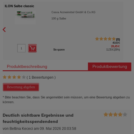
ILON Salbe classic
Cesra Arzneimittel GmbH & Co.KG
100
g
Salbe
21
40,00 €
28,45 €
Sie sparen
11,55 €
(
29%
)
Produktbeschreibung
Produktbewertung
(
1
Bewertungen )
Bewertung abgeben
* Bitte beachten Sie, dass Sie angemeldet sein müssen, um eine Bewertung abgeben zu
können.
Deutlich sichtbare Ergebnisse und
feuchtigkeitsspendendend
von
Bettina Kececi
am
09. Mai 2026 20:03:58