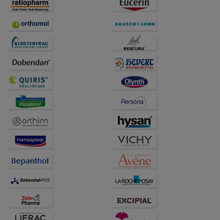
betreiben.
Statistik & Tracking:
Hierüber lassen sich
Informationen über die Art und Weise der Nutzung
unserer Website sammeln, mit deren Hilfe wir unsere
Website weiter für Sie optimieren können, den Inhalt
auf unserer Website aber auch die Werbung auf
Drittseiten möglichst relevant für Sie zu gestalten.
Bitte beachten Sie, dass Daten hierfür teilweise an
Dritte wie z.B. Google oder soziale Medien
übertragen werden.