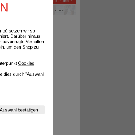
toff
EN
pfung
n, indem
den die
to) setzen wir so
em
niert. Darüber hinaus
en
n bevorzugte Verhalten
den
ein, um den Shop zu
lich.
terpunkt
Cookies
.
lichkeit
ie dies durch "Auswahl
nserer Website
Auswahl bestätigen
en.
tet werden kann.
estalten,
rhaltensweisen (z.B.
nisse zugeschrittene