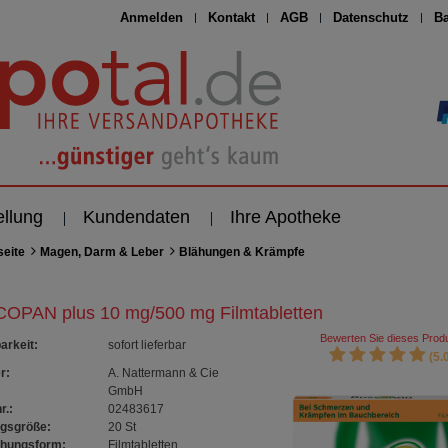
Anmelden
Kontakt
AGB
Datenschutz
Ba
ellung
Kundendaten
Ihre Apotheke
seite
Magen, Darm & Leber
Blähungen & Krämpfe
OPAN plus 10 mg/500 mg Filmtabletten
Bewerten Sie dieses Produ
arkeit
:
sofort lieferbar
(5.0
r:
A. Nattermann & Cie
GmbH
r.:
02483617
gsgröße:
20
St
chungsform:
Filmtabletten