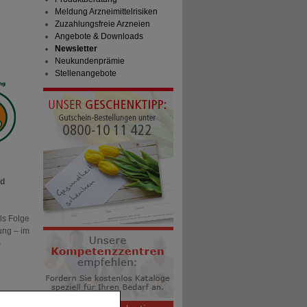
Meldung Arzneimittelrisiken
Zuzahlungsfreie Arzneien
Angebote & Downloads
Newsletter
Neukundenprämie
Stellenangebote
nd
ls Folge
ung – im
r
LUS