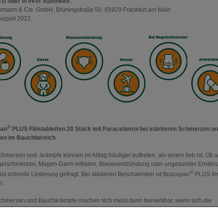
rzt oder in Ihrer Apotheke.
ermann & Cie. GmbH, Brüningstraße 50, 65929 Frankfurt am Main
August 2022.
®
pan
PLUS Filmtabletten 20 Stück mit Paracetamol bei stärkeren Schmerzen u
en im Bauchbereich
hmerzen und -krämpfe können im Alltag häufiger auftreten, als einem lieb ist. Ob a
elschmerzen, Magen-Darm-Infekten, Blasenentzündung oder ungesunder Ernähr
®
l ist schnelle Linderung gefragt. Bei stärkeren Beschwerden ist Buscopan
PLUS ih
r.
hmerzen und Bauchkrämpfe machen sich meist dann bemerkbar, wenn sich die
®
tur im Bauch verkrampft und nicht mehr von allein entspannen kann. Buscopan
P