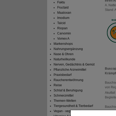
Ihren A
Faktu
A. Natt
Fructaid
Stand: 
Maaloxan
Imodium
Talcid
Riopan
Carvomin
Vomex A
Markenshops
Nahrungsergänzung
Nase & Ohren
Naturheilkunde
Nerven, Gedächtnis & Gemüt
Busco
Pflanzliche Arzneimittel
Krämpf
Praxisbedarf
Raucherentwöhnung
Bauchsc
Reise
von Reg
Schlaf & Beruhigung
Akutfal
Schmerzmittel
Begleite
Themen-Welten
Tiergesundheit & Tierbedarf
Bauchsc
Vegan - vegetarisch
Muskula