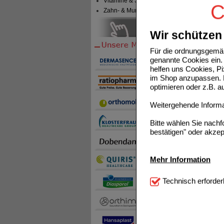
Vitamine & Sport
kombini
C
Zahn- & Mundpflege
Paracet
der Mag
Wir schützen 
Schmerz
sie die
Für die ordnungsgemäß
Schmerz
genannte Cookies ein. 
Wirksto
helfen uns Cookies, P
auftret
im Shop anzupassen. D
optimieren oder z.B. 
Schmer
Weitergehende Informat
Dank de
untersc
Bitte wählen Sie nach
für Ma
bestätigen" oder akzep
eingen
Mehr Information
Einka
Technisch Notwendi
Technisch erforder
Sie mü
notwendig sind (z.B. N
Komfort:
Diese Cookie
Kunde
beispielsweise für di
Spracheinstellung) an