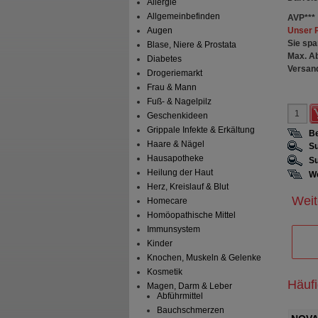
Allergie
Allgemeinbefinden
AVP
***
Unser 
Augen
Sie spa
Blase, Niere & Prostata
Max. A
Diabetes
Versan
Drogeriemarkt
Frau & Mann
Fuß- & Nagelpilz
Geschenkideen
Grippale Infekte & Erkältung
Be
Haare & Nägel
Su
Hausapotheke
Su
Heilung der Haut
We
Herz, Kreislauf & Blut
Weit
Homecare
Homöopathische Mittel
Immunsystem
Kinder
Knochen, Muskeln & Gelenke
Kosmetik
Häuf
Magen, Darm & Leber
Abführmittel
Bauchschmerzen