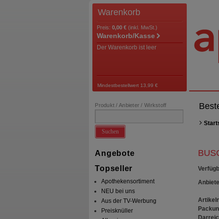
Warenkorb
Preis:
0,00 €
(inkl. MwSt.)
Warenkorb/Kasse
Der Warenkorb ist leer
Mindestbestellwert 13,99 €
Best
Produkt / Anbieter / Wirkstoff
Start
Suchen
BUSC
Angebote
Topseller
Verfügb
Apothekensortiment
Anbiete
NEU bei uns
Artikeln
Aus der TV-Werbung
Packun
Preisknüller
Darrei