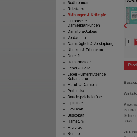
ragees
SIMETICON STADA 280 mg
NOVAC
Sodbrennen
Weichkapseln
attermann & Cie GmbH
STADA Consumer Health
Reizdarm
Deutschland GmbH
Blähungen & Krämpfe
Tabletten, überzogen
32
St
Weichkapseln
Chronische
Darmerkrankungen
Darmflora-Aufbau
0
4
Verdauung
12,97 €
UVP
**
12,59 €
Darmträgheit & Verstopfung
 Preis
*
8,65 €
Unser Preis
*
3,79 €
aren
4,32 €
(
33%
)
Sie sparen
8,80 €
(
70%
)
Übelkeit & Erbrechen
Abgabe:
3
Durchfall
Hämorrhoiden
Prod
Leber & Galle
Leber - Unterstützende
Behandlung
Busco
Mund- & Darmpilz
Probiotika
Wirksto
Bauchspeicheldrüse
OptiFibre
Anwend
Gaviscon
Bei kra
Buscopan
Schmerz
sowie d
Hametum
Microlax
Zu Risi
Rennie