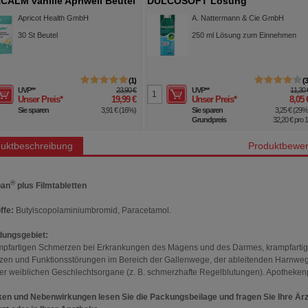
ALM vanille Apriwell Beutel
DULCOSOFT Lösung
Apricot Health GmbH
A. Nattermann & Cie GmbH
30
St
Beutel
250
ml
Lösung zum Einnehmen
1
UVP
**
23,90 €
UVP
**
11,30 
Unser Preis
*
19,99 €
Unser Preis
*
8,05 
Sie sparen
3,91 €
(
16%
)
Sie sparen
3,25 €
(
29
Grundpreis
32,20 €
pro 1 
uktbeschreibung
Produktbewer
®
pan
plus Filmtabletten
ffe:
Butylscopolaminiumbromid, Paracetamol.
ungsgebiet:
mpfartigen Schmerzen bei Erkrankungen des Magens und des Darmes, krampfarti
en und Funktionsstörungen im Bereich der Gallenwege, der ableitenden Harnwe
er weiblichen Geschlechtsorgane (z. B. schmerzhafte Regelblutungen). Apothekenpf
ken und Nebenwirkungen lesen Sie die Packungsbeilage und fragen Sie Ihre Ärz