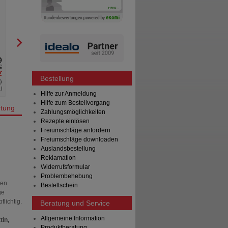
DULCOSOFT Pulver
A. Nattermann & Cie GmbH
20X10
g
Pulver
3
1
€
UVP
**
19,56 €
€
Unser Preis
*
13,45 €
Bestellung
%
)
Sie sparen
6,11 €
(
31%
)
l
Grundpreis
67,25 €
pro 1 kg
Hilfe zur Anmeldung
Hilfe zum Bestellvorgang
tung
Zahlungsmöglichkeiten
Rezepte einlösen
Freiumschläge anfordern
Freiumschläge downloaden
Auslandsbestellung
Reklamation
Widerrufsformular
Problembehebung
gen
Bestellschein
ge
lichtig.
Beratung und Service
Allgemeine Information
tin,
Produktberatung