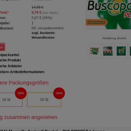
14,86 €
Preis
*
9,79 €
(inkl. MwSt.)
ren
5,07 €
(
34%
)
bgabe:
1
dkosten:
DE: versandkostenfrei
zzgl. Auslands-
Versandkosten
Abbildung ähnlich
ipackzettel
che Produkt
che Anbieter
itere Artikelinformationen
ere Packungsgrößen
20%
34%
18 St
20 St
ig zusammen angesehen