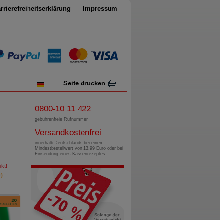
rrierefreiheitserklärung
Impressum
Seite drucken
0800-10 11 422
gebührenfreie Rufnummer
Versandkostenfrei
innerhalb Deutschlands bei einem
Mindestbestellwert von 13,99 Euro oder bei
Einsendung eines Kassenrezeptes
kt!
)