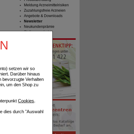
Meldung Arzneimittelrisiken
Zuzahlungsfreie Arzneien
Angebote & Downloads
Newsletter
Neukundenprämie
Stellenangebote
EN
to) setzen wir so
niert. Darüber hinaus
n bevorzugte Verhalten
ein, um den Shop zu
terpunkt
Cookies
.
ie dies durch "Auswahl