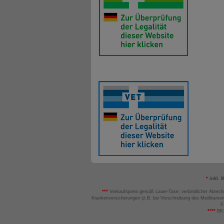
*
inkl. 
***
Verkaufspreis gemäß Lauer-Taxe; verbindlicher Abrech
Krankenversicherungen (z.B. bei Verschreibung des Medikamen
F
****
BK: