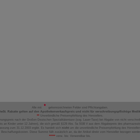
Alle mit
gekennzeichneten Felder sind Pflichtangaben.
MwSt. Rabatte gelten auf den Apothekenverkaufspreis und nicht für verschreibungspflichtige Medi
**
Unverbindliche Preisempfehlung des Herstellers.
nungspreis nach der Großen Deutschen Spezialitätentaxe (sog. Lauer-Taxe) bei Abgabe von nicht verschrei
ts an Kinder unter 12 Jahren), die sich gemäß §129 Abs. 5a SGB V aus dem Abgabepreis des pharmazeutis
assung zum 31.12.2003 ergibt. Es handelt sich
nicht
um die unverbindliche Preisempfehlung des Hersteller
 Beschaffungskosten. Diese Summe fällt zusätzlich an, da der Artikel direkt vom Hersteller bezogen werd
*****
verw. bis: Verwendbar bis.