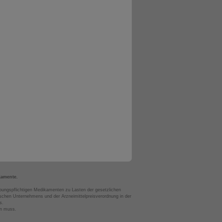
kamente.
bungspflichtigen Medikamenten zu Lasten der gesetzlichen
chen Unternehmens und der Arzneimittelpreisverordnung in der
s.
en muss.