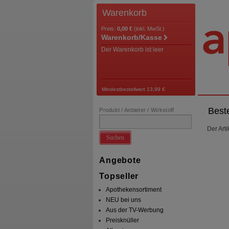
Warenkorb
Preis:
0,00 €
(inkl. MwSt.)
Warenkorb/Kasse
Der Warenkorb ist leer
Mindestbestellwert 13,99 €
Best
Produkt / Anbieter / Wirkstoff
Der Art
Suchen
Angebote
Topseller
Apothekensortiment
NEU bei uns
Aus der TV-Werbung
Preisknüller