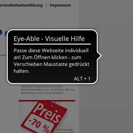
rrierefreiheitserklärung
Impressum
Seite drucken
0800-10 11 422
gebührenfreie Rufnummer
Versandkostenfrei
innerhalb Deutschlands bei einem
Mindestbestellwert von 13,99 Euro oder bei
Einsendung eines Kassenrezeptes