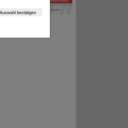
nserer Website
Auswahl bestätigen
tet werden kann.
estalten,
rhaltensweisen (z.B.
nisse zugeschrittene
ng unserer Website
uf unserer Website aber
, dass Daten hierfür