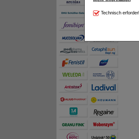
Technisch Notwendi
Technisch erforder
notwendig sind (z.B. N
Komfort:
Diese Cookie
beispielsweise für di
Spracheinstellung) an
Inhalte anzuzeigen un
Statistik & Tracking:
H
sammeln, mit deren Hil
auch die Werbung auf Dr
teilweise an Dritte wi