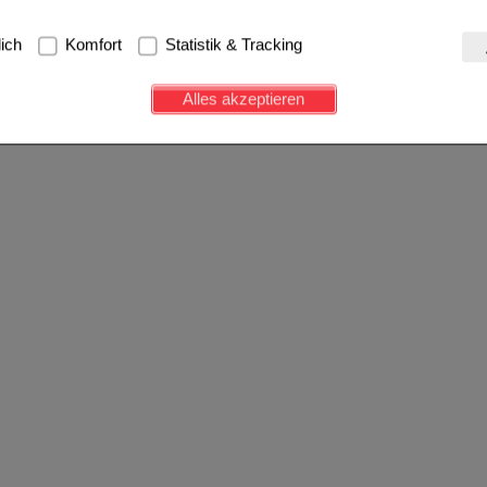
g:
Hierbei handelt es sich um Cookies, die für die Grundfunktionen u
lich
Komfort
Statistik & Tracking
avigation, Warenkorb, Kundenkonto), weshalb auf diese nicht verzich
s werden genutzt um das Einkaufserlebnis noch ansprechender zu g
Alles akzeptieren
e Wiedererkennung des Besuchers oder unsere Seite an bevorzugte Ve
zupassen. Komfort-Cookies ermöglichen es uns auch auf Ihre Bedürf
d unser Partnerprogramm zu betreiben.
ierüber lassen sich Informationen über die Art und Weise der Nutzu
fe wir unsere Website weiter für Sie optimieren können, den Inhalt a
ittseiten möglichst relevant für Sie zu gestalten. Bitte beachten Sie
e z.B. Google oder soziale Medien übertragen werden.