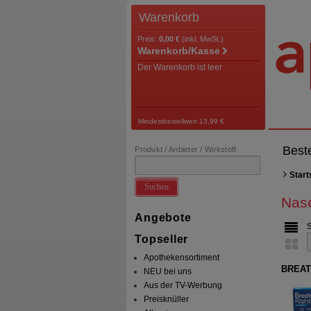
Warenkorb
Preis:
0,00 €
(inkl. MwSt.)
Warenkorb/Kasse
Der Warenkorb ist leer
Mindestbestellwert 13,99 €
Best
Produkt / Anbieter / Wirkstoff
Start
Suchen
Nase
Angebote
Topseller
Apothekensortiment
BREATH
NEU bei uns
Aus der TV-Werbung
Preisknüller