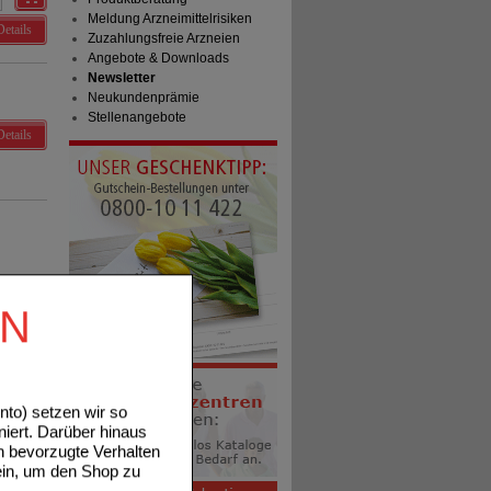
Meldung Arzneimittelrisiken
Details
Zuzahlungsfreie Arzneien
Angebote & Downloads
Newsletter
Neukundenprämie
Stellenangebote
Details
EN
to) setzen wir so
niert. Darüber hinaus
n bevorzugte Verhalten
ein, um den Shop zu