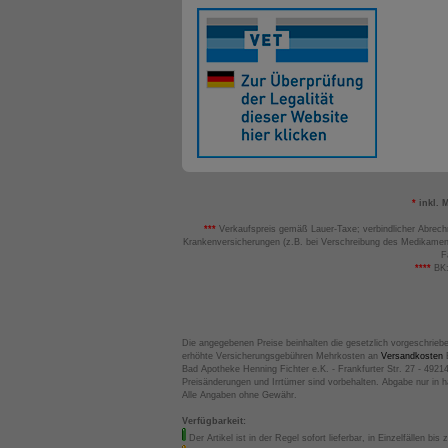
*
inkl. 
***
Verkaufspreis gemäß Lauer-Taxe; verbindlicher Abrech
Krankenversicherungen (z.B. bei Verschreibung des Medikamen
F
****
BK:
Die angegebenen Preise beinhalten die gesetzlich vorgeschrieb
erhöhte Versicherungsgebühren Mehrkosten an
Versandkosten
B
Bad Apotheke Henning Fichter e.K. - Frankfurter Str. 27 - 4921
Preisänderungen und Irrtümer sind vorbehalten. Abgabe nur in 
Alle Angaben ohne Gewähr.
Verfügbarkeit:
Der Artikel ist in der Regel sofort lieferbar, in Einzelfällen bis 