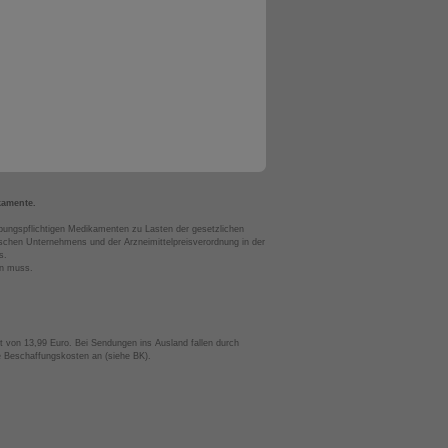
kamente.
bungspflichtigen Medikamenten zu Lasten der gesetzlichen
chen Unternehmens und der Arzneimittelpreisverordnung in der
s.
en muss.
t von 13,99 Euro. Bei Sendungen ins Ausland fallen durch
te Beschaffungskosten an (siehe BK).