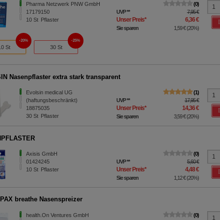
Pharma Netzwerk PNW GmbH
0
17179150
UVP
**
7,95 €
Unser Preis
*
6,36 €
10
St
Pflaster
Sie sparen
1,59 €
(
20%
)
20%
25%
10 St
30 St
N Nasenpflaster extra stark transparent
Evolsin medical UG
1
(haftungsbeschränkt)
UVP
**
17,95 €
Unser Preis
*
14,36 €
18875035
30
St
Pflaster
Sie sparen
3,59 €
(
20%
)
NPFLASTER
Axisis GmbH
0
01424245
UVP
**
5,60 €
Unser Preis
*
4,48 €
10
St
Pflaster
Sie sparen
1,12 €
(
20%
)
AX breathe Nasenspreizer
health.On Ventures GmbH
0