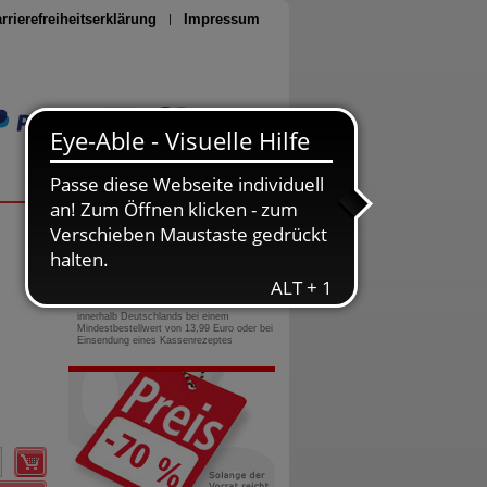
rrierefreiheitserklärung
Impressum
Seite drucken
0800-10 11 422
gebührenfreie Rufnummer
Versandkostenfrei
innerhalb Deutschlands bei einem
Mindestbestellwert von 13,99 Euro oder bei
Einsendung eines Kassenrezeptes