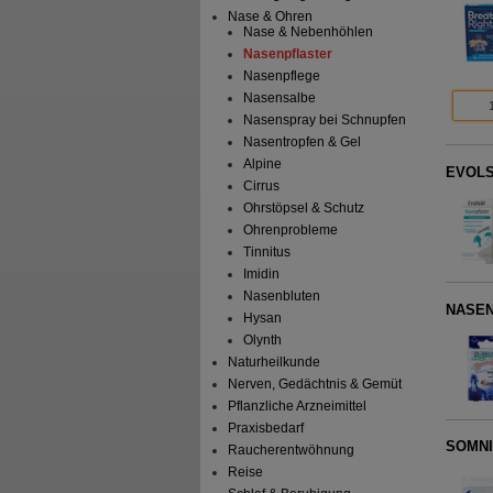
Nase & Ohren
Nase & Nebenhöhlen
Nasenpflaster
Nasenpflege
Nasensalbe
Nasenspray bei Schnupfen
Nasentropfen & Gel
Alpine
EVOLSI
Cirrus
Ohrstöpsel & Schutz
Ohrenprobleme
Tinnitus
Imidin
Nasenbluten
NASE
Hysan
Olynth
Naturheilkunde
Nerven, Gedächtnis & Gemüt
Pflanzliche Arzneimittel
Praxisbedarf
SOMNIP
Raucherentwöhnung
Reise