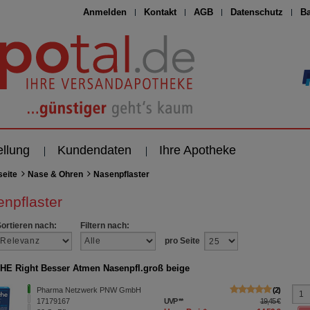
Anmelden
Kontakt
AGB
Datenschutz
Ba
ellung
Kundendaten
Ihre Apotheke
seite
Nase & Ohren
Nasenpflaster
npflaster
Sortieren nach:
Filtern nach:
pro Seite
E Right Besser Atmen Nasenpfl.groß beige
Pharma Netzwerk PNW GmbH
2
17179167
UVP
**
19,45 €