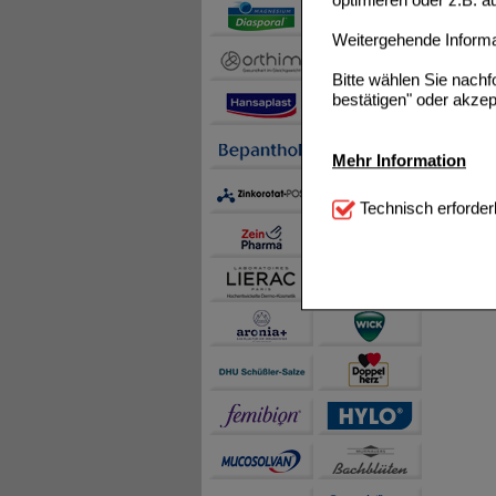
Weitergehende Informat
Bitte wählen Sie nach
bestätigen" oder akzep
Mehr Information
Technisch Notwendi
Technisch erforder
notwendig sind (z.B. N
Komfort:
Diese Cookie
beispielsweise für di
Spracheinstellung) an
Inhalte anzuzeigen un
Statistik & Tracking:
H
sammeln, mit deren Hil
auch die Werbung auf Dr
teilweise an Dritte wi