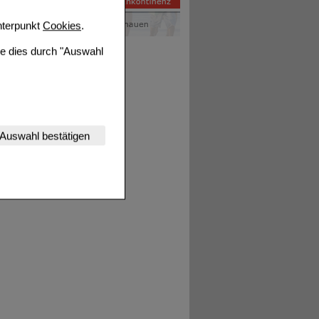
terpunkt
Cookies
.
ie dies durch "Auswahl
nserer Website
Auswahl bestätigen
tet werden kann.
estalten,
rhaltensweisen (z.B.
nisse zugeschrittene
ng unserer Website
uf unserer Website aber
, dass Daten hierfür