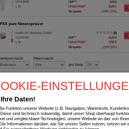
14343488
UVP
**
9,95 €
Unser Preis
*
8,96 €
1
St
Sie sparen
0,99 €
(
10%
)
AX pure Nasenspreizer
health.On Ventures GmbH
0
14343465
UVP
**
11,95 €
Unser Preis
*
9,56 €
1
St
Sie sparen
2,39 €
(
20%
)
Sortieren nach:
Filtern nach:
pro Seite
OOKIE-EINSTELLUNG
Ihre Daten!
e Funktion unserer Website (z.B. Navigation, Warenkorb, Kundenkon
Diese sind technisch notwendig, damit unser Shop überhaupt funktio
ixel und vergleichbare Technologien, unsere Website an das von Ihne
ie Informationen darüber, wie Sie unsere Seiten nutzen, setzen wir 
auf Sie zugeschnittene Werbung einblenden zu können.