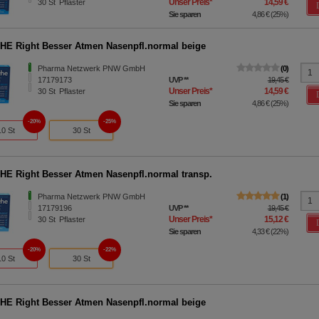
Unser Preis
*
14,59 €
30
St
Pflaster
Sie sparen
4,86 €
(
25%
)
E Right Besser Atmen Nasenpfl.normal beige
Pharma Netzwerk PNW GmbH
0
17179173
UVP
**
19,45 €
Unser Preis
*
14,59 €
30
St
Pflaster
Sie sparen
4,86 €
(
25%
)
20%
25%
10 St
30 St
E Right Besser Atmen Nasenpfl.normal transp.
Pharma Netzwerk PNW GmbH
1
17179196
UVP
**
19,45 €
Unser Preis
*
15,12 €
30
St
Pflaster
Sie sparen
4,33 €
(
22%
)
20%
22%
10 St
30 St
E Right Besser Atmen Nasenpfl.normal beige