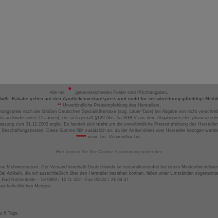
Alle mit
gekennzeichneten Felder sind Pflichtangaben.
MwSt. Rabatte gelten auf den Apothekenverkaufspreis und nicht für verschreibungspflichtige Medi
**
Unverbindliche Preisempfehlung des Herstellers.
nungspreis nach der Großen Deutschen Spezialitätentaxe (sog. Lauer-Taxe) bei Abgabe von nicht verschrei
ts an Kinder unter 12 Jahren), die sich gemäß §129 Abs. 5a SGB V aus dem Abgabepreis des pharmazeutis
assung zum 31.12.2003 ergibt. Es handelt sich
nicht
um die unverbindliche Preisempfehlung des Hersteller
 Beschaffungskosten. Diese Summe fällt zusätzlich an, da der Artikel direkt vom Hersteller bezogen werd
*****
verw. bis: Verwendbar bis.
Hier können Sie Ihre Cookie-Zustimmung widerrufen
ene Mehrwertsteuer. Der Versand innerhalb Deutschlands ist versandkostenfrei bei einem Mindestbestellwer
ei Artikeln, die wir ausschließlich über den Hersteller beziehen können, fallen unter Umständen sogenann
4 Bad Rothenfelde - Tel 0800 / 10 11 422 - Fax 05424 / 21 64 47
haushaltsüblichen Mengen.
zu 6 Tage.