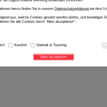
ionen hierzu finden Sie in unserer
Datenschutzerklärung
bei dem Un
folgend aus, welche Cookies gesetzt werden dürfen, und bestätigen S
tieren Sie alle Cookies durch "Alles akzeptieren":
g:
Hierbei handelt es sich um Cookies, die für die Grundfunktionen u
lich
Komfort
Statistik & Tracking
avigation, Warenkorb, Kundenkonto), weshalb auf diese nicht verzich
s werden genutzt um das Einkaufserlebnis noch ansprechender zu g
Alles akzeptieren
e Wiedererkennung des Besuchers oder unsere Seite an bevorzugte Ve
zupassen. Komfort-Cookies ermöglichen es uns auch auf Ihre Bedürf
d unser Partnerprogramm zu betreiben.
ierüber lassen sich Informationen über die Art und Weise der Nutzu
fe wir unsere Website weiter für Sie optimieren können, den Inhalt a
ittseiten möglichst relevant für Sie zu gestalten. Bitte beachten Sie
e z.B. Google oder soziale Medien übertragen werden.