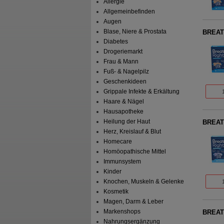
Allergie
Allgemeinbefinden
Augen
Blase, Niere & Prostata
BREATH
Diabetes
Drogeriemarkt
Frau & Mann
Fuß- & Nagelpilz
Geschenkideen
Grippale Infekte & Erkältung
Haare & Nägel
Hausapotheke
Heilung der Haut
BREATH
Herz, Kreislauf & Blut
Homecare
Homöopathische Mittel
Immunsystem
Kinder
Knochen, Muskeln & Gelenke
Kosmetik
Magen, Darm & Leber
Markenshops
BREATH
Nahrungsergänzung