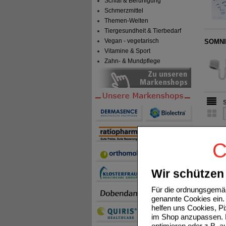
Schlaf & Beruhigung
Schmerzmittel
Themen-Welten
Tiergesundheit & Tierbedarf
Vegan - vegetarisch
SOMNIP
Vitamine & Sport
Zahn- & Mundpflege
C
Wir schützen 
Für die ordnungsgemäß
genannte Cookies ein. 
helfen uns Cookies, P
im Shop anzupassen. D
optimieren oder z.B. 