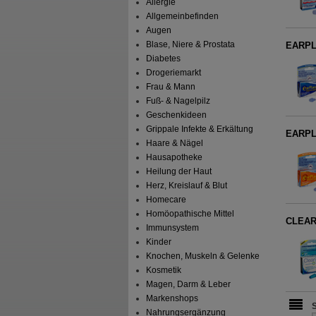
Allergie
Allgemeinbefinden
Augen
Blase, Niere & Prostata
EARPL
Diabetes
Drogeriemarkt
Frau & Mann
Fuß- & Nagelpilz
Geschenkideen
Grippale Infekte & Erkältung
EARPL
Haare & Nägel
Hausapotheke
Heilung der Haut
Herz, Kreislauf & Blut
Homecare
Homöopathische Mittel
CLEARE
Immunsystem
Kinder
Knochen, Muskeln & Gelenke
Kosmetik
Magen, Darm & Leber
Markenshops
Nahrungsergänzung