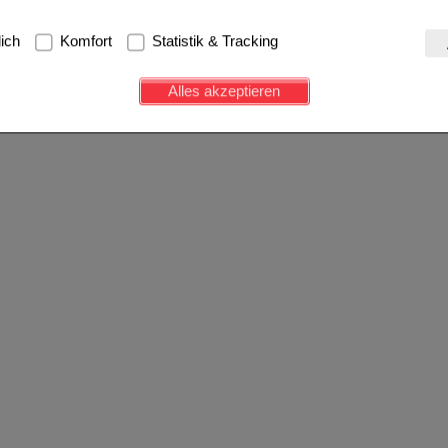
g:
Hierbei handelt es sich um Cookies, die für die Grundfunktionen u
lich
Komfort
Statistik & Tracking
avigation, Warenkorb, Kundenkonto), weshalb auf diese nicht verzich
s werden genutzt um das Einkaufserlebnis noch ansprechender zu g
Alles akzeptieren
e Wiedererkennung des Besuchers oder unsere Seite an bevorzugte Ve
zupassen. Komfort-Cookies ermöglichen es uns auch auf Ihre Bedürf
d unser Partnerprogramm zu betreiben.
ierüber lassen sich Informationen über die Art und Weise der Nutzu
fe wir unsere Website weiter für Sie optimieren können, den Inhalt a
ittseiten möglichst relevant für Sie zu gestalten. Bitte beachten Sie
e z.B. Google oder soziale Medien übertragen werden.