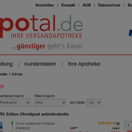
Anmelden
Kontakt
AGB
Datenschutz
Ba
ellung
Kundendaten
Ihre Apotheke
seite
Cirrus
us
Sortieren nach:
Filtern nach:
pro Seite
S Silikon Ohrstöpsel antimikrobielle
Cirrus Healthcare Products
1
05468222
UVP
**
6,99 €