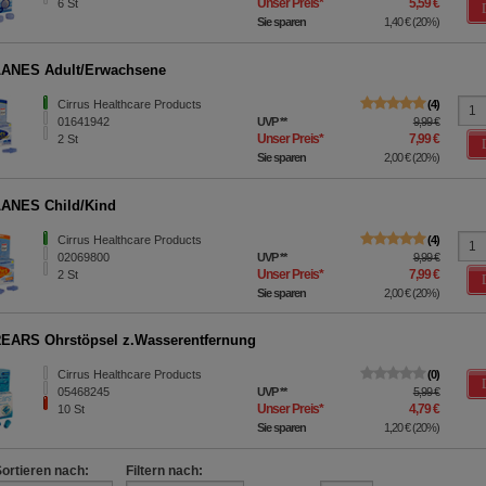
Unser Preis
*
5,59 €
6
St
Sie sparen
1,40 €
(
20%
)
ANES Adult/Erwachsene
Cirrus Healthcare Products
4
01641942
UVP
**
9,99 €
Unser Preis
*
7,99 €
2
St
Sie sparen
2,00 €
(
20%
)
ANES Child/Kind
Cirrus Healthcare Products
4
02069800
UVP
**
9,99 €
Unser Preis
*
7,99 €
2
St
Sie sparen
2,00 €
(
20%
)
ARS Ohrstöpsel z.Wasserentfernung
Cirrus Healthcare Products
0
05468245
UVP
**
5,99 €
Unser Preis
*
4,79 €
10
St
Sie sparen
1,20 €
(
20%
)
Sortieren nach:
Filtern nach: