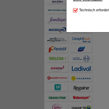
Technisch Notwendi
Technisch erforder
notwendig sind (z.B. N
Komfort:
Diese Cookie
beispielsweise für di
Spracheinstellung) an
Inhalte anzuzeigen un
Statistik & Tracking:
H
sammeln, mit deren Hil
auch die Werbung auf Dr
teilweise an Dritte wi