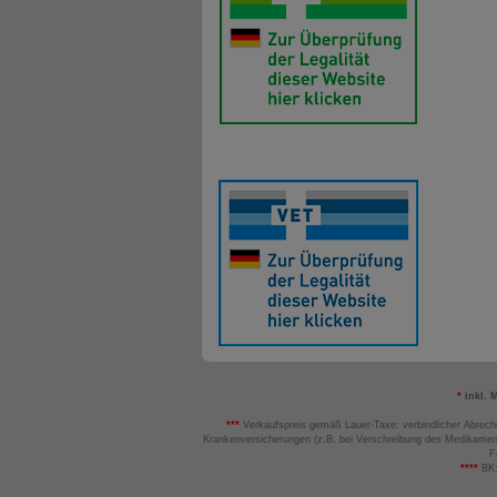
*
inkl. 
***
Verkaufspreis gemäß Lauer-Taxe; verbindlicher Abrech
Krankenversicherungen (z.B. bei Verschreibung des Medikamen
F
****
BK: