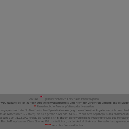
Alle mit
gekennzeichneten Felder sind Pflichtangaben.
MwSt. Rabatte gelten auf den Apothekenverkaufspreis und nicht für verschreibungspflichtige Medi
**
Unverbindliche Preisempfehlung des Herstellers.
nungspreis nach der Großen Deutschen Spezialitätentaxe (sog. Lauer-Taxe) bei Abgabe von nicht verschrei
ts an Kinder unter 12 Jahren), die sich gemäß §129 Abs. 5a SGB V aus dem Abgabepreis des pharmazeutis
assung zum 31.12.2003 ergibt. Es handelt sich
nicht
um die unverbindliche Preisempfehlung des Hersteller
 Beschaffungskosten. Diese Summe fällt zusätzlich an, da der Artikel direkt vom Hersteller bezogen werd
*****
verw. bis: Verwendbar bis.