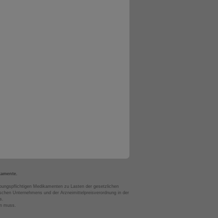
kamente.
bungspflichtigen Medikamenten zu Lasten der gesetzlichen
chen Unternehmens und der Arzneimittelpreisverordnung in der
s.
en muss.