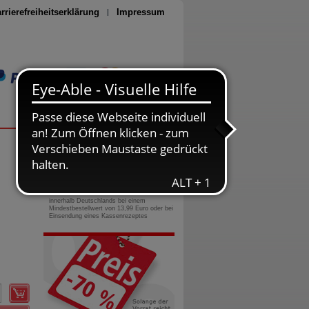
rrierefreiheitserklärung
Impressum
Seite drucken
0800-10 11 422
gebührenfreie Rufnummer
Versandkostenfrei
innerhalb Deutschlands bei einem
Mindestbestellwert von 13,99 Euro oder bei
Einsendung eines Kassenrezeptes