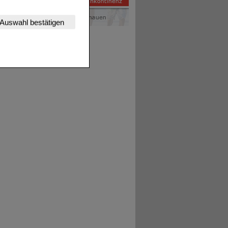
nserer Website
Auswahl bestätigen
tet werden kann.
estalten,
rhaltensweisen (z.B.
nisse zugeschrittene
ng unserer Website
uf unserer Website aber
, dass Daten hierfür