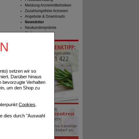
Meldung Arzneimittelrisiken
Zuzahlungsfreie Arzneien
Angebote & Downloads
Newsletter
Neukundenprämie
Stellenangebote
EN
to) setzen wir so
niert. Darüber hinaus
n bevorzugte Verhalten
ein, um den Shop zu
terpunkt
Cookies
.
ie dies durch "Auswahl