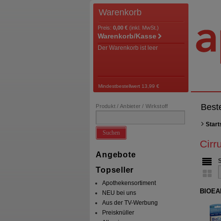
Warenkorb
Preis:
0,00 €
(inkl. MwSt.)
Warenkorb/Kasse
Der Warenkorb ist leer
Mindestbestellwert 13,99 €
Best
Produkt / Anbieter / Wirkstoff
Start
Suchen
Cirr
Angebote
Topseller
Apothekensortiment
BIOEAR
NEU bei uns
Aus der TV-Werbung
Preisknüller