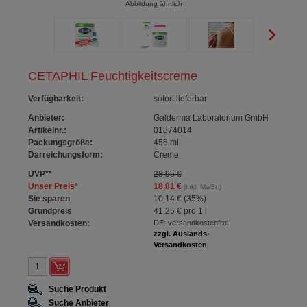
Abbildung ähnlich
CETAPHIL Feuchtigkeitscreme
Verfügbarkeit
:
sofort lieferbar
Anbieter:
Galderma Laboratorium GmbH
Artikelnr.:
01874014
Packungsgröße:
456
ml
Darreichungsform:
Creme
UVP
**
28,95 €
Unser Preis
*
18,81 €
(inkl. MwSt.)
Sie sparen
10,14 €
(
35%
)
Grundpreis
41,25 €
pro 1 l
Versandkosten:
DE: versandkostenfrei
zzgl. Auslands-
Versandkosten
Suche Produkt
Suche Anbieter