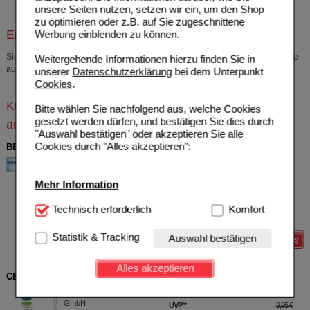
unsere Seiten nutzen, setzen wir ein, um den Shop
zu optimieren oder z.B. auf Sie zugeschnittene
Einkaufsliste auswählen
Werbung einblenden zu können.
Sie müssen
sich anmelden
um den ausgewählten Artikel in eine Einkaufsliste
Weitergehende Informationen hierzu finden Sie in
aufzunehmen.
unserer
Datenschutzerklärung
bei dem Unterpunkt
Cookies
.
Kunden, die dieses Produkt gekauft haben, kauften
Bitte wählen Sie nachfolgend aus, welche Cookies
gesetzt werden dürfen, und bestätigen Sie dies durch
auch
"Auswahl bestätigen" oder akzeptieren Sie alle
Cookies durch "Alles akzeptieren":
BEPANTHEN Augen- und Nasensalbe
Bayer Vital GmbH
23
01578675
AVP
***
8,78 €
Mehr Information
Unser Preis
*
5,75 €
10
g
Augen- u. Nasensalbe
Sie sparen
3,03 €
(
35%
)
Technisch Notwendig:
Technisch erforderlich
Hierbei handelt es sich um
Komfort
Grundpreis
575,00 €
pro 1 kg
Cookies, die für die Grundfunktionen unserer
Website notwendig sind (z.B. Navigation, Warenkorb,
Statistik & Tracking
Auswahl bestätigen
Details
Kundenkonto), weshalb auf diese nicht verzichtet
werden kann.
Alles akzeptieren
CETAPHIL Feuchtigkeitscreme
Komfort:
Diese Cookies werden genutzt um das
Galderma Laboratorium
6
Einkaufserlebnis noch ansprechender zu gestalten,
GmbH
UVP
**
9,95 €
beispielsweise für die Wiedererkennung des