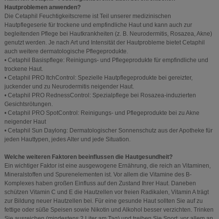
Hautproblemen anwenden?
Die Cetaphil Feuchtigkeitscreme ist Teil unserer medizinischen
Hautpflegeserie für trockene und empfindliche Haut und kann auch zur
begleitenden Pflege bei Hautkrankheiten (z. B. Neurodermitis, Rosazea, Akne)
genutzt werden. Je nach Art und Intensität der Hautprobleme bietet Cetaphil
auch weitere dermatologische Pflegeprodukte.
• Cetaphil Basispflege: Reinigungs- und Pflegeprodukte für empfindliche und
trockene Haut.
• Cetaphil PRO ItchControl: Spezielle Hautpflegeprodukte bei gereizter,
juckender und zu Neurodermitis neigender Haut.
• Cetaphil PRO RednessControl: Spezialpflege bei Rosazea-induzierten
Gesichtsrötungen.
• Cetaphil PRO SpotControl: Reinigungs- und Pflegeprodukte bei zu Akne
neigender Haut
• Cetaphil Sun Daylong: Dermatologischer Sonnenschutz aus der Apotheke für
jeden Hauttypen, jedes Alter und jede Situation.
Welche weiteren Faktoren beeinflussen die Hautgesundheit?
Ein wichtiger Faktor ist eine ausgewogene Ernährung, die reich an Vitaminen,
Mineralstoffen und Spurenelementen ist. Vor allem die Vitamine des B-
Komplexes haben großen Einfluss auf den Zustand Ihrer Haut. Daneben
schützen Vitamin C und E die Hautzellen vor freien Radikalen, Vitamin A trägt
zur Bildung neuer Hautzellen bei. Für eine gesunde Haut sollten Sie auf zu
fettige oder süße Speisen sowie Nikotin und Alkohol besser verzichten. Trinken
Sie ausreichen (mindestens 2 Liter am Tag) und treiben Sie Sport, vor allem an