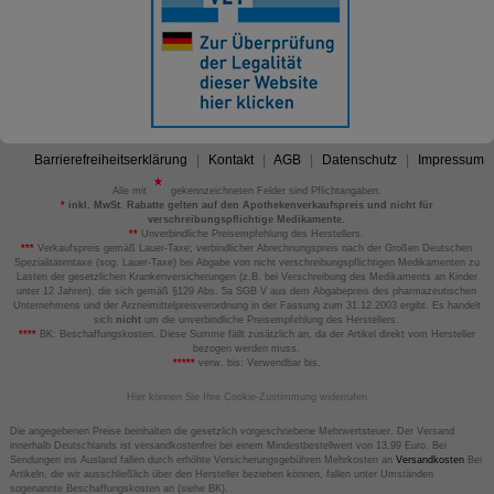
Barrierefreiheitserklärung
Kontakt
AGB
Datenschutz
Impressum
Alle mit
gekennzeichneten Felder sind Pflichtangaben.
*
inkl. MwSt. Rabatte gelten auf den Apothekenverkaufspreis und nicht für
verschreibungspflichtige Medikamente.
**
Unverbindliche Preisempfehlung des Herstellers.
***
Verkaufspreis gemäß Lauer-Taxe; verbindlicher Abrechnungspreis nach der Großen Deutschen
Spezialitätentaxe (sog. Lauer-Taxe) bei Abgabe von nicht verschreibungspflichtigen Medikamenten zu
Lasten der gesetzlichen Krankenversicherungen (z.B. bei Verschreibung des Medikaments an Kinder
unter 12 Jahren), die sich gemäß §129 Abs. 5a SGB V aus dem Abgabepreis des pharmazeutischen
Unternehmens und der Arzneimittelpreisverordnung in der Fassung zum 31.12.2003 ergibt. Es handelt
sich
nicht
um die unverbindliche Preisempfehlung des Herstellers.
****
BK: Beschaffungskosten. Diese Summe fällt zusätzlich an, da der Artikel direkt vom Hersteller
bezogen werden muss.
*****
verw. bis: Verwendbar bis.
Hier können Sie Ihre Cookie-Zustimmung widerrufen
Die angegebenen Preise beinhalten die gesetzlich vorgeschriebene Mehrwertsteuer. Der Versand
innerhalb Deutschlands ist versandkostenfrei bei einem Mindestbestellwert von 13,99 Euro. Bei
Sendungen ins Ausland fallen durch erhöhte Versicherungsgebühren Mehrkosten an
Versandkosten
Bei
Artikeln, die wir ausschließlich über den Hersteller beziehen können, fallen unter Umständen
sogenannte Beschaffungskosten an (siehe BK).