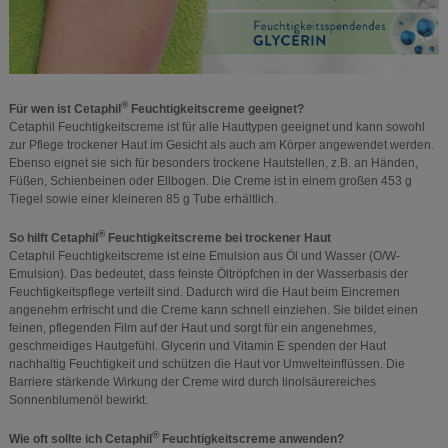
®
Für wen ist Cetaphil
Feuchtigkeitscreme geeignet?
Cetaphil Feuchtigkeitscreme ist für alle Hauttypen geeignet und kann sowohl
zur Pflege trockener Haut im Gesicht als auch am Körper angewendet werden.
Ebenso eignet sie sich für besonders trockene Hautstellen, z.B. an Händen,
Füßen, Schienbeinen oder Ellbogen. Die Creme ist in einem großen 453 g
Tiegel sowie einer kleineren 85 g Tube erhältlich.
®
So hilft Cetaphil
Feuchtigkeitscreme bei trockener Haut
Cetaphil Feuchtigkeitscreme ist eine Emulsion aus Öl und Wasser (O/W-
Emulsion). Das bedeutet, dass feinste Öltröpfchen in der Wasserbasis der
Feuchtigkeitspflege verteilt sind. Dadurch wird die Haut beim Eincremen
angenehm erfrischt und die Creme kann schnell einziehen. Sie bildet einen
feinen, pflegenden Film auf der Haut und sorgt für ein angenehmes,
geschmeidiges Hautgefühl. Glycerin und Vitamin E spenden der Haut
nachhaltig Feuchtigkeit und schützen die Haut vor Umwelteinflüssen. Die
Barriere stärkende Wirkung der Creme wird durch linolsäurereiches
Sonnenblumenöl bewirkt.
®
Wie oft sollte ich Cetaphil
Feuchtigkeitscreme anwenden?