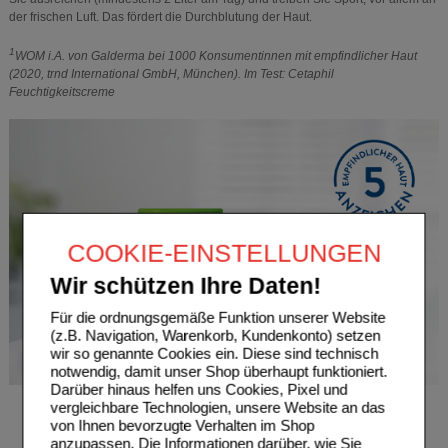
der frischen Luft. Das fördert die Durchblutung der Haut.
1
WOM i.A. von Galderma bei 1000 Konsumentinnen mit empfindlicher Haut
(2020, trnd International GmbH, München). Im Test: Cetaphil
Feuchtigkeitscreme
COOKIE-EINSTELLUNGEN
Wir schützen Ihre Daten!
Für die ordnungsgemäße Funktion unserer Website
(z.B. Navigation, Warenkorb, Kundenkonto) setzen
wir so genannte Cookies ein. Diese sind technisch
notwendig, damit unser Shop überhaupt funktioniert.
Darüber hinaus helfen uns Cookies, Pixel und
vergleichbare Technologien, unsere Website an das
von Ihnen bevorzugte Verhalten im Shop
anzupassen. Die Informationen darüber, wie Sie