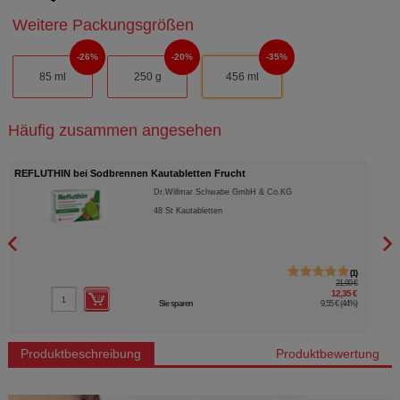
Weitere Packungsgrößen
26%
20%
35%
85 ml
250 g
456 ml
Häufig zusammen angesehen
REFLUTHIN bei Sodbrennen Kautabletten Frucht
DEXE
Dr.Willmar Schwabe GmbH & Co.KG
48
St
Kautabletten
1
21,90 €
12,35 €
Sie sparen
9,55 €
(
44%
)
Produktbeschreibung
Produktbewertung