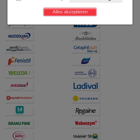
Kundenkonto), weshalb auf diese nicht verzichtet
werden kann.
Alles akzeptieren
Komfort:
Diese Cookies werden genutzt um das
Einkaufserlebnis noch ansprechender zu gestalten,
beispielsweise für die Wiedererkennung des
Besuchers oder unsere Seite an bevorzugte
Verhaltensweisen (z.B. Spracheinstellung)
anzupassen. Komfort-Cookies ermöglichen es uns
auch auf Ihre Bedürfnisse zugeschrittene Inhalte
anzuzeigen und unser Partnerprogramm zu
betreiben.
Statistik & Tracking:
Hierüber lassen sich
Informationen über die Art und Weise der Nutzung
unserer Website sammeln, mit deren Hilfe wir unsere
Website weiter für Sie optimieren können, den Inhalt
auf unserer Website aber auch die Werbung auf
Drittseiten möglichst relevant für Sie zu gestalten.
Bitte beachten Sie, dass Daten hierfür teilweise an
Dritte wie z.B. Google oder soziale Medien
übertragen werden.