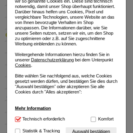
wir so genannte Cookies ein. Diese sind technisch
notwendig, damit unser Shop überhaupt funktioniert.
Darüber hinaus helfen uns Cookies, Pixel und
vergleichbare Technologien, unsere Website an das
von Ihnen bevorzugte Verhalten im Shop
anzupassen. Die Informationen darüber, wie Sie
unsere Seiten nutzen, setzen wir ein, um den Shop
zu optimieren oder z.B. auf Sie zugeschnittene
Werbung einblenden zu können.
Weitergehende Informationen hierzu finden Sie in
unserer
Datenschutzerklärung
bei dem Unterpunkt
Cookies
.
Bitte wählen Sie nachfolgend aus, welche Cookies
gesetzt werden dürfen, und bestätigen Sie dies durch
"Auswahl bestätigen" oder akzeptieren Sie alle
Cookies durch "Alles akzeptieren":
Mehr Information
Technisch Notwendig:
Technisch erforderlich
Hierbei handelt es sich um
Komfort
Cookies, die für die Grundfunktionen unserer
Website notwendig sind (z.B. Navigation, Warenkorb,
Statistik & Tracking
Auswahl bestätigen