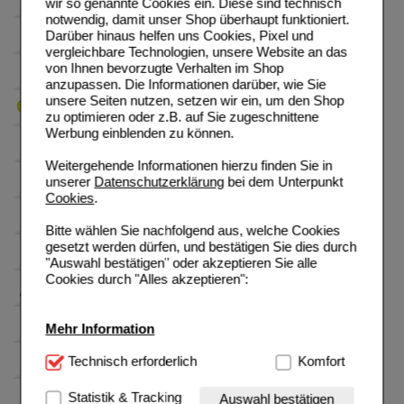
wir so genannte Cookies ein. Diese sind technisch
notwendig, damit unser Shop überhaupt funktioniert.
Darüber hinaus helfen uns Cookies, Pixel und
vergleichbare Technologien, unsere Website an das
von Ihnen bevorzugte Verhalten im Shop
anzupassen. Die Informationen darüber, wie Sie
unsere Seiten nutzen, setzen wir ein, um den Shop
zu optimieren oder z.B. auf Sie zugeschnittene
Werbung einblenden zu können.
Weitergehende Informationen hierzu finden Sie in
unserer
Datenschutzerklärung
bei dem Unterpunkt
Cookies
.
Bitte wählen Sie nachfolgend aus, welche Cookies
gesetzt werden dürfen, und bestätigen Sie dies durch
"Auswahl bestätigen" oder akzeptieren Sie alle
Cookies durch "Alles akzeptieren":
Mehr Information
Technisch Notwendig:
Technisch erforderlich
Hierbei handelt es sich um
Komfort
Cookies, die für die Grundfunktionen unserer
Website notwendig sind (z.B. Navigation, Warenkorb,
Statistik & Tracking
Auswahl bestätigen