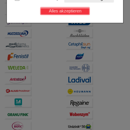
Kundenkonto), weshalb auf diese nicht verzichtet
werden kann.
Alles akzeptieren
Komfort:
Diese Cookies werden genutzt um das
Einkaufserlebnis noch ansprechender zu gestalten,
beispielsweise für die Wiedererkennung des
Besuchers oder unsere Seite an bevorzugte
Verhaltensweisen (z.B. Spracheinstellung)
anzupassen. Komfort-Cookies ermöglichen es uns
auch auf Ihre Bedürfnisse zugeschrittene Inhalte
anzuzeigen und unser Partnerprogramm zu
betreiben.
Statistik & Tracking:
Hierüber lassen sich
Informationen über die Art und Weise der Nutzung
unserer Website sammeln, mit deren Hilfe wir unsere
Website weiter für Sie optimieren können, den Inhalt
auf unserer Website aber auch die Werbung auf
Drittseiten möglichst relevant für Sie zu gestalten.
Bitte beachten Sie, dass Daten hierfür teilweise an
Dritte wie z.B. Google oder soziale Medien
übertragen werden.