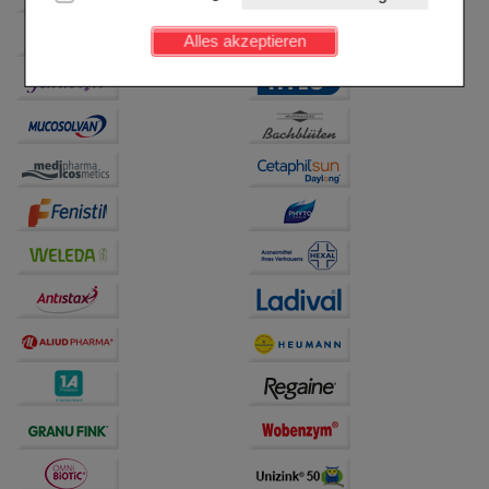
Kundenkonto), weshalb auf diese nicht verzichtet
werden kann.
Alles akzeptieren
Komfort:
Diese Cookies werden genutzt um das
Einkaufserlebnis noch ansprechender zu gestalten,
beispielsweise für die Wiedererkennung des
Besuchers oder unsere Seite an bevorzugte
Verhaltensweisen (z.B. Spracheinstellung)
anzupassen. Komfort-Cookies ermöglichen es uns
auch auf Ihre Bedürfnisse zugeschrittene Inhalte
anzuzeigen und unser Partnerprogramm zu
betreiben.
Statistik & Tracking:
Hierüber lassen sich
Informationen über die Art und Weise der Nutzung
unserer Website sammeln, mit deren Hilfe wir unsere
Website weiter für Sie optimieren können, den Inhalt
auf unserer Website aber auch die Werbung auf
Drittseiten möglichst relevant für Sie zu gestalten.
Bitte beachten Sie, dass Daten hierfür teilweise an
Dritte wie z.B. Google oder soziale Medien
übertragen werden.