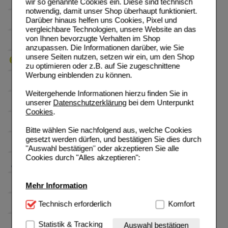
wir so genannte Cookies ein. Diese sind technisch
notwendig, damit unser Shop überhaupt funktioniert.
Darüber hinaus helfen uns Cookies, Pixel und
vergleichbare Technologien, unsere Website an das
von Ihnen bevorzugte Verhalten im Shop
anzupassen. Die Informationen darüber, wie Sie
unsere Seiten nutzen, setzen wir ein, um den Shop
zu optimieren oder z.B. auf Sie zugeschnittene
Werbung einblenden zu können.
Weitergehende Informationen hierzu finden Sie in
unserer
Datenschutzerklärung
bei dem Unterpunkt
Cookies
.
Bitte wählen Sie nachfolgend aus, welche Cookies
gesetzt werden dürfen, und bestätigen Sie dies durch
"Auswahl bestätigen" oder akzeptieren Sie alle
Cookies durch "Alles akzeptieren":
Mehr Information
Technisch Notwendig:
Technisch erforderlich
Hierbei handelt es sich um
Komfort
Cookies, die für die Grundfunktionen unserer
Website notwendig sind (z.B. Navigation, Warenkorb,
Statistik & Tracking
Auswahl bestätigen