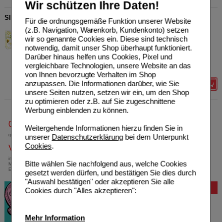
Wir schützen Ihre Daten!
SIDROGA Kamillenblüten Tee Filterbeutel
Für die ordnungsgemäße Funktion unserer Website
(z.B. Navigation, Warenkorb, Kundenkonto) setzen
Uriach Germany GmbH
5
wir so genannte Cookies ein. Diese sind technisch
01884828
UVP
**
5,40 €
notwendig, damit unser Shop überhaupt funktioniert.
Unser Preis
*
4,45 €
20X1.5
g
Tee
Darüber hinaus helfen uns Cookies, Pixel und
Sie sparen
0,95 €
(
18%
)
vergleichbare Technologien, unsere Website an das
Grundpreis
148,33 €
pro 1 kg
von Ihnen bevorzugte Verhalten im Shop
anzupassen. Die Informationen darüber, wie Sie
Details
unsere Seiten nutzen, setzen wir ein, um den Shop
zu optimieren oder z.B. auf Sie zugeschnittene
Werbung einblenden zu können.
0800-10 11 422
Weitergehende Informationen hierzu finden Sie in
gebührenfreie Rufnummer
unserer
Datenschutzerklärung
bei dem Unterpunkt
Cookies
.
Versandkostenfrei
innerhalb Deutschlands bei einem
Bitte wählen Sie nachfolgend aus, welche Cookies
Mindestbestellwert von 13,99 Euro oder bei
Einsendung eines Kassenrezeptes
gesetzt werden dürfen, und bestätigen Sie dies durch
"Auswahl bestätigen" oder akzeptieren Sie alle
Bewertung
Cookies durch "Alles akzeptieren":
Mehr Information