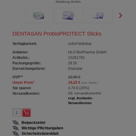
Abbildung ähnlich
DENTASAN ProbioPROTECT Sticks
Verfügbarkeit
:
sofort lieferbar
Anbieter:
HLH BioPharma GmbH
Artikelnr.:
15261781
Packungsgröße:
28
St
Darreichungsform:
Granulat
UVP
**
23,95 €
Unser Preis
*
19,25 €
(inkl. MwSt.)
Sie sparen
4,70 €
(
20%
)
Versandkosten:
DE: versandkostenfrei
zzgl. Auslands-
Versandkosten
Beipackzettel
Wichtige Pflichtangaben
Sicherheitsdatenblatt