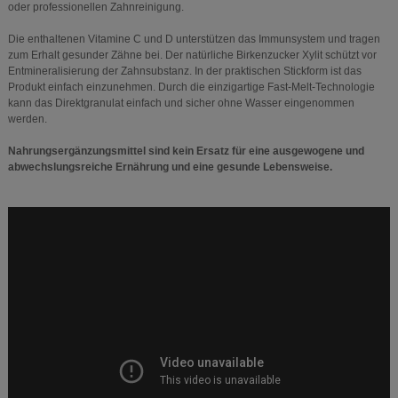
oder professionellen Zahnreinigung.
Die enthaltenen Vitamine C und D unterstützen das Immunsystem und tragen
zum Erhalt gesunder Zähne bei. Der natürliche Birkenzucker Xylit schützt vor
Entmineralisierung der Zahnsubstanz. In der praktischen Stickform ist das
Produkt einfach einzunehmen. Durch die einzigartige Fast-Melt-Technologie
kann das Direktgranulat einfach und sicher ohne Wasser eingenommen
werden.
Nahrungsergänzungsmittel sind kein Ersatz für eine ausgewogene und
abwechslungsreiche Ernährung und eine gesunde Lebensweise.