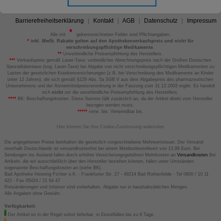
Barrierefreiheitserklärung
Kontakt
AGB
Datenschutz
Impressum
Alle mit
gekennzeichneten Felder sind Pflichtangaben.
*
inkl. MwSt. Rabatte gelten auf den Apothekenverkaufspreis und nicht für
verschreibungspflichtige Medikamente.
**
Unverbindliche Preisempfehlung des Herstellers.
***
Verkaufspreis gemäß Lauer-Taxe; verbindlicher Abrechnungspreis nach der Großen Deutschen
Spezialitätentaxe (sog. Lauer-Taxe) bei Abgabe von nicht verschreibungspflichtigen Medikamenten zu
Lasten der gesetzlichen Krankenversicherungen (z.B. bei Verschreibung des Medikaments an Kinder
unter 12 Jahren), die sich gemäß §129 Abs. 5a SGB V aus dem Abgabepreis des pharmazeutischen
Unternehmens und der Arzneimittelpreisverordnung in der Fassung zum 31.12.2003 ergibt. Es handelt
sich
nicht
um die unverbindliche Preisempfehlung des Herstellers.
****
BK: Beschaffungskosten. Diese Summe fällt zusätzlich an, da der Artikel direkt vom Hersteller
bezogen werden muss.
*****
verw. bis: Verwendbar bis.
Hier können Sie Ihre Cookie-Zustimmung widerrufen
Die angegebenen Preise beinhalten die gesetzlich vorgeschriebene Mehrwertsteuer. Der Versand
innerhalb Deutschlands ist versandkostenfrei bei einem Mindestbestellwert von 13,99 Euro. Bei
Sendungen ins Ausland fallen durch erhöhte Versicherungsgebühren Mehrkosten an
Versandkosten
Bei
Artikeln, die wir ausschließlich über den Hersteller beziehen können, fallen unter Umständen
sogenannte Beschaffungskosten an (siehe BK).
Bad Apotheke Henning Fichter e.K. - Frankfurter Str. 27 - 49214 Bad Rothenfelde - Tel 0800 / 10 11
422 - Fax 05424 / 21 64 47
Preisänderungen und Irrtümer sind vorbehalten. Abgabe nur in haushaltsüblichen Mengen.
Alle Angaben ohne Gewähr.
Verfügbarkeit:
Der Artikel ist in der Regel sofort lieferbar, in Einzelfällen bis zu 6 Tage.