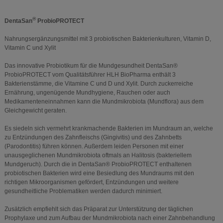
®
DentaSan
ProbioPROTECT
Nahrungsergänzungsmittel mit 3 probiotischen Bakterienkulturen, Vitamin D,
Vitamin C und Xylit
Das innovative Probiotikum für die Mundgesundheit DentaSan®
ProbioPROTECT vom Qualitätsführer HLH BioPharma enthält 3
Bakterienstämme, die Vitamine C und D und Xylit. Durch zuckerreiche
Ernährung, ungenügende Mundhygiene, Rauchen oder auch
Medikamenteneinnahmen kann die Mundmikrobiota (Mundflora) aus dem
Gleichgewicht geraten.
Es siedeln sich vermehrt krankmachende Bakterien im Mundraum an, welche
zu Entzündungen des Zahnfleischs (Gingivitis) und des Zahnbetts
(Parodontitis) führen können. Außerdem leiden Personen mit einer
unausgeglichenen Mundmikrobiota oftmals an Halitosis (bakteriellem
Mundgeruch). Durch die in DentaSan® ProbioPROTECT enthaltenen
probiotischen Bakterien wird eine Besiedlung des Mundraums mit den
richtigen Mikroorganismen gefördert, Entzündungen und weitere
gesundheitliche Problematiken werden dadurch minimiert.
Zusätzlich empfiehlt sich das Präparat zur Unterstützung der täglichen
Prophylaxe und zum Aufbau der Mundmikrobiota nach einer Zahnbehandlung