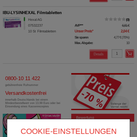
IBU-LYSINHEXAL Filmtabletten
Hexal AG
0
07532237
AVP
***
6,81 €
Unser Preis
*
2,04 €
10
St
Filmtabletten
Sie sparen
4,77 €
(
70%
)
Max. Abgabe:
10
Details
0800-10 11 422
gebührenfreie Rufnummer
Versandkostenfrei
innerhalb Deutschlands bei einem
Mindestbestellwert von 13,99 Euro oder bei
Einsendung eines Kassenrezeptes
Bewertung
COOKIE-EINSTELLUNGEN