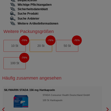
Beipackzettel
Wichtige Pflichtangaben
Sicherheitsdatenblatt
Suche Produkt
Suche Anbieter
Weitere Artikelinformationen
Weitere Packungsgrößen
70%
70%
70%
10 St
20 St
50 St
70%
100 St
Häufig zusammen angesehen
SILYMARIN STADA 156 mg Hartkapseln
DICL
STADA Consumer Health Deutschland GmbH
100
St
Hartkapseln