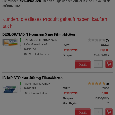
Sie müssen
sich anmelden
um den ausgewählten Artikel in eine Einkaufsliste
aufzunehmen.
Kunden, die dieses Produkt gekauft haben, kauften
auch
DESLORATADIN Heumann 5 mg Filmtabletten
HEUMANN PHARMA GmbH
0
& Co. Generica KG
UVP
**
39,45 €
16938180
Unser Preis
*
11,83 €
100
St
Filmtabletten
Sie sparen
27,62 €
(
70%
)
Details
IBUARISTO akut 400 mg Filmtabletten
Aristo Pharma GmbH
3
16160295
AVP
***
7,96 €
Unser Preis
*
2,38 €
50
St
Filmtabletten
Sie sparen
5,58 €
(
70%
)
Max. Abgabe:
2
Details