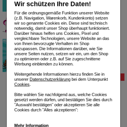
Wir schützen Ihre Daten!
Für die ordnungsgemäße Funktion unserer Website
(z.B. Navigation, Warenkorb, Kundenkonto) setzen
wir so genannte Cookies ein. Diese sind technisch
notwendig, damit unser Shop überhaupt funktioniert.
Darüber hinaus helfen uns Cookies, Pixel und
vergleichbare Technologien, unsere Website an das
von Ihnen bevorzugte Verhalten im Shop
anzupassen. Die Informationen darüber, wie Sie
unsere Seiten nutzen, setzen wir ein, um den Shop
zu optimieren oder z.B. auf Sie zugeschnittene
Werbung einblenden zu können.
Weitergehende Informationen hierzu finden Sie in
Bestellung
unserer
Datenschutzerklärung
bei dem Unterpunkt
Cookies
.
Hilfe zur Anmeldung
Hilfe zum Bestellvorgang
Bitte wählen Sie nachfolgend aus, welche Cookies
Zahlungsmöglichkeiten
gesetzt werden dürfen, und bestätigen Sie dies durch
Rezepte einlösen
"Auswahl bestätigen" oder akzeptieren Sie alle
Freiumschläge anfordern
Cookies durch "Alles akzeptieren":
Freiumschläge downloaden
Auslandsbestellung
Reklamation
Mehr Information
Widerrufsformular