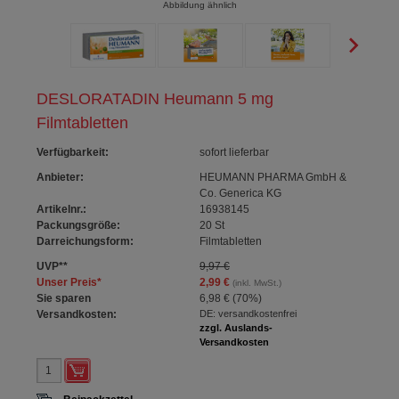
Abbildung ähnlich
DESLORATADIN Heumann 5 mg
Filmtabletten
Verfügbarkeit
:
sofort lieferbar
Anbieter:
HEUMANN PHARMA GmbH &
Co. Generica KG
Artikelnr.:
16938145
Packungsgröße:
20
St
Darreichungsform:
Filmtabletten
UVP
**
9,97 €
Unser Preis
*
2,99 €
(inkl. MwSt.)
Sie sparen
6,98 €
(
70%
)
Versandkosten:
DE: versandkostenfrei
zzgl. Auslands-
Versandkosten