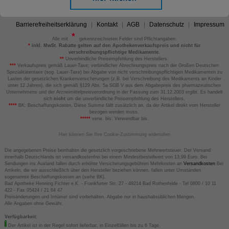
Barrierefreiheitserklärung
Kontakt
AGB
Datenschutz
Impressum
Alle mit
gekennzeichneten Felder sind Pflichtangaben.
*
inkl. MwSt. Rabatte gelten auf den Apothekenverkaufspreis und nicht für
verschreibungspflichtige Medikamente.
**
Unverbindliche Preisempfehlung des Herstellers.
***
Verkaufspreis gemäß Lauer-Taxe; verbindlicher Abrechnungspreis nach der Großen Deutschen
Spezialitätentaxe (sog. Lauer-Taxe) bei Abgabe von nicht verschreibungspflichtigen Medikamenten zu
Lasten der gesetzlichen Krankenversicherungen (z.B. bei Verschreibung des Medikaments an Kinder
unter 12 Jahren), die sich gemäß §129 Abs. 5a SGB V aus dem Abgabepreis des pharmazeutischen
Unternehmens und der Arzneimittelpreisverordnung in der Fassung zum 31.12.2003 ergibt. Es handelt
sich
nicht
um die unverbindliche Preisempfehlung des Herstellers.
****
BK: Beschaffungskosten. Diese Summe fällt zusätzlich an, da der Artikel direkt vom Hersteller
bezogen werden muss.
*****
verw. bis: Verwendbar bis.
Hier können Sie Ihre Cookie-Zustimmung widerrufen
Die angegebenen Preise beinhalten die gesetzlich vorgeschriebene Mehrwertsteuer. Der Versand
innerhalb Deutschlands ist versandkostenfrei bei einem Mindestbestellwert von 13,99 Euro. Bei
Sendungen ins Ausland fallen durch erhöhte Versicherungsgebühren Mehrkosten an
Versandkosten
Bei
Artikeln, die wir ausschließlich über den Hersteller beziehen können, fallen unter Umständen
sogenannte Beschaffungskosten an (siehe BK).
Bad Apotheke Henning Fichter e.K. - Frankfurter Str. 27 - 49214 Bad Rothenfelde - Tel 0800 / 10 11
422 - Fax 05424 / 21 64 47
Preisänderungen und Irrtümer sind vorbehalten. Abgabe nur in haushaltsüblichen Mengen.
Alle Angaben ohne Gewähr.
Verfügbarkeit:
Der Artikel ist in der Regel sofort lieferbar, in Einzelfällen bis zu 6 Tage.