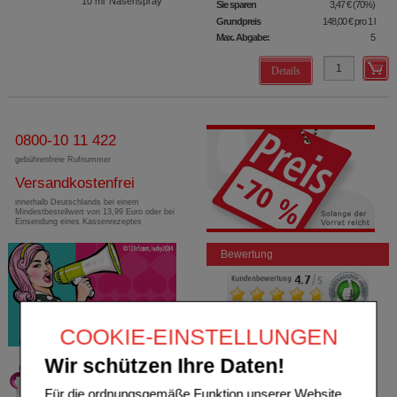
10
ml
Nasenspray
Sie sparen
3,47 €
(
70%
)
Grundpreis
148,00 €
pro 1 l
Max. Abgabe:
5
Details
0800-10 11 422
gebührenfreie Rufnummer
Versandkostenfrei
innerhalb Deutschlands bei einem
Mindestbestellwert von 13,99 Euro oder bei
Einsendung eines Kassenrezeptes
Bewertung
COOKIE-EINSTELLUNGEN
Wir schützen Ihre Daten!
Für die ordnungsgemäße Funktion unserer Website