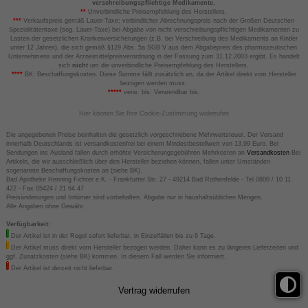
verschreibungspflichtige Medikamente.
**
Unverbindliche Preisempfehlung des Herstellers.
***
Verkaufspreis gemäß Lauer-Taxe; verbindlicher Abrechnungspreis nach der Großen Deutschen
Spezialitätentaxe (sog. Lauer-Taxe) bei Abgabe von nicht verschreibungspflichtigen Medikamenten zu
Lasten der gesetzlichen Krankenversicherungen (z.B. bei Verschreibung des Medikaments an Kinder
unter 12 Jahren), die sich gemäß §129 Abs. 5a SGB V aus dem Abgabepreis des pharmazeutischen
Unternehmens und der Arzneimittelpreisverordnung in der Fassung zum 31.12.2003 ergibt. Es handelt
sich
nicht
um die unverbindliche Preisempfehlung des Herstellers.
****
BK: Beschaffungskosten. Diese Summe fällt zusätzlich an, da der Artikel direkt vom Hersteller
bezogen werden muss.
*****
verw. bis: Verwendbar bis.
Hier können Sie Ihre Cookie-Zustimmung widerrufen
Die angegebenen Preise beinhalten die gesetzlich vorgeschriebene Mehrwertsteuer. Der Versand
innerhalb Deutschlands ist versandkostenfrei bei einem Mindestbestellwert von 13,99 Euro. Bei
Sendungen ins Ausland fallen durch erhöhte Versicherungsgebühren Mehrkosten an
Versandkosten
Bei
Artikeln, die wir ausschließlich über den Hersteller beziehen können, fallen unter Umständen
sogenannte Beschaffungskosten an (siehe BK).
Bad Apotheke Henning Fichter e.K. - Frankfurter Str. 27 - 49214 Bad Rothenfelde - Tel 0800 / 10 11
422 - Fax 05424 / 21 64 47
Preisänderungen und Irrtümer sind vorbehalten. Abgabe nur in haushaltsüblichen Mengen.
Alle Angaben ohne Gewähr.
Verfügbarkeit:
Der Artikel ist in der Regel sofort lieferbar, in Einzelfällen bis zu 6 Tage.
Der Artikel muss direkt vom Hersteller bezogen werden. Daher kann es zu längeren Lieferzeiten und
ggf. Zusatzkosten (siehe BK) kommen. In diesem Fall werden Sie informiert.
Der Artikel ist derzeit nicht lieferbar.
Vertrag widerrufen