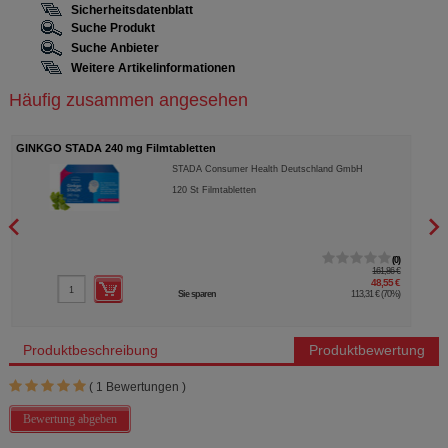
Sicherheitsdatenblatt
Suche Produkt
Suche Anbieter
Weitere Artikelinformationen
Häufig zusammen angesehen
GINKGO STADA 240 mg Filmtabletten
GINK
STADA Consumer Health Deutschland GmbH
120
St
Filmtabletten
0
161,86 €
48,55 €
Sie sparen
113,31 €
(
70%
)
Produktbeschreibung
Produktbewertung
(
1
Bewertungen )
Bewertung abgeben