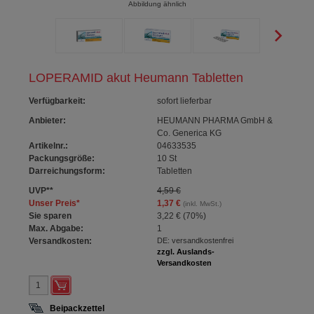
Abbildung ähnlich
LOPERAMID akut Heumann Tabletten
Verfügbarkeit
:
sofort lieferbar
Anbieter:
HEUMANN PHARMA GmbH &
Co. Generica KG
Artikelnr.:
04633535
Packungsgröße:
10
St
Darreichungsform:
Tabletten
UVP
**
4,59 €
Unser Preis
*
1,37 €
(inkl. MwSt.)
Sie sparen
3,22 €
(
70%
)
Max. Abgabe:
1
Versandkosten:
DE: versandkostenfrei
zzgl. Auslands-
Versandkosten
Beipackzettel