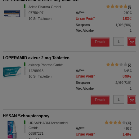
Aristo Pharma GmbH
3
07756497
AVP
***
2,99 €
Unser Preis
*
1,03 €
10
St
Tabletten
Sie sparen
1,96 €
(
66%
)
Max. Abgabe:
1
Details
LOPERAMID axicur 2 mg Tabletten
axicorp Pharma GmbH
2
14299913
AVP
***
3,45 €
Unser Preis
*
0,99 €
10
St
Tabletten
Sie sparen
2,46 €
(
71%
)
Max. Abgabe:
1
Details
HYSAN Schnupfenspray
URSAPHARM Arzneimittel
10
GmbH
AVP
***
4,95 €
06587271
Unser Preis
*
1,48 €