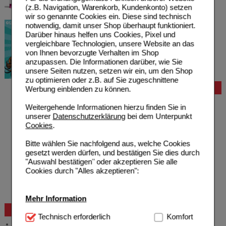
(z.B. Navigation, Warenkorb, Kundenkonto) setzen
wir so genannte Cookies ein. Diese sind technisch
notwendig, damit unser Shop überhaupt funktioniert.
Darüber hinaus helfen uns Cookies, Pixel und
vergleichbare Technologien, unsere Website an das
von Ihnen bevorzugte Verhalten im Shop
anzupassen. Die Informationen darüber, wie Sie
unsere Seiten nutzen, setzen wir ein, um den Shop
zu optimieren oder z.B. auf Sie zugeschnittene
Bestellung
Werbung einblenden zu können.
Hilfe zur Anmeldung
Weitergehende Informationen hierzu finden Sie in
Hilfe zum Bestellvorgang
unserer
Datenschutzerklärung
bei dem Unterpunkt
Zahlungsmöglichkeiten
Cookies
.
Rezepte einlösen
Freiumschläge anfordern
Bitte wählen Sie nachfolgend aus, welche Cookies
Freiumschläge downloaden
gesetzt werden dürfen, und bestätigen Sie dies durch
Auslandsbestellung
"Auswahl bestätigen" oder akzeptieren Sie alle
Reklamation
Cookies durch "Alles akzeptieren":
Widerrufsformular
Problembehebung
Bestellschein
Mehr Information
Beratung und Service
Technisch Notwendig:
Technisch erforderlich
Hierbei handelt es sich um
Komfort
Allgemeine Information
Cookies, die für die Grundfunktionen unserer