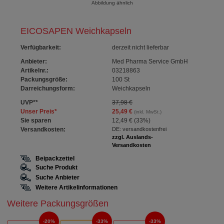
Abbildung ähnlich
EICOSAPEN Weichkapseln
Verfügbarkeit
:
derzeit nicht lieferbar
Anbieter:
Med Pharma Service GmbH
Artikelnr.:
03218863
Packungsgröße:
100
St
Darreichungsform:
Weichkapseln
UVP
**
37,98 €
Unser Preis
*
25,49 €
(inkl. MwSt.)
Sie sparen
12,49 €
(
33%
)
Versandkosten:
DE: versandkostenfrei
zzgl. Auslands-
Versandkosten
Beipackzettel
Suche Produkt
Suche Anbieter
Weitere Artikelinformationen
Weitere Packungsgrößen
20%
33%
33%