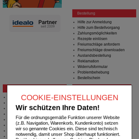
Bestellung
Hilfe zur Anmeldung
Hilfe zum Bestellvorgang
Zahlungsmöglichkeiten
Rezepte einlösen
Freiumschläge anfordern
Freiumschläge downloaden
Auslandsbestellung
Reklamation
Widerrufsformular
Problembehebung
Bestellschein
Beratung und Service
COOKIE-EINSTELLUNGEN
Allgemeine Information
Produktberatung
Wir schützen Ihre Daten!
Meldung Arzneimittelrisiken
Zuzahlungsfreie Arzneien
Für die ordnungsgemäße Funktion unserer Website
Angebote & Downloads
(z.B. Navigation, Warenkorb, Kundenkonto) setzen
Newsletter
wir so genannte Cookies ein. Diese sind technisch
Neukundenprämie
notwendig, damit unser Shop überhaupt funktioniert.
Stellenangebote