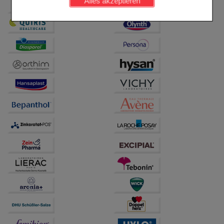
Alles akzeptieren
Komfort:
Diese Cookies werden genutzt um das
Einkaufserlebnis noch ansprechender zu gestalten,
beispielsweise für die Wiedererkennung des
Besuchers oder unsere Seite an bevorzugte
Verhaltensweisen (z.B. Spracheinstellung)
anzupassen. Komfort-Cookies ermöglichen es uns
auch auf Ihre Bedürfnisse zugeschrittene Inhalte
anzuzeigen und unser Partnerprogramm zu
betreiben.
Statistik & Tracking:
Hierüber lassen sich
Informationen über die Art und Weise der Nutzung
unserer Website sammeln, mit deren Hilfe wir unsere
Website weiter für Sie optimieren können, den Inhalt
auf unserer Website aber auch die Werbung auf
Drittseiten möglichst relevant für Sie zu gestalten.
Bitte beachten Sie, dass Daten hierfür teilweise an
Dritte wie z.B. Google oder soziale Medien
übertragen werden.