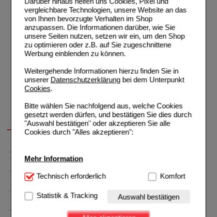
Darüber hinaus helfen uns Cookies, Pixel und
vergleichbare Technologien, unsere Website an das
von Ihnen bevorzugte Verhalten im Shop
anzupassen. Die Informationen darüber, wie Sie
unsere Seiten nutzen, setzen wir ein, um den Shop
zu optimieren oder z.B. auf Sie zugeschnittene
Werbung einblenden zu können.
Weitergehende Informationen hierzu finden Sie in
unserer
Datenschutzerklärung
bei dem Unterpunkt
Cookies
.
Bitte wählen Sie nachfolgend aus, welche Cookies
gesetzt werden dürfen, und bestätigen Sie dies durch
"Auswahl bestätigen" oder akzeptieren Sie alle
Cookies durch "Alles akzeptieren":
Mehr Information
Technisch Notwendig:
Technisch erforderlich
Hierbei handelt es sich um
Komfort
Cookies, die für die Grundfunktionen unserer
Website notwendig sind (z.B. Navigation, Warenkorb,
Statistik & Tracking
Auswahl bestätigen
Kundenkonto), weshalb auf diese nicht verzichtet
werden kann.