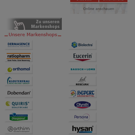
Besuchers oder unsere Seite an bevorzugte
Verhaltensweisen (z.B. Spracheinstellung)
anzupassen. Komfort-Cookies ermöglichen es uns
auch auf Ihre Bedürfnisse zugeschrittene Inhalte
anzuzeigen und unser Partnerprogramm zu
betreiben.
Statistik & Tracking:
Hierüber lassen sich
Informationen über die Art und Weise der Nutzung
unserer Website sammeln, mit deren Hilfe wir unsere
Website weiter für Sie optimieren können, den Inhalt
auf unserer Website aber auch die Werbung auf
Drittseiten möglichst relevant für Sie zu gestalten.
Bitte beachten Sie, dass Daten hierfür teilweise an
Dritte wie z.B. Google oder soziale Medien
übertragen werden.