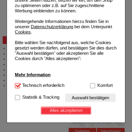
unsere Seiten nutzen, setzen wir ein, um den Shop
Freiumschläge downloaden
zu optimieren oder z.B. auf Sie zugeschnittene
Auslandsbestellung
Werbung einblenden zu können.
Reklamation
Widerrufsformular
Weitergehende Informationen hierzu finden Sie in
Problembehebung
unserer
Datenschutzerklärung
bei dem Unterpunkt
Bestellschein
Cookies
.
Beratung und Service
Bitte wählen Sie nachfolgend aus, welche Cookies
gesetzt werden dürfen, und bestätigen Sie dies durch
Allgemeine Information
"Auswahl bestätigen" oder akzeptieren Sie alle
Produktberatung
Cookies durch "Alles akzeptieren":
Meldung Arzneimittelrisiken
Zuzahlungsfreie Arzneien
Angebote & Downloads
Mehr Information
Newsletter
Neukundenprämie
Technisch Notwendig:
Technisch erforderlich
Hierbei handelt es sich um
Komfort
Stellenangebote
Cookies, die für die Grundfunktionen unserer
Website notwendig sind (z.B. Navigation, Warenkorb,
Statistik & Tracking
Auswahl bestätigen
Kundenkonto), weshalb auf diese nicht verzichtet
werden kann.
Alles akzeptieren
Komfort:
Diese Cookies werden genutzt um das
Einkaufserlebnis noch ansprechender zu gestalten,
beispielsweise für die Wiedererkennung des