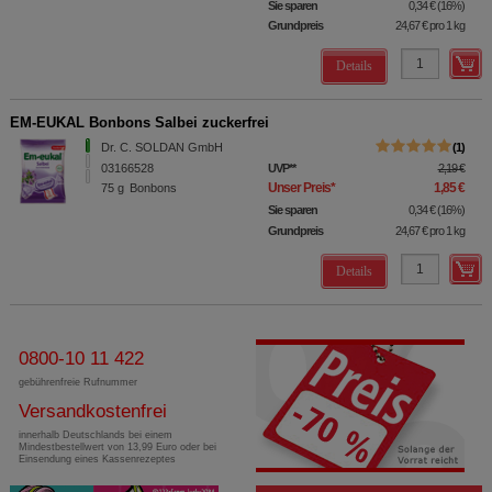
Sie sparen
0,34 €
(
16%
)
Grundpreis
24,67 €
pro 1 kg
Details
EM-EUKAL Bonbons Salbei zuckerfrei
Dr. C. SOLDAN GmbH
1
03166528
UVP
**
2,19 €
Unser Preis
*
1,85 €
75
g
Bonbons
Sie sparen
0,34 €
(
16%
)
Grundpreis
24,67 €
pro 1 kg
Details
0800-10 11 422
gebührenfreie Rufnummer
Versandkostenfrei
innerhalb Deutschlands bei einem
Mindestbestellwert von 13,99 Euro oder bei
Einsendung eines Kassenrezeptes