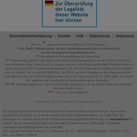
Barrierefreiheitserklärung
Kontakt
AGB
Datenschutz
Impressum
Alle mit
gekennzeichneten Felder sind Pflichtangaben.
*
inkl. MwSt. Rabatte gelten auf den Apothekenverkaufspreis und nicht für
verschreibungspflichtige Medikamente.
**
Unverbindliche Preisempfehlung des Herstellers.
***
Verkaufspreis gemäß Lauer-Taxe; verbindlicher Abrechnungspreis nach der Großen Deutschen
Spezialitätentaxe (sog. Lauer-Taxe) bei Abgabe von nicht verschreibungspflichtigen Medikamenten zu
Lasten der gesetzlichen Krankenversicherungen (z.B. bei Verschreibung des Medikaments an Kinder
unter 12 Jahren), die sich gemäß §129 Abs. 5a SGB V aus dem Abgabepreis des pharmazeutischen
Unternehmens und der Arzneimittelpreisverordnung in der Fassung zum 31.12.2003 ergibt. Es handelt
sich
nicht
um die unverbindliche Preisempfehlung des Herstellers.
****
BK: Beschaffungskosten. Diese Summe fällt zusätzlich an, da der Artikel direkt vom Hersteller
bezogen werden muss.
*****
verw. bis: Verwendbar bis.
Hier können Sie Ihre Cookie-Zustimmung widerrufen
Die angegebenen Preise beinhalten die gesetzlich vorgeschriebene Mehrwertsteuer. Der Versand
innerhalb Deutschlands ist versandkostenfrei bei einem Mindestbestellwert von 13,99 Euro. Bei
Sendungen ins Ausland fallen durch erhöhte Versicherungsgebühren Mehrkosten an
Versandkosten
Bei
Artikeln, die wir ausschließlich über den Hersteller beziehen können, fallen unter Umständen
sogenannte Beschaffungskosten an (siehe BK).
Bad Apotheke Henning Fichter e.K. - Frankfurter Str. 27 - 49214 Bad Rothenfelde - Tel 0800 / 10 11
422 - Fax 05424 / 21 64 47