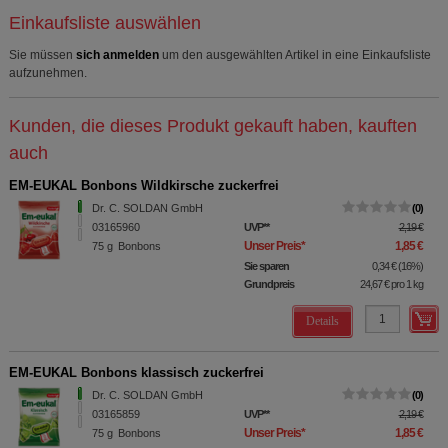
Einkaufsliste auswählen
Sie müssen
sich anmelden
um den ausgewählten Artikel in eine Einkaufsliste
aufzunehmen.
Kunden, die dieses Produkt gekauft haben, kauften
auch
EM-EUKAL Bonbons Wildkirsche zuckerfrei
Dr. C. SOLDAN GmbH
0
03165960
UVP
**
2,19 €
Unser Preis
*
1,85 €
75
g
Bonbons
Sie sparen
0,34 €
(
16%
)
Grundpreis
24,67 €
pro 1 kg
Details
EM-EUKAL Bonbons klassisch zuckerfrei
Dr. C. SOLDAN GmbH
0
03165859
UVP
**
2,19 €
Unser Preis
*
1,85 €
75
g
Bonbons