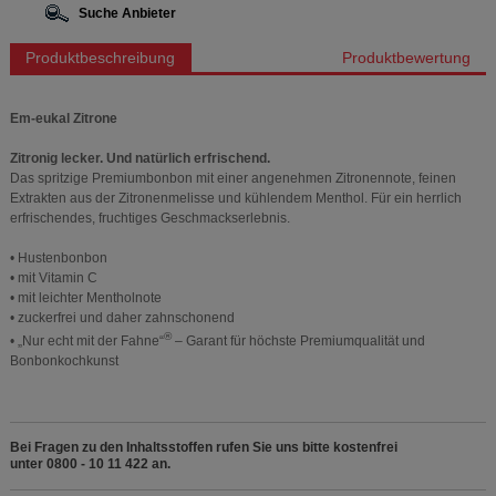
Suche Anbieter
Produktbeschreibung
Produktbewertung
Em-eukal Zitrone
Zitronig lecker. Und natürlich erfrischend.
Das spritzige Premiumbonbon mit einer angenehmen Zitronennote, feinen
Extrakten aus der Zitronenmelisse und kühlendem Menthol. Für ein herrlich
erfrischendes, fruchtiges Geschmackserlebnis.
• Hustenbonbon
• mit Vitamin C
• mit leichter Mentholnote
• zuckerfrei und daher zahnschonend
®
• „Nur echt mit der Fahne“
– Garant für höchste Premiumqualität und
Bonbonkochkunst
Bei Fragen zu den Inhaltsstoffen rufen Sie uns bitte kostenfrei
unter 0800 - 10 11 422 an.