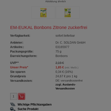
Abbildung ähnlich
EM-EUKAL Bonbons Zitrone zuckerfrei
Verfügbarkeit
:
sofort lieferbar
Anbieter:
Dr. C. SOLDAN GmbH
Artikelnr.:
03165977
Packungsgröße:
75
g
Darreichungsform:
Bonbons
UVP
**
2,19 €
Unser Preis
*
1,85 €
(inkl. MwSt.)
Sie sparen
0,34 €
(
16%
)
Grundpreis
24,67 €
pro 1 kg
Versandkosten:
DE: versandkostenfrei
zzgl. Auslands-
Versandkosten
Wichtige Pflichtangaben
Suche Produkt