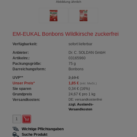
Abbildung ähnlich
EM-EUKAL Bonbons Wildkirsche zuckerfrei
Verfügbarkeit
:
sofort lieferbar
Anbieter:
Dr. C. SOLDAN GmbH
Artikelnr.:
03165960
Packungsgröße:
75
g
Darreichungsform:
Bonbons
UVP
**
2,19 €
Unser Preis
*
1,85 €
(inkl. MwSt.)
Sie sparen
0,34 €
(
16%
)
Grundpreis
24,67 €
pro 1 kg
Versandkosten:
DE: versandkostenfrei
zzgl. Auslands-
Versandkosten
Wichtige Pflichtangaben
Suche Produkt