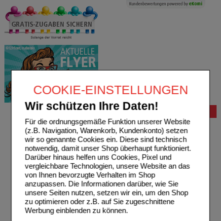
COOKIE-EINSTELLUNGEN
Wir schützen Ihre Daten!
Bestellung
Für die ordnungsgemäße Funktion unserer Website
Hilfe zur Anmeldung
(z.B. Navigation, Warenkorb, Kundenkonto) setzen
Hilfe zum Bestellvorgang
wir so genannte Cookies ein. Diese sind technisch
Zahlungsmöglichkeiten
notwendig, damit unser Shop überhaupt funktioniert.
Rezepte einlösen
Darüber hinaus helfen uns Cookies, Pixel und
Freiumschläge anfordern
vergleichbare Technologien, unsere Website an das
Freiumschläge downloaden
von Ihnen bevorzugte Verhalten im Shop
Auslandsbestellung
anzupassen. Die Informationen darüber, wie Sie
Reklamation
unsere Seiten nutzen, setzen wir ein, um den Shop
Widerrufsformular
zu optimieren oder z.B. auf Sie zugeschnittene
Problembehebung
Werbung einblenden zu können.
Bestellschein