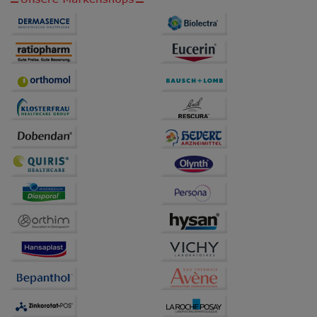
anzuzeigen und unser Partnerprogramm zu
betreiben.
Statistik & Tracking:
Hierüber lassen sich
Informationen über die Art und Weise der Nutzung
unserer Website sammeln, mit deren Hilfe wir unsere
Website weiter für Sie optimieren können, den Inhalt
auf unserer Website aber auch die Werbung auf
Drittseiten möglichst relevant für Sie zu gestalten.
Bitte beachten Sie, dass Daten hierfür teilweise an
Dritte wie z.B. Google oder soziale Medien
übertragen werden.