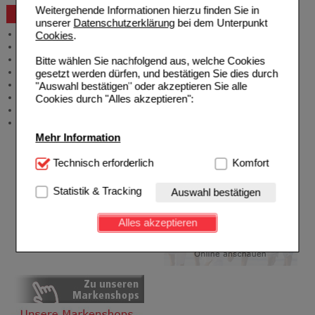
Weitergehende Informationen hierzu finden Sie in
Beratung und Service
unserer
Datenschutzerklärung
bei dem Unterpunkt
Allgemeine Information
Cookies
.
Produktberatung
Meldung Arzneimittelrisiken
Bitte wählen Sie nachfolgend aus, welche Cookies
Zuzahlungsfreie Arzneien
gesetzt werden dürfen, und bestätigen Sie dies durch
Angebote & Downloads
"Auswahl bestätigen" oder akzeptieren Sie alle
Newsletter
Cookies durch "Alles akzeptieren":
Neukundenprämie
Stellenangebote
Mehr Information
Technisch Notwendig:
Technisch erforderlich
Hierbei handelt es sich um
Komfort
Cookies, die für die Grundfunktionen unserer
Website notwendig sind (z.B. Navigation, Warenkorb,
Statistik & Tracking
Auswahl bestätigen
Kundenkonto), weshalb auf diese nicht verzichtet
werden kann.
Alles akzeptieren
Komfort:
Diese Cookies werden genutzt um das
Einkaufserlebnis noch ansprechender zu gestalten,
beispielsweise für die Wiedererkennung des
Besuchers oder unsere Seite an bevorzugte
Verhaltensweisen (z.B. Spracheinstellung)
anzupassen. Komfort-Cookies ermöglichen es uns
auch auf Ihre Bedürfnisse zugeschrittene Inhalte