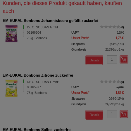
Kunden, die dieses Produkt gekauft haben, kauften
auch
EM-EUKAL Bonbons Johannisbeere gefüllt zuckerfei
Dr. C. SOLDAN GmbH
0
03166304
UVP
**
2,19 €
Unser Preis
*
1,75 €
75
g
Bonbons
Sie sparen
0,44 €
(
20%
)
Grundpreis
23,33 €
pro 1 kg
Details
EM-EUKAL Bonbons Zitrone zuckerfrei
Dr. C. SOLDAN GmbH
0
03165977
UVP
**
2,19 €
Unser Preis
*
1,85 €
75
g
Bonbons
Sie sparen
0,34 €
(
16%
)
Grundpreis
24,67 €
pro 1 kg
Details
EM-EUKAL Bonbons Salbei zuckerfrei