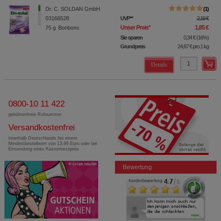
Dr. C. SOLDAN GmbH
1
03166528
UVP
**
2,19 €
Unser Preis
*
1,85 €
75
g
Bonbons
Sie sparen
0,34 €
(
16%
)
Grundpreis
24,67 €
pro 1 kg
Details
0800-10 11 422
gebührenfreie Rufnummer
Versandkostenfrei
innerhalb Deutschlands bei einem
Mindestbestellwert von 13,99 Euro oder bei
Einsendung eines Kassenrezeptes
Bewertung