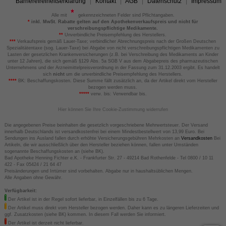
Barrierefreiheitserklärung
Kontakt
AGB
Datenschutz
Impressum
Alle mit
gekennzeichneten Felder sind Pflichtangaben.
*
inkl. MwSt. Rabatte gelten auf den Apothekenverkaufspreis und nicht für
verschreibungspflichtige Medikamente.
**
Unverbindliche Preisempfehlung des Herstellers.
***
Verkaufspreis gemäß Lauer-Taxe; verbindlicher Abrechnungspreis nach der Großen Deutschen
Spezialitätentaxe (sog. Lauer-Taxe) bei Abgabe von nicht verschreibungspflichtigen Medikamenten zu
Lasten der gesetzlichen Krankenversicherungen (z.B. bei Verschreibung des Medikaments an Kinder
unter 12 Jahren), die sich gemäß §129 Abs. 5a SGB V aus dem Abgabepreis des pharmazeutischen
Unternehmens und der Arzneimittelpreisverordnung in der Fassung zum 31.12.2003 ergibt. Es handelt
sich
nicht
um die unverbindliche Preisempfehlung des Herstellers.
****
BK: Beschaffungskosten. Diese Summe fällt zusätzlich an, da der Artikel direkt vom Hersteller
bezogen werden muss.
*****
verw. bis: Verwendbar bis.
Hier können Sie Ihre Cookie-Zustimmung widerrufen
Die angegebenen Preise beinhalten die gesetzlich vorgeschriebene Mehrwertsteuer. Der Versand
innerhalb Deutschlands ist versandkostenfrei bei einem Mindestbestellwert von 13,99 Euro. Bei
Sendungen ins Ausland fallen durch erhöhte Versicherungsgebühren Mehrkosten an
Versandkosten
Bei
Artikeln, die wir ausschließlich über den Hersteller beziehen können, fallen unter Umständen
sogenannte Beschaffungskosten an (siehe BK).
Bad Apotheke Henning Fichter e.K. - Frankfurter Str. 27 - 49214 Bad Rothenfelde - Tel 0800 / 10 11
422 - Fax 05424 / 21 64 47
Preisänderungen und Irrtümer sind vorbehalten. Abgabe nur in haushaltsüblichen Mengen.
Alle Angaben ohne Gewähr.
Verfügbarkeit:
Der Artikel ist in der Regel sofort lieferbar, in Einzelfällen bis zu 6 Tage.
Der Artikel muss direkt vom Hersteller bezogen werden. Daher kann es zu längeren Lieferzeiten und
ggf. Zusatzkosten (siehe BK) kommen. In diesem Fall werden Sie informiert.
Der Artikel ist derzeit nicht lieferbar.