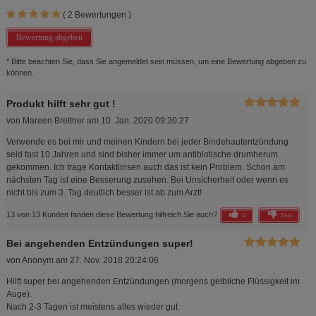
(
2
Bewertungen )
Bewertung abgeben
* Bitte beachten Sie, dass Sie angemeldet sein müssen, um eine Bewertung abgeben zu
können.
Produkt hilft sehr gut !
von
Mareen Brettner
am
10. Jan. 2020 09:30:27
Verwende es bei mir und meinen Kindern bei jeder Bindehautentzündung
seid fast 10 Jahren und sind bisher immer um antibiotische drumherum
gekommen. Ich trage Kontaktlinsen auch das ist kein Problem. Schon am
nächsten Tag ist eine Besserung zusehen. Bei Unsicherheit oder wenn es
nicht bis zum 3. Tag deutlich besser ist ab zum Arzt!
13 von 13 Kunden fanden diese Bewertung hilfreich.
Sie auch?
Ja
Nein
Bei angehenden Entzündungen super!
von
Anonym
am
27. Nov. 2018 20:24:06
Hilft super bei angehenden Entzündungen (morgens gelbliche Flüssigkeit im
Auge).
Nach 2-3 Tagen ist meistens alles wieder gut.