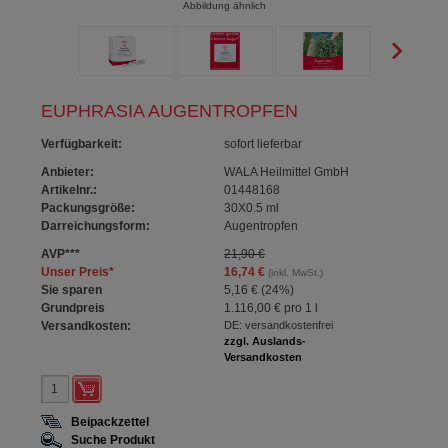
Abbildung ähnlich
EUPHRASIA AUGENTROPFEN
Verfügbarkeit
:
sofort lieferbar
Anbieter:
WALA Heilmittel GmbH
Artikelnr.:
01448168
Packungsgröße:
30X0.5
ml
Darreichungsform:
Augentropfen
AVP
***
21,90 €
Unser Preis
*
16,74 €
(inkl. MwSt.)
Sie sparen
5,16 €
(
24%
)
Grundpreis
1.116,00 €
pro 1 l
Versandkosten:
DE: versandkostenfrei
zzgl. Auslands-
Versandkosten
Beipackzettel
Suche Produkt