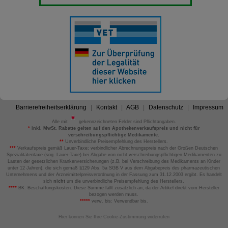
Barrierefreiheitserklärung
Kontakt
AGB
Datenschutz
Impressum
Alle mit
gekennzeichneten Felder sind Pflichtangaben.
*
inkl. MwSt. Rabatte gelten auf den Apothekenverkaufspreis und nicht für
verschreibungspflichtige Medikamente.
**
Unverbindliche Preisempfehlung des Herstellers.
***
Verkaufspreis gemäß Lauer-Taxe; verbindlicher Abrechnungspreis nach der Großen Deutschen
Spezialitätentaxe (sog. Lauer-Taxe) bei Abgabe von nicht verschreibungspflichtigen Medikamenten zu
Lasten der gesetzlichen Krankenversicherungen (z.B. bei Verschreibung des Medikaments an Kinder
unter 12 Jahren), die sich gemäß §129 Abs. 5a SGB V aus dem Abgabepreis des pharmazeutischen
Unternehmens und der Arzneimittelpreisverordnung in der Fassung zum 31.12.2003 ergibt. Es handelt
sich
nicht
um die unverbindliche Preisempfehlung des Herstellers.
****
BK: Beschaffungskosten. Diese Summe fällt zusätzlich an, da der Artikel direkt vom Hersteller
bezogen werden muss.
*****
verw. bis: Verwendbar bis.
Hier können Sie Ihre Cookie-Zustimmung widerrufen