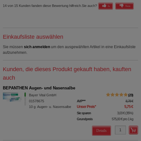
14 von 15 Kunden fanden diese Bewertung hilfreich.
Sie auch?
Ja
Nein
Einkaufsliste auswählen
Sie müssen
sich anmelden
um den ausgewählten Artikel in eine Einkaufsliste
aufzunehmen.
Kunden, die dieses Produkt gekauft haben, kauften
auch
BEPANTHEN Augen- und Nasensalbe
Bayer Vital GmbH
23
01578675
AVP
***
8,78 €
Unser Preis
*
5,75 €
10
g
Augen- u. Nasensalbe
Sie sparen
3,03 €
(
35%
)
Grundpreis
575,00 €
pro 1 kg
Details