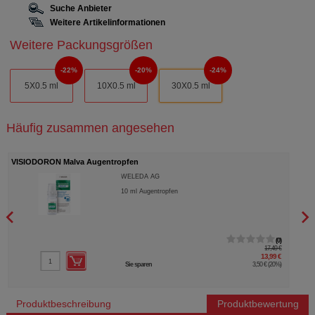
Suche Anbieter
Weitere Artikelinformationen
Weitere Packungsgrößen
22%
20%
24%
5X0.5 ml
10X0.5 ml
30X0.5 ml
Häufig zusammen angesehen
VISIODORON Malva Augentropfen
VISI
WELEDA AG
10
ml
Augentropfen
0
17,49 €
13,99 €
Sie sparen
3,50 €
(
20%
)
Produktbeschreibung
Produktbewertung