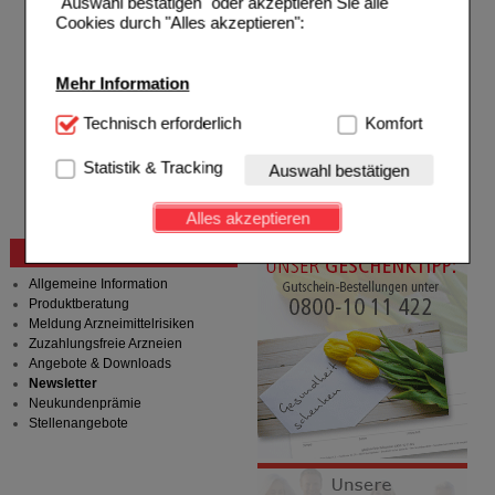
"Auswahl bestätigen" oder akzeptieren Sie alle
Hilfe zur Anmeldung
Cookies durch "Alles akzeptieren":
Hilfe zum Bestellvorgang
Zahlungsmöglichkeiten
Rezepte einlösen
Mehr Information
Freiumschläge anfordern
Freiumschläge downloaden
Technisch Notwendig:
Technisch erforderlich
Hierbei handelt es sich um
Komfort
Auslandsbestellung
Cookies, die für die Grundfunktionen unserer
Reklamation
Website notwendig sind (z.B. Navigation, Warenkorb,
Statistik & Tracking
Auswahl bestätigen
Widerrufsformular
Kundenkonto), weshalb auf diese nicht verzichtet
Problembehebung
werden kann.
Bestellschein
Alles akzeptieren
Komfort:
Diese Cookies werden genutzt um das
Beratung und Service
Einkaufserlebnis noch ansprechender zu gestalten,
beispielsweise für die Wiedererkennung des
Allgemeine Information
Besuchers oder unsere Seite an bevorzugte
Produktberatung
Verhaltensweisen (z.B. Spracheinstellung)
Meldung Arzneimittelrisiken
anzupassen. Komfort-Cookies ermöglichen es uns
Zuzahlungsfreie Arzneien
auch auf Ihre Bedürfnisse zugeschrittene Inhalte
Angebote & Downloads
anzuzeigen und unser Partnerprogramm zu
Newsletter
betreiben.
Neukundenprämie
Stellenangebote
Statistik & Tracking:
Hierüber lassen sich
Informationen über die Art und Weise der Nutzung
unserer Website sammeln, mit deren Hilfe wir unsere