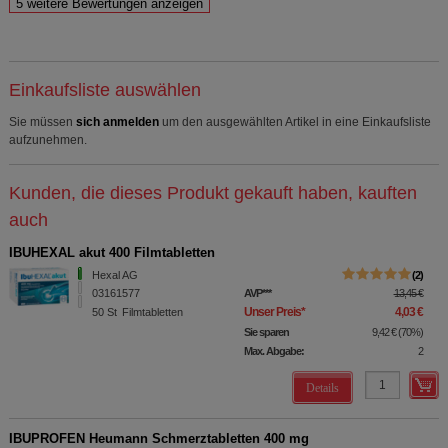
Einkaufsliste auswählen
Sie müssen
sich anmelden
um den ausgewählten Artikel in eine Einkaufsliste
aufzunehmen.
Kunden, die dieses Produkt gekauft haben, kauften
auch
IBUHEXAL akut 400 Filmtabletten
Hexal AG
2
03161577
AVP
***
13,45 €
Unser Preis
*
4,03 €
50
St
Filmtabletten
Sie sparen
9,42 €
(
70%
)
Max. Abgabe:
2
Details
IBUPROFEN Heumann Schmerztabletten 400 mg