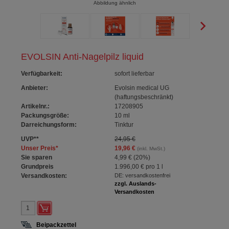
Abbildung ähnlich
EVOLSIN Anti-Nagelpilz liquid
Verfügbarkeit
:
sofort lieferbar
Anbieter:
Evolsin medical UG
(haftungsbeschränkt)
Artikelnr.:
17208905
Packungsgröße:
10
ml
Darreichungsform:
Tinktur
UVP
**
24,95 €
Unser Preis
*
19,96 €
(inkl. MwSt.)
Sie sparen
4,99 €
(
20%
)
Grundpreis
1.996,00 €
pro 1 l
Versandkosten:
DE: versandkostenfrei
zzgl. Auslands-
Versandkosten
Beipackzettel