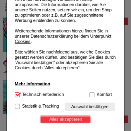
anzupassen. Die Informationen darüber, wie Sie
innerhalb Deutschlands bei einem
Mindestbestellwert von 13,99 Euro oder bei
unsere Seiten nutzen, setzen wir ein, um den Shop
Einsendung eines Kassenrezeptes
zu optimieren oder z.B. auf Sie zugeschnittene
Werbung einblenden zu können.
Bewertung
Weitergehende Informationen hierzu finden Sie in
unserer
Datenschutzerklärung
bei dem Unterpunkt
Cookies
.
Bitte wählen Sie nachfolgend aus, welche Cookies
gesetzt werden dürfen, und bestätigen Sie dies durch
"Auswahl bestätigen" oder akzeptieren Sie alle
Cookies durch "Alles akzeptieren":
Mehr Information
Technisch Notwendig:
Technisch erforderlich
Hierbei handelt es sich um
Komfort
Cookies, die für die Grundfunktionen unserer
Website notwendig sind (z.B. Navigation, Warenkorb,
Statistik & Tracking
Auswahl bestätigen
Kundenkonto), weshalb auf diese nicht verzichtet
werden kann.
Alles akzeptieren
Bestellung
Komfort:
Diese Cookies werden genutzt um das
Hilfe zur Anmeldung