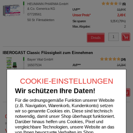
HEUMANN PHARMA GmbH
6
& Co. Generica KG
UVP
**
11,84 €
07728561
Unser Preis
*
2,49 €
50
St
Filmtabletten
Sie sparen
9,35 €
(
79%
)
Max. Abgabe:
2
Details
IBEROGAST Classic Flüssigkeit zum Einnehmen
Bayer Vital GmbH
24
16507534
AVP
***
14,29 €
Unser Preis
*
8,15 €
20
ml
Flüssigkeit zum
Einnehmen
Sie sparen
6,14 €
(
43%
)
COOKIE-EINSTELLUNGEN
Grundpreis
407,50 €
pro 1 l
Wir schützen Ihre Daten!
Details
Für die ordnungsgemäße Funktion unserer Website
(z.B. Navigation, Warenkorb, Kundenkonto) setzen
wir so genannte Cookies ein. Diese sind technisch
notwendig, damit unser Shop überhaupt funktioniert.
0800-10 11 422
Darüber hinaus helfen uns Cookies, Pixel und
gebührenfreie Rufnummer
vergleichbare Technologien, unsere Website an das
Versandkostenfrei
von Ihnen bevorzugte Verhalten im Shop