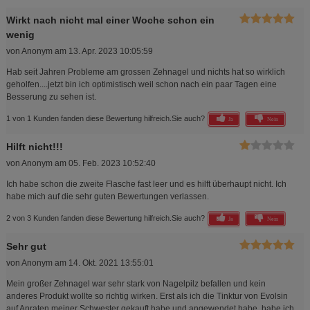
Wirkt nach nicht mal einer Woche schon ein
wenig
von
Anonym
am
13. Apr. 2023 10:05:59
Hab seit Jahren Probleme am grossen Zehnagel und nichts hat so wirklich
geholfen....jetzt bin ich optimistisch weil schon nach ein paar Tagen eine
Besserung zu sehen ist.
1 von 1 Kunden fanden diese Bewertung hilfreich.
Sie auch?
Ja
Nein
Hilft nicht!!!
von
Anonym
am
05. Feb. 2023 10:52:40
Ich habe schon die zweite Flasche fast leer und es hilft überhaupt nicht. Ich
habe mich auf die sehr guten Bewertungen verlassen.
2 von 3 Kunden fanden diese Bewertung hilfreich.
Sie auch?
Ja
Nein
Sehr gut
von
Anonym
am
14. Okt. 2021 13:55:01
Mein großer Zehnagel war sehr stark von Nagelpilz befallen und kein
anderes Produkt wollte so richtig wirken. Erst als ich die Tinktur von Evolsin
auf Anraten meiner Schwester gekauft habe und angewendet habe, habe ich