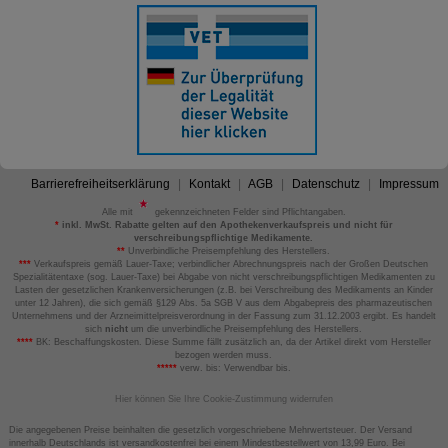
Barrierefreiheitserklärung
Kontakt
AGB
Datenschutz
Impressum
Alle mit
gekennzeichneten Felder sind Pflichtangaben.
*
inkl. MwSt. Rabatte gelten auf den Apothekenverkaufspreis und nicht für
verschreibungspflichtige Medikamente.
**
Unverbindliche Preisempfehlung des Herstellers.
***
Verkaufspreis gemäß Lauer-Taxe; verbindlicher Abrechnungspreis nach der Großen Deutschen
Spezialitätentaxe (sog. Lauer-Taxe) bei Abgabe von nicht verschreibungspflichtigen Medikamenten zu
Lasten der gesetzlichen Krankenversicherungen (z.B. bei Verschreibung des Medikaments an Kinder
unter 12 Jahren), die sich gemäß §129 Abs. 5a SGB V aus dem Abgabepreis des pharmazeutischen
Unternehmens und der Arzneimittelpreisverordnung in der Fassung zum 31.12.2003 ergibt. Es handelt
sich
nicht
um die unverbindliche Preisempfehlung des Herstellers.
****
BK: Beschaffungskosten. Diese Summe fällt zusätzlich an, da der Artikel direkt vom Hersteller
bezogen werden muss.
*****
verw. bis: Verwendbar bis.
Hier können Sie Ihre Cookie-Zustimmung widerrufen
Die angegebenen Preise beinhalten die gesetzlich vorgeschriebene Mehrwertsteuer. Der Versand
innerhalb Deutschlands ist versandkostenfrei bei einem Mindestbestellwert von 13,99 Euro. Bei