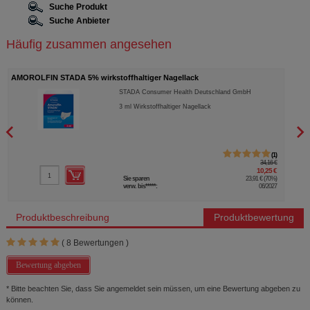
Suche Produkt
Suche Anbieter
Häufig zusammen angesehen
AMOROLFIN STADA 5% wirkstoffhaltiger Nagellack
NUVI
STADA Consumer Health Deutschland GmbH
3
ml
Wirkstoffhaltiger Nagellack
1
34,16 €
10,25 €
Sie sparen
23,91 €
(
70%
)
verw. bis*****:
06/2027
Produktbeschreibung
Produktbewertung
(
8
Bewertungen )
Bewertung abgeben
* Bitte beachten Sie, dass Sie angemeldet sein müssen, um eine Bewertung abgeben zu
können.