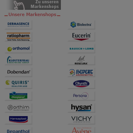
anzupassen. Komfort-Cookies ermöglichen es uns
auch auf Ihre Bedürfnisse zugeschrittene Inhalte
anzuzeigen und unser Partnerprogramm zu
betreiben.
Statistik & Tracking:
Hierüber lassen sich
Informationen über die Art und Weise der Nutzung
unserer Website sammeln, mit deren Hilfe wir unsere
Website weiter für Sie optimieren können, den Inhalt
auf unserer Website aber auch die Werbung auf
Drittseiten möglichst relevant für Sie zu gestalten.
Bitte beachten Sie, dass Daten hierfür teilweise an
Dritte wie z.B. Google oder soziale Medien
übertragen werden.