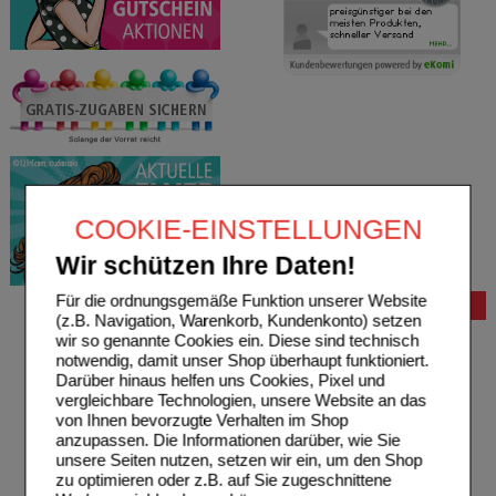
COOKIE-EINSTELLUNGEN
Wir schützen Ihre Daten!
Für die ordnungsgemäße Funktion unserer Website
Bestellung
(z.B. Navigation, Warenkorb, Kundenkonto) setzen
Hilfe zur Anmeldung
wir so genannte Cookies ein. Diese sind technisch
Hilfe zum Bestellvorgang
notwendig, damit unser Shop überhaupt funktioniert.
Zahlungsmöglichkeiten
Darüber hinaus helfen uns Cookies, Pixel und
Rezepte einlösen
vergleichbare Technologien, unsere Website an das
Freiumschläge anfordern
von Ihnen bevorzugte Verhalten im Shop
Freiumschläge downloaden
anzupassen. Die Informationen darüber, wie Sie
Auslandsbestellung
unsere Seiten nutzen, setzen wir ein, um den Shop
Reklamation
zu optimieren oder z.B. auf Sie zugeschnittene