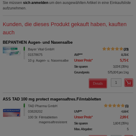
Sie müssen
sich anmelden
um den ausgewählten Artikel in eine Einkaufsliste
aufzunehmen.
Kunden, die dieses Produkt gekauft haben, kauften
auch
BEPANTHEN Augen- und Nasensalbe
Bayer Vital GmbH
23
01578675
AVP
***
8,78 €
Unser Preis
*
5,75 €
10
g
Augen- u. Nasensalbe
Sie sparen
3,03 €
(
35%
)
Grundpreis
575,00 €
pro 1 kg
Details
ASS TAD 100 mg protect magensaftres.Filmtabletten
TAD Pharma GmbH
1
03828202
UVP
**
4,59 €
Unser Preis
*
2,99 €
100
St
Filmtabletten
magensaftresistent
Sie sparen
1,60 €
(
35%
)
Max. Abgabe:
5