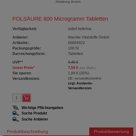
Abbildung ähnlich
FOLSÄURE 800 Microgramm Tabletten
Verfügbarkeit
:
sofort lieferbar
Anbieter:
Warnke Vitalstoffe GmbH
Artikelnr.:
06884922
Packungsgröße:
100
St
Darreichungsform:
Tabletten
UVP
**
9,45 €
Unser Preis
*
7,56 €
(inkl. MwSt.)
Sie sparen
1,89 €
(
20%
)
Versandkosten:
DE: versandkostenfrei
zzgl. Auslands-
Versandkosten
Wichtige Pflichtangaben
Suche Produkt
Suche Anbieter
Produktbeschreibung
Produktbewertung