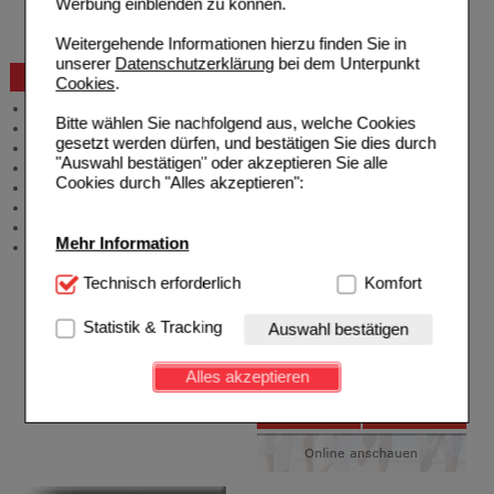
Widerrufsformular
Werbung einblenden zu können.
Problembehebung
Bestellschein
Weitergehende Informationen hierzu finden Sie in
unserer
Datenschutzerklärung
bei dem Unterpunkt
Beratung und Service
Cookies
.
Allgemeine Information
Bitte wählen Sie nachfolgend aus, welche Cookies
Produktberatung
gesetzt werden dürfen, und bestätigen Sie dies durch
Meldung Arzneimittelrisiken
"Auswahl bestätigen" oder akzeptieren Sie alle
Zuzahlungsfreie Arzneien
Cookies durch "Alles akzeptieren":
Angebote & Downloads
Newsletter
Neukundenprämie
Mehr Information
Stellenangebote
Technisch Notwendig:
Technisch erforderlich
Hierbei handelt es sich um
Komfort
Cookies, die für die Grundfunktionen unserer
Website notwendig sind (z.B. Navigation, Warenkorb,
Statistik & Tracking
Auswahl bestätigen
Kundenkonto), weshalb auf diese nicht verzichtet
werden kann.
Alles akzeptieren
Komfort:
Diese Cookies werden genutzt um das
Einkaufserlebnis noch ansprechender zu gestalten,
beispielsweise für die Wiedererkennung des
Besuchers oder unsere Seite an bevorzugte
Verhaltensweisen (z.B. Spracheinstellung)