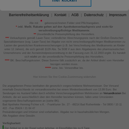
Barrierefreiheitserklärung
Kontakt
AGB
Datenschutz
Impressum
Alle mit
gekennzeichneten Felder sind Pflichtangaben.
*
inkl. MwSt. Rabatte gelten auf den Apothekenverkaufspreis und nicht für
verschreibungspflichtige Medikamente.
**
Unverbindliche Preisempfehlung des Herstellers.
***
Verkaufspreis gemäß Lauer-Taxe; verbindlicher Abrechnungspreis nach der Großen Deutschen
Spezialitätentaxe (sog. Lauer-Taxe) bei Abgabe von nicht verschreibungspflichtigen Medikamenten zu
Lasten der gesetzlichen Krankenversicherungen (z.B. bei Verschreibung des Medikaments an Kinder
unter 12 Jahren), die sich gemäß §129 Abs. 5a SGB V aus dem Abgabepreis des pharmazeutischen
Unternehmens und der Arzneimittelpreisverordnung in der Fassung zum 31.12.2003 ergibt. Es handelt
sich
nicht
um die unverbindliche Preisempfehlung des Herstellers.
****
BK: Beschaffungskosten. Diese Summe fällt zusätzlich an, da der Artikel direkt vom Hersteller
bezogen werden muss.
*****
verw. bis: Verwendbar bis.
Hier können Sie Ihre Cookie-Zustimmung widerrufen
Die angegebenen Preise beinhalten die gesetzlich vorgeschriebene Mehrwertsteuer. Der Versand
innerhalb Deutschlands ist versandkostenfrei bei einem Mindestbestellwert von 13,99 Euro. Bei
Sendungen ins Ausland fallen durch erhöhte Versicherungsgebühren Mehrkosten an
Versandkosten
Bei
Artikeln, die wir ausschließlich über den Hersteller beziehen können, fallen unter Umständen
sogenannte Beschaffungskosten an (siehe BK).
Bad Apotheke Henning Fichter e.K. - Frankfurter Str. 27 - 49214 Bad Rothenfelde - Tel 0800 / 10 11
422 - Fax 05424 / 21 64 47
Preisänderungen und Irrtümer sind vorbehalten. Abgabe nur in haushaltsüblichen Mengen.
Alle Angaben ohne Gewähr.
Verfügbarkeit:
Der Artikel ist in der Regel sofort lieferbar, in Einzelfällen bis zu 6 Tage.