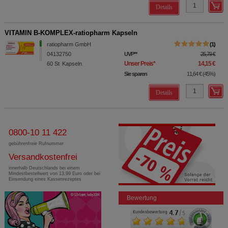
Details
VITAMIN B-KOMPLEX-ratiopharm Kapseln
ratiopharm GmbH
1
04132750
UVP
**
25,79 €
Unser Preis
*
14,15 €
60
St
Kapseln
Sie sparen
11,64 €
(
45%
)
Details
0800-10 11 422
gebührenfreie Rufnummer
Versandkostenfrei
innerhalb Deutschlands bei einem
Mindestbestellwert von 13,99 Euro oder bei
Einsendung eines Kassenrezeptes
Bewertung