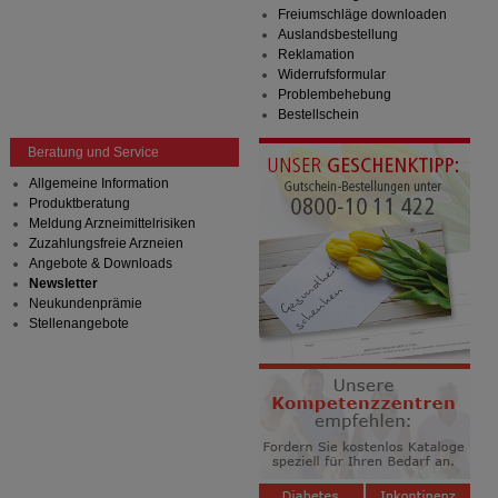
Besuchers oder unsere Seite an bevorzugte
Freiumschläge downloaden
Verhaltensweisen (z.B. Spracheinstellung)
Auslandsbestellung
anzupassen. Komfort-Cookies ermöglichen es uns
Reklamation
auch auf Ihre Bedürfnisse zugeschrittene Inhalte
Widerrufsformular
anzuzeigen und unser Partnerprogramm zu
Problembehebung
betreiben.
Bestellschein
Statistik & Tracking:
Hierüber lassen sich
Beratung und Service
Informationen über die Art und Weise der Nutzung
unserer Website sammeln, mit deren Hilfe wir unsere
Allgemeine Information
Website weiter für Sie optimieren können, den Inhalt
Produktberatung
auf unserer Website aber auch die Werbung auf
Meldung Arzneimittelrisiken
Drittseiten möglichst relevant für Sie zu gestalten.
Zuzahlungsfreie Arzneien
Bitte beachten Sie, dass Daten hierfür teilweise an
Angebote & Downloads
Dritte wie z.B. Google oder soziale Medien
Newsletter
übertragen werden.
Neukundenprämie
Stellenangebote