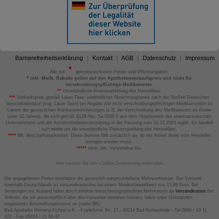
Barrierefreiheitserklärung
Kontakt
AGB
Datenschutz
Impressum
Alle mit
gekennzeichneten Felder sind Pflichtangaben.
*
inkl. MwSt. Rabatte gelten auf den Apothekenverkaufspreis und nicht für
verschreibungspflichtige Medikamente.
**
Unverbindliche Preisempfehlung des Herstellers.
***
Verkaufspreis gemäß Lauer-Taxe; verbindlicher Abrechnungspreis nach der Großen Deutschen
Spezialitätentaxe (sog. Lauer-Taxe) bei Abgabe von nicht verschreibungspflichtigen Medikamenten zu
Lasten der gesetzlichen Krankenversicherungen (z.B. bei Verschreibung des Medikaments an Kinder
unter 12 Jahren), die sich gemäß §129 Abs. 5a SGB V aus dem Abgabepreis des pharmazeutischen
Unternehmens und der Arzneimittelpreisverordnung in der Fassung zum 31.12.2003 ergibt. Es handelt
sich
nicht
um die unverbindliche Preisempfehlung des Herstellers.
****
BK: Beschaffungskosten. Diese Summe fällt zusätzlich an, da der Artikel direkt vom Hersteller
bezogen werden muss.
*****
verw. bis: Verwendbar bis.
Hier können Sie Ihre Cookie-Zustimmung widerrufen
Die angegebenen Preise beinhalten die gesetzlich vorgeschriebene Mehrwertsteuer. Der Versand
innerhalb Deutschlands ist versandkostenfrei bei einem Mindestbestellwert von 13,99 Euro. Bei
Sendungen ins Ausland fallen durch erhöhte Versicherungsgebühren Mehrkosten an
Versandkosten
Bei
Artikeln, die wir ausschließlich über den Hersteller beziehen können, fallen unter Umständen
sogenannte Beschaffungskosten an (siehe BK).
Bad Apotheke Henning Fichter e.K. - Frankfurter Str. 27 - 49214 Bad Rothenfelde - Tel 0800 / 10 11
422 - Fax 05424 / 21 64 47