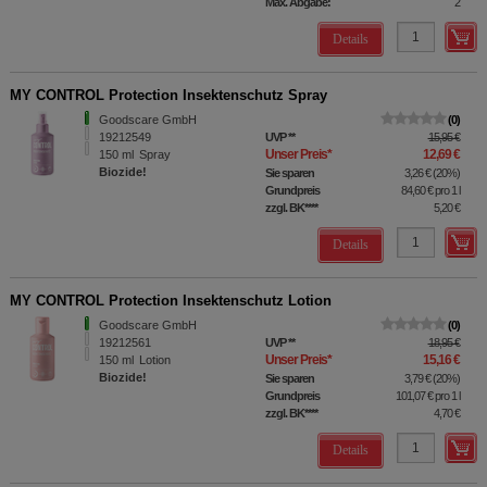
Max. Abgabe:
2
Details
MY CONTROL Protection Insektenschutz Spray
Goodscare GmbH
0
19212549
UVP
**
15,95 €
Unser Preis
*
12,69 €
150
ml
Spray
Biozide!
Sie sparen
3,26 €
(
20%
)
Grundpreis
84,60 €
pro 1 l
zzgl. BK
****
5,20 €
Details
MY CONTROL Protection Insektenschutz Lotion
Goodscare GmbH
0
19212561
UVP
**
18,95 €
Unser Preis
*
15,16 €
150
ml
Lotion
Biozide!
Sie sparen
3,79 €
(
20%
)
Grundpreis
101,07 €
pro 1 l
zzgl. BK
****
4,70 €
Details