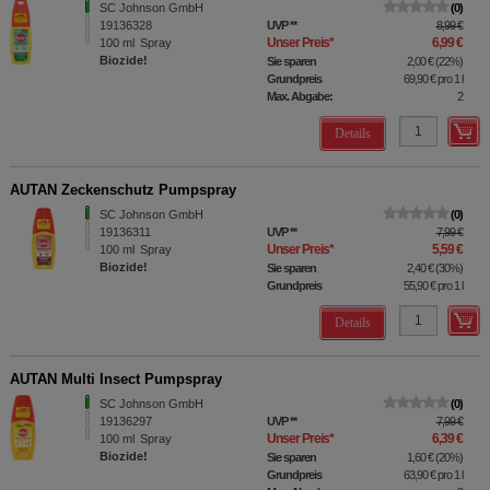
SC Johnson GmbH
0
19136328
UVP
**
8,99 €
Unser Preis
*
6,99 €
100
ml
Spray
Biozide!
Sie sparen
2,00 €
(
22%
)
Grundpreis
69,90 €
pro 1 l
Max. Abgabe:
2
Details
AUTAN Zeckenschutz Pumpspray
SC Johnson GmbH
0
19136311
UVP
**
7,99 €
Unser Preis
*
5,59 €
100
ml
Spray
Biozide!
Sie sparen
2,40 €
(
30%
)
Grundpreis
55,90 €
pro 1 l
Details
AUTAN Multi Insect Pumpspray
SC Johnson GmbH
0
19136297
UVP
**
7,99 €
Unser Preis
*
6,39 €
100
ml
Spray
Biozide!
Sie sparen
1,60 €
(
20%
)
Grundpreis
63,90 €
pro 1 l