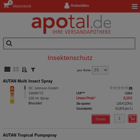
0
Anmelden
Warenkorb
Insektenschutz
pro Seite
AUTAN Multi Insect Spray
SC Johnson GmbH
0
19688772
UVP
**
7,99 €
Unser Preis
*
6,19 €
100
ml
Spray
Biozide!
Sie sparen
1,80 €
(
23%
)
Grundpreis
61,90 €
pro 1 l
Details
AUTAN Tropical Pumpspray