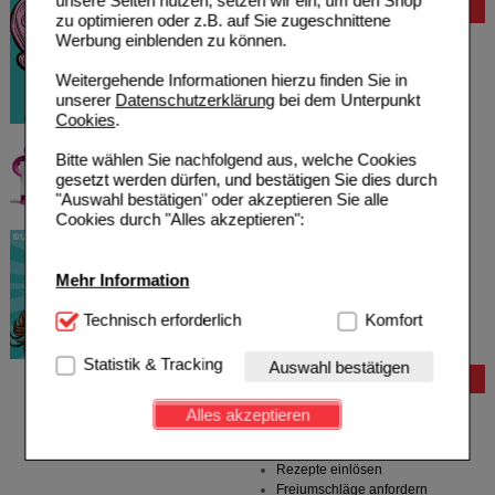
unsere Seiten nutzen, setzen wir ein, um den Shop
Bewertung
zu optimieren oder z.B. auf Sie zugeschnittene
Werbung einblenden zu können.
Weitergehende Informationen hierzu finden Sie in
unserer
Datenschutzerklärung
bei dem Unterpunkt
Cookies
.
Bitte wählen Sie nachfolgend aus, welche Cookies
gesetzt werden dürfen, und bestätigen Sie dies durch
"Auswahl bestätigen" oder akzeptieren Sie alle
Cookies durch "Alles akzeptieren":
Mehr Information
Technisch Notwendig:
Technisch erforderlich
Hierbei handelt es sich um
Komfort
Cookies, die für die Grundfunktionen unserer
Website notwendig sind (z.B. Navigation, Warenkorb,
Statistik & Tracking
Auswahl bestätigen
Kundenkonto), weshalb auf diese nicht verzichtet
Bestellung
werden kann.
Hilfe zur Anmeldung
Alles akzeptieren
Hilfe zum Bestellvorgang
Komfort:
Diese Cookies werden genutzt um das
Zahlungsmöglichkeiten
Einkaufserlebnis noch ansprechender zu gestalten,
Rezepte einlösen
beispielsweise für die Wiedererkennung des
Freiumschläge anfordern