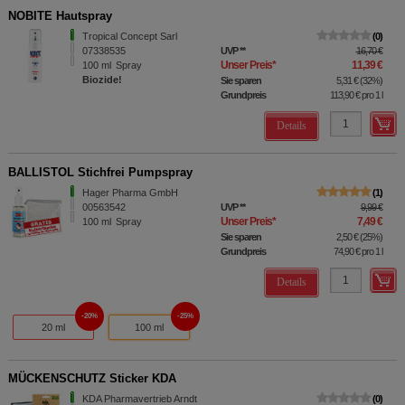
NOBITE Hautspray
Tropical Concept Sarl
0
07338535
UVP
**
16,70 €
Unser Preis
*
11,39 €
100
ml
Spray
Biozide!
Sie sparen
5,31 €
(
32%
)
Grundpreis
113,90 €
pro 1 l
Details
BALLISTOL Stichfrei Pumpspray
Hager Pharma GmbH
1
00563542
UVP
**
9,99 €
Unser Preis
*
7,49 €
100
ml
Spray
Sie sparen
2,50 €
(
25%
)
Grundpreis
74,90 €
pro 1 l
Details
20%
25%
20 ml
100 ml
MÜCKENSCHUTZ Sticker KDA
KDA Pharmavertrieb Arndt
0