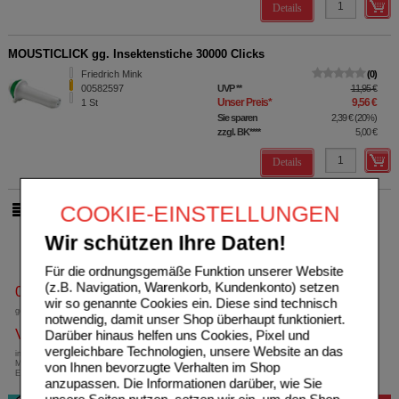
Details
MOUSTICLICK gg. Insektenstiche 30000 Clicks
Friedrich Mink
0
00582597
UVP
**
11,95 €
Unser Preis
*
9,56 €
1
St
Sie sparen
2,39 €
(
20%
)
zzgl. BK
****
5,00 €
Details
COOKIE-EINSTELLUNGEN
pro Seite
Wir schützen Ihre Daten!
Für die ordnungsgemäße Funktion unserer Website
(z.B. Navigation, Warenkorb, Kundenkonto) setzen
0800-10 11 422
wir so genannte Cookies ein. Diese sind technisch
gebührenfreie Rufnummer
notwendig, damit unser Shop überhaupt funktioniert.
Versandkostenfrei
Darüber hinaus helfen uns Cookies, Pixel und
vergleichbare Technologien, unsere Website an das
innerhalb Deutschlands bei einem
Mindestbestellwert von 13,99 Euro oder bei
von Ihnen bevorzugte Verhalten im Shop
Einsendung eines Kassenrezeptes
anzupassen. Die Informationen darüber, wie Sie