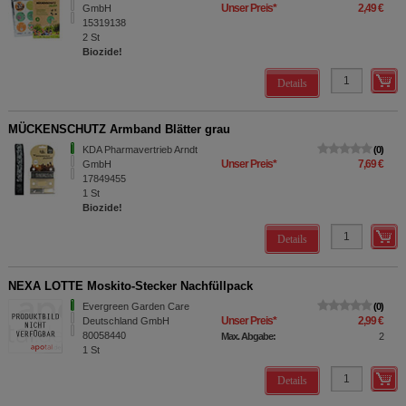
Unser Preis
*
2,49 €
GmbH
15319138
2
St
Biozide!
Details
MÜCKENSCHUTZ Armband Blätter grau
KDA Pharmavertrieb Arndt
0
Unser Preis
*
7,69 €
GmbH
17849455
1
St
Biozide!
Details
NEXA LOTTE Moskito-Stecker Nachfüllpack
Evergreen Garden Care
0
Unser Preis
*
2,99 €
Deutschland GmbH
80058440
Max. Abgabe:
2
1
St
Details