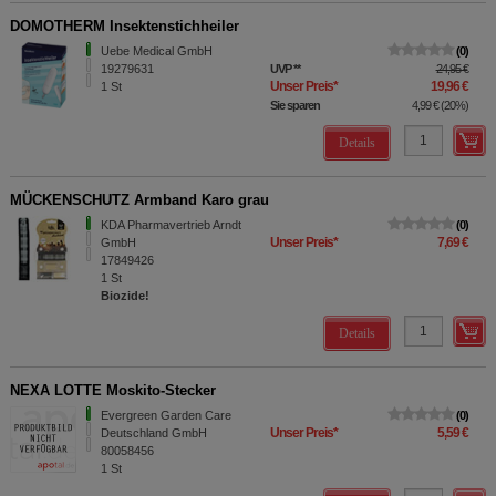
DOMOTHERM Insektenstichheiler
Uebe Medical GmbH
0
19279631
UVP
**
24,95 €
Unser Preis
*
19,96 €
1
St
Sie sparen
4,99 €
(
20%
)
Details
MÜCKENSCHUTZ Armband Karo grau
KDA Pharmavertrieb Arndt
0
Unser Preis
*
7,69 €
GmbH
17849426
1
St
Biozide!
Details
NEXA LOTTE Moskito-Stecker
Evergreen Garden Care
0
Unser Preis
*
5,59 €
Deutschland GmbH
80058456
1
St