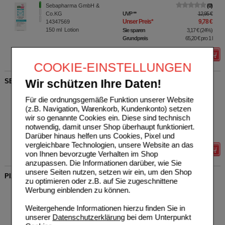
Sebapharma GmbH &
0
Co.KG
UVP
**
12,95 €
Unser Preis
*
9,78 €
14347569
150
ml
Lotion
Sie sparen
3,17 €
(
24%
)
Grundpreis
65,20 €
pro 1 l
Details
COOKIE-EINSTELLUNGEN
SEBAMED Sonnenschutz Spray LSF 30
Wir schützen Ihre Daten!
Sebapharma GmbH &
0
Für die ordnungsgemäße Funktion unserer Website
Co.KG
UVP
**
12,95 €
(z.B. Navigation, Warenkorb, Kundenkonto) setzen
Unser Preis
*
10,36 €
14347552
wir so genannte Cookies ein. Diese sind technisch
150
ml
Spray
Sie sparen
2,59 €
(
20%
)
Grundpreis
69,07 €
pro 1 l
notwendig, damit unser Shop überhaupt funktioniert.
Max. Abgabe:
1
Darüber hinaus helfen uns Cookies, Pixel und
vergleichbare Technologien, unsere Website an das
Details
von Ihnen bevorzugte Verhalten im Shop
anzupassen. Die Informationen darüber, wie Sie
unsere Seiten nutzen, setzen wir ein, um den Shop
PIZ BUIN Tan & Protect Sun Oil Spray LSF 15
zu optimieren oder z.B. auf Sie zugeschnittene
Kenvue Germany GmbH
0
Werbung einblenden zu können.
(CHC)
UVP
**
8,99 €
Unser Preis
*
7,19 €
17258955
Weitergehende Informationen hierzu finden Sie in
150
ml
Spray
Sie sparen
1,80 €
(
20%
)
unserer
Datenschutzerklärung
bei dem Unterpunkt
Grundpreis
47,93 €
pro 1 l