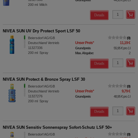
200
ml
Milch
Details
NIVEA SUN UV Dry Protect Sport LSF 50
Beiersdorf AG/GB
0
Unser Preis
*
11,19 €
Deutschland Vertrieb
11327336
Grundpreis
55,95 €
pro 1 l
200
ml
Spray
Max. Abgabe:
2
Details
NIVEA SUN Protect & Bronze Spray LSF 30
Beiersdorf AG/GB
0
Unser Preis
*
9,79 €
Deutschland Vertrieb
11327276
Grundpreis
48,95 €
pro 1 l
200
ml
Spray
Details
NIVEA SUN Sensitiv Sonnenspray Sofort-Schutz LSF 50+
Beiersdorf AG/GB
0