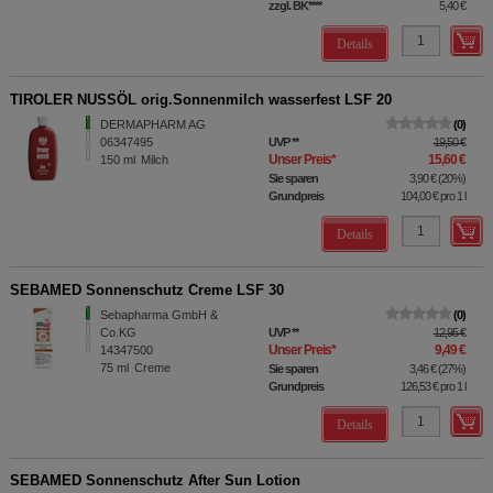
zzgl. BK
****
5,40 €
Details
TIROLER NUSSÖL orig.Sonnenmilch wasserfest LSF 20
DERMAPHARM AG
0
06347495
UVP
**
19,50 €
Unser Preis
*
15,60 €
150
ml
Milch
Sie sparen
3,90 €
(
20%
)
Grundpreis
104,00 €
pro 1 l
Details
SEBAMED Sonnenschutz Creme LSF 30
Sebapharma GmbH &
0
Co.KG
UVP
**
12,95 €
Unser Preis
*
9,49 €
14347500
75
ml
Creme
Sie sparen
3,46 €
(
27%
)
Grundpreis
126,53 €
pro 1 l
Details
SEBAMED Sonnenschutz After Sun Lotion