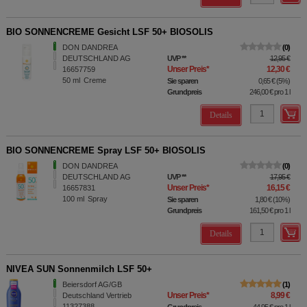
BIO SONNENCREME Gesicht LSF 50+ BIOSOLIS
DON DANDREA
0
DEUTSCHLAND AG
UVP
**
12,95 €
Unser Preis
*
12,30 €
16657759
50
ml
Creme
Sie sparen
0,65 €
(
5%
)
Grundpreis
246,00 €
pro 1 l
Details
BIO SONNENCREME Spray LSF 50+ BIOSOLIS
DON DANDREA
0
DEUTSCHLAND AG
UVP
**
17,95 €
Unser Preis
*
16,15 €
16657831
100
ml
Spray
Sie sparen
1,80 €
(
10%
)
Grundpreis
161,50 €
pro 1 l
Details
NIVEA SUN Sonnenmilch LSF 50+
Beiersdorf AG/GB
1
Unser Preis
*
8,99 €
Deutschland Vertrieb
11327388
Grundpreis
44,95 €
pro 1 l