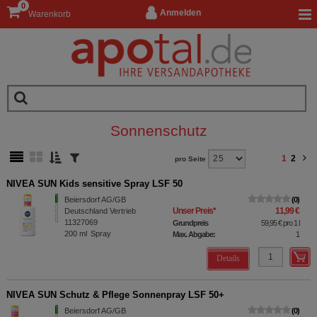
0
Anmelden
Warenkorb
Sonnenschutz
1
2
pro Seite
NIVEA SUN Kids sensitive Spray LSF 50
Beiersdorf AG/GB
0
Unser Preis
*
11,99 €
Deutschland Vertrieb
11327069
Grundpreis
59,95 €
pro 1 l
200
ml
Spray
Max. Abgabe:
1
Details
NIVEA SUN Schutz & Pflege Sonnenpray LSF 50+
Beiersdorf AG/GB
0