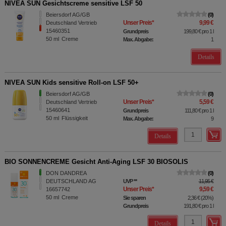
NIVEA SUN Gesichtscreme sensitive LSF 50
Beiersdorf AG/GB
0
Unser Preis
*
9,99 €
Deutschland Vertrieb
15460351
Grundpreis
199,80 €
pro 1 l
50
ml
Creme
Max. Abgabe:
1
Details
NIVEA SUN Kids sensitive Roll-on LSF 50+
Beiersdorf AG/GB
0
Unser Preis
*
5,59 €
Deutschland Vertrieb
15460641
Grundpreis
111,80 €
pro 1 l
50
ml
Flüssigkeit
Max. Abgabe:
9
Details
BIO SONNENCREME Gesicht Anti-Aging LSF 30 BIOSOLIS
DON DANDREA
0
DEUTSCHLAND AG
UVP
**
11,95 €
Unser Preis
*
9,59 €
16657742
50
ml
Creme
Sie sparen
2,36 €
(
20%
)
Grundpreis
191,80 €
pro 1 l
Details