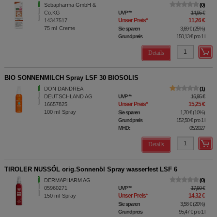
Sebapharma GmbH &
0
Co.KG
UVP
**
14,95 €
Unser Preis
*
11,26 €
14347517
75
ml
Creme
Sie sparen
3,69 €
(
25%
)
Grundpreis
150,13 €
pro 1 l
Details
BIO SONNENMILCH Spray LSF 30 BIOSOLIS
DON DANDREA
1
DEUTSCHLAND AG
UVP
**
16,95 €
Unser Preis
*
15,25 €
16657825
100
ml
Spray
Sie sparen
1,70 €
(
10%
)
Grundpreis
152,50 €
pro 1 l
MHD:
05/2027
Details
TIROLER NUSSÖL orig.Sonnenöl Spray wasserfest LSF 6
DERMAPHARM AG
0
05960271
UVP
**
17,90 €
Unser Preis
*
14,32 €
150
ml
Spray
Sie sparen
3,58 €
(
20%
)
Grundpreis
95,47 €
pro 1 l