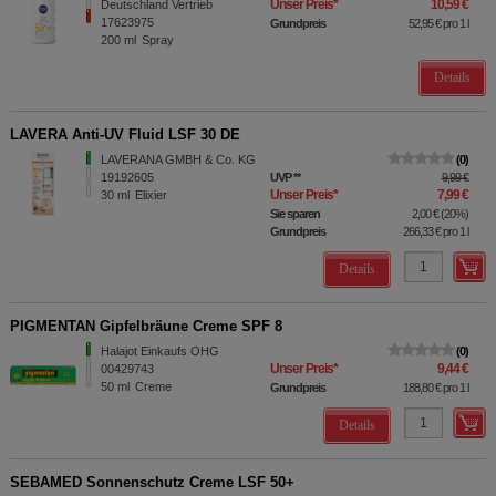
Unser Preis
*
10,59 €
Deutschland Vertrieb
17623975
Grundpreis
52,95 €
pro 1 l
200
ml
Spray
Details
LAVERA Anti-UV Fluid LSF 30 DE
LAVERANA GMBH & Co. KG
0
19192605
UVP
**
9,99 €
Unser Preis
*
7,99 €
30
ml
Elixier
Sie sparen
2,00 €
(
20%
)
Grundpreis
266,33 €
pro 1 l
Details
PIGMENTAN Gipfelbräune Creme SPF 8
Halajot Einkaufs OHG
0
Unser Preis
*
9,44 €
00429743
50
ml
Creme
Grundpreis
188,80 €
pro 1 l
Details
SEBAMED Sonnenschutz Creme LSF 50+