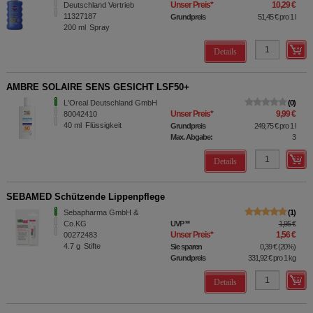
Unser Preis
*
10,29 €
Deutschland Vertrieb
11327187
Grundpreis
51,45 €
pro 1 l
200
ml
Spray
Details
AMBRE SOLAIRE SENS GESICHT LSF50+
L'Oreal Deutschland GmbH
0
Unser Preis
*
9,99 €
80042410
40
ml
Flüssigkeit
Grundpreis
249,75 €
pro 1 l
Max. Abgabe:
3
Details
SEBAMED Schützende Lippenpflege
Sebapharma GmbH &
1
Co.KG
UVP
**
1,95 €
Unser Preis
*
1,56 €
00272483
4.7
g
Stifte
Sie sparen
0,39 €
(
20%
)
Grundpreis
331,92 €
pro 1 kg
Details