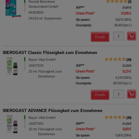
Reckitt Benckiser
2
Deutschland GmbH
AVP
***
24,97 €
04363834
Unser Preis
*
15,95 €
24X10
ml
Suspension
Sie sparen
9,02 €
(
36%
)
Grundpreis
66,46 €
pro 1 l
Details
IBEROGAST Classic Flüssigkeit zum Einnehmen
Bayer Vital GmbH
24
16507534
AVP
***
14,29 €
Unser Preis
*
8,15 €
20
ml
Flüssigkeit zum
Einnehmen
Sie sparen
6,14 €
(
43%
)
Grundpreis
407,50 €
pro 1 l
Details
IBEROGAST ADVANCE Flüssigkeit zum Einnehmen
Bayer Vital GmbH
20
16507563
AVP
***
14,29 €
Unser Preis
*
8,69 €
20
ml
Flüssigkeit zum
Einnehmen
Sie sparen
5,60 €
(
39%
)