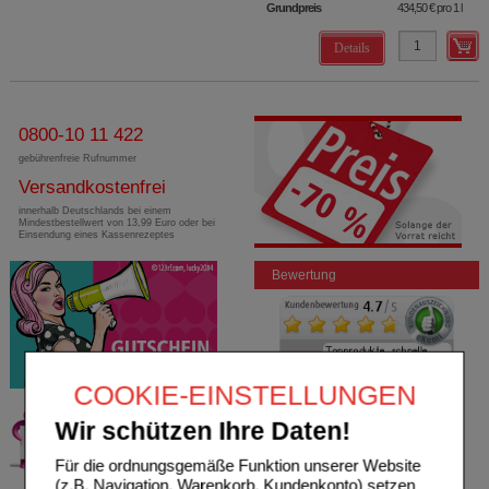
Grundpreis
434,50 €
pro 1 l
Details
0800-10 11 422
gebührenfreie Rufnummer
Versandkostenfrei
innerhalb Deutschlands bei einem
Mindestbestellwert von 13,99 Euro oder bei
Einsendung eines Kassenrezeptes
Bewertung
COOKIE-EINSTELLUNGEN
Wir schützen Ihre Daten!
Für die ordnungsgemäße Funktion unserer Website
(z.B. Navigation, Warenkorb, Kundenkonto) setzen