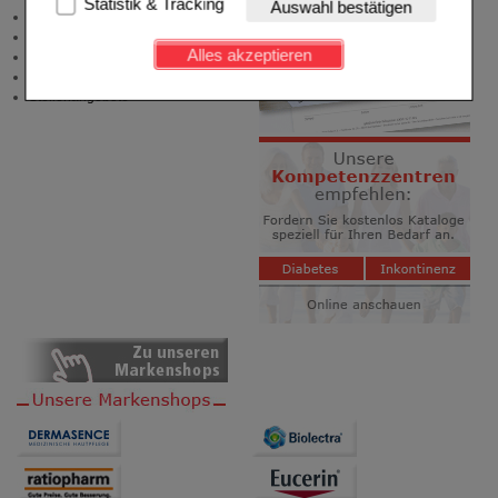
Statistik & Tracking
Auswahl bestätigen
Zuzahlungsfreie Arzneien
Kundenkonto), weshalb auf diese nicht verzichtet
Angebote & Downloads
werden kann.
Alles akzeptieren
Newsletter
Neukundenprämie
Komfort:
Diese Cookies werden genutzt um das
Stellenangebote
Einkaufserlebnis noch ansprechender zu gestalten,
beispielsweise für die Wiedererkennung des
Besuchers oder unsere Seite an bevorzugte
Verhaltensweisen (z.B. Spracheinstellung)
anzupassen. Komfort-Cookies ermöglichen es uns
auch auf Ihre Bedürfnisse zugeschrittene Inhalte
anzuzeigen und unser Partnerprogramm zu
betreiben.
Statistik & Tracking:
Hierüber lassen sich
Informationen über die Art und Weise der Nutzung
unserer Website sammeln, mit deren Hilfe wir unsere
Website weiter für Sie optimieren können, den Inhalt
auf unserer Website aber auch die Werbung auf
Drittseiten möglichst relevant für Sie zu gestalten.
Bitte beachten Sie, dass Daten hierfür teilweise an
Dritte wie z.B. Google oder soziale Medien
übertragen werden.