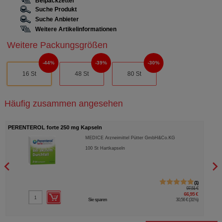
Beipackzettel
Suche Produkt
Suche Anbieter
Weitere Artikelinformationen
Weitere Packungsgrößen
44%
39%
30%
16 St
48 St
80 St
Häufig zusammen angesehen
PERENTEROL forte 250 mg Kapseln
TALC
MEDICE Arzneimittel Pütter GmbH&Co.KG
100
St
Hartkapseln
1
97,51 €
66,95 €
Sie sparen
30,56 €
(
31%
)