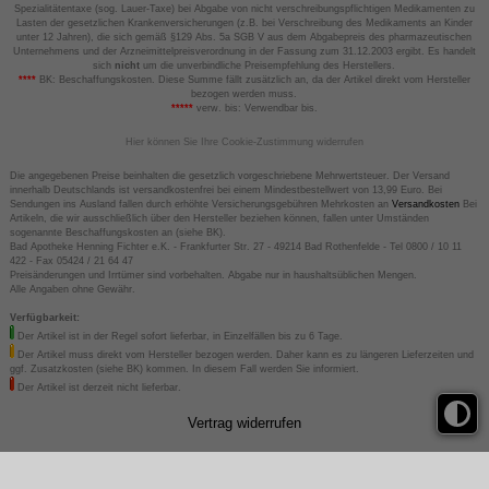
Spezialitätentaxe (sog. Lauer-Taxe) bei Abgabe von nicht verschreibungspflichtigen Medikamenten zu
Lasten der gesetzlichen Krankenversicherungen (z.B. bei Verschreibung des Medikaments an Kinder
unter 12 Jahren), die sich gemäß §129 Abs. 5a SGB V aus dem Abgabepreis des pharmazeutischen
Unternehmens und der Arzneimittelpreisverordnung in der Fassung zum 31.12.2003 ergibt. Es handelt
sich
nicht
um die unverbindliche Preisempfehlung des Herstellers.
****
BK: Beschaffungskosten. Diese Summe fällt zusätzlich an, da der Artikel direkt vom Hersteller
bezogen werden muss.
*****
verw. bis: Verwendbar bis.
Hier können Sie Ihre Cookie-Zustimmung widerrufen
Die angegebenen Preise beinhalten die gesetzlich vorgeschriebene Mehrwertsteuer. Der Versand
innerhalb Deutschlands ist versandkostenfrei bei einem Mindestbestellwert von 13,99 Euro. Bei
Sendungen ins Ausland fallen durch erhöhte Versicherungsgebühren Mehrkosten an
Versandkosten
Bei
Artikeln, die wir ausschließlich über den Hersteller beziehen können, fallen unter Umständen
sogenannte Beschaffungskosten an (siehe BK).
Bad Apotheke Henning Fichter e.K. - Frankfurter Str. 27 - 49214 Bad Rothenfelde - Tel 0800 / 10 11
422 - Fax 05424 / 21 64 47
Preisänderungen und Irrtümer sind vorbehalten. Abgabe nur in haushaltsüblichen Mengen.
Alle Angaben ohne Gewähr.
Verfügbarkeit:
Der Artikel ist in der Regel sofort lieferbar, in Einzelfällen bis zu 6 Tage.
Der Artikel muss direkt vom Hersteller bezogen werden. Daher kann es zu längeren Lieferzeiten und
ggf. Zusatzkosten (siehe BK) kommen. In diesem Fall werden Sie informiert.
Der Artikel ist derzeit nicht lieferbar.
Vertrag widerrufen