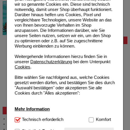
wir so genannte Cookies ein. Diese sind technisch
notwendig, damit unser Shop überhaupt funktioniert.
Darüber hinaus helfen uns Cookies, Pixel und
vergleichbare Technologien, unsere Website an das
von Ihnen bevorzugte Verhalten im Shop
anzupassen. Die Informationen darüber, wie Sie
unsere Seiten nutzen, setzen wir ein, um den Shop
Bestellung
zu optimieren oder z.B. auf Sie zugeschnittene
Werbung einblenden zu können.
Hilfe zur Anmeldung
Hilfe zum Bestellvorgang
Weitergehende Informationen hierzu finden Sie in
Zahlungsmöglichkeiten
unserer
Datenschutzerklärung
bei dem Unterpunkt
Rezepte einlösen
Cookies
.
Freiumschläge anfordern
Freiumschläge downloaden
Bitte wählen Sie nachfolgend aus, welche Cookies
Auslandsbestellung
gesetzt werden dürfen, und bestätigen Sie dies durch
Reklamation
"Auswahl bestätigen" oder akzeptieren Sie alle
Widerrufsformular
Cookies durch "Alles akzeptieren":
Problembehebung
Bestellschein
Mehr Information
Beratung und Service
Allgemeine Information
Technisch Notwendig:
Technisch erforderlich
Hierbei handelt es sich um
Komfort
Produktberatung
Cookies, die für die Grundfunktionen unserer
Meldung Arzneimittelrisiken
Website notwendig sind (z.B. Navigation, Warenkorb,