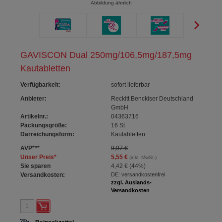
Abbildung ähnlich
GAVISCON Dual 250mg/106,5mg/187,5mg
Kautabletten
Verfügbarkeit
:
sofort lieferbar
Anbieter:
Reckitt Benckiser Deutschland
GmbH
Artikelnr.:
04363716
Packungsgröße:
16
St
Darreichungsform:
Kautabletten
AVP
***
9,97 €
Unser Preis
*
5,55 €
(inkl. MwSt.)
Sie sparen
4,42 €
(
44%
)
Versandkosten:
DE: versandkostenfrei
zzgl. Auslands-
Versandkosten