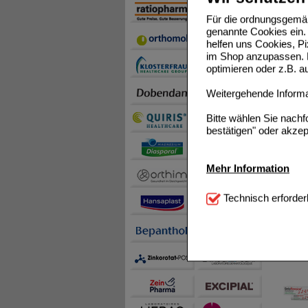
von
Bir
Für die ordnungsgemäß
Mir wur
genannte Cookies ein. 
beruhig
helfen uns Cookies, P
meinem 
im Shop anzupassen. D
optimieren oder z.B. 
1 von 1 
Weitergehende Informat
Bitte wählen Sie nach
bestätigen" oder akzep
Mehr Information
Einka
Technisch Notwendi
Sie mü
Technisch erforder
notwendig sind (z.B. N
Komfort:
Diese Cookie
Kunde
beispielsweise für di
Spracheinstellung) an
GELORE
Inhalte anzuzeigen un
Statistik & Tracking:
H
sammeln, mit deren Hil