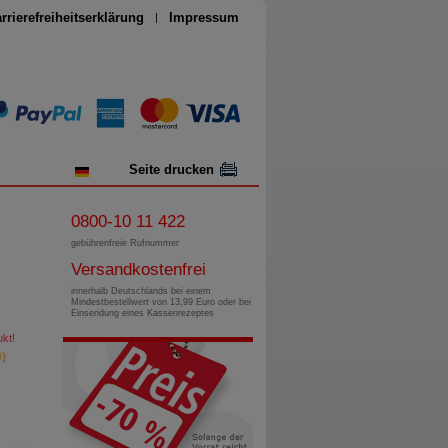
rrierefreiheitserklärung
Impressum
Seite drucken
0800-10 11 422
gebührenfreie Rufnummer
Versandkostenfrei
innerhalb Deutschlands bei einem
Mindestbestellwert von 13,99 Euro oder bei
Einsendung eines Kassenrezeptes
kt!
)