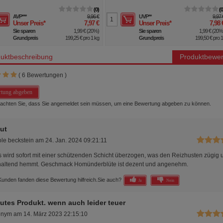
0
AVP
***
9,96 €
UVP
**
9,97 
Unser Preis
*
7,97 €
Unser Preis
*
7,98 
Sie sparen
1,99 €
(
20%
)
Sie sparen
1,99 €
(
20
Grundpreis
199,25 €
pro 1 kg
Grundpreis
199,50 €
pro 1 
uktbeschreibung
Produktbewer
(
6
Bewertungen )
tung abgeben
beachten Sie, dass Sie angemeldet sein müssen, um eine Bewertung abgeben zu können.
ut
ole beckstein
am
24. Jan. 2024 09:21:11
s wird sofort mit einer schützenden Schicht überzogen, was den Reizhusten zügig 
altend hemmt. Geschmack Homünderblüte ist dezent und angenehm.
Kunden fanden diese Bewertung hilfreich.
Sie auch?
Ja
Nein
utes Produkt. wenn auch leider teuer
onym
am
14. März 2023 22:15:10