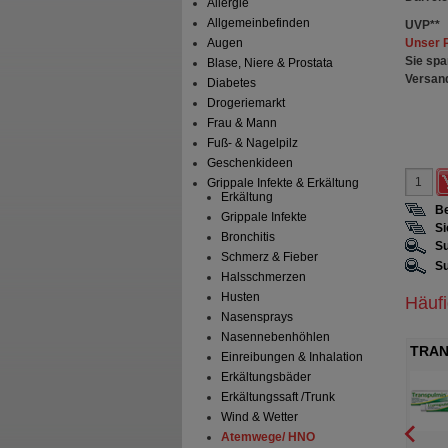
Allergie
Allgemeinbefinden
UVP
**
Unser 
Augen
Sie spa
Blase, Niere & Prostata
Versan
Diabetes
Drogeriemarkt
Frau & Mann
Fuß- & Nagelpilz
Geschenkideen
Grippale Infekte & Erkältung
Erkältung
Be
Grippale Infekte
Si
Bronchitis
Su
Schmerz & Fieber
Su
Halsschmerzen
Husten
Häuf
Nasensprays
Nasennebenhöhlen
 Erkältungsbalsam
TRANSPULMIN Erkältungsbalsam
TRAN
Einreibungen & Inhalation
für Kinder
er Consumer Health
Cooper Consumer Health
Erkältungsbäder
schland GmbH
Deutschland GmbH
Erkältungssaft /Trunk
Creme
40
g
Creme
Wind & Wetter
Atemwege/ HNO