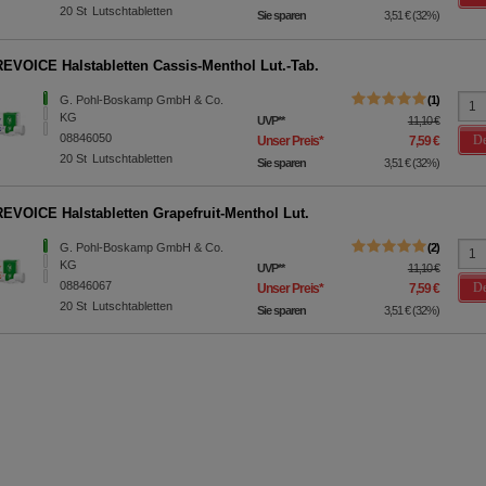
20
St
Lutschtabletten
ittseiten möglichst relevant für Sie zu gestalten. Bitte beachten Sie
Sie sparen
3,51 €
(
32%
)
e z.B. Google oder soziale Medien übertragen werden.
VOICE Halstabletten Cassis-Menthol Lut.-Tab.
G. Pohl-Boskamp GmbH & Co.
1
KG
UVP
**
11,10 €
08846050
De
Unser Preis
*
7,59 €
20
St
Lutschtabletten
Sie sparen
3,51 €
(
32%
)
VOICE Halstabletten Grapefruit-Menthol Lut.
G. Pohl-Boskamp GmbH & Co.
2
KG
UVP
**
11,10 €
08846067
De
Unser Preis
*
7,59 €
20
St
Lutschtabletten
Sie sparen
3,51 €
(
32%
)