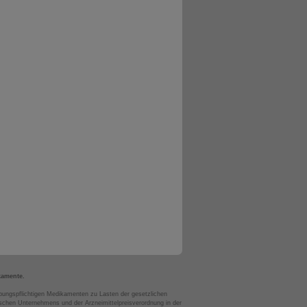
kamente.
bungspflichtigen Medikamenten zu Lasten der gesetzlichen
chen Unternehmens und der Arzneimittelpreisverordnung in der