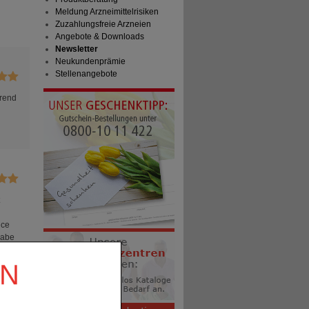
Meldung Arzneimittelrisiken
Zuzahlungsfreie Arzneien
Angebote & Downloads
Newsletter
Neukundenprämie
Stellenangebote
hrend
ice
Habe
EN