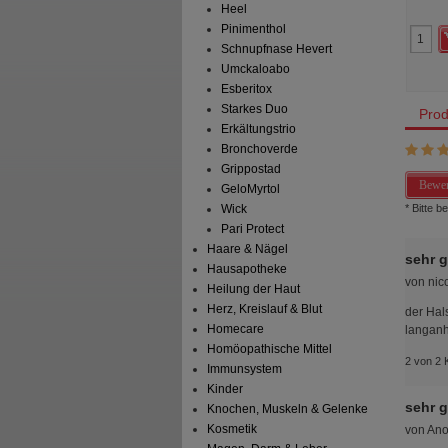
Heel
0
0
Pinimenthol
17,98 €
AVP
***
9,96 €
 Preis
*
14,38 €
Unser Preis
*
6,99 €
Schnupfnase Hevert
aren
3,60 €
(
20%
)
Sie sparen
2,97 €
(
30%
)
Umckaloabo
preis
143,80 €
pro 1 kg
Grundpreis
174,75 €
pro 1 kg
Esberitox
Starkes Duo
Prod
Erkältungstrio
Bronchoverde
Grippostad
Bewer
GeloMyrtol
* Bitte 
Wick
Pari Protect
Haare & Nägel
sehr g
Hausapotheke
von
nic
Heilung der Haut
Herz, Kreislauf & Blut
der Hal
Homecare
langanh
Homöopathische Mittel
2 von 2 
Immunsystem
Kinder
sehr g
Knochen, Muskeln & Gelenke
Kosmetik
von
An