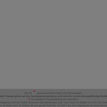
Alle mit
gekennzeichneten Felder sind Pflichtangaben.
MwSt. Rabatte gelten auf den Apothekenverkaufspreis und nicht für verschreibungspflichtige Medi
**
Unverbindliche Preisempfehlung des Herstellers.
nungspreis nach der Großen Deutschen Spezialitätentaxe (sog. Lauer-Taxe) bei Abgabe von nicht verschrei
ts an Kinder unter 12 Jahren), die sich gemäß §129 Abs. 5a SGB V aus dem Abgabepreis des pharmazeutis