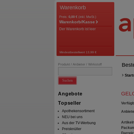
Warenkorb
Preis:
0,00 €
(inkl. MwSt.)
Warenkorb/Kasse
Der Warenkorb ist leer
Mindestbestellwert 13,99 €
Best
Produkt / Anbieter / Wirkstoff
Start
Suchen
GELO
Angebote
Topseller
Verfügb
Apothekensortiment
Anbiete
NEU bei uns
Artikeln
Aus der TV-Werbung
Packun
Preisknüller
Darrei