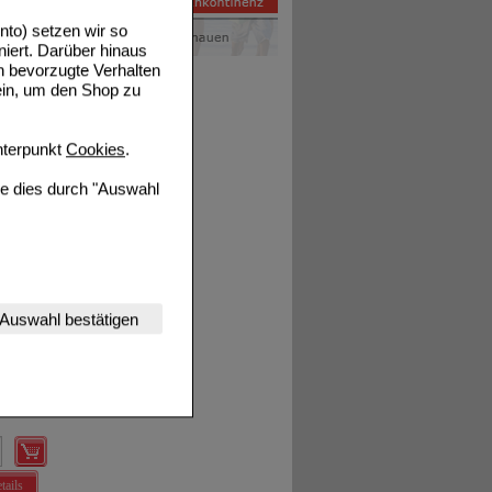
to) setzen wir so
t und
niert. Darüber hinaus
n
n bevorzugte Verhalten
ein, um den Shop zu
terpunkt
Cookies
.
ie dies durch "Auswahl
nserer Website
en.
Auswahl bestätigen
tet werden kann.
estalten,
rhaltensweisen (z.B.
nisse zugeschrittene
ng unserer Website
uf unserer Website aber
tails