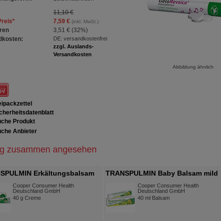
11,10 €
Preis
*
7,59 €
(inkl. MwSt.)
ren
3,51 €
(
32%
)
dkosten:
DE: versandkostenfrei
zzgl. Auslands-
Versandkosten
Abbildung ähnlich
ipackzettel
cherheitsdatenblatt
che Produkt
che Anbieter
ig zusammen angesehen
SPULMIN Erkältungsbalsam
TRANSPULMIN Baby Balsam mild
Cooper Consumer Health
Cooper Consumer Health
Deutschland GmbH
Deutschland GmbH
40
g
Creme
40
ml
Balsam