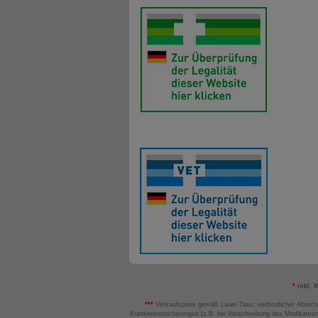
*
inkl. 
***
Verkaufspreis gemäß Lauer-Taxe; verbindlicher Abrech
Krankenversicherungen (z.B. bei Verschreibung des Medikamen