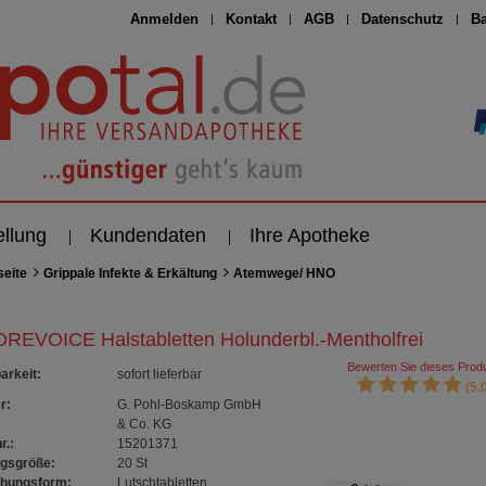
Anmelden
Kontakt
AGB
Datenschutz
Ba
ellung
Kundendaten
Ihre Apotheke
seite
Grippale Infekte & Erkältung
Atemwege/ HNO
REVOICE Halstabletten Holunderbl.-Mentholfrei
Bewerten Sie dieses Produ
arkeit
:
sofort lieferbar
(5.0
r:
G. Pohl-Boskamp GmbH
& Co. KG
r.:
15201371
gsgröße:
20
St
chungsform:
Lutschtabletten