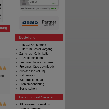
0
€
€
%
)
l
tung
Bestellung
Hilfe zur Anmeldung
Hilfe zum Bestellvorgang
Zahlungsmöglichkeiten
Rezepte einlösen
Freiumschläge anfordern
Freiumschläge downloaden
Auslandsbestellung
Reklamation
und
Widerrufsformular
Problembehebung
Bestellschein
Beratung und Service
Allgemeine Information
Produktberatung