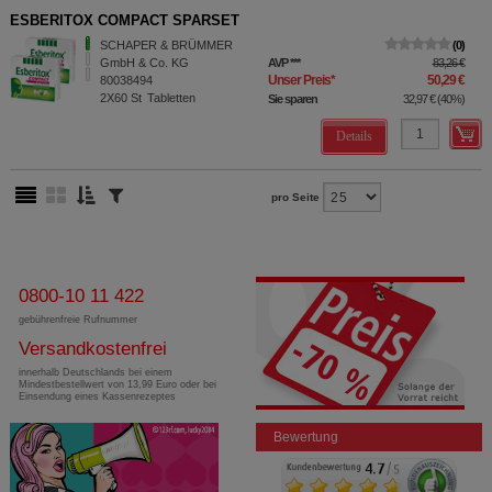
ESBERITOX COMPACT SPARSET
SCHAPER & BRÜMMER
0
GmbH & Co. KG
AVP
***
83,26 €
Unser Preis
*
50,29 €
80038494
2X60
St
Tabletten
Sie sparen
32,97 €
(
40%
)
Details
pro Seite
0800-10 11 422
gebührenfreie Rufnummer
Versandkostenfrei
innerhalb Deutschlands bei einem
Mindestbestellwert von 13,99 Euro oder bei
Einsendung eines Kassenrezeptes
Bewertung