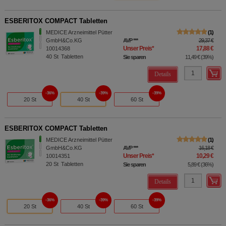
ESBERITOX COMPACT Tabletten
MEDICE Arzneimittel Pütter
1
GmbH&Co.KG
AVP
***
29,37 €
Unser Preis
*
17,88 €
10014368
40
St
Tabletten
Sie sparen
11,49 €
(
39%
)
Details
36%
39%
39%
20 St
40 St
60 St
ESBERITOX COMPACT Tabletten
MEDICE Arzneimittel Pütter
1
GmbH&Co.KG
AVP
***
16,18 €
Unser Preis
*
10,29 €
10014351
20
St
Tabletten
Sie sparen
5,89 €
(
36%
)
Details
36%
39%
39%
20 St
40 St
60 St