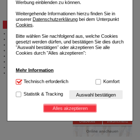
Werbung einblenden zu können.
Widerrufsformular
Problembehebung
Weitergehende Informationen hierzu finden Sie in
Bestellschein
unserer
Datenschutzerklärung
bei dem Unterpunkt
Cookies
.
Beratung und Service
Allgemeine Information
Bitte wählen Sie nachfolgend aus, welche Cookies
Produktberatung
gesetzt werden dürfen, und bestätigen Sie dies durch
Meldung Arzneimittelrisiken
"Auswahl bestätigen" oder akzeptieren Sie alle
Zuzahlungsfreie Arzneien
Cookies durch "Alles akzeptieren":
Angebote & Downloads
Newsletter
Neukundenprämie
Mehr Information
Stellenangebote
Technisch Notwendig:
Technisch erforderlich
Hierbei handelt es sich um
Komfort
Cookies, die für die Grundfunktionen unserer
Website notwendig sind (z.B. Navigation, Warenkorb,
Statistik & Tracking
Auswahl bestätigen
Kundenkonto), weshalb auf diese nicht verzichtet
werden kann.
Alles akzeptieren
Komfort:
Diese Cookies werden genutzt um das
Einkaufserlebnis noch ansprechender zu gestalten,
beispielsweise für die Wiedererkennung des
Besuchers oder unsere Seite an bevorzugte
Verhaltensweisen (z.B. Spracheinstellung)