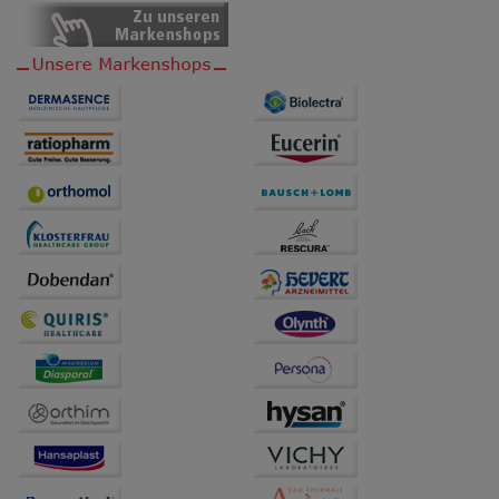
anzupassen. Komfort-Cookies ermöglichen es uns
auch auf Ihre Bedürfnisse zugeschrittene Inhalte
anzuzeigen und unser Partnerprogramm zu
betreiben.
Statistik & Tracking:
Hierüber lassen sich
Informationen über die Art und Weise der Nutzung
unserer Website sammeln, mit deren Hilfe wir unsere
Website weiter für Sie optimieren können, den Inhalt
auf unserer Website aber auch die Werbung auf
Drittseiten möglichst relevant für Sie zu gestalten.
Bitte beachten Sie, dass Daten hierfür teilweise an
Dritte wie z.B. Google oder soziale Medien
übertragen werden.