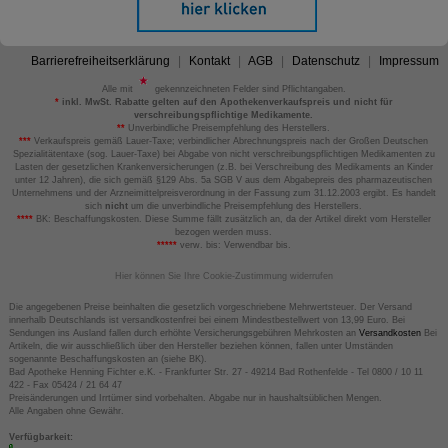
Barrierefreiheitserklärung
Kontakt
AGB
Datenschutz
Impressum
Alle mit
gekennzeichneten Felder sind Pflichtangaben.
*
inkl. MwSt. Rabatte gelten auf den Apothekenverkaufspreis und nicht für
verschreibungspflichtige Medikamente.
**
Unverbindliche Preisempfehlung des Herstellers.
***
Verkaufspreis gemäß Lauer-Taxe; verbindlicher Abrechnungspreis nach der Großen Deutschen
Spezialitätentaxe (sog. Lauer-Taxe) bei Abgabe von nicht verschreibungspflichtigen Medikamenten zu
Lasten der gesetzlichen Krankenversicherungen (z.B. bei Verschreibung des Medikaments an Kinder
unter 12 Jahren), die sich gemäß §129 Abs. 5a SGB V aus dem Abgabepreis des pharmazeutischen
Unternehmens und der Arzneimittelpreisverordnung in der Fassung zum 31.12.2003 ergibt. Es handelt
sich
nicht
um die unverbindliche Preisempfehlung des Herstellers.
****
BK: Beschaffungskosten. Diese Summe fällt zusätzlich an, da der Artikel direkt vom Hersteller
bezogen werden muss.
*****
verw. bis: Verwendbar bis.
Hier können Sie Ihre Cookie-Zustimmung widerrufen
Die angegebenen Preise beinhalten die gesetzlich vorgeschriebene Mehrwertsteuer. Der Versand
innerhalb Deutschlands ist versandkostenfrei bei einem Mindestbestellwert von 13,99 Euro. Bei
Sendungen ins Ausland fallen durch erhöhte Versicherungsgebühren Mehrkosten an
Versandkosten
Bei
Artikeln, die wir ausschließlich über den Hersteller beziehen können, fallen unter Umständen
sogenannte Beschaffungskosten an (siehe BK).
Bad Apotheke Henning Fichter e.K. - Frankfurter Str. 27 - 49214 Bad Rothenfelde - Tel 0800 / 10 11
422 - Fax 05424 / 21 64 47
Preisänderungen und Irrtümer sind vorbehalten. Abgabe nur in haushaltsüblichen Mengen.
Alle Angaben ohne Gewähr.
Verfügbarkeit: