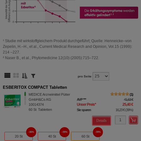
¹ Studie mit wirkstoffgleichem Produkt durchgeführt; Quelle: Henneicke–von
Zepelin, H.–H., et al., Current Medical Research and Opinion, Vol.15 (1999):
214 –227.
² Naser B., et al., Phytomedicine 12(10) (2005):715–722.
pro Seite
ESBERITOX COMPACT Tabletten
MEDICE Arzneimittel Pütter
1
GmbH&Co.KG
AVP
***
41,63 €
Unser Preis
*
25,40 €
10014374
60
St
Tabletten
Sie sparen
16,23 €
(
39%
)
Details
36%
39%
39%
20 St
40 St
60 St