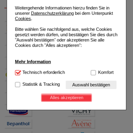
Weitergehende Informationen hierzu finden Sie in
unserer
Datenschutzerklärung
bei dem Unterpunkt
Cookies
.
Bitte wählen Sie nachfolgend aus, welche Cookies
gesetzt werden dürfen, und bestätigen Sie dies durch
"Auswahl bestätigen" oder akzeptieren Sie alle
Cookies durch "Alles akzeptieren":
Mehr Information
Technisch Notwendig:
Technisch erforderlich
Hierbei handelt es sich um
Komfort
Cookies, die für die Grundfunktionen unserer
Website notwendig sind (z.B. Navigation, Warenkorb,
Statistik & Tracking
Auswahl bestätigen
Kundenkonto), weshalb auf diese nicht verzichtet
werden kann.
Alles akzeptieren
Komfort:
Diese Cookies werden genutzt um das
Einkaufserlebnis noch ansprechender zu gestalten,
beispielsweise für die Wiedererkennung des
Besuchers oder unsere Seite an bevorzugte
Verhaltensweisen (z.B. Spracheinstellung)
anzupassen. Komfort-Cookies ermöglichen es uns