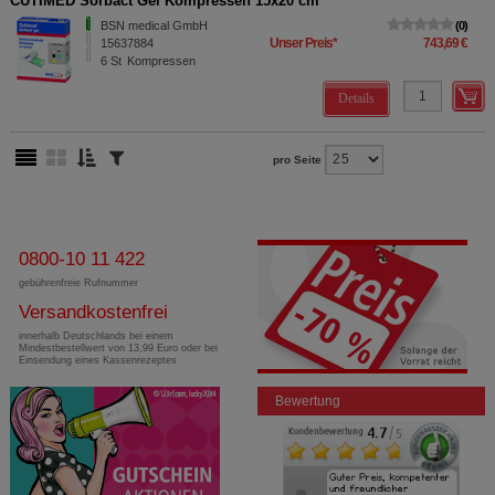
CUTIMED Sorbact Gel Kompressen 15x20 cm
BSN medical GmbH
0
Unser Preis
*
743,69 €
15637884
6
St
Kompressen
Details
pro Seite
0800-10 11 422
gebührenfreie Rufnummer
Versandkostenfrei
innerhalb Deutschlands bei einem
Mindestbestellwert von 13,99 Euro oder bei
Einsendung eines Kassenrezeptes
Bewertung