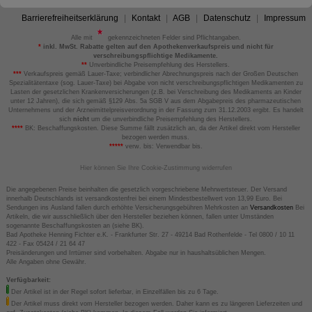
Barrierefreiheitserklärung
Kontakt
AGB
Datenschutz
Impressum
Alle mit
gekennzeichneten Felder sind Pflichtangaben.
*
inkl. MwSt. Rabatte gelten auf den Apothekenverkaufspreis und nicht für
verschreibungspflichtige Medikamente.
**
Unverbindliche Preisempfehlung des Herstellers.
***
Verkaufspreis gemäß Lauer-Taxe; verbindlicher Abrechnungspreis nach der Großen Deutschen
Spezialitätentaxe (sog. Lauer-Taxe) bei Abgabe von nicht verschreibungspflichtigen Medikamenten zu
Lasten der gesetzlichen Krankenversicherungen (z.B. bei Verschreibung des Medikaments an Kinder
unter 12 Jahren), die sich gemäß §129 Abs. 5a SGB V aus dem Abgabepreis des pharmazeutischen
Unternehmens und der Arzneimittelpreisverordnung in der Fassung zum 31.12.2003 ergibt. Es handelt
sich
nicht
um die unverbindliche Preisempfehlung des Herstellers.
****
BK: Beschaffungskosten. Diese Summe fällt zusätzlich an, da der Artikel direkt vom Hersteller
bezogen werden muss.
*****
verw. bis: Verwendbar bis.
Hier können Sie Ihre Cookie-Zustimmung widerrufen
Die angegebenen Preise beinhalten die gesetzlich vorgeschriebene Mehrwertsteuer. Der Versand
innerhalb Deutschlands ist versandkostenfrei bei einem Mindestbestellwert von 13,99 Euro. Bei
Sendungen ins Ausland fallen durch erhöhte Versicherungsgebühren Mehrkosten an
Versandkosten
Bei
Artikeln, die wir ausschließlich über den Hersteller beziehen können, fallen unter Umständen
sogenannte Beschaffungskosten an (siehe BK).
Bad Apotheke Henning Fichter e.K. - Frankfurter Str. 27 - 49214 Bad Rothenfelde - Tel 0800 / 10 11
422 - Fax 05424 / 21 64 47
Preisänderungen und Irrtümer sind vorbehalten. Abgabe nur in haushaltsüblichen Mengen.
Alle Angaben ohne Gewähr.
Verfügbarkeit:
Der Artikel ist in der Regel sofort lieferbar, in Einzelfällen bis zu 6 Tage.
Der Artikel muss direkt vom Hersteller bezogen werden. Daher kann es zu längeren Lieferzeiten und