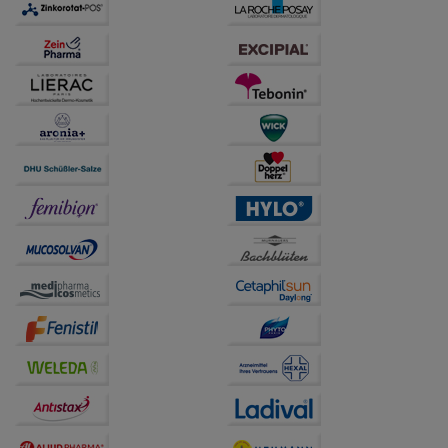
auch auf Ihre Bedürfnisse zugeschrittene Inhalte
anzuzeigen und unser Partnerprogramm zu
betreiben.
Statistik & Tracking:
Hierüber lassen sich
Informationen über die Art und Weise der Nutzung
unserer Website sammeln, mit deren Hilfe wir unsere
Website weiter für Sie optimieren können, den Inhalt
auf unserer Website aber auch die Werbung auf
Drittseiten möglichst relevant für Sie zu gestalten.
Bitte beachten Sie, dass Daten hierfür teilweise an
Dritte wie z.B. Google oder soziale Medien
übertragen werden.