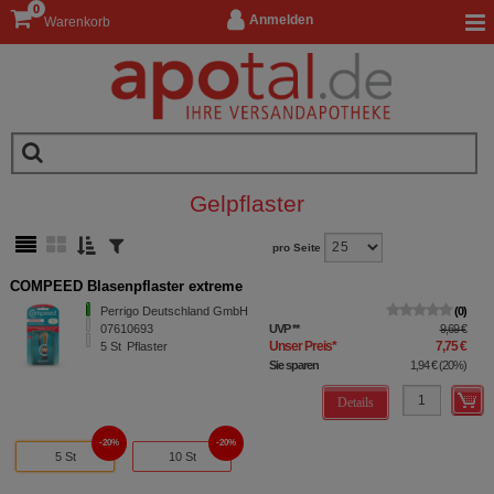
0
Anmelden
Warenkorb
Gelpflaster
pro Seite
COMPEED Blasenpflaster extreme
Perrigo Deutschland GmbH
0
07610693
UVP
**
9,69 €
Unser Preis
*
7,75 €
5
St
Pflaster
Sie sparen
1,94 €
(
20%
)
Details
20%
20%
5 St
10 St