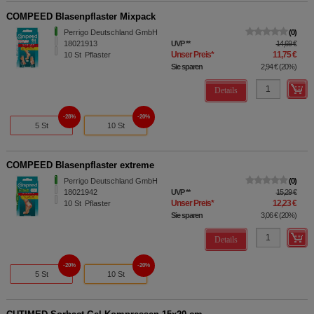
COMPEED Blasenpflaster Mixpack
Perrigo Deutschland GmbH
0
18021913
UVP
**
14,69 €
Unser Preis
*
11,75 €
10
St
Pflaster
Sie sparen
2,94 €
(
20%
)
Details
28%
20%
5 St
10 St
COMPEED Blasenpflaster extreme
Perrigo Deutschland GmbH
0
18021942
UVP
**
15,29 €
Unser Preis
*
12,23 €
10
St
Pflaster
Sie sparen
3,06 €
(
20%
)
Details
20%
20%
5 St
10 St