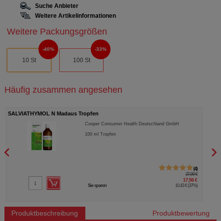
Suche Anbieter
Weitere Artikelinformationen
Weitere Packungsgrößen
40%
33%
10 St
100 St
Häufig zusammen angesehen
UNIZINK 50 magensaftresistente Tabletten
SALV
Köhler Pharma GmbH
100
St
Tabletten, magensaftresistent
22
22,80 €
13,99 €
Sie sparen
8,81 €
(
39%
)
Produktbeschreibung
Produktbewertung