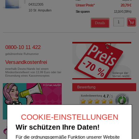
04312305
Unser Preis
*
20,79 €
10
St
Ampullen
Sie sparen
13,16 €
(
39%
)
Details
0800-10 11 422
gebührenfreie Rufnummer
Versandkostenfrei
innerhalb Deutschlands bei einem
Mindestbestellwert von 13,99 Euro oder bei
Einsendung eines Kassenrezeptes
Bewertung
COOKIE-EINSTELLUNGEN
Wir schützen Ihre Daten!
Für die ordnungsgemäße Funktion unserer Website