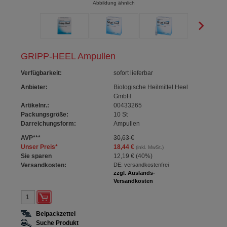
Abbildung ähnlich
GRIPP-HEEL Ampullen
Verfügbarkeit
:
sofort lieferbar
Anbieter:
Biologische Heilmittel Heel
GmbH
Artikelnr.:
00433265
Packungsgröße:
10
St
Darreichungsform:
Ampullen
AVP
***
30,63 €
Unser Preis
*
18,44 €
(inkl. MwSt.)
Sie sparen
12,19 €
(
40%
)
Versandkosten:
DE: versandkostenfrei
zzgl. Auslands-
Versandkosten
Beipackzettel
Suche Produkt