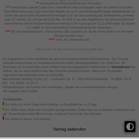
**
Unverbindliche Preisempfehlung des Herstellers.
***
Verkaufspreis gemäß Lauer-Taxe; verbindlicher Abrechnungspreis nach der Großen Deutschen
Spezialitätentaxe (sog. Lauer-Taxe) bei Abgabe von nicht verschreibungspflichtigen Medikamenten zu
Lasten der gesetzlichen Krankenversicherungen (z.B. bei Verschreibung des Medikaments an Kinder
unter 12 Jahren), die sich gemäß §129 Abs. 5a SGB V aus dem Abgabepreis des pharmazeutischen
Unternehmens und der Arzneimittelpreisverordnung in der Fassung zum 31.12.2003 ergibt. Es handelt
sich
nicht
um die unverbindliche Preisempfehlung des Herstellers.
****
BK: Beschaffungskosten. Diese Summe fällt zusätzlich an, da der Artikel direkt vom Hersteller
bezogen werden muss.
*****
verw. bis: Verwendbar bis.
Hier können Sie Ihre Cookie-Zustimmung widerrufen
Die angegebenen Preise beinhalten die gesetzlich vorgeschriebene Mehrwertsteuer. Der Versand
innerhalb Deutschlands ist versandkostenfrei bei einem Mindestbestellwert von 13,99 Euro. Bei
Sendungen ins Ausland fallen durch erhöhte Versicherungsgebühren Mehrkosten an
Versandkosten
Bei
Artikeln, die wir ausschließlich über den Hersteller beziehen können, fallen unter Umständen
sogenannte Beschaffungskosten an (siehe BK).
Bad Apotheke Henning Fichter e.K. - Frankfurter Str. 27 - 49214 Bad Rothenfelde - Tel 0800 / 10 11
422 - Fax 05424 / 21 64 47
Preisänderungen und Irrtümer sind vorbehalten. Abgabe nur in haushaltsüblichen Mengen.
Alle Angaben ohne Gewähr.
Verfügbarkeit:
Der Artikel ist in der Regel sofort lieferbar, in Einzelfällen bis zu 6 Tage.
Der Artikel muss direkt vom Hersteller bezogen werden. Daher kann es zu längeren Lieferzeiten und
ggf. Zusatzkosten (siehe BK) kommen. In diesem Fall werden Sie informiert.
Der Artikel ist derzeit nicht lieferbar.
Vertrag widerrufen