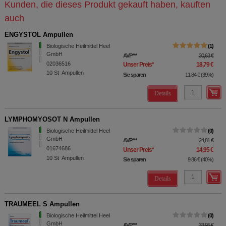
Kunden, die dieses Produkt gekauft haben, kauften
auch
ENGYSTOL Ampullen
Biologische Heilmittel Heel
1
GmbH
AVP
***
30,63 €
02036516
Unser Preis
*
18,79 €
10
St
Ampullen
Sie sparen
11,84 €
(
39%
)
Details
LYMPHOMYOSOT N Ampullen
Biologische Heilmittel Heel
0
GmbH
AVP
***
24,81 €
01674686
Unser Preis
*
14,95 €
10
St
Ampullen
Sie sparen
9,86 €
(
40%
)
Details
TRAUMEEL S Ampullen
Biologische Heilmittel Heel
0
GmbH
AVP
***
33,95 €