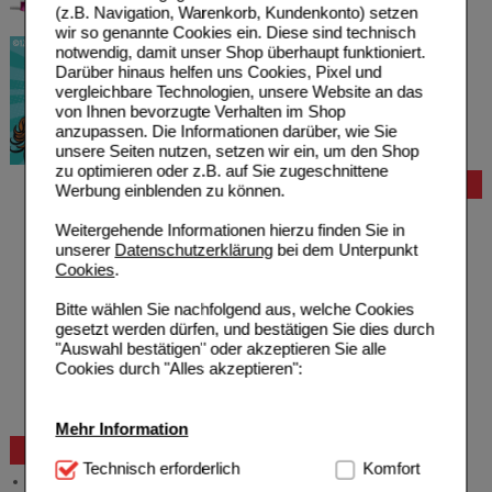
(z.B. Navigation, Warenkorb, Kundenkonto) setzen
wir so genannte Cookies ein. Diese sind technisch
notwendig, damit unser Shop überhaupt funktioniert.
Darüber hinaus helfen uns Cookies, Pixel und
vergleichbare Technologien, unsere Website an das
von Ihnen bevorzugte Verhalten im Shop
anzupassen. Die Informationen darüber, wie Sie
unsere Seiten nutzen, setzen wir ein, um den Shop
zu optimieren oder z.B. auf Sie zugeschnittene
Bestellung
Werbung einblenden zu können.
Hilfe zur Anmeldung
Weitergehende Informationen hierzu finden Sie in
Hilfe zum Bestellvorgang
unserer
Datenschutzerklärung
bei dem Unterpunkt
Zahlungsmöglichkeiten
Cookies
.
Rezepte einlösen
Freiumschläge anfordern
Bitte wählen Sie nachfolgend aus, welche Cookies
Freiumschläge downloaden
gesetzt werden dürfen, und bestätigen Sie dies durch
Auslandsbestellung
"Auswahl bestätigen" oder akzeptieren Sie alle
Reklamation
Cookies durch "Alles akzeptieren":
Widerrufsformular
Problembehebung
Bestellschein
Mehr Information
Beratung und Service
Technisch Notwendig:
Technisch erforderlich
Hierbei handelt es sich um
Komfort
Allgemeine Information
Cookies, die für die Grundfunktionen unserer