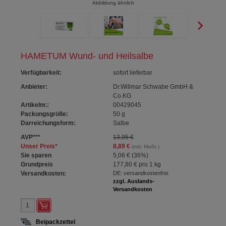
Abbildung ähnlich
HAMETUM Wund- und Heilsalbe
Verfügbarkeit
:
sofort lieferbar
Anbieter:
Dr.Willmar Schwabe GmbH &
Co.KG
Artikelnr.:
00429045
Packungsgröße:
50
g
Darreichungsform:
Salbe
AVP
***
13,95 €
Unser Preis
*
8,89 €
(inkl. MwSt.)
Sie sparen
5,06 €
(
36%
)
Grundpreis
177,80 €
pro 1 kg
Versandkosten:
DE: versandkostenfrei
zzgl. Auslands-
Versandkosten
Beipackzettel