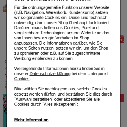
Haleon Germany GmbH
50
Für die ordnungsgemäße Funktion unserer Website
12550409
AVP
***
11,11 €
(z.B. Navigation, Warenkorb, Kundenkonto) setzen
Unser Preis
*
6,65 €
30
g
Gel
wir so genannte Cookies ein. Diese sind technisch
Sie sparen
4,46 €
(
40%
)
notwendig, damit unser Shop überhaupt funktioniert.
Grundpreis
221,67 €
pro 1 kg
Darüber hinaus helfen uns Cookies, Pixel und
verw. bis*****:
04/2027
vergleichbare Technologien, unsere Website an das
von Ihnen bevorzugte Verhalten im Shop
Details
anzupassen. Die Informationen darüber, wie Sie
unsere Seiten nutzen, setzen wir ein, um den Shop
zu optimieren oder z.B. auf Sie zugeschnittene
Werbung einblenden zu können.
0800-10 11 422
Weitergehende Informationen hierzu finden Sie in
gebührenfreie Rufnummer
unserer
Datenschutzerklärung
bei dem Unterpunkt
Versandkostenfrei
Cookies
.
innerhalb Deutschlands bei einem
Mindestbestellwert von 13,99 Euro oder bei
Einsendung eines Kassenrezeptes
Bitte wählen Sie nachfolgend aus, welche Cookies
gesetzt werden dürfen, und bestätigen Sie dies durch
Bewertung
"Auswahl bestätigen" oder akzeptieren Sie alle
Cookies durch "Alles akzeptieren":
Mehr Information