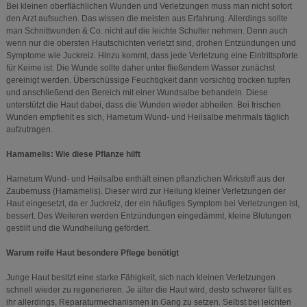
Bei kleinen oberflächlichen Wunden und Verletzungen muss man nicht sofort
den Arzt aufsuchen. Das wissen die meisten aus Erfahrung. Allerdings sollte
man Schnittwunden & Co. nicht auf die leichte Schulter nehmen. Denn auch
wenn nur die obersten Hautschichten verletzt sind, drohen Entzündungen und
Symptome wie Juckreiz. Hinzu kommt, dass jede Verletzung eine Eintrittspforte
für Keime ist. Die Wunde sollte daher unter fließendem Wasser zunächst
gereinigt werden. Überschüssige Feuchtigkeit dann vorsichtig trocken tupfen
und anschließend den Bereich mit einer Wundsalbe behandeln. Diese
unterstützt die Haut dabei, dass die Wunden wieder abheilen. Bei frischen
Wunden empfiehlt es sich, Hametum Wund- und Heilsalbe mehrmals täglich
aufzutragen.
Hamamelis: Wie diese Pflanze hilft
Hametum Wund- und Heilsalbe enthält einen pflanzlichen Wirkstoff aus der
Zaubernuss (Hamamelis). Dieser wird zur Heilung kleiner Verletzungen der
Haut eingesetzt, da er Juckreiz, der ein häufiges Symptom bei Verletzungen ist,
bessert. Des Weiteren werden Entzündungen eingedämmt, kleine Blutungen
gestillt und die Wundheilung gefördert.
Warum reife Haut besondere Pflege benötigt
Junge Haut besitzt eine starke Fähigkeit, sich nach kleinen Verletzungen
schnell wieder zu regenerieren. Je älter die Haut wird, desto schwerer fällt es
ihr allerdings, Reparaturmechanismen in Gang zu setzen. Selbst bei leichten