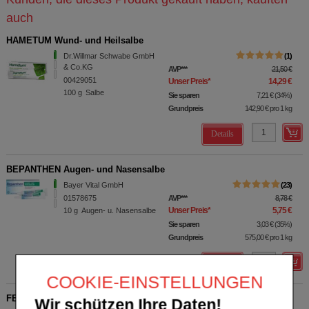
auch
HAMETUM Wund- und Heilsalbe
Dr.Willmar Schwabe GmbH
1
& Co.KG
AVP
***
21,50 €
00429051
Unser Preis
*
14,29 €
100
g
Salbe
Sie sparen
7,21 €
(
34%
)
Grundpreis
142,90 €
pro 1 kg
Details
BEPANTHEN Augen- und Nasensalbe
Bayer Vital GmbH
23
01578675
AVP
***
8,78 €
Unser Preis
*
5,75 €
10
g
Augen- u. Nasensalbe
Sie sparen
3,03 €
(
35%
)
Grundpreis
575,00 €
pro 1 kg
Details
COOKIE-EINSTELLUNGEN
FENISTIL Gel
Wir schützen Ihre Daten!