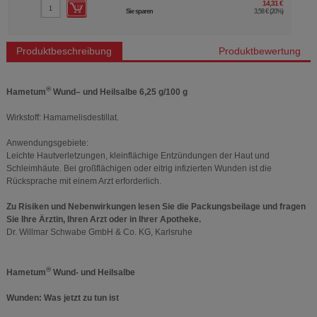
14,31 €
Sie sparen
3,58 €
(
20%
)
Produktbeschreibung
Produktbewertung
®
Hametum
Wund– und Heilsalbe 6,25 g/100 g
Wirkstoff: Hamamelisdestillat.
Anwendungsgebiete:
Leichte Hautverletzungen, kleinflächige Entzündungen der Haut und
Schleimhäute. Bei großflächigen oder eitrig infizierten Wunden ist die
Rücksprache mit einem Arzt erforderlich.
Zu Risiken und Nebenwirkungen lesen Sie die Packungsbeilage und fragen
Sie Ihre Ärztin, Ihren Arzt oder in Ihrer Apotheke.
Dr. Willmar Schwabe GmbH & Co. KG, Karlsruhe
®
Hametum
Wund- und Heilsalbe
Wunden: Was jetzt zu tun ist