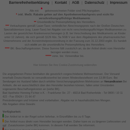
Barrierefreiheitserklärung
Kontakt
AGB
Datenschutz
Impressum
Alle mit
gekennzeichneten Felder sind Pflichtangaben.
*
inkl. MwSt. Rabatte gelten auf den Apothekenverkaufspreis und nicht für
verschreibungspflichtige Medikamente.
**
Unverbindliche Preisempfehlung des Herstellers.
***
Verkaufspreis gemäß Lauer-Taxe; verbindlicher Abrechnungspreis nach der Großen Deutschen
Spezialitätentaxe (sog. Lauer-Taxe) bei Abgabe von nicht verschreibungspflichtigen Medikamenten zu
Lasten der gesetzlichen Krankenversicherungen (z.B. bei Verschreibung des Medikaments an Kinder
unter 12 Jahren), die sich gemäß §129 Abs. 5a SGB V aus dem Abgabepreis des pharmazeutischen
Unternehmens und der Arzneimittelpreisverordnung in der Fassung zum 31.12.2003 ergibt. Es handelt
sich
nicht
um die unverbindliche Preisempfehlung des Herstellers.
****
BK: Beschaffungskosten. Diese Summe fällt zusätzlich an, da der Artikel direkt vom Hersteller
bezogen werden muss.
*****
verw. bis: Verwendbar bis.
Hier können Sie Ihre Cookie-Zustimmung widerrufen
Die angegebenen Preise beinhalten die gesetzlich vorgeschriebene Mehrwertsteuer. Der Versand
innerhalb Deutschlands ist versandkostenfrei bei einem Mindestbestellwert von 13,99 Euro. Bei
Sendungen ins Ausland fallen durch erhöhte Versicherungsgebühren Mehrkosten an
Versandkosten
Bei
Artikeln, die wir ausschließlich über den Hersteller beziehen können, fallen unter Umständen
sogenannte Beschaffungskosten an (siehe BK).
Bad Apotheke Henning Fichter e.K. - Frankfurter Str. 27 - 49214 Bad Rothenfelde - Tel 0800 / 10 11
422 - Fax 05424 / 21 64 47
Preisänderungen und Irrtümer sind vorbehalten. Abgabe nur in haushaltsüblichen Mengen.
Alle Angaben ohne Gewähr.
Verfügbarkeit:
Der Artikel ist in der Regel sofort lieferbar, in Einzelfällen bis zu 6 Tage.
Der Artikel muss direkt vom Hersteller bezogen werden. Daher kann es zu längeren Lieferzeiten und
ggf. Zusatzkosten (siehe BK) kommen. In diesem Fall werden Sie informiert.