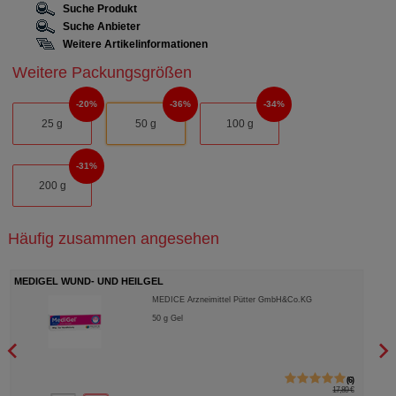
Suche Produkt
Suche Anbieter
Weitere Artikelinformationen
Weitere Packungsgrößen
20%
36%
34%
25 g
50 g
100 g
31%
200 g
Häufig zusammen angesehen
MEDIGEL WUND- UND HEILGEL
COM
MEDICE Arzneimittel Pütter GmbH&Co.KG
50
g
Gel
6
17,89 €