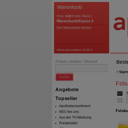
Warenkorb
Preis:
0,00 €
(inkl. MwSt.)
Warenkorb/Kasse
Der Warenkorb ist leer
Mindestbestellwert 13,99 €
Best
Produkt / Anbieter / Wirkstoff
Start
Suchen
Fols
Angebote
Topseller
Apothekensortiment
Folsäu
NEU bei uns
Aus der TV-Werbung
Preisknüller