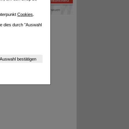
terpunkt
Cookies
.
ie dies durch "Auswahl
nserer Website
Auswahl bestätigen
tet werden kann.
estalten,
rhaltensweisen (z.B.
nisse zugeschrittene
ng unserer Website
uf unserer Website aber
, dass Daten hierfür