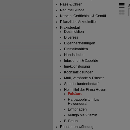
Nase & Ohren
Naturheilkunde
Nerven, Gedächtnis & Gemüt
Pflanzliche Arzneimittel
Praxisbedarf
Desinfektion
Diverses
Eigenherstellungen
Einmalkanülen
Handschuhe
Infusionen & Zubehör
Injektionslösung
Kochsalzlösungen
Mull, Verbände & Pflaster
Sprechstundenbedarf
Heilmittel der Firma Hevert
Folsäure
Harpagophytum bis
Heweneural
Lymphaden
Vertigo bis Vitamin
B. Braun
Raucherentwöhnung