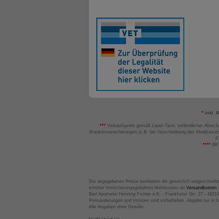
*
inkl. 
***
Verkaufspreis gemäß Lauer-Taxe; verbindlicher Abrech
Krankenversicherungen (z.B. bei Verschreibung des Medikamen
F
****
BK:
Die angegebenen Preise beinhalten die gesetzlich vorgeschrieb
erhöhte Versicherungsgebühren Mehrkosten an
Versandkosten
B
Bad Apotheke Henning Fichter e.K. - Frankfurter Str. 27 - 4921
Preisänderungen und Irrtümer sind vorbehalten. Abgabe nur in 
Alle Angaben ohne Gewähr.