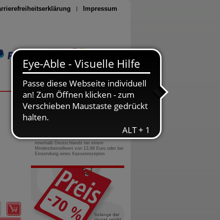
rrierefreiheitserklärung
Impressum
Seite drucken
0800-10 11 422
gebührenfreie Rufnummer
Versandkostenfrei
innerhalb Deutschlands bei einem
Mindestbestellwert von 13,99 Euro oder bei
Einsendung eines Kassenrezeptes