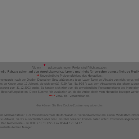
Alle mit
gekennzeichneten Felder sind Pflichtangaben.
MwSt. Rabatte gelten auf den Apothekenverkaufspreis und nicht für verschreibungspflichtige Medi
**
Unverbindliche Preisempfehlung des Herstellers.
nungspreis nach der Großen Deutschen Spezialitätentaxe (sog. Lauer-Taxe) bei Abgabe von nicht verschrei
ts an Kinder unter 12 Jahren), die sich gemäß §129 Abs. 5a SGB V aus dem Abgabepreis des pharmazeutis
assung zum 31.12.2003 ergibt. Es handelt sich
nicht
um die unverbindliche Preisempfehlung des Hersteller
 Beschaffungskosten. Diese Summe fällt zusätzlich an, da der Artikel direkt vom Hersteller bezogen werd
*****
verw. bis: Verwendbar bis.
Hier können Sie Ihre Cookie-Zustimmung widerrufen
ene Mehrwertsteuer. Der Versand innerhalb Deutschlands ist versandkostenfrei bei einem Mindestbestellwer
ei Artikeln, die wir ausschließlich über den Hersteller beziehen können, fallen unter Umständen sogenann
4 Bad Rothenfelde - Tel 0800 / 10 11 422 - Fax 05424 / 21 64 47
haushaltsüblichen Mengen.