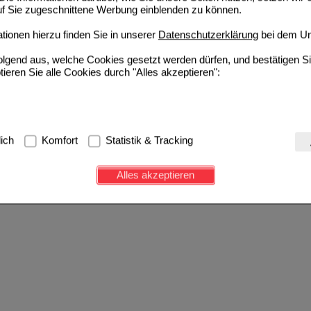
auf Sie zugeschnittene Werbung einblenden zu können.
ionen hierzu finden Sie in unserer
Datenschutzerklärung
bei dem Un
folgend aus, welche Cookies gesetzt werden dürfen, und bestätigen S
tieren Sie alle Cookies durch "Alles akzeptieren":
g:
Hierbei handelt es sich um Cookies, die für die Grundfunktionen u
lich
Komfort
Statistik & Tracking
avigation, Warenkorb, Kundenkonto), weshalb auf diese nicht verzich
s werden genutzt um das Einkaufserlebnis noch ansprechender zu g
Alles akzeptieren
e Wiedererkennung des Besuchers oder unsere Seite an bevorzugte Ve
zupassen. Komfort-Cookies ermöglichen es uns auch auf Ihre Bedürf
d unser Partnerprogramm zu betreiben.
ierüber lassen sich Informationen über die Art und Weise der Nutzu
fe wir unsere Website weiter für Sie optimieren können, den Inhalt a
ittseiten möglichst relevant für Sie zu gestalten. Bitte beachten Sie
e z.B. Google oder soziale Medien übertragen werden.