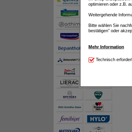
optimieren oder z.B. 
Weitergehende Informat
Bitte wählen Sie nach
bestätigen" oder akzep
Mehr Information
Technisch Notwendi
Technisch erforder
notwendig sind (z.B. N
Komfort:
Diese Cookie
beispielsweise für di
Spracheinstellung) an
Inhalte anzuzeigen un
Statistik & Tracking:
H
sammeln, mit deren Hil
auch die Werbung auf Dr
teilweise an Dritte wi