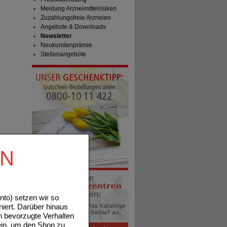
Meldung Arzneimittelrisiken
Zuzahlungsfreie Arzneien
Angebote & Downloads
Newsletter
Neukundenprämie
Stellenangebote
EN
to) setzen wir so
niert. Darüber hinaus
n bevorzugte Verhalten
ein, um den Shop zu