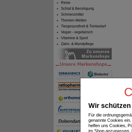
Reise
Schlaf & Beruhigung
Schmerzmittel
Themen-Welten
Tiergesundheit & Tierbedarf
Vegan - vegetarisch
Vitamine & Sport
Zahn- & Mundpflege
C
Wir schützen 
Für die ordnungsgemäß
genannte Cookies ein. 
helfen uns Cookies, P
im Shop anzupassen. D