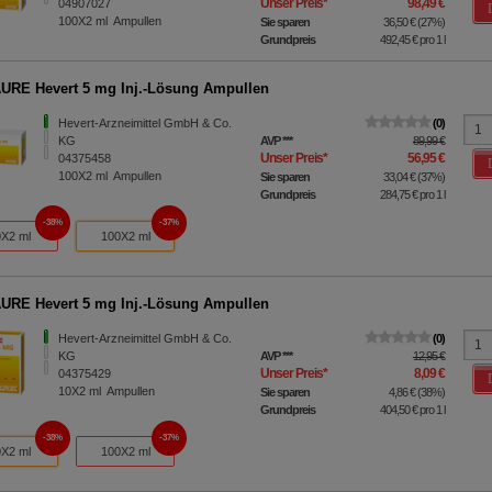
Unser Preis
*
98,49 €
04907027
100X2
ml
Ampullen
Sie sparen
36,50 €
(
27%
)
Grundpreis
492,45 €
pro 1 l
RE Hevert 5 mg Inj.-Lösung Ampullen
Hevert-Arzneimittel GmbH & Co.
0
KG
AVP
***
89,99 €
Unser Preis
*
56,95 €
04375458
100X2
ml
Ampullen
Sie sparen
33,04 €
(
37%
)
Grundpreis
284,75 €
pro 1 l
38%
37%
X2 ml
100X2 ml
RE Hevert 5 mg Inj.-Lösung Ampullen
Hevert-Arzneimittel GmbH & Co.
0
KG
AVP
***
12,95 €
Unser Preis
*
8,09 €
04375429
10X2
ml
Ampullen
Sie sparen
4,86 €
(
38%
)
Grundpreis
404,50 €
pro 1 l
38%
37%
X2 ml
100X2 ml