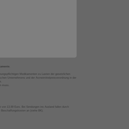
kamente.
bungspflichtigen Medikamenten zu Lasten der gesetzlichen
chen Unternehmens und der Arzneimittelpreisverordnung in der
s.
en muss.
t von 13,99 Euro. Bei Sendungen ins Ausland fallen durch
te Beschaffungskosten an (siehe BK).