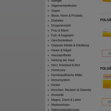
Allergie
Allgemeinbefinden
Augen
Blase, Niere & Prostata
FOLSÄU
Diabetes
Drogeriemarkt
Frau & Mann
Fuß- & Nagelpilz
Geschenkideen
Grippale Infekte & Erkältung
Haare & Nägel
10
Hausapotheke
Heilung der Haut
Herz, Kreislauf & Blut
FOLSÄU
Homecare
Homöopathische Mittel
Immunsystem
Kinder
Knochen, Muskeln & Gelenke
Kosmetik
Magen, Darm & Leber
10
Markenshops
Nahrungsergänzung