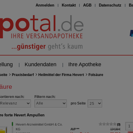
Anmelden
Kontakt
AGB
Datenschutz
Ba
ellung
Kundendaten
Ihre Apotheke
seite
Praxisbedarf
Heilmittel der Firma Hevert
Folsäure
äure
Sortieren nach:
Filtern nach:
pro Seite
re forte Hevert Ampullen
Hevert-Arzneimittel GmbH & Co.
0
KG
AVP
***
134,99 €