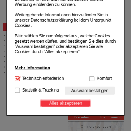
Reklamation
Werbung einblenden zu können.
Widerrufsformular
Problembehebung
Weitergehende Informationen hierzu finden Sie in
Bestellschein
unserer
Datenschutzerklärung
bei dem Unterpunkt
Cookies
.
Beratung und Service
Allgemeine Information
Bitte wählen Sie nachfolgend aus, welche Cookies
Produktberatung
gesetzt werden dürfen, und bestätigen Sie dies durch
Meldung Arzneimittelrisiken
"Auswahl bestätigen" oder akzeptieren Sie alle
Zuzahlungsfreie Arzneien
Cookies durch "Alles akzeptieren":
Angebote & Downloads
Newsletter
Neukundenprämie
Mehr Information
Stellenangebote
Technisch Notwendig:
Technisch erforderlich
Hierbei handelt es sich um
Komfort
Cookies, die für die Grundfunktionen unserer
Website notwendig sind (z.B. Navigation, Warenkorb,
Statistik & Tracking
Auswahl bestätigen
Kundenkonto), weshalb auf diese nicht verzichtet
werden kann.
Alles akzeptieren
Komfort:
Diese Cookies werden genutzt um das
Einkaufserlebnis noch ansprechender zu gestalten,
beispielsweise für die Wiedererkennung des
Besuchers oder unsere Seite an bevorzugte
Verhaltensweisen (z.B. Spracheinstellung)