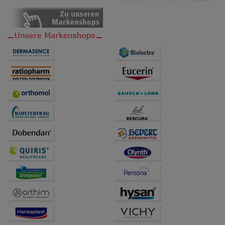
anzupassen. Komfort-Cookies ermöglichen es uns
auch auf Ihre Bedürfnisse zugeschrittene Inhalte
anzuzeigen und unser Partnerprogramm zu
betreiben.
Statistik & Tracking:
Hierüber lassen sich
Informationen über die Art und Weise der Nutzung
unserer Website sammeln, mit deren Hilfe wir unsere
Website weiter für Sie optimieren können, den Inhalt
auf unserer Website aber auch die Werbung auf
Drittseiten möglichst relevant für Sie zu gestalten.
Bitte beachten Sie, dass Daten hierfür teilweise an
Dritte wie z.B. Google oder soziale Medien
übertragen werden.