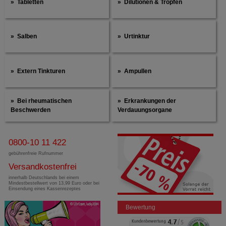
Tabletten
Dilutionen & Tropfen
Salben
Urtinktur
Extern Tinkturen
Ampullen
Bei rheumatischen
Erkrankungen der
Beschwerden
Verdauungsorgane
0800-10 11 422
gebührenfreie Rufnummer
Versandkostenfrei
innerhalb Deutschlands bei einem
Mindestbestellwert von 13,99 Euro oder bei
Einsendung eines Kassenrezeptes
Bewertung