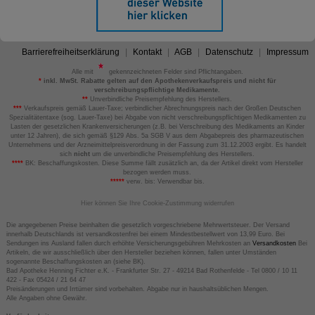
Barrierefreiheitserklärung
Kontakt
AGB
Datenschutz
Impressum
Alle mit
gekennzeichneten Felder sind Pflichtangaben.
*
inkl. MwSt. Rabatte gelten auf den Apothekenverkaufspreis und nicht für
verschreibungspflichtige Medikamente.
**
Unverbindliche Preisempfehlung des Herstellers.
***
Verkaufspreis gemäß Lauer-Taxe; verbindlicher Abrechnungspreis nach der Großen Deutschen
Spezialitätentaxe (sog. Lauer-Taxe) bei Abgabe von nicht verschreibungspflichtigen Medikamenten zu
Lasten der gesetzlichen Krankenversicherungen (z.B. bei Verschreibung des Medikaments an Kinder
unter 12 Jahren), die sich gemäß §129 Abs. 5a SGB V aus dem Abgabepreis des pharmazeutischen
Unternehmens und der Arzneimittelpreisverordnung in der Fassung zum 31.12.2003 ergibt. Es handelt
sich
nicht
um die unverbindliche Preisempfehlung des Herstellers.
****
BK: Beschaffungskosten. Diese Summe fällt zusätzlich an, da der Artikel direkt vom Hersteller
bezogen werden muss.
*****
verw. bis: Verwendbar bis.
Hier können Sie Ihre Cookie-Zustimmung widerrufen
Die angegebenen Preise beinhalten die gesetzlich vorgeschriebene Mehrwertsteuer. Der Versand
innerhalb Deutschlands ist versandkostenfrei bei einem Mindestbestellwert von 13,99 Euro. Bei
Sendungen ins Ausland fallen durch erhöhte Versicherungsgebühren Mehrkosten an
Versandkosten
Bei
Artikeln, die wir ausschließlich über den Hersteller beziehen können, fallen unter Umständen
sogenannte Beschaffungskosten an (siehe BK).
Bad Apotheke Henning Fichter e.K. - Frankfurter Str. 27 - 49214 Bad Rothenfelde - Tel 0800 / 10 11
422 - Fax 05424 / 21 64 47
Preisänderungen und Irrtümer sind vorbehalten. Abgabe nur in haushaltsüblichen Mengen.
Alle Angaben ohne Gewähr.