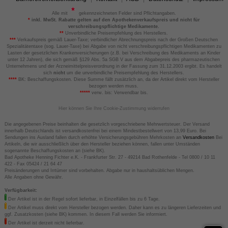
Alle mit
gekennzeichneten Felder sind Pflichtangaben.
*
inkl. MwSt. Rabatte gelten auf den Apothekenverkaufspreis und nicht für
verschreibungspflichtige Medikamente.
**
Unverbindliche Preisempfehlung des Herstellers.
***
Verkaufspreis gemäß Lauer-Taxe; verbindlicher Abrechnungspreis nach der Großen Deutschen
Spezialitätentaxe (sog. Lauer-Taxe) bei Abgabe von nicht verschreibungspflichtigen Medikamenten zu
Lasten der gesetzlichen Krankenversicherungen (z.B. bei Verschreibung des Medikaments an Kinder
unter 12 Jahren), die sich gemäß §129 Abs. 5a SGB V aus dem Abgabepreis des pharmazeutischen
Unternehmens und der Arzneimittelpreisverordnung in der Fassung zum 31.12.2003 ergibt. Es handelt
sich
nicht
um die unverbindliche Preisempfehlung des Herstellers.
****
BK: Beschaffungskosten. Diese Summe fällt zusätzlich an, da der Artikel direkt vom Hersteller
bezogen werden muss.
*****
verw. bis: Verwendbar bis.
Hier können Sie Ihre Cookie-Zustimmung widerrufen
Die angegebenen Preise beinhalten die gesetzlich vorgeschriebene Mehrwertsteuer. Der Versand
innerhalb Deutschlands ist versandkostenfrei bei einem Mindestbestellwert von 13,99 Euro. Bei
Sendungen ins Ausland fallen durch erhöhte Versicherungsgebühren Mehrkosten an
Versandkosten
Bei
Artikeln, die wir ausschließlich über den Hersteller beziehen können, fallen unter Umständen
sogenannte Beschaffungskosten an (siehe BK).
Bad Apotheke Henning Fichter e.K. - Frankfurter Str. 27 - 49214 Bad Rothenfelde - Tel 0800 / 10 11
422 - Fax 05424 / 21 64 47
Preisänderungen und Irrtümer sind vorbehalten. Abgabe nur in haushaltsüblichen Mengen.
Alle Angaben ohne Gewähr.
Verfügbarkeit:
Der Artikel ist in der Regel sofort lieferbar, in Einzelfällen bis zu 6 Tage.
Der Artikel muss direkt vom Hersteller bezogen werden. Daher kann es zu längeren Lieferzeiten und
ggf. Zusatzkosten (siehe BK) kommen. In diesem Fall werden Sie informiert.
Der Artikel ist derzeit nicht lieferbar.