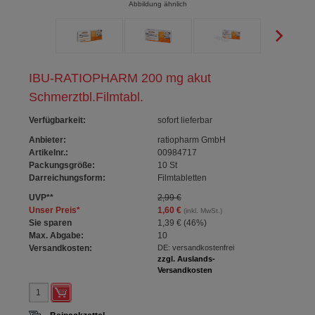
Abbildung ähnlich
IBU-RATIOPHARM 200 mg akut
Schmerztbl.Filmtabl.
Verfügbarkeit
:
sofort lieferbar
Anbieter:
ratiopharm GmbH
Artikelnr.:
00984717
Packungsgröße:
10
St
Darreichungsform:
Filmtabletten
UVP
**
2,99 €
Unser Preis
*
1,60 €
(inkl. MwSt.)
Sie sparen
1,39 €
(
46%
)
Max. Abgabe:
10
Versandkosten:
DE: versandkostenfrei
zzgl. Auslands-
Versandkosten