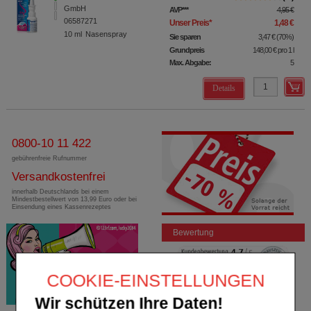
GmbH
AVP
***
4,95 €
06587271
Unser Preis
*
1,48 €
10
ml
Nasenspray
Sie sparen
3,47 €
(
70%
)
Grundpreis
148,00 €
pro 1 l
Max. Abgabe:
5
Details
0800-10 11 422
gebührenfreie Rufnummer
Versandkostenfrei
innerhalb Deutschlands bei einem
Mindestbestellwert von 13,99 Euro oder bei
Einsendung eines Kassenrezeptes
Bewertung
COOKIE-EINSTELLUNGEN
Wir schützen Ihre Daten!