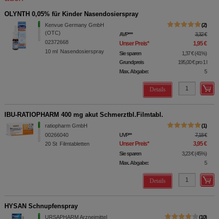
OLYNTH 0,05% für Kinder Nasendosierspray
Kenvue Germany GmbH
2
(OTC)
AVP
***
3,32 €
02372668
Unser Preis
*
1,95 €
10
ml
Nasendosierspray
Sie sparen
1,37 €
(
41%
)
Grundpreis
195,00 €
pro 1 l
Max. Abgabe:
5
Details
IBU-RATIOPHARM 400 mg akut Schmerztbl.Filmtabl.
ratiopharm GmbH
1
00266040
UVP
**
7,18 €
Unser Preis
*
3,95 €
20
St
Filmtabletten
Sie sparen
3,23 €
(
45%
)
Max. Abgabe:
5
Details
HYSAN Schnupfenspray
URSAPHARM Arzneimittel
10