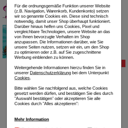
Für die ordnungsgemäße Funktion unserer Website
(z.B. Navigation, Warenkorb, Kundenkonto) setzen
wir so genannte Cookies ein. Diese sind technisch
notwendig, damit unser Shop überhaupt funktioniert.
Darüber hinaus helfen uns Cookies, Pixel und
vergleichbare Technologien, unsere Website an das
von Ihnen bevorzugte Verhalten im Shop
anzupassen. Die Informationen darüber, wie Sie
unsere Seiten nutzen, setzen wir ein, um den Shop
zu optimieren oder z.B. auf Sie zugeschnittene
Werbung einblenden zu können.
Bestellung
Weitergehende Informationen hierzu finden Sie in
Hilfe zur Anmeldung
unserer
Datenschutzerklärung
bei dem Unterpunkt
Hilfe zum Bestellvorgang
Cookies
.
Zahlungsmöglichkeiten
Rezepte einlösen
Bitte wählen Sie nachfolgend aus, welche Cookies
Freiumschläge anfordern
gesetzt werden dürfen, und bestätigen Sie dies durch
Freiumschläge downloaden
"Auswahl bestätigen" oder akzeptieren Sie alle
Auslandsbestellung
Cookies durch "Alles akzeptieren":
Reklamation
Widerrufsformular
Problembehebung
Mehr Information
Bestellschein