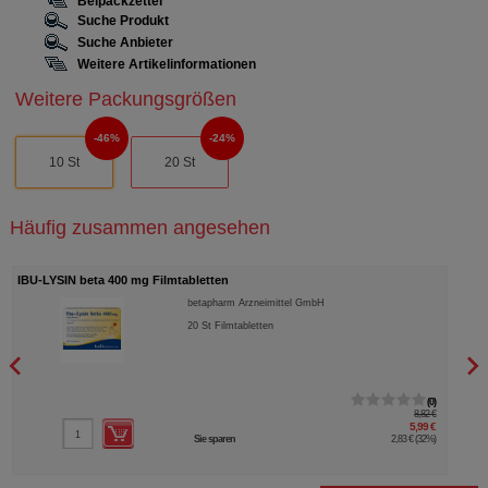
Beipackzettel
Suche Produkt
Suche Anbieter
Weitere Artikelinformationen
Weitere Packungsgrößen
46%
24%
10 St
20 St
Häufig zusammen angesehen
IBU-LYSIN beta 400 mg Filmtabletten
DOLO
betapharm Arzneimittel GmbH
20
St
Filmtabletten
0
8,82 €
5,99 €
Sie sparen
2,83 €
(
32%
)