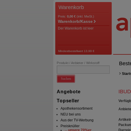
Warenkorb
Preis:
0,00 €
(inkl. MwSt.)
Warenkorb/Kasse
Der Warenkorb ist leer
Mindestbestellwert 13,99 €
Best
Produkt / Anbieter / Wirkstoff
Start
Suchen
IBUD
Angebote
Topseller
Verfügb
Apothekensortiment
Anbiete
NEU bei uns
Artikeln
Aus der TV-Werbung
Packun
Preisknüller
Darrei
... unsere 70%er