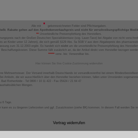
Alle mit
gekennzeichneten Felder sind Pflichtangaben.
MwSt. Rabatte gelten auf den Apothekenverkaufspreis und nicht für verschreibungspflichtige Medi
**
Unverbindliche Preisempfehlung des Herstellers.
nungspreis nach der Großen Deutschen Spezialitätentaxe (sog. Lauer-Taxe) bei Abgabe von nicht verschrei
ts an Kinder unter 12 Jahren), die sich gemäß §129 Abs. 5a SGB V aus dem Abgabepreis des pharmazeutis
assung zum 31.12.2003 ergibt. Es handelt sich
nicht
um die unverbindliche Preisempfehlung des Hersteller
 Beschaffungskosten. Diese Summe fällt zusätzlich an, da der Artikel direkt vom Hersteller bezogen werd
*****
verw. bis: Verwendbar bis.
Hier können Sie Ihre Cookie-Zustimmung widerrufen
ene Mehrwertsteuer. Der Versand innerhalb Deutschlands ist versandkostenfrei bei einem Mindestbestellwer
ei Artikeln, die wir ausschließlich über den Hersteller beziehen können, fallen unter Umständen sogenann
4 Bad Rothenfelde - Tel 0800 / 10 11 422 - Fax 05424 / 21 64 47
haushaltsüblichen Mengen.
zu 6 Tage.
 kann es zu längeren Lieferzeiten und ggf. Zusatzkosten (siehe BK) kommen. In diesem Fall werden Sie inf
Vertrag widerrufen