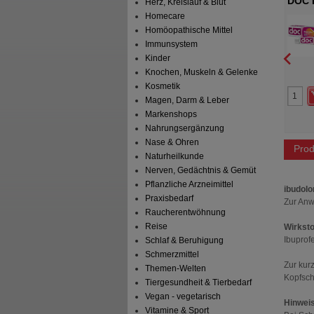
DA 240 mg
GINKGO STADA 120 mg
DOC 
Herz, Kreislauf & Blut
Filmtabletten
Homecare
A Consumer Health
STADA Consumer Health
schland GmbH
Deutschland GmbH
Homöopathische Mittel
t
Filmtabletten
120
St
Filmtabletten
Immunsystem
Kinder
Knochen, Muskeln & Gelenke
0
0
Kosmetik
161,86 €
AVP
***
90,01 €
Magen, Darm & Leber
 Preis
*
48,55 €
Unser Preis
*
27,00 €
aren
113,31 €
(
70%
)
Sie sparen
63,01 €
(
70%
)
Markenshops
Nahrungsergänzung
Nase & Ohren
Prod
Naturheilkunde
Nerven, Gedächtnis & Gemüt
Pflanzliche Arzneimittel
ibudolo
Praxisbedarf
Zur Anw
Raucherentwöhnung
Reise
Wirksto
Ibuprof
Schlaf & Beruhigung
Schmerzmittel
Zur kur
Themen-Welten
Kopfsch
Tiergesundheit & Tierbedarf
Vegan - vegetarisch
Hinweis
Vitamine & Sport