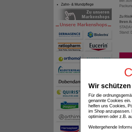
Bei Sch
Zahn- & Mundpflege
Packun
Zu Risi
Ihren A
STADA C
Stand:
C
Wir schützen 
Für die ordnungsgemäß
genannte Cookies ein. 
helfen uns Cookies, P
ibudolo
im Shop anzupassen. D
• Anwen
optimieren oder z.B. 
• Schne
• Gute V
Weitergehende Informat