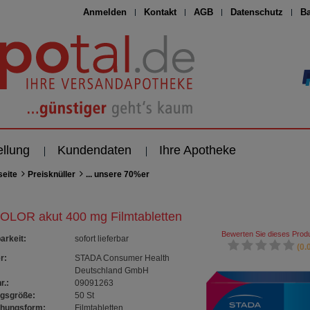
Anmelden
Kontakt
AGB
Datenschutz
Ba
ellung
Kundendaten
Ihre Apotheke
seite
Preisknüller
... unsere 70%er
OLOR akut 400 mg Filmtabletten
Bewerten Sie dieses Produ
arkeit
:
sofort lieferbar
(0.0
r:
STADA Consumer Health
Deutschland GmbH
r.:
09091263
gsgröße:
50
St
chungsform:
Filmtabletten