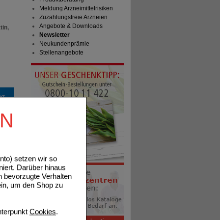
Meldung Arzneimittelrisiken
Zuzahlungsfreie Arzneien
Angebote & Downloads
tin,
Newsletter
Neukundenprämie
Stellenangebote
EN
to) setzen wir so
niert. Darüber hinaus
n bevorzugte Verhalten
ein, um den Shop zu
terpunkt
Cookies
.