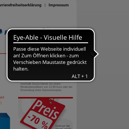
rrierefreiheitserklärung
Impressum
Seite drucken
0800-10 11 422
gebührenfreie Rufnummer
Versandkostenfrei
innerhalb Deutschlands bei einem
Mindestbestellwert von 13,99 Euro oder bei
Einsendung eines Kassenrezeptes
kt!
)