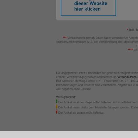
*
inkl. 
***
Verkaufspreis gemäß Lauer-Taxe; verbindlicher Abrech
Krankenversicherungen (z.B. bei Verschreibung des Medikamen
F
****
BK:
Die angegebenen Preise beinhalten die gesetzlich vorgeschrieb
erhöhte Versicherungsgebühren Mehrkosten an
Versandkosten
B
Bad Apotheke Henning Fichter e.K. - Frankfurter Str. 27 - 4921
Preisänderungen und Irrtümer sind vorbehalten. Abgabe nur in 
Alle Angaben ohne Gewähr.
Verfügbarkeit:
Der Artikel ist in der Regel sofort lieferbar, in Einzelfällen bis 
Der Artikel muss direkt vom Hersteller bezogen werden. Daher
Der Artikel ist derzeit nicht lieferbar.