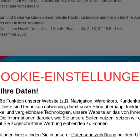
merzen oder Fieber ohne ärztlichen Rat nicht länger anwenden als in der
gsbeilage vorgegeben!
ken und Nebenwirkungen lesen Sie die Packungsbeilage und fragen Sie Ihre Ärz
rzt oder in Ihrer Apotheke.
onsumer Health Deutschland GmbH, Stadastraße 2–18, 61118 Bad Vilbel
 Dezember 2023
OOKIE-EINSTELLUNG
Ihre Daten!
e Funktion unserer Website (z.B. Navigation, Warenkorb, Kundenkon
Diese sind technisch notwendig, damit unser Shop überhaupt funktio
ixel und vergleichbare Technologien, unsere Website an das von Ihne
®
r
akut 400 Filmtabletten gegen leichte bis mäßige Schmerzen
ie Informationen darüber, wie Sie unsere Seiten nutzen, setzen wir 
dung bei Schmerzen, Fieber und Entzündungen
auf Sie zugeschnittene Werbung einblenden zu können.
lle Wirksamkeit
erträglichkeit
ionen hierzu finden Sie in unserer
Datenschutzerklärung
bei dem Un