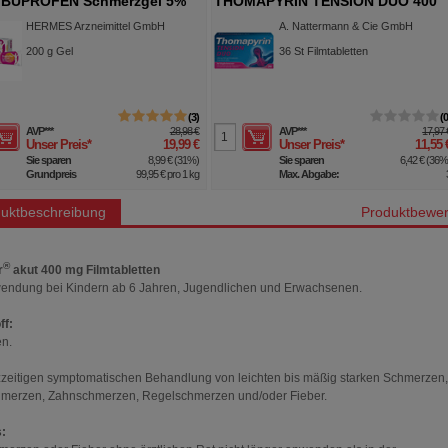
IBUPROFEN Schmerzgel 5%
THOMAPYRIN TENSION DUO 400
mg/100 mg Filmtabletten
HERMES Arzneimittel GmbH
A. Nattermann & Cie GmbH
200
g
Gel
36
St
Filmtabletten
3
AVP
***
28,98 €
AVP
***
17,97 
Unser Preis
*
19,99 €
Unser Preis
*
11,55 
Sie sparen
8,99 €
(
31%
)
Sie sparen
6,42 €
(
36
Grundpreis
99,95 €
pro 1 kg
Max. Abgabe:
uktbeschreibung
Produktbewer
®
r
akut 400 mg Filmtabletten
endung bei Kindern ab 6 Jahren, Jugendlichen und Erwachsenen.
ff:
en.
zzeitigen symptomatischen Behandlung von leichten bis mäßig starken Schmerzen,
merzen, Zahnschmerzen, Regelschmerzen und/oder Fieber.
: