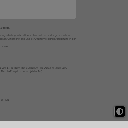
kamente.
bungspflichtigen Medikamenten zu Lasten der gesetzlichen
chen Unternehmens und der Arzneimittelpreisverordnung in der
s.
en muss.
t von 13,99 Euro. Bei Sendungen ins Ausland fallen durch
te Beschaffungskosten an (siehe BK).
ormiert.