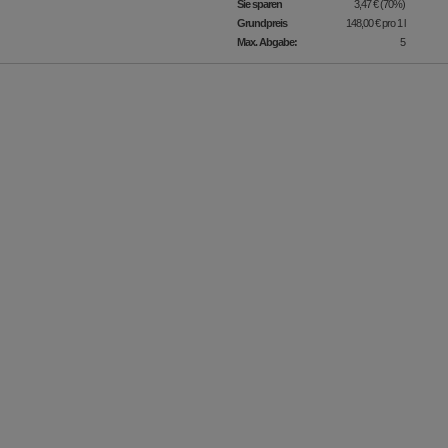
Sie sparen
3,47 €
(
70%
)
Grundpreis
148,00 €
pro 1 l
Max. Abgabe:
5