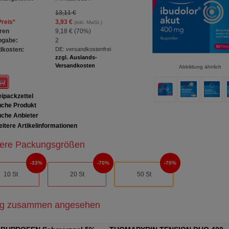
13,11 €
Preis
*
3,93 €
(inkl. MwSt.)
ren
9,18 €
(
70%
)
bgabe:
2
dkosten:
DE: versandkostenfrei
zzgl. Auslands-
Versandkosten
Abbildung ähnlich
ipackzettel
che Produkt
che Anbieter
itere Artikelinformationen
ere Packungsgrößen
33%
70%
70%
10 St
20 St
50 St
ig zusammen angesehen