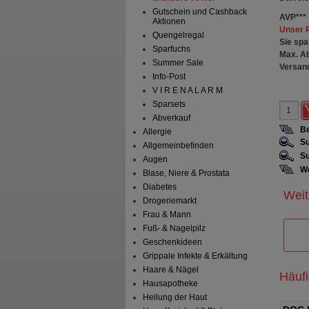
Gutschein und Cashback
AVP
***
Aktionen
Unser 
Quengelregal
Sie spa
Sparfuchs
Max. A
Summer Sale
Versan
Info-Post
V I R E N A L A R M
Sparsets
Abverkauf
Be
Allergie
Su
Allgemeinbefinden
Su
Augen
We
Blase, Niere & Prostata
Diabetes
Weit
Drogeriemarkt
Frau & Mann
Fuß- & Nagelpilz
Geschenkideen
Grippale Infekte & Erkältung
Haare & Nägel
Häuf
Hausapotheke
Heilung der Haut