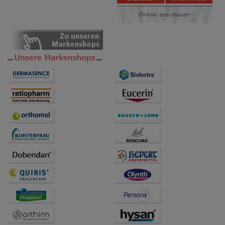
Besuchers oder unsere Seite an bevorzugte
Verhaltensweisen (z.B. Spracheinstellung)
anzupassen. Komfort-Cookies ermöglichen es uns
auch auf Ihre Bedürfnisse zugeschrittene Inhalte
anzuzeigen und unser Partnerprogramm zu
betreiben.
Statistik & Tracking:
Hierüber lassen sich
Informationen über die Art und Weise der Nutzung
unserer Website sammeln, mit deren Hilfe wir unsere
Website weiter für Sie optimieren können, den Inhalt
auf unserer Website aber auch die Werbung auf
Drittseiten möglichst relevant für Sie zu gestalten.
Bitte beachten Sie, dass Daten hierfür teilweise an
Dritte wie z.B. Google oder soziale Medien
übertragen werden.