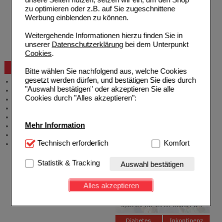
Freiumschläge downloaden
zu optimieren oder z.B. auf Sie zugeschnittene
Auslandsbestellung
Werbung einblenden zu können.
Reklamation
Widerrufsformular
Weitergehende Informationen hierzu finden Sie in
Problembehebung
unserer
Datenschutzerklärung
bei dem Unterpunkt
Bestellschein
Cookies
.
Beratung und Service
Bitte wählen Sie nachfolgend aus, welche Cookies
gesetzt werden dürfen, und bestätigen Sie dies durch
Allgemeine Information
"Auswahl bestätigen" oder akzeptieren Sie alle
Produktberatung
Cookies durch "Alles akzeptieren":
Meldung Arzneimittelrisiken
Zuzahlungsfreie Arzneien
Angebote & Downloads
Mehr Information
Newsletter
Neukundenprämie
Technisch Notwendig:
Technisch erforderlich
Hierbei handelt es sich um
Komfort
Stellenangebote
Cookies, die für die Grundfunktionen unserer
Website notwendig sind (z.B. Navigation, Warenkorb,
Statistik & Tracking
Auswahl bestätigen
Kundenkonto), weshalb auf diese nicht verzichtet
werden kann.
Alles akzeptieren
Komfort:
Diese Cookies werden genutzt um das
Einkaufserlebnis noch ansprechender zu gestalten,
beispielsweise für die Wiedererkennung des