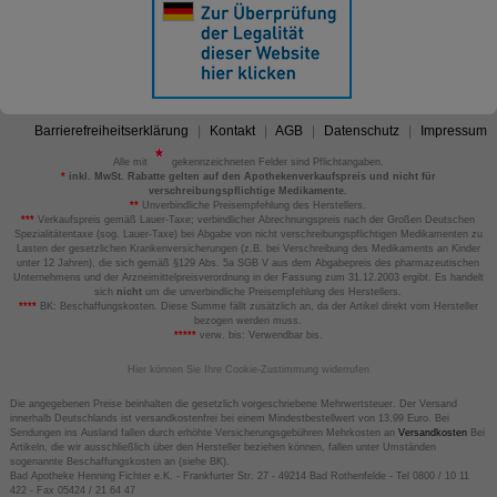
Barrierefreiheitserklärung
Kontakt
AGB
Datenschutz
Impressum
Alle mit
gekennzeichneten Felder sind Pflichtangaben.
*
inkl. MwSt. Rabatte gelten auf den Apothekenverkaufspreis und nicht für
verschreibungspflichtige Medikamente.
**
Unverbindliche Preisempfehlung des Herstellers.
***
Verkaufspreis gemäß Lauer-Taxe; verbindlicher Abrechnungspreis nach der Großen Deutschen
Spezialitätentaxe (sog. Lauer-Taxe) bei Abgabe von nicht verschreibungspflichtigen Medikamenten zu
Lasten der gesetzlichen Krankenversicherungen (z.B. bei Verschreibung des Medikaments an Kinder
unter 12 Jahren), die sich gemäß §129 Abs. 5a SGB V aus dem Abgabepreis des pharmazeutischen
Unternehmens und der Arzneimittelpreisverordnung in der Fassung zum 31.12.2003 ergibt. Es handelt
sich
nicht
um die unverbindliche Preisempfehlung des Herstellers.
****
BK: Beschaffungskosten. Diese Summe fällt zusätzlich an, da der Artikel direkt vom Hersteller
bezogen werden muss.
*****
verw. bis: Verwendbar bis.
Hier können Sie Ihre Cookie-Zustimmung widerrufen
Die angegebenen Preise beinhalten die gesetzlich vorgeschriebene Mehrwertsteuer. Der Versand
innerhalb Deutschlands ist versandkostenfrei bei einem Mindestbestellwert von 13,99 Euro. Bei
Sendungen ins Ausland fallen durch erhöhte Versicherungsgebühren Mehrkosten an
Versandkosten
Bei
Artikeln, die wir ausschließlich über den Hersteller beziehen können, fallen unter Umständen
sogenannte Beschaffungskosten an (siehe BK).
Bad Apotheke Henning Fichter e.K. - Frankfurter Str. 27 - 49214 Bad Rothenfelde - Tel 0800 / 10 11
422 - Fax 05424 / 21 64 47