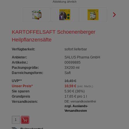
Abbildung ähnlich
KARTOFFELSAFT Schoenenberger
Heilpflanzensäfte
Verfügbarkeit
:
sofort lieferbar
Anbieter:
SALUS Pharma GmbH
Artikelnr.:
00699885
Packungsgröße:
3X200
ml
Darreichungsform:
Saft
UVP
**
16,49 €
Unser Preis
*
10,59 €
(inkl. MwSt.)
Sie sparen
5,90 €
(
36%
)
Grundpreis
17,65 €
pro 1 l
Versandkosten:
DE: versandkostenfrei
zzgl. Auslands-
Versandkosten