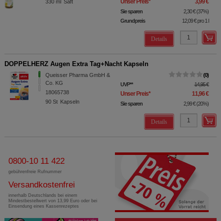
Unser Preis
*
3,99 €
330
ml
Saft
Sie sparen
2,30 €
(
37%
)
Grundpreis
12,09 €
pro 1 l
Details
DOPPELHERZ Augen Extra Tag+Nacht Kapseln
Queisser Pharma GmbH &
0
Co. KG
UVP
**
14,95 €
18065738
Unser Preis
*
11,96 €
90
St
Kapseln
Sie sparen
2,99 €
(
20%
)
Details
0800-10 11 422
gebührenfreie Rufnummer
Versandkostenfrei
innerhalb Deutschlands bei einem
Mindestbestellwert von 13,99 Euro oder bei
Einsendung eines Kassenrezeptes