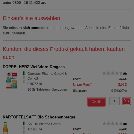
unter 0800 - 10 11 422 an.
Einkaufsliste auswählen
Sie müssen
sich anmelden
um den ausgewählten Artikel in eine Einkaufsliste
aufzunehmen.
Kunden, die dieses Produkt gekauft haben, kauften
auch
DOPPELHERZ Weißdorn Dragees
Queisser Pharma GmbH &
0
Co. KG
UVP
**
4,95 €
01975318
Unser Preis
*
3,96 €
90
St
Tabletten, überzogen
Sie sparen
0,99 €
(
20%
)
Details
KARTOFFELSAFT Bio Schoenenberger
SALUS Pharma GmbH
0
15196374
UVP
**
6,29 €