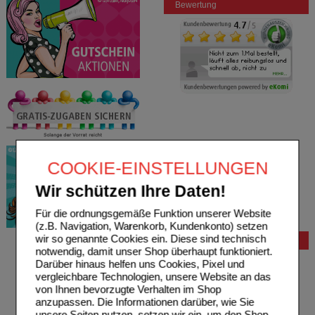
Bewertung
COOKIE-EINSTELLUNGEN
Wir schützen Ihre Daten!
Für die ordnungsgemäße Funktion unserer Website
(z.B. Navigation, Warenkorb, Kundenkonto) setzen
wir so genannte Cookies ein. Diese sind technisch
Bestellung
notwendig, damit unser Shop überhaupt funktioniert.
Hilfe zur Anmeldung
Darüber hinaus helfen uns Cookies, Pixel und
Hilfe zum Bestellvorgang
vergleichbare Technologien, unsere Website an das
Zahlungsmöglichkeiten
von Ihnen bevorzugte Verhalten im Shop
Rezepte einlösen
anzupassen. Die Informationen darüber, wie Sie
Freiumschläge anfordern
unsere Seiten nutzen, setzen wir ein, um den Shop