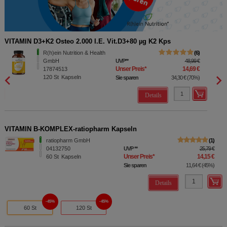
VITAMIN D3+K2 Osteo 2.000 I.E. Vit.D3+80 µg K2 Kps
MAGNE
R(h)ein Nutrition & Health
6
GmbH
UVP
**
48,99 €
Unser Preis
*
14,69 €
17874513
120
St
Kapseln
Sie sparen
34,30 €
(
70%
)
Details
VITAMIN B-KOMPLEX-ratiopharm Kapseln
ratiopharm GmbH
1
04132750
UVP
**
25,79 €
Unser Preis
*
14,15 €
60
St
Kapseln
Sie sparen
11,64 €
(
45%
)
Details
45%
45%
60 St
120 St