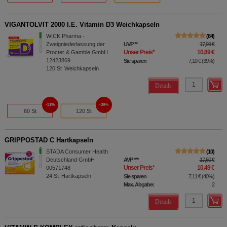
VIGANTOLVIT 2000 I.E. Vitamin D3 Weichkapseln
WICK Pharma -
84
Zweigniederlassung der
UVP
**
17,99 €
Unser Preis
*
10,89 €
Procter & Gamble GmbH
12423869
Sie sparen
7,10 €
(
39%
)
120
St
Weichkapseln
Details
31%
39%
60 St
120 St
GRIPPOSTAD C Hartkapseln
STADA Consumer Health
10
Deutschland GmbH
AVP
***
17,60 €
Unser Preis
*
10,49 €
00571748
24
St
Hartkapseln
Sie sparen
7,11 €
(
40%
)
Max. Abgabe:
2
Details