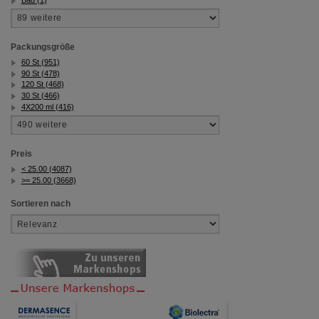
Packungsgröße
60 St (951)
90 St (478)
120 St (468)
30 St (466)
4X200 ml (416)
Preis
< 25.00 (4087)
>= 25.00 (3668)
Sortieren nach