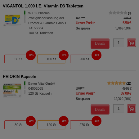
VIGANTOL 1.000 I.E. Vitamin D3 Tabletten
WICK Pharma -
0
Zweigniederlassung der
AVP
***
8,98 €
Unser Preis
*
5,50 €
Procter & Gamble GmbH
13155684
Sie sparen
3,48 €
(
39%
)
100
St
Tabletten
Details
35%
39%
43%
50 St
100 St
200 St
PRIORIN Kapseln
Bayer Vital GmbH
22
04002065
UVP
**
49,99 €
Unser Preis
*
37,09 €
120
St
Kapseln
Sie sparen
12,90 €
(
26%
)
Details
29%
26%
27%
30 St
120 St
270 St