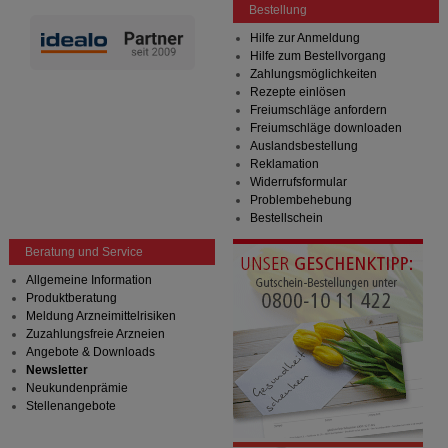
Bestellung
Hilfe zur Anmeldung
Hilfe zum Bestellvorgang
Zahlungsmöglichkeiten
Rezepte einlösen
Freiumschläge anfordern
Freiumschläge downloaden
Auslandsbestellung
Reklamation
Widerrufsformular
Problembehebung
Bestellschein
Beratung und Service
Allgemeine Information
Produktberatung
Meldung Arzneimittelrisiken
Zuzahlungsfreie Arzneien
Angebote & Downloads
Newsletter
Neukundenprämie
Stellenangebote