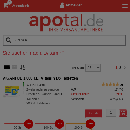
0
Anmelden
Warenkorb
Sie suchen nach:
„
vitamin
“
1
2
pro Seite
VIGANTOL 1.000 I.E. Vitamin D3 Tabletten
WICK Pharma -
3
Zweigniederlassung der
AVP
***
17,47 €
Unser Preis
*
9,99 €
Procter & Gamble GmbH
13155690
Sie sparen
7,48 €
(
43%
)
200
St
Tabletten
Details
35%
39%
43%
50 St
100 St
200 St