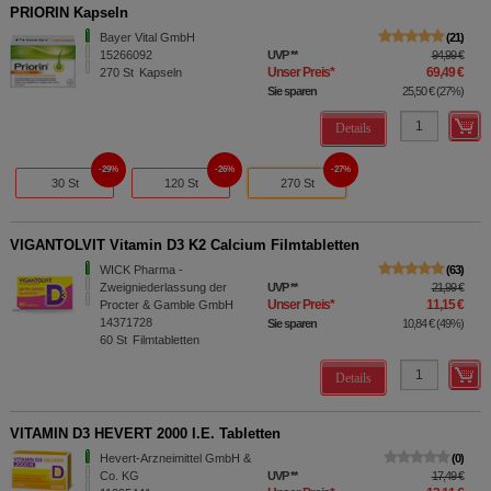
PRIORIN Kapseln
Bayer Vital GmbH
21
15266092
UVP
**
94,99 €
Unser Preis
*
69,49 €
270
St
Kapseln
Sie sparen
25,50 €
(
27%
)
Details
29%
26%
27%
30 St
120 St
270 St
VIGANTOLVIT Vitamin D3 K2 Calcium Filmtabletten
WICK Pharma -
63
Zweigniederlassung der
UVP
**
21,99 €
Unser Preis
*
11,15 €
Procter & Gamble GmbH
14371728
Sie sparen
10,84 €
(
49%
)
60
St
Filmtabletten
Details
VITAMIN D3 HEVERT 2000 I.E. Tabletten
Hevert-Arzneimittel GmbH &
0
Co. KG
UVP
**
17,49 €