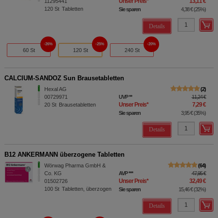
Unser Preis
*
13,11 €
11295441
120
St
Tabletten
Sie sparen
4,38 €
(
25%
)
Details
26%
25%
20%
60 St
120 St
240 St
CALCIUM-SANDOZ Sun Brausetabletten
Hexal AG
2
00729971
UVP
**
11,24 €
Unser Preis
*
7,29 €
20
St
Brausetabletten
Sie sparen
3,95 €
(
35%
)
Details
B12 ANKERMANN überzogene Tabletten
Wörwag Pharma GmbH &
64
Co. KG
AVP
***
47,95 €
Unser Preis
*
32,49 €
01502726
100
St
Tabletten, überzogen
Sie sparen
15,46 €
(
32%
)
Details