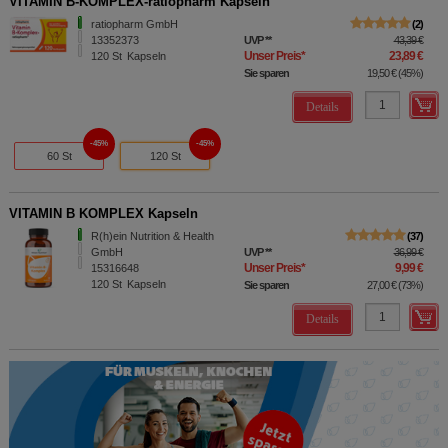
VITAMIN B-KOMPLEX-ratiopharm Kapseln
ratiopharm GmbH
2
13352373
UVP
**
43,39 €
Unser Preis
*
23,89 €
120
St
Kapseln
Sie sparen
19,50 €
(
45%
)
Details
45%
45%
60 St
120 St
VITAMIN B KOMPLEX Kapseln
R(h)ein Nutrition & Health
37
GmbH
UVP
**
36,99 €
Unser Preis
*
9,99 €
15316648
120
St
Kapseln
Sie sparen
27,00 €
(
73%
)
Details