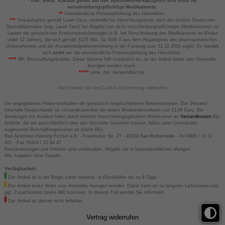
*
inkl. MwSt. Rabatte gelten auf den Apothekenverkaufspreis und nicht für
verschreibungspflichtige Medikamente.
**
Unverbindliche Preisempfehlung des Herstellers.
***
Verkaufspreis gemäß Lauer-Taxe; verbindlicher Abrechnungspreis nach der Großen Deutschen
Spezialitätentaxe (sog. Lauer-Taxe) bei Abgabe von nicht verschreibungspflichtigen Medikamenten zu
Lasten der gesetzlichen Krankenversicherungen (z.B. bei Verschreibung des Medikaments an Kinder
unter 12 Jahren), die sich gemäß §129 Abs. 5a SGB V aus dem Abgabepreis des pharmazeutischen
Unternehmens und der Arzneimittelpreisverordnung in der Fassung zum 31.12.2003 ergibt. Es handelt
sich
nicht
um die unverbindliche Preisempfehlung des Herstellers.
****
BK: Beschaffungskosten. Diese Summe fällt zusätzlich an, da der Artikel direkt vom Hersteller
bezogen werden muss.
*****
verw. bis: Verwendbar bis.
Hier können Sie Ihre Cookie-Zustimmung widerrufen
Die angegebenen Preise beinhalten die gesetzlich vorgeschriebene Mehrwertsteuer. Der Versand
innerhalb Deutschlands ist versandkostenfrei bei einem Mindestbestellwert von 13,99 Euro. Bei
Sendungen ins Ausland fallen durch erhöhte Versicherungsgebühren Mehrkosten an
Versandkosten
Bei
Artikeln, die wir ausschließlich über den Hersteller beziehen können, fallen unter Umständen
sogenannte Beschaffungskosten an (siehe BK).
Bad Apotheke Henning Fichter e.K. - Frankfurter Str. 27 - 49214 Bad Rothenfelde - Tel 0800 / 10 11
422 - Fax 05424 / 21 64 47
Preisänderungen und Irrtümer sind vorbehalten. Abgabe nur in haushaltsüblichen Mengen.
Alle Angaben ohne Gewähr.
Verfügbarkeit:
Der Artikel ist in der Regel sofort lieferbar, in Einzelfällen bis zu 6 Tage.
Der Artikel muss direkt vom Hersteller bezogen werden. Daher kann es zu längeren Lieferzeiten und
ggf. Zusatzkosten (siehe BK) kommen. In diesem Fall werden Sie informiert.
Der Artikel ist derzeit nicht lieferbar.
Vertrag widerrufen