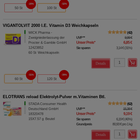
20%
32%
50 St
100 St
VIGANTOLVIT 2000 I.E. Vitamin D3 Weichkapseln
WICK Pharma -
42
Zweigniederlassung der
UVP
**
9,99 €
Unser Preis
*
6,85 €
Procter & Gamble GmbH
12423852
Sie sparen
3,14 €
(
31%
)
60
St
Weichkapseln
Details
31%
39%
60 St
120 St
ELOTRANS reload Elektrolyt-Pulver m.Vitaminen Btl.
STADA Consumer Health
62
Deutschland GmbH
UVP
**
15,38 €
Unser Preis
*
9,19 €
18320478
15X7.57
g
Beutel
Sie sparen
6,19 €
(
40%
)
Grundpreis
80,93 €
pro 1 kg
Details