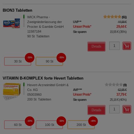
BION3 Tabletten
WICK Pharma -
61
Zweigniederlassung der
UVP
**
44,99 €
Unser Preis
*
29,44 €
Procter & Gamble GmbH
11587184
Sie sparen
15,55 €
(
35%
)
90
St
Tabletten
Details
30%
35%
30 St
90 St
VITAMIN B-KOMPLEX forte Hevert Tabletten
Hevert-Arzneimittel GmbH &
0
Co. KG
AVP
***
62,95 €
Unser Preis
*
37,79 €
05003960
200
St
Tabletten
Sie sparen
25,16 €
(
40%
)
Details
20%
32%
40%
60 St
100 St
200 St