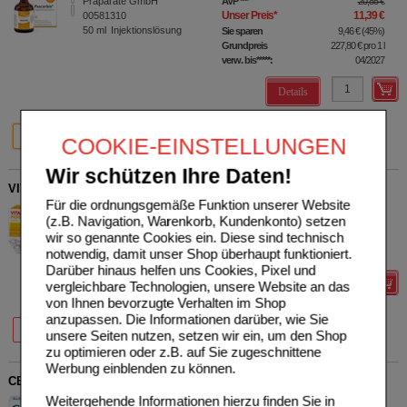
Präparate GmbH
AVP
***
20,85 €
Unser Preis
*
11,39 €
00581310
50
ml
Injektionslösung
Sie sparen
9,46 €
(
45%
)
Grundpreis
227,80 €
pro 1 l
verw. bis*****:
04/2027
Details
45%
38%
36%
50 ml
20X50 ml
60X50 ml
COOKIE-EINSTELLUNGEN
Wir schützen Ihre Daten!
VITAMIN B-KOMPLEX forte Hevert Tabletten
Für die ordnungsgemäße Funktion unserer Website
Hevert-Arzneimittel GmbH &
0
(z.B. Navigation, Warenkorb, Kundenkonto) setzen
Co. KG
AVP
***
35,50 €
wir so genannte Cookies ein. Diese sind technisch
Unser Preis
*
24,24 €
05003931
notwendig, damit unser Shop überhaupt funktioniert.
100
St
Tabletten
Sie sparen
11,26 €
(
32%
)
Darüber hinaus helfen uns Cookies, Pixel und
Details
vergleichbare Technologien, unsere Website an das
von Ihnen bevorzugte Verhalten im Shop
anzupassen. Die Informationen darüber, wie Sie
20%
32%
40%
60 St
100 St
200 St
unsere Seiten nutzen, setzen wir ein, um den Shop
zu optimieren oder z.B. auf Sie zugeschnittene
Werbung einblenden zu können.
CETEBE ABWEHR plus Vitamin C+Vitamin D3+Zink Kaps.
Weitergehende Informationen hierzu finden Sie in
STADA Consumer Health
0