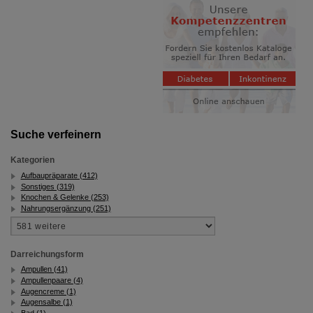
Suche verfeinern
Kategorien
Aufbaupräparate (412)
Sonstiges (319)
Knochen & Gelenke (253)
Nahrungsergänzung (251)
Darreichungsform
Ampullen (41)
Ampullenpaare (4)
Augencreme (1)
Augensalbe (1)
Bad (1)