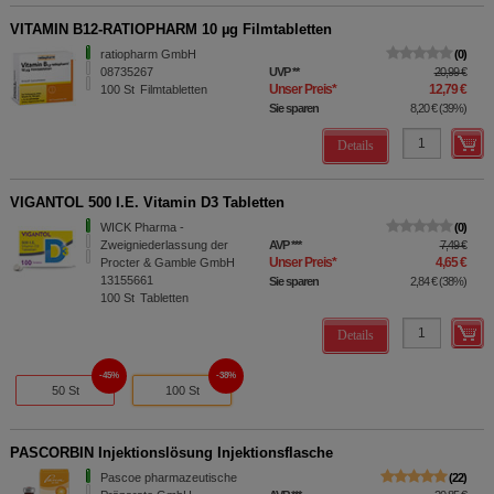
VITAMIN B12-RATIOPHARM 10 µg Filmtabletten
ratiopharm GmbH
0
08735267
UVP
**
20,99 €
Unser Preis
*
12,79 €
100
St
Filmtabletten
Sie sparen
8,20 €
(
39%
)
Details
VIGANTOL 500 I.E. Vitamin D3 Tabletten
WICK Pharma -
0
Zweigniederlassung der
AVP
***
7,49 €
Unser Preis
*
4,65 €
Procter & Gamble GmbH
13155661
Sie sparen
2,84 €
(
38%
)
100
St
Tabletten
Details
45%
38%
50 St
100 St
PASCORBIN Injektionslösung Injektionsflasche
Pascoe pharmazeutische
22