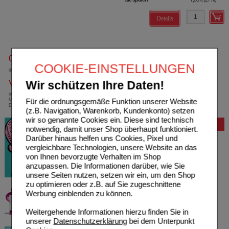
Details
0800-10 11 422
COOKIE-EINSTELLUNGEN
gebührenfreie Rufnummer
Versandkostenfrei
Wir schützen Ihre Daten!
innerhalb Deutschlands bei einem
Für die ordnungsgemäße Funktion unserer Website
Mindestbestellwert von 13,99 Euro oder bei
Einsendung eines Kassenrezeptes
(z.B. Navigation, Warenkorb, Kundenkonto) setzen
wir so genannte Cookies ein. Diese sind technisch
Bewertung
notwendig, damit unser Shop überhaupt funktioniert.
Darüber hinaus helfen uns Cookies, Pixel und
vergleichbare Technologien, unsere Website an das
von Ihnen bevorzugte Verhalten im Shop
anzupassen. Die Informationen darüber, wie Sie
unsere Seiten nutzen, setzen wir ein, um den Shop
zu optimieren oder z.B. auf Sie zugeschnittene
Werbung einblenden zu können.
Weitergehende Informationen hierzu finden Sie in
unserer
Datenschutzerklärung
bei dem Unterpunkt