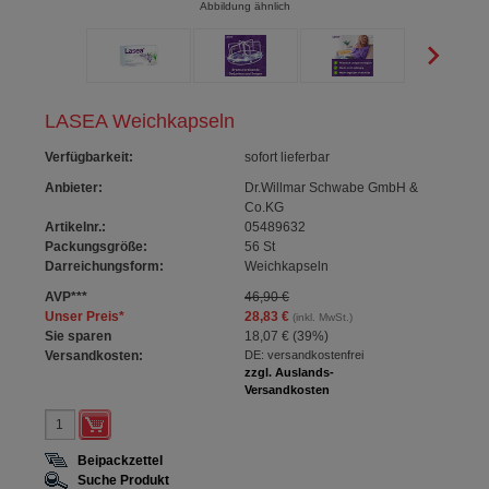
Abbildung ähnlich
LASEA Weichkapseln
Verfügbarkeit
:
sofort lieferbar
Anbieter:
Dr.Willmar Schwabe GmbH &
Co.KG
Artikelnr.:
05489632
Packungsgröße:
56
St
Darreichungsform:
Weichkapseln
AVP
***
46,90 €
Unser Preis
*
28,83 €
(inkl. MwSt.)
Sie sparen
18,07 €
(
39%
)
Versandkosten:
DE: versandkostenfrei
zzgl. Auslands-
Versandkosten
Beipackzettel
Suche Produkt