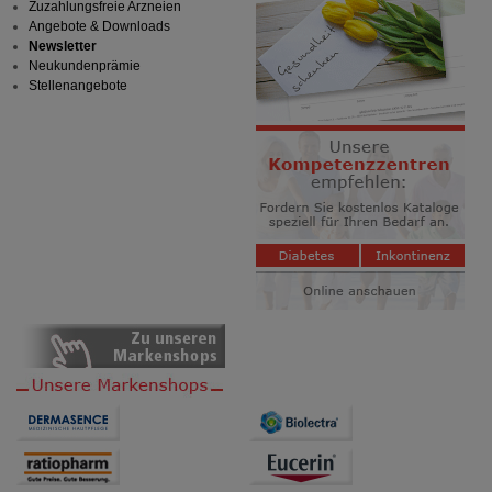
Zuzahlungsfreie Arzneien
Statistik & Tracking:
Hierüber lassen sich
Angebote & Downloads
Informationen über die Art und Weise der Nutzung
Newsletter
unserer Website sammeln, mit deren Hilfe wir unsere
Neukundenprämie
Website weiter für Sie optimieren können, den Inhalt
Stellenangebote
auf unserer Website aber auch die Werbung auf
Drittseiten möglichst relevant für Sie zu gestalten.
Bitte beachten Sie, dass Daten hierfür teilweise an
Dritte wie z.B. Google oder soziale Medien
übertragen werden.