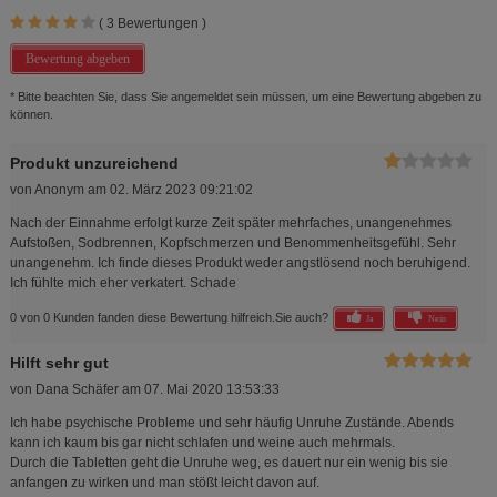
(
3
Bewertungen )
Bewertung abgeben
* Bitte beachten Sie, dass Sie angemeldet sein müssen, um eine Bewertung abgeben zu
können.
Produkt unzureichend
von
Anonym
am
02. März 2023 09:21:02
Nach der Einnahme erfolgt kurze Zeit später mehrfaches, unangenehmes
Aufstoßen, Sodbrennen, Kopfschmerzen und Benommenheitsgefühl. Sehr
unangenehm. Ich finde dieses Produkt weder angstlösend noch beruhigend.
Ich fühlte mich eher verkatert. Schade
0 von 0 Kunden fanden diese Bewertung hilfreich.
Sie auch?
Ja
Nein
Hilft sehr gut
von
Dana Schäfer
am
07. Mai 2020 13:53:33
Ich habe psychische Probleme und sehr häufig Unruhe Zustände. Abends
kann ich kaum bis gar nicht schlafen und weine auch mehrmals.
Durch die Tabletten geht die Unruhe weg, es dauert nur ein wenig bis sie
anfangen zu wirken und man stößt leicht davon auf.