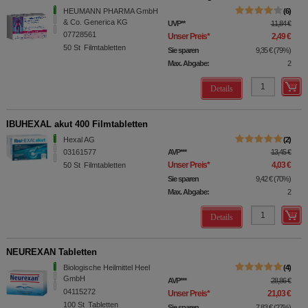
HEUMANN PHARMA GmbH
6
& Co. Generica KG
UVP
**
11,84 €
07728561
Unser Preis
*
2,49 €
50
St
Filmtabletten
Sie sparen
9,35 €
(
79%
)
Max. Abgabe:
2
Details
IBUHEXAL akut 400 Filmtabletten
Hexal AG
2
03161577
AVP
***
13,45 €
Unser Preis
*
4,03 €
50
St
Filmtabletten
Sie sparen
9,42 €
(
70%
)
Max. Abgabe:
2
Details
NEUREXAN Tabletten
Biologische Heilmittel Heel
4
GmbH
AVP
***
28,86 €
04115272
Unser Preis
*
21,03 €
100
St
Tabletten
Sie sparen
7,83 €
(
27%
)