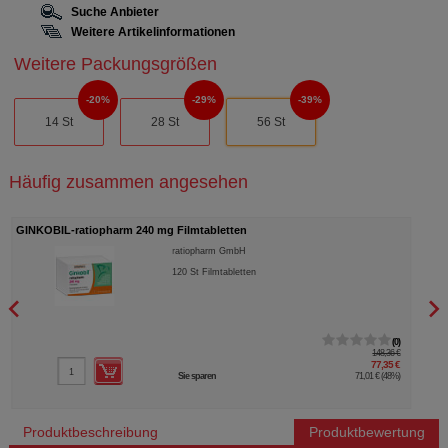
Suche Anbieter
Weitere Artikelinformationen
Weitere Packungsgrößen
20%
29%
39%
14 St
28 St
56 St
Häufig zusammen angesehen
GINKOBIL-ratiopharm 240 mg Filmtabletten
B12 
ratiopharm GmbH
120
St
Filmtabletten
0
148,36 €
77,35 €
Sie sparen
71,01 €
(
48%
)
Produktbeschreibung
Produktbewertung