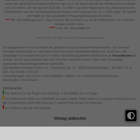
Lasten der gesetzlichen Krankenversicherungen (z.B. bei Verschreibung des Medikaments an Kinder
unter 12 Jahren), die sich gemäß §129 Abs. 5a SGB V aus dem Abgabepreis des pharmazeutischen
Unternehmens und der Arzneimittelpreisverordnung in der Fassung zum 31.12.2003 ergibt. Es handelt
sich
nicht
um die unverbindliche Preisempfehlung des Herstellers.
****
BK: Beschaffungskosten. Diese Summe fällt zusätzlich an, da der Artikel direkt vom Hersteller
bezogen werden muss.
*****
verw. bis: Verwendbar bis.
Hier können Sie Ihre Cookie-Zustimmung widerrufen
Die angegebenen Preise beinhalten die gesetzlich vorgeschriebene Mehrwertsteuer. Der Versand
innerhalb Deutschlands ist versandkostenfrei bei einem Mindestbestellwert von 13,99 Euro. Bei
Sendungen ins Ausland fallen durch erhöhte Versicherungsgebühren Mehrkosten an
Versandkosten
Bei
Artikeln, die wir ausschließlich über den Hersteller beziehen können, fallen unter Umständen
sogenannte Beschaffungskosten an (siehe BK).
Bad Apotheke Henning Fichter e.K. - Frankfurter Str. 27 - 49214 Bad Rothenfelde - Tel 0800 / 10 11
422 - Fax 05424 / 21 64 47
Preisänderungen und Irrtümer sind vorbehalten. Abgabe nur in haushaltsüblichen Mengen.
Alle Angaben ohne Gewähr.
Verfügbarkeit:
Der Artikel ist in der Regel sofort lieferbar, in Einzelfällen bis zu 6 Tage.
Der Artikel muss direkt vom Hersteller bezogen werden. Daher kann es zu längeren Lieferzeiten und
ggf. Zusatzkosten (siehe BK) kommen. In diesem Fall werden Sie informiert.
Der Artikel ist derzeit nicht lieferbar.
Vertrag widerrufen