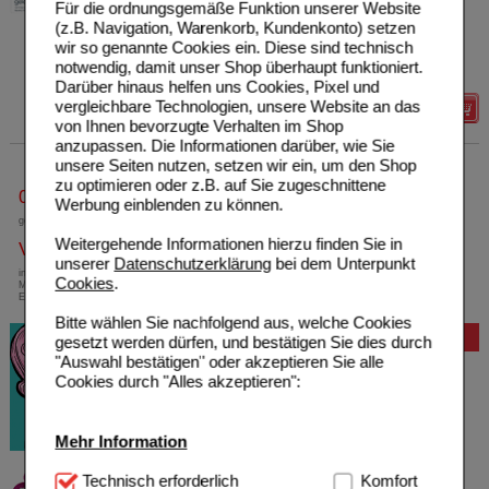
Für die ordnungsgemäße Funktion unserer Website
Unser Preis
*
11,92 €
25
g
Gel
(z.B. Navigation, Warenkorb, Kundenkonto) setzen
Sie sparen
7,06 €
(
37%
)
wir so genannte Cookies ein. Diese sind technisch
Grundpreis
476,80 €
pro 1 kg
notwendig, damit unser Shop überhaupt funktioniert.
Max. Abgabe:
1
Darüber hinaus helfen uns Cookies, Pixel und
vergleichbare Technologien, unsere Website an das
Details
von Ihnen bevorzugte Verhalten im Shop
anzupassen. Die Informationen darüber, wie Sie
unsere Seiten nutzen, setzen wir ein, um den Shop
zu optimieren oder z.B. auf Sie zugeschnittene
0800-10 11 422
Werbung einblenden zu können.
gebührenfreie Rufnummer
Weitergehende Informationen hierzu finden Sie in
Versandkostenfrei
unserer
Datenschutzerklärung
bei dem Unterpunkt
innerhalb Deutschlands bei einem
Cookies
.
Mindestbestellwert von 13,99 Euro oder bei
Einsendung eines Kassenrezeptes
Bitte wählen Sie nachfolgend aus, welche Cookies
Bewertung
gesetzt werden dürfen, und bestätigen Sie dies durch
"Auswahl bestätigen" oder akzeptieren Sie alle
Cookies durch "Alles akzeptieren":
Mehr Information
Technisch Notwendig:
Technisch erforderlich
Hierbei handelt es sich um
Komfort