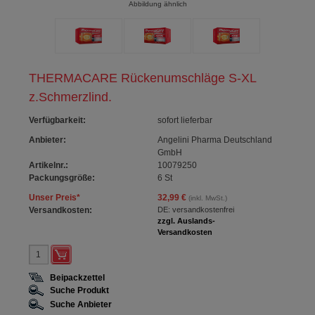
Abbildung ähnlich
THERMACARE Rückenumschläge S-XL
z.Schmerzlind.
Verfügbarkeit
:
sofort lieferbar
Anbieter:
Angelini Pharma Deutschland
GmbH
Artikelnr.:
10079250
Packungsgröße:
6
St
Unser Preis
*
32,99 €
(inkl. MwSt.)
Versandkosten:
DE: versandkostenfrei
zzgl. Auslands-
Versandkosten
Beipackzettel
Suche Produkt
Suche Anbieter