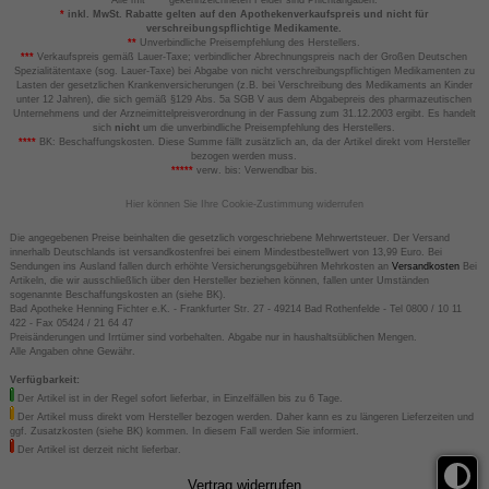
*
inkl. MwSt. Rabatte gelten auf den Apothekenverkaufspreis und nicht für
verschreibungspflichtige Medikamente.
**
Unverbindliche Preisempfehlung des Herstellers.
***
Verkaufspreis gemäß Lauer-Taxe; verbindlicher Abrechnungspreis nach der Großen Deutschen
Spezialitätentaxe (sog. Lauer-Taxe) bei Abgabe von nicht verschreibungspflichtigen Medikamenten zu
Lasten der gesetzlichen Krankenversicherungen (z.B. bei Verschreibung des Medikaments an Kinder
unter 12 Jahren), die sich gemäß §129 Abs. 5a SGB V aus dem Abgabepreis des pharmazeutischen
Unternehmens und der Arzneimittelpreisverordnung in der Fassung zum 31.12.2003 ergibt. Es handelt
sich
nicht
um die unverbindliche Preisempfehlung des Herstellers.
****
BK: Beschaffungskosten. Diese Summe fällt zusätzlich an, da der Artikel direkt vom Hersteller
bezogen werden muss.
*****
verw. bis: Verwendbar bis.
Hier können Sie Ihre Cookie-Zustimmung widerrufen
Die angegebenen Preise beinhalten die gesetzlich vorgeschriebene Mehrwertsteuer. Der Versand
innerhalb Deutschlands ist versandkostenfrei bei einem Mindestbestellwert von 13,99 Euro. Bei
Sendungen ins Ausland fallen durch erhöhte Versicherungsgebühren Mehrkosten an
Versandkosten
Bei
Artikeln, die wir ausschließlich über den Hersteller beziehen können, fallen unter Umständen
sogenannte Beschaffungskosten an (siehe BK).
Bad Apotheke Henning Fichter e.K. - Frankfurter Str. 27 - 49214 Bad Rothenfelde - Tel 0800 / 10 11
422 - Fax 05424 / 21 64 47
Preisänderungen und Irrtümer sind vorbehalten. Abgabe nur in haushaltsüblichen Mengen.
Alle Angaben ohne Gewähr.
Verfügbarkeit:
Der Artikel ist in der Regel sofort lieferbar, in Einzelfällen bis zu 6 Tage.
Der Artikel muss direkt vom Hersteller bezogen werden. Daher kann es zu längeren Lieferzeiten und
ggf. Zusatzkosten (siehe BK) kommen. In diesem Fall werden Sie informiert.
Der Artikel ist derzeit nicht lieferbar.
Vertrag widerrufen