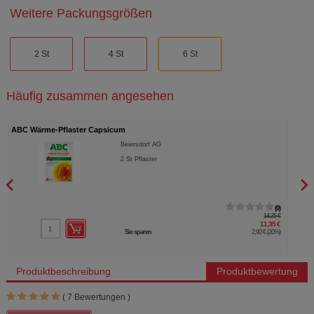
Weitere Packungsgrößen
2 St
4 St
6 St
Häufig zusammen angesehen
ABC Wärme-Pflaster Capsicum
VOLT
Beiersdorf AG
2
St
Pflaster
0
14,25 €
11,35 €
Sie sparen
2,90 €
(
20%
)
Produktbeschreibung
Produktbewertung
(
7
Bewertungen )