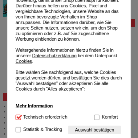
notwendig, damit unser Shop überhaupt funktioniert.
Darüber hinaus helfen uns Cookies, Pixel und
vergleichbare Technologien, unsere Website an das
von Ihnen bevorzugte Verhalten im Shop
anzupassen. Die Informationen darüber, wie Sie
Bestellung
unsere Seiten nutzen, setzen wir ein, um den Shop
Hilfe zur Anmeldung
zu optimieren oder z.B. auf Sie zugeschnittene
Hilfe zum Bestellvorgang
Werbung einblenden zu können.
Zahlungsmöglichkeiten
Rezepte einlösen
Weitergehende Informationen hierzu finden Sie in
Freiumschläge anfordern
unserer
Datenschutzerklärung
bei dem Unterpunkt
Freiumschläge downloaden
Cookies
.
Auslandsbestellung
Reklamation
Bitte wählen Sie nachfolgend aus, welche Cookies
Widerrufsformular
gesetzt werden dürfen, und bestätigen Sie dies durch
Problembehebung
"Auswahl bestätigen" oder akzeptieren Sie alle
Bestellschein
Cookies durch "Alles akzeptieren":
Beratung und Service
Mehr Information
Allgemeine Information
Produktberatung
Technisch Notwendig:
Technisch erforderlich
Hierbei handelt es sich um
Komfort
Meldung Arzneimittelrisiken
Cookies, die für die Grundfunktionen unserer
Zuzahlungsfreie Arzneien
Website notwendig sind (z.B. Navigation, Warenkorb,
Angebote & Downloads
Statistik & Tracking
Auswahl bestätigen
Kundenkonto), weshalb auf diese nicht verzichtet
Newsletter