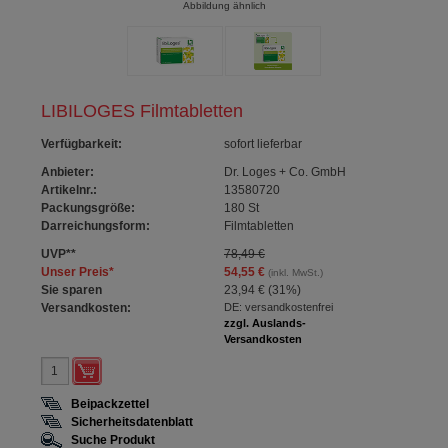
Abbildung ähnlich
LIBILOGES Filmtabletten
Verfügbarkeit
:
sofort lieferbar
Anbieter:
Dr. Loges + Co. GmbH
Artikelnr.:
13580720
Packungsgröße:
180
St
Darreichungsform:
Filmtabletten
UVP
**
78,49 €
Unser Preis
*
54,55 €
(inkl. MwSt.)
Sie sparen
23,94 €
(
31%
)
Versandkosten:
DE: versandkostenfrei
zzgl. Auslands-
Versandkosten
Beipackzettel
Sicherheitsdatenblatt
Suche Produkt