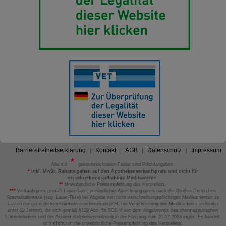
Barrierefreiheitserklärung
Kontakt
AGB
Datenschutz
Impressum
Alle mit
gekennzeichneten Felder sind Pflichtangaben.
*
inkl. MwSt. Rabatte gelten auf den Apothekenverkaufspreis und nicht für
verschreibungspflichtige Medikamente.
**
Unverbindliche Preisempfehlung des Herstellers.
***
Verkaufspreis gemäß Lauer-Taxe; verbindlicher Abrechnungspreis nach der Großen Deutschen
Spezialitätentaxe (sog. Lauer-Taxe) bei Abgabe von nicht verschreibungspflichtigen Medikamenten zu
Lasten der gesetzlichen Krankenversicherungen (z.B. bei Verschreibung des Medikaments an Kinder
unter 12 Jahren), die sich gemäß §129 Abs. 5a SGB V aus dem Abgabepreis des pharmazeutischen
Unternehmens und der Arzneimittelpreisverordnung in der Fassung zum 31.12.2003 ergibt. Es handelt
sich
nicht
um die unverbindliche Preisempfehlung des Herstellers.