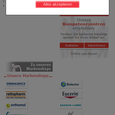
werden kann.
Neukundenprämie
Alles akzeptieren
Stellenangebote
Komfort:
Diese Cookies werden genutzt um das
Einkaufserlebnis noch ansprechender zu gestalten,
beispielsweise für die Wiedererkennung des
Besuchers oder unsere Seite an bevorzugte
Verhaltensweisen (z.B. Spracheinstellung)
anzupassen. Komfort-Cookies ermöglichen es uns
auch auf Ihre Bedürfnisse zugeschrittene Inhalte
anzuzeigen und unser Partnerprogramm zu
betreiben.
Statistik & Tracking:
Hierüber lassen sich
Informationen über die Art und Weise der Nutzung
unserer Website sammeln, mit deren Hilfe wir unsere
Website weiter für Sie optimieren können, den Inhalt
auf unserer Website aber auch die Werbung auf
Drittseiten möglichst relevant für Sie zu gestalten.
Bitte beachten Sie, dass Daten hierfür teilweise an
Dritte wie z.B. Google oder soziale Medien
übertragen werden.