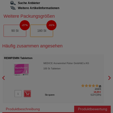
Suche Anbieter
Weitere Artikelinformationen
Weitere Packungsgrößen
27%
31%
90 St
180 St
Häufig zusammen angesehen
REMIFEMIN Tabletten
REMI
MEDICE Arzneimittel Pütter GmbH&Co.KG
100
St
Tabletten
2
27,57 €
18,35 €
Sie sparen
9,22 €
(
33%
)
Produktbeschreibung
Produktbewertung