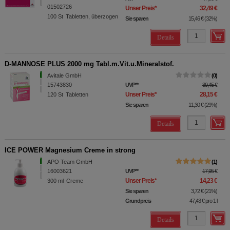
01502726
Unser Preis
*
32,49 €
100
St
Tabletten, überzogen
Sie sparen
15,46 €
(
32%
)
Details
D-MANNOSE PLUS 2000 mg Tabl.m.Vit.u.Mineralstof.
Avitale GmbH
0
15743830
UVP
**
39,45 €
Unser Preis
*
28,15 €
120
St
Tabletten
Sie sparen
11,30 €
(
29%
)
Details
ICE POWER Magnesium Creme in strong
APO Team GmbH
1
16003621
UVP
**
17,95 €
Unser Preis
*
14,23 €
300
ml
Creme
Sie sparen
3,72 €
(
21%
)
Grundpreis
47,43 €
pro 1 l
Details