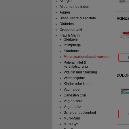
Allergie
Allgemeinbefinden
Augen
Blase, Niere & Prostata
AGNUS
Diabetes
Drogeriemarkt
Frau & Mann
Gleitgele
Intimpflege
Kondome
Menstruationsbeschwerden
Potenzmittel &
Fertilitätstörung
Vitalität und Stärkung
DOLORM
Wechseljahre
Kinder oder keine
Vaginalgel
Canesten Gyn
Vaginalflora
Vaginalpilz
Scheidentrockenheit
Multi-Mam
Multi-Gyn