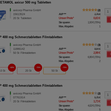
TAMOL axicur 500 mg Tabletten
axicorp Pharma GmbH
2
15613524
AVP
***
2,76 €
Unser Preis
*
0,83 €
20
St
Tabletten
Sie sparen
1,93 €
(
70%
)
Max. Abgabe:
1
 400 mg Schmerztabletten Filmtabletten
axicorp Pharma GmbH
3
11886142
AVP
***
9,94 €
Unser Preis
*
2,99 €
50
St
Filmtabletten
Sie sparen
6,95 €
(
70%
)
Max. Abgabe:
2
60%
70%
70%
10 St
20 St
50 St
 400 mg Schmerztabletten Filmtabletten
axicorp Pharma GmbH
2
07761914
AVP
***
5,75 €
Unser Preis
*
1,73 €
20
St
Filmtabletten
Sie sparen
4,02 €
(
70%
)
Max. Abgabe:
5