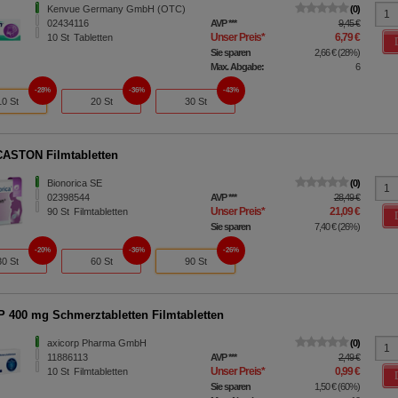
Kenvue Germany GmbH (OTC)
0
02434116
AVP
***
9,45 €
Unser Preis
*
6,79 €
10
St
Tabletten
Sie sparen
2,66 €
(
28%
)
Max. Abgabe:
6
28%
36%
43%
10 St
20 St
30 St
ASTON Filmtabletten
Bionorica SE
0
02398544
AVP
***
28,49 €
Unser Preis
*
21,09 €
90
St
Filmtabletten
Sie sparen
7,40 €
(
26%
)
20%
36%
26%
30 St
60 St
90 St
 400 mg Schmerztabletten Filmtabletten
axicorp Pharma GmbH
0
11886113
AVP
***
2,49 €
Unser Preis
*
0,99 €
10
St
Filmtabletten
Sie sparen
1,50 €
(
60%
)