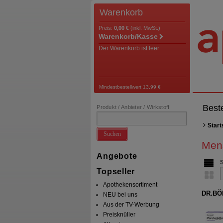
Warenkorb
Preis:
0,00 €
(inkl. MwSt.)
Warenkorb/Kasse
Der Warenkorb ist leer
Mindestbestellwert 13,99 €
Best
Produkt / Anbieter / Wirkstoff
Start
Suchen
Men
Angebote
Topseller
Apothekensortiment
DR.BÖH
NEU bei uns
Aus der TV-Werbung
Preisknüller