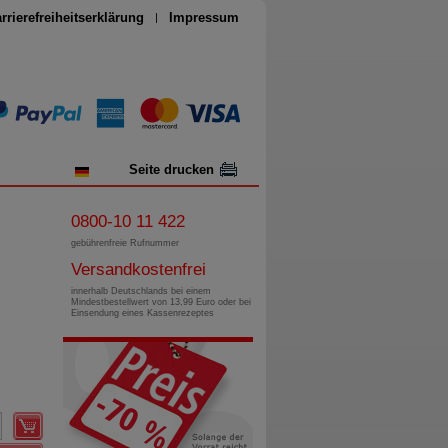
rrierefreiheitserklärung
Impressum
Seite drucken
0800-10 11 422
gebührenfreie Rufnummer
Versandkostenfrei
innerhalb Deutschlands bei einem
Mindestbestellwert von 13,99 Euro oder bei
Einsendung eines Kassenrezeptes