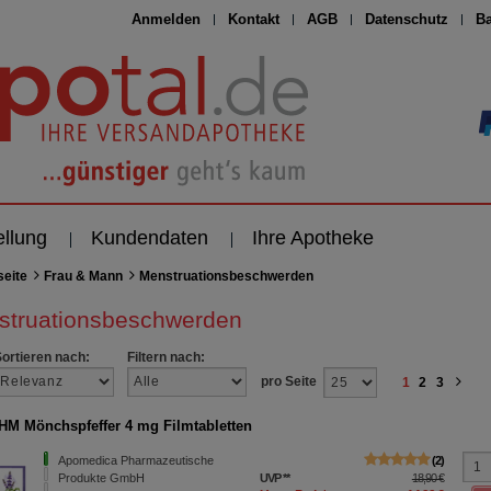
Anmelden
Kontakt
AGB
Datenschutz
Ba
ellung
Kundendaten
Ihre Apotheke
seite
Frau & Mann
Menstruationsbeschwerden
struationsbeschwerden
Sortieren nach:
Filtern nach:
pro Seite
1
2
3
M Mönchspfeffer 4 mg Filmtabletten
Apomedica Pharmazeutische
2
Produkte GmbH
UVP
**
18,90 €