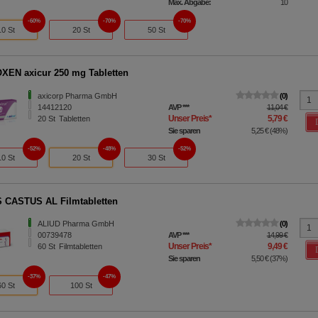
Max. Abgabe:
10
60%
70%
70%
10 St
20 St
50 St
EN axicur 250 mg Tabletten
axicorp Pharma GmbH
0
14412120
AVP
***
11,04 €
Unser Preis
*
5,79 €
20
St
Tabletten
Sie sparen
5,25 €
(
48%
)
52%
48%
52%
10 St
20 St
30 St
 CASTUS AL Filmtabletten
ALIUD Pharma GmbH
0
00739478
AVP
***
14,99 €
Unser Preis
*
9,49 €
60
St
Filmtabletten
Sie sparen
5,50 €
(
37%
)
37%
47%
60 St
100 St