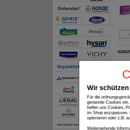
AGNUS
C
Wir schützen 
Für die ordnungsgemäß
genannte Cookies ein. 
NUROF
helfen uns Cookies, P
im Shop anzupassen. D
optimieren oder z.B. 
Weitergehende Informat