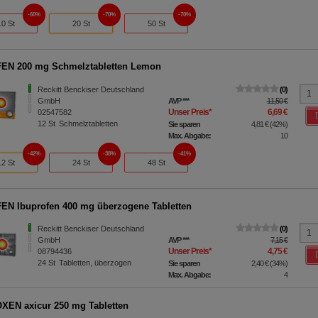
60%
70%
70%
10 St
20 St
50 St
EN 200 mg Schmelztabletten Lemon
Reckitt Benckiser Deutschland
0
GmbH
AVP
***
11,50 €
Unser Preis
*
6,69 €
02547582
12
St
Schmelztabletten
Sie sparen
4,81 €
(
42%
)
Max. Abgabe:
10
42%
38%
41%
12 St
24 St
48 St
N Ibuprofen 400 mg überzogene Tabletten
Reckitt Benckiser Deutschland
0
GmbH
AVP
***
7,15 €
Unser Preis
*
4,75 €
08794436
24
St
Tabletten, überzogen
Sie sparen
2,40 €
(
34%
)
Max. Abgabe:
4
EN axicur 250 mg Tabletten