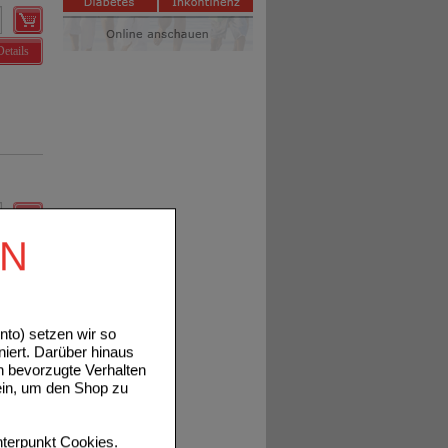
Details
EN
Details
to) setzen wir so
niert. Darüber hinaus
n bevorzugte Verhalten
ein, um den Shop zu
Details
terpunkt
Cookies
.