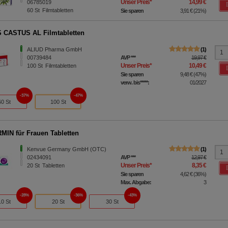
Unser Preis
*
14,99 €
06785019
60
St
Filmtabletten
Sie sparen
3,91 €
(
21%
)
 CASTUS AL Filmtabletten
ALIUD Pharma GmbH
1
00739484
AVP
***
19,97 €
Unser Preis
*
10,49 €
100
St
Filmtabletten
Sie sparen
9,48 €
(
47%
)
verw. bis*****:
01/2027
37%
47%
60 St
100 St
IN für Frauen Tabletten
Kenvue Germany GmbH (OTC)
1
02434091
AVP
***
12,97 €
Unser Preis
*
8,35 €
20
St
Tabletten
Sie sparen
4,62 €
(
36%
)
Max. Abgabe:
3
28%
36%
43%
10 St
20 St
30 St