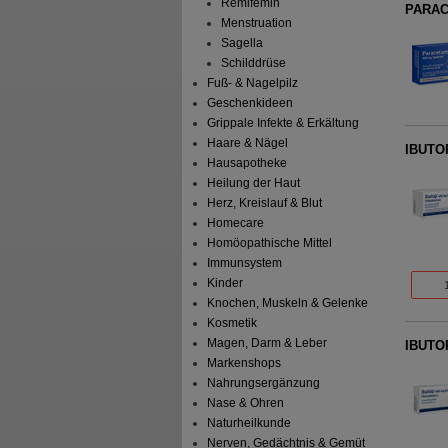
Remifemin
PARACE
Menstruation
Sagella
Schilddrüse
Fuß- & Nagelpilz
Geschenkideen
Grippale Infekte & Erkältung
Haare & Nägel
IBUTOP
Hausapotheke
Heilung der Haut
Herz, Kreislauf & Blut
Homecare
Homöopathische Mittel
Immunsystem
Kinder
Knochen, Muskeln & Gelenke
Kosmetik
Magen, Darm & Leber
IBUTOP
Markenshops
Nahrungsergänzung
Nase & Ohren
Naturheilkunde
Nerven, Gedächtnis & Gemüt