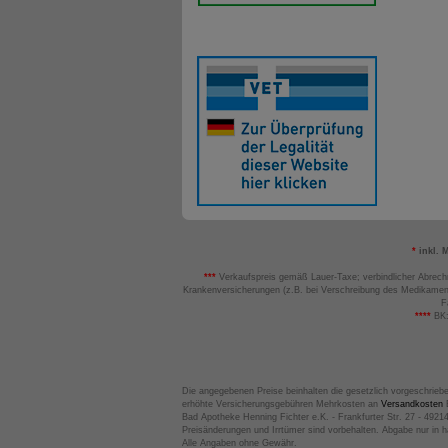
*
inkl. 
***
Verkaufspreis gemäß Lauer-Taxe; verbindlicher Abrech
Krankenversicherungen (z.B. bei Verschreibung des Medikamen
F
****
BK:
Die angegebenen Preise beinhalten die gesetzlich vorgeschrieb
erhöhte Versicherungsgebühren Mehrkosten an
Versandkosten
B
Bad Apotheke Henning Fichter e.K. - Frankfurter Str. 27 - 4921
Preisänderungen und Irrtümer sind vorbehalten. Abgabe nur in 
Alle Angaben ohne Gewähr.