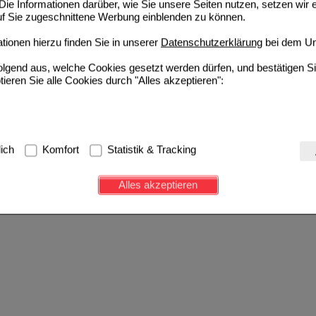
ie Informationen darüber, wie Sie unsere Seiten nutzen, setzen wir 
auf Sie zugeschnittene Werbung einblenden zu können.
ionen hierzu finden Sie in unserer
Datenschutzerklärung
bei dem Un
folgend aus, welche Cookies gesetzt werden dürfen, und bestätigen S
tieren Sie alle Cookies durch "Alles akzeptieren":
g:
Hierbei handelt es sich um Cookies, die für die Grundfunktionen u
lich
Komfort
Statistik & Tracking
avigation, Warenkorb, Kundenkonto), weshalb auf diese nicht verzich
s werden genutzt um das Einkaufserlebnis noch ansprechender zu g
Alles akzeptieren
e Wiedererkennung des Besuchers oder unsere Seite an bevorzugte Ve
zupassen. Komfort-Cookies ermöglichen es uns auch auf Ihre Bedürf
d unser Partnerprogramm zu betreiben.
ierüber lassen sich Informationen über die Art und Weise der Nutzu
fe wir unsere Website weiter für Sie optimieren können, den Inhalt a
ittseiten möglichst relevant für Sie zu gestalten. Bitte beachten Sie
e z.B. Google oder soziale Medien übertragen werden.