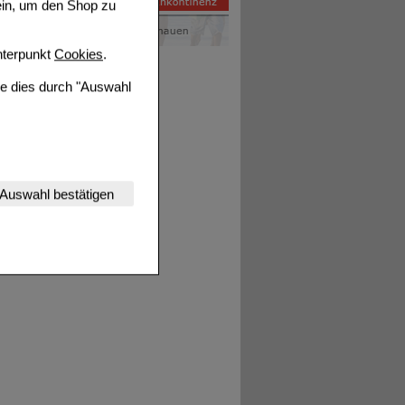
ein, um den Shop zu
terpunkt
Cookies
.
ie dies durch "Auswahl
nserer Website
Auswahl bestätigen
tet werden kann.
estalten,
rhaltensweisen (z.B.
nisse zugeschrittene
ng unserer Website
uf unserer Website aber
, dass Daten hierfür