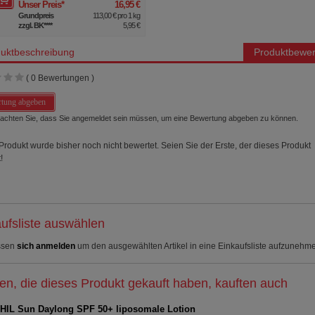
Unser Preis
*
16,95 €
Grundpreis
113,00 €
pro 1 kg
zzgl. BK
****
5,95 €
uktbeschreibung
Produktbewer
(
0
Bewertungen )
tung abgeben
beachten Sie, dass Sie angemeldet sein müssen, um eine Bewertung abgeben zu können.
Produkt wurde bisher noch nicht bewertet. Seien Sie der Erste, der dieses Produkt
!
ufsliste auswählen
ssen
sich anmelden
um den ausgewählten Artikel in eine Einkaufsliste aufzunehm
n, die dieses Produkt gekauft haben, kauften auch
IL Sun Daylong SPF 50+ liposomale Lotion