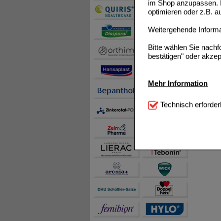
im Shop anzupassen. D
optimieren oder z.B. 
Weitergehende Informat
Bitte wählen Sie nach
bestätigen" oder akzep
Mehr Information
Technisch Notwendi
Technisch erforder
notwendig sind (z.B. N
Komfort:
Diese Cookie
beispielsweise für di
Spracheinstellung) an
Inhalte anzuzeigen un
Statistik & Tracking:
H
sammeln, mit deren Hil
auch die Werbung auf Dr
teilweise an Dritte wi