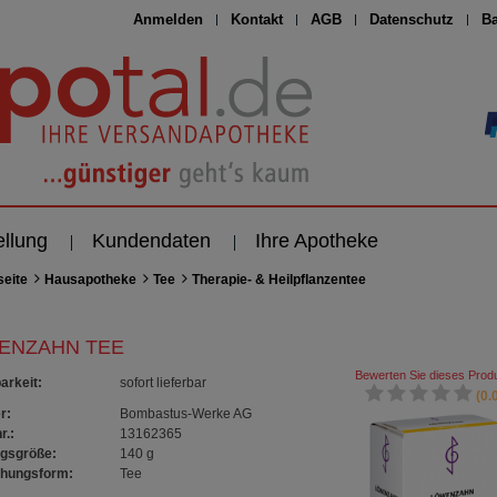
Anmelden
Kontakt
AGB
Datenschutz
Ba
ellung
Kundendaten
Ihre Apotheke
seite
Hausapotheke
Tee
Therapie- & Heilpflanzentee
ENZAHN TEE
Bewerten Sie dieses Produ
arkeit
:
sofort lieferbar
(0.0
r:
Bombastus-Werke AG
r.:
13162365
gsgröße:
140
g
chungsform:
Tee