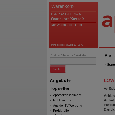
Warenkorb
Preis:
0,00 €
(inkl. MwSt.)
Warenkorb/Kasse
Der Warenkorb ist leer
Mindestbestellwert 13,99 €
Best
Produkt / Anbieter / Wirkstoff
Start
Suchen
LÖW
Angebote
Topseller
Verfügb
Apothekensortiment
Anbiete
Artikeln
NEU bei uns
Packun
Aus der TV-Werbung
Darrei
Preisknüller