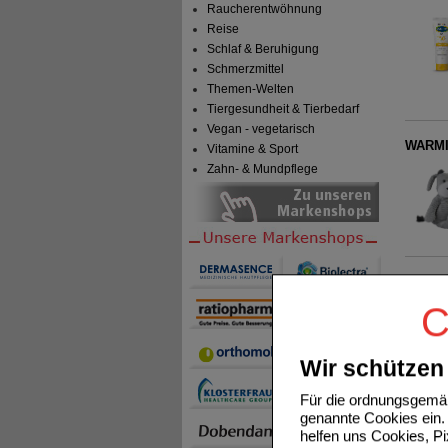
Raucherentwöhnung
Reise
Schlaf & Beruhigung
Schmerzmittel
Themen-Welten
Tiergesundheit & Tierbedarf
Vegan - vegetarisch
WARMI
Vitamine & Sport
Zahn- & Mundpflege
HANSAP
C
Wir schützen 
Für die ordnungsgemäß
genannte Cookies ein. 
helfen uns Cookies, P