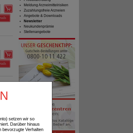
Meldung Arzneimittelrisiken
Zuzahlungsfreie Arzneien
Angebote & Downloads
tails
Newsletter
Neukundenprämie
Stellenangebote
tails
EN
tails
to) setzen wir so
niert. Darüber hinaus
n bevorzugte Verhalten