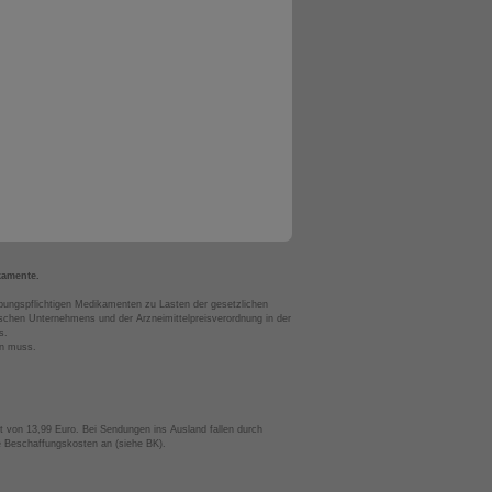
kamente.
bungspflichtigen Medikamenten zu Lasten der gesetzlichen
chen Unternehmens und der Arzneimittelpreisverordnung in der
s.
en muss.
t von 13,99 Euro. Bei Sendungen ins Ausland fallen durch
te Beschaffungskosten an (siehe BK).