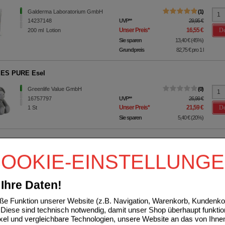
Galderma Laboratorium GmbH
1
14237148
UVP
**
29,95 €
De
Unser Preis
*
16,55 €
200
ml
Lotion
Sie sparen
13,40 €
(
45%
)
Grundpreis
82,75 €
pro 1 l
ES PURE Esel
Greenlife Value GmbH
0
16757797
UVP
**
26,99 €
De
Unser Preis
*
21,59 €
1
St
Sie sparen
5,40 €
(
20%
)
LAST Classic Pflaster 6 cmx2 m
OOKIE-EINSTELLUNG
Beiersdorf AG
0
16739693
UVP
**
5,25 €
De
Unser Preis
*
4,15 €
1
St
Pflaster
Ihre Daten!
Sie sparen
1,10 €
(
21%
)
e Funktion unserer Website (z.B. Navigation, Warenkorb, Kundenkon
Diese sind technisch notwendig, damit unser Shop überhaupt funktio
ixel und vergleichbare Technologien, unsere Website an das von Ihne