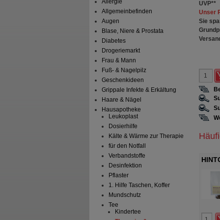
Allergie
UVP
**
Allgemeinbefinden
Unser 
Sie spa
Augen
Grundp
Blase, Niere & Prostata
Versan
Diabetes
Drogeriemarkt
Frau & Mann
Fuß- & Nagelpilz
Geschenkideen
Be
Grippale Infekte & Erkältung
Su
Haare & Nägel
Su
Hausapotheke
Leukoplast
We
Dosierhilfe
Häuf
Kälte & Wärme zur Therapie
für den Notfall
Verbandstoffe
HINT
Desinfektion
Pflaster
1. Hilfe Taschen, Koffer
Mundschutz
Tee
Kindertee