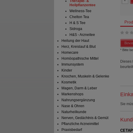
Therapie- &
Heilpflanzentee
Wellness-Tee
Chelton Tea
Prod
H & S Tee
Sidroga
H&S - Arzneitee
Heilung der Haut
Bewer
Herz, Kreislauf & Blut
* Bitte 
Homecare
Homöopathische Mittel
Dieses 
Immunsystem
beurteilt
Kinder
Knochen, Muskeln & Gelenke
Kosmetik
Magen, Darm & Leber
Einka
Markenshops
Nahrungsergänzung
Sie mü
Nase & Ohren
Naturheilkunde
Nerven, Gedächtnis & Gemüt
Kunde
Pflanzliche Arzneimittel
Praxisbedarf
CETAPH