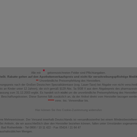
Alle mit
gekennzeichneten Felder sind Pflichtangaben.
MwSt. Rabatte gelten auf den Apothekenverkaufspreis und nicht für verschreibungspflichtige Medi
**
Unverbindliche Preisempfehlung des Herstellers.
nungspreis nach der Großen Deutschen Spezialitätentaxe (sog. Lauer-Taxe) bei Abgabe von nicht verschrei
ts an Kinder unter 12 Jahren), die sich gemäß §129 Abs. 5a SGB V aus dem Abgabepreis des pharmazeutis
assung zum 31.12.2003 ergibt. Es handelt sich
nicht
um die unverbindliche Preisempfehlung des Hersteller
 Beschaffungskosten. Diese Summe fällt zusätzlich an, da der Artikel direkt vom Hersteller bezogen werd
*****
verw. bis: Verwendbar bis.
Hier können Sie Ihre Cookie-Zustimmung widerrufen
ene Mehrwertsteuer. Der Versand innerhalb Deutschlands ist versandkostenfrei bei einem Mindestbestellwer
ei Artikeln, die wir ausschließlich über den Hersteller beziehen können, fallen unter Umständen sogenann
4 Bad Rothenfelde - Tel 0800 / 10 11 422 - Fax 05424 / 21 64 47
haushaltsüblichen Mengen.