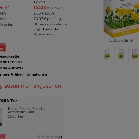
12,79 €
Preis
*
10,23 €
(inkl. MwSt.)
ren
2,56 €
(
20%
)
reis
73,07 €
pro 1 kg
dkosten:
DE: versandkostenfrei
zzgl. Auslands-
Versandkosten
Abbildung ähnlich
ipackzettel
che Produkt
che Anbieter
itere Artikelinformationen
ig zusammen angesehen
ONIA Tee
Harras Pharma Curarina
Arzneimittel GmbH
150
g
Tee
0