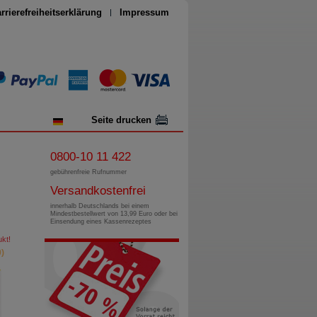
rrierefreiheitserklärung
Impressum
Seite drucken
0800-10 11 422
gebührenfreie Rufnummer
Versandkostenfrei
innerhalb Deutschlands bei einem
Mindestbestellwert von 13,99 Euro oder bei
Einsendung eines Kassenrezeptes
kt!
)