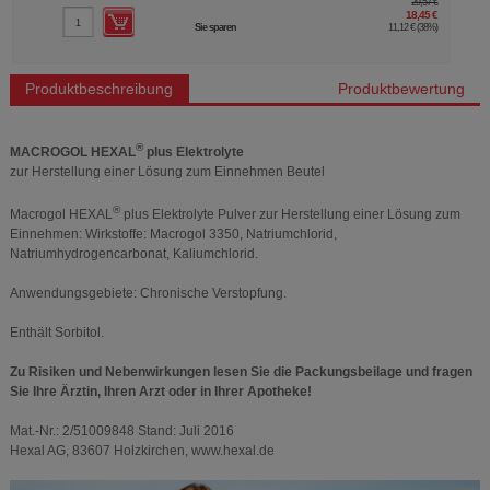
29,57 €
91,15 €
8,45 €
72,92 €
€
(
38%
)
Sie sparen
18,23 €
(
20%
)
MHD:
07/2027
Produktbeschreibung
Produktbewertung
®
MACROGOL HEXAL
plus Elektrolyte
zur Herstellung einer Lösung zum Einnehmen Beutel
®
Macrogol HEXAL
plus Elektrolyte Pulver zur Herstellung einer Lösung zum
Einnehmen: Wirkstoffe: Macrogol 3350, Natriumchlorid,
Natriumhydrogencarbonat, Kaliumchlorid.
Anwendungsgebiete: Chronische Verstopfung.
Enthält Sorbitol.
Zu Risiken und Nebenwirkungen lesen Sie die Packungsbeilage und fragen
Sie Ihre Ärztin, Ihren Arzt oder in Ihrer Apotheke!
Mat.-Nr.: 2/51009848 Stand: Juli 2016
Hexal AG, 83607 Holzkirchen, www.hexal.de