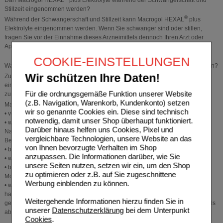
Darf Macrogol HEXAL
plus Elektrolyte während der Schwangerschaft und
Stillzeit eingenommen werden?
®
Während der Schwangerschaft und Stillzeit kann Macrogol HEXAL
plus
Elektrolyte eingenommen werden. Wenn Sie schwanger sind oder stillen,
fragen Sie vor der Einnahme dieses Arzneimittels dennoch Ihren Arzt oder
Apotheker um Rat.
COOKIE-EINSTELLUNGEN
®
Was ist bei der Einnahme von Macrogol HEXAL
plus Elektrolyte zu beachten?
®
Wir schützen Ihre Daten!
Zu Beginn der Anwendung von Macrogol HEXAL
plus Elektrolyte kann es
einige Tage bis zur ersten Stuhlentleerung dauern, da die Trinklösung
Für die ordnungsgemäße Funktion unserer Website
zunächst den gesamten Magen-Darm-Trakt passieren muss.
(z.B. Navigation, Warenkorb, Kundenkonto) setzen
®
Macrogol HEXAL
plus Elektrolyte darf nicht eingenommen werden:
wir so genannte Cookies ein. Diese sind technisch
• von Kindern unter 12 Jahren.
notwendig, damit unser Shop überhaupt funktioniert.
• wenn Sie allergisch gegen Macrogol, Natriumchlorid,
Darüber hinaus helfen uns Cookies, Pixel und
Natriumhydrogencarbonat, Kaliumchlorid oder einen der sonstigen
vergleichbare Technologien, unsere Website an das
Bestandteile dieses Arzneimittels sind.
von Ihnen bevorzugte Verhalten im Shop
• bei perforierter Darmwand.
anzupassen. Die Informationen darüber, wie Sie
• wenn bei Ihnen eine Darmblockade vorliegt (Darmverschluss, Ileus).
unsere Seiten nutzen, setzen wir ein, um den Shop
• bei schweren entzündlichen Darmerkrankungen wie z. B. Colitis ulcerosa,
zu optimieren oder z.B. auf Sie zugeschnittene
Morbus Crohn oder toxisches Megakolon.
Werbung einblenden zu können.
• wenn Sie sich schwach, atemlos, sehr durstig fühlen und Kopfschmerzen
haben, Schwierigkeiten beim Atmen haben, wenn Sie sich hinlegen oder
Weitergehende Informationen hierzu finden Sie in
geschwollene Knöchel haben, brechen SIe die Einnahme dieses Arzneimittels
unserer
Datenschutzerklärung
bei dem Unterpunkt
ab und informieren Sie sofort Ihren Arzt.
Cookies
.