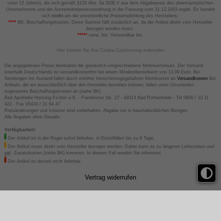
unter 12 Jahren), die sich gemäß §129 Abs. 5a SGB V aus dem Abgabepreis des pharmazeutischen
Unternehmens und der Arzneimittelpreisverordnung in der Fassung zum 31.12.2003 ergibt. Es handelt
sich
nicht
um die unverbindliche Preisempfehlung des Herstellers.
****
BK: Beschaffungskosten. Diese Summe fällt zusätzlich an, da der Artikel direkt vom Hersteller
bezogen werden muss.
*****
verw. bis: Verwendbar bis.
Hier können Sie Ihre Cookie-Zustimmung widerrufen
Die angegebenen Preise beinhalten die gesetzlich vorgeschriebene Mehrwertsteuer. Der Versand
innerhalb Deutschlands ist versandkostenfrei bei einem Mindestbestellwert von 13,99 Euro. Bei
Sendungen ins Ausland fallen durch erhöhte Versicherungsgebühren Mehrkosten an
Versandkosten
Bei
Artikeln, die wir ausschließlich über den Hersteller beziehen können, fallen unter Umständen
sogenannte Beschaffungskosten an (siehe BK).
Bad Apotheke Henning Fichter e.K. - Frankfurter Str. 27 - 49214 Bad Rothenfelde - Tel 0800 / 10 11
422 - Fax 05424 / 21 64 47
Preisänderungen und Irrtümer sind vorbehalten. Abgabe nur in haushaltsüblichen Mengen.
Alle Angaben ohne Gewähr.
Verfügbarkeit:
Der Artikel ist in der Regel sofort lieferbar, in Einzelfällen bis zu 6 Tage.
Der Artikel muss direkt vom Hersteller bezogen werden. Daher kann es zu längeren Lieferzeiten und
ggf. Zusatzkosten (siehe BK) kommen. In diesem Fall werden Sie informiert.
Der Artikel ist derzeit nicht lieferbar.
Vertrag widerrufen