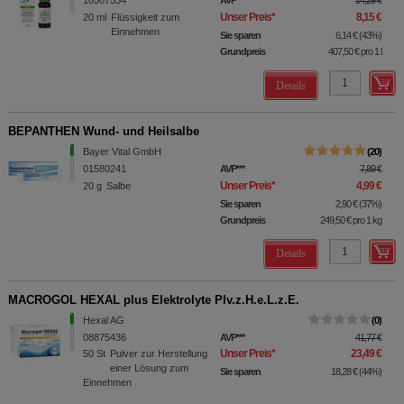
16507534
AVP
***
14,29 €
Unser Preis
*
8,15 €
20
ml
Flüssigkeit zum
Einnehmen
Sie sparen
6,14 €
(
43%
)
Grundpreis
407,50 €
pro 1 l
Details
BEPANTHEN Wund- und Heilsalbe
Bayer Vital GmbH
20
01580241
AVP
***
7,89 €
Unser Preis
*
4,99 €
20
g
Salbe
Sie sparen
2,90 €
(
37%
)
Grundpreis
249,50 €
pro 1 kg
Details
MACROGOL HEXAL plus Elektrolyte Plv.z.H.e.L.z.E.
Hexal AG
0
08875436
AVP
***
41,77 €
Unser Preis
*
23,49 €
50
St
Pulver zur Herstellung
einer Lösung zum
Sie sparen
18,28 €
(
44%
)
Einnehmen