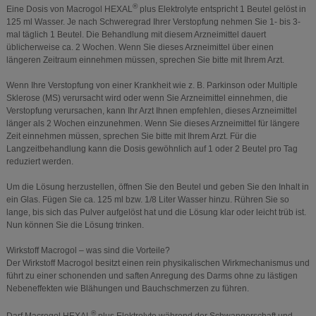
®
Eine Dosis von Macrogol HEXAL
plus Elektrolyte entspricht 1 Beutel gelöst in
125 ml Wasser. Je nach Schweregrad Ihrer Verstopfung nehmen Sie 1- bis 3-
mal täglich 1 Beutel. Die Behandlung mit diesem Arzneimittel dauert
üblicherweise ca. 2 Wochen. Wenn Sie dieses Arzneimittel über einen
längeren Zeitraum einnehmen müssen, sprechen Sie bitte mit Ihrem Arzt.
Wenn Ihre Verstopfung von einer Krankheit wie z. B. Parkinson oder Multiple
Sklerose (MS) verursacht wird oder wenn Sie Arzneimittel einnehmen, die
Verstopfung verursachen, kann Ihr Arzt Ihnen empfehlen, dieses Arzneimittel
länger als 2 Wochen einzunehmen. Wenn Sie dieses Arzneimittel für längere
Zeit einnehmen müssen, sprechen Sie bitte mit Ihrem Arzt. Für die
Langzeitbehandlung kann die Dosis gewöhnlich auf 1 oder 2 Beutel pro Tag
reduziert werden.
Um die Lösung herzustellen, öffnen Sie den Beutel und geben Sie den Inhalt in
ein Glas. Fügen Sie ca. 125 ml bzw. 1/8 Liter Wasser hinzu. Rühren Sie so
lange, bis sich das Pulver aufgelöst hat und die Lösung klar oder leicht trüb ist.
Nun können Sie die Lösung trinken.
Wirkstoff Macrogol – was sind die Vorteile?
Der Wirkstoff Macrogol besitzt einen rein physikalischen Wirkmechanismus und
führt zu einer schonenden und saften Anregung des Darms ohne zu lästigen
Nebeneffekten wie Blähungen und Bauchschmerzen zu führen.
®