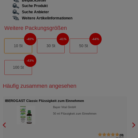
Beipackzettel
Suche Produkt
Suche Anbieter
Weitere Artikelinformationen
Weitere Packungsgrößen
40%
41%
44%
10 St
30 St
50 St
43%
100 St
Häufig zusammen angesehen
MOVICOL Beutel Plv.z.Her.e.Lsg.z.Einnehmen
Norgine GmbH
100
St
Pulver zur Herstellung einer Lösung zum
Einnehmen
33
1