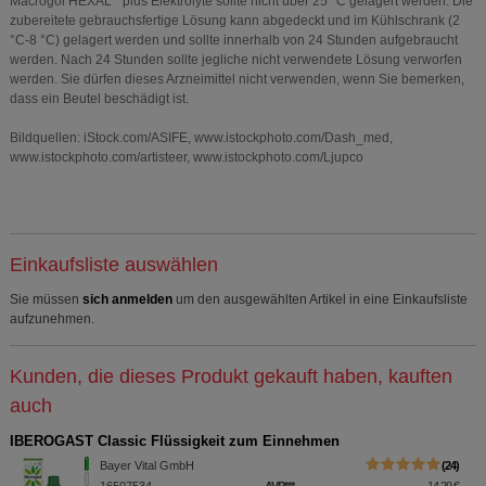
Macrogol HEXAL
plus Elektrolyte sollte nicht über 25 °C gelagert werden. Die
Statistik & Tracking:
Hierüber lassen sich
zubereitete gebrauchsfertige Lösung kann abgedeckt und im Kühlschrank (2
Informationen über die Art und Weise der Nutzung
°C-8 °C) gelagert werden und sollte innerhalb von 24 Stunden aufgebraucht
unserer Website sammeln, mit deren Hilfe wir unsere
werden. Nach 24 Stunden sollte jegliche nicht verwendete Lösung verworfen
Website weiter für Sie optimieren können, den Inhalt
werden. Sie dürfen dieses Arzneimittel nicht verwenden, wenn Sie bemerken,
auf unserer Website aber auch die Werbung auf
dass ein Beutel beschädigt ist.
Drittseiten möglichst relevant für Sie zu gestalten.
Bitte beachten Sie, dass Daten hierfür teilweise an
Bildquellen: iStock.com/ASIFE, www.istockphoto.com/Dash_med,
Dritte wie z.B. Google oder soziale Medien
www.istockphoto.com/artisteer, www.istockphoto.com/Ljupco
übertragen werden.
Einkaufsliste auswählen
Sie müssen
sich anmelden
um den ausgewählten Artikel in eine Einkaufsliste
aufzunehmen.
Kunden, die dieses Produkt gekauft haben, kauften
auch
IBEROGAST Classic Flüssigkeit zum Einnehmen
Bayer Vital GmbH
24