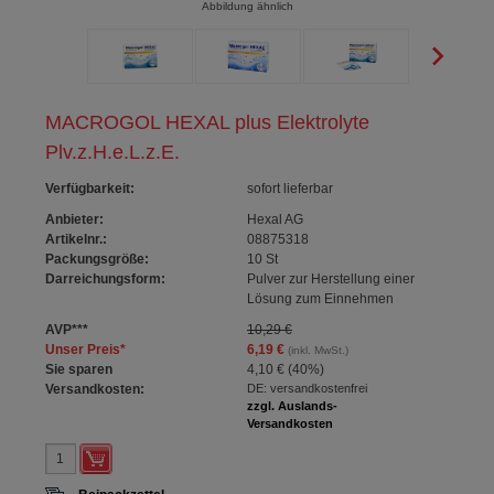
Abbildung ähnlich
MACROGOL HEXAL plus Elektrolyte
Plv.z.H.e.L.z.E.
Verfügbarkeit
:
sofort lieferbar
Anbieter:
Hexal AG
Artikelnr.:
08875318
Packungsgröße:
10
St
Darreichungsform:
Pulver zur Herstellung einer
Lösung zum Einnehmen
AVP
***
10,29 €
Unser Preis
*
6,19 €
(inkl. MwSt.)
Sie sparen
4,10 €
(
40%
)
Versandkosten:
DE: versandkostenfrei
zzgl. Auslands-
Versandkosten