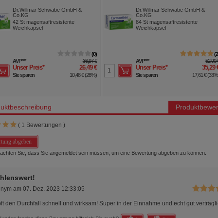
auungsstörungen
Verdauungsstörungen
Dr.Willmar Schwabe GmbH &
Dr.Willmar Schwabe GmbH &
Co.KG
Co.KG
eichkaps.
msr.Weichkaps.
42
St
magensaftresistente
84
St
magensaftresistente
Weichkapsel
Weichkapsel
0
AVP
***
36,97 €
AVP
***
52,90 
Unser Preis
*
26,49 €
Unser Preis
*
35,29 
Sie sparen
10,48 €
(
28%
)
Sie sparen
17,61 €
(
33
uktbeschreibung
Produktbewer
(
1
Bewertungen )
tung abgeben
beachten Sie, dass Sie angemeldet sein müssen, um eine Bewertung abgeben zu können.
hlenswert!
onym
am
07. Dez. 2023 12:33:05
t den Durchfall schnell und wirksam! Super in der Einnahme und echt gut verträgli