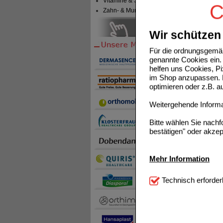
Vitamine & Sport
C
Zahn- & Mundpflege
Wir schützen 
SINUPR
Für die ordnungsgemäß
genannte Cookies ein. 
helfen uns Cookies, P
im Shop anzupassen. D
optimieren oder z.B. 
Weitergehende Informat
Bitte wählen Sie nach
bestätigen" oder akzep
Mehr Information
Technisch Notwendi
Technisch erforder
notwendig sind (z.B. N
Komfort:
Diese Cookie
beispielsweise für di
Spracheinstellung) an