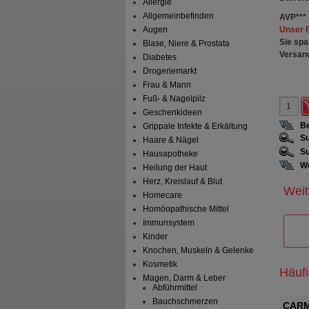
Allergie
Allgemeinbefinden
AVP
***
Unser 
Augen
Sie spa
Blase, Niere & Prostata
Versan
Diabetes
Drogeriemarkt
Frau & Mann
Fuß- & Nagelpilz
Geschenkideen
Be
Grippale Infekte & Erkältung
Su
Haare & Nägel
Su
Hausapotheke
We
Heilung der Haut
Herz, Kreislauf & Blut
Weit
Homecare
Homöopathische Mittel
Immunsystem
Kinder
Knochen, Muskeln & Gelenke
Kosmetik
Häuf
Magen, Darm & Leber
Abführmittel
Bauchschmerzen
bführ-Tropfen
TALCID Kautabletten
CARM