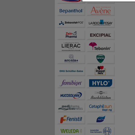
Inhalte anzuzeigen un
Statistik & Tracking:
H
sammeln, mit deren Hil
auch die Werbung auf Dr
teilweise an Dritte wi