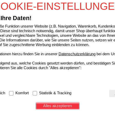
De
Unser Preis
*
5,75 €
10
g
Augen- u. Nasensalbe
OOKIE-EINSTELLUNG
Sie sparen
3,03 €
(
35%
)
Grundpreis
575,00 €
pro 1 kg
Ihre Daten!
ET extract überzogene Tabletten
e Funktion unserer Website (z.B. Navigation, Warenkorb, Kundenkon
Diese sind technisch notwendig, damit unser Shop überhaupt funktio
Bionorica SE
2
ixel und vergleichbare Technologien, unsere Website an das von Ihne
09285547
AVP
***
29,99 €
ie Informationen darüber, wie Sie unsere Seiten nutzen, setzen wir 
De
Unser Preis
*
21,05 €
40
St
Tabletten, überzogen
auf Sie zugeschnittene Werbung einblenden zu können.
Sie sparen
8,94 €
(
30%
)
ionen hierzu finden Sie in unserer
Datenschutzerklärung
bei dem Un
folgend aus, welche Cookies gesetzt werden dürfen, und bestätigen S
tieren Sie alle Cookies durch "Alles akzeptieren":
g:
Hierbei handelt es sich um Cookies, die für die Grundfunktionen u
lich
Komfort
Statistik & Tracking
avigation, Warenkorb, Kundenkonto), weshalb auf diese nicht verzich
s werden genutzt um das Einkaufserlebnis noch ansprechender zu g
Alles akzeptieren
e Wiedererkennung des Besuchers oder unsere Seite an bevorzugte Ve
zupassen. Komfort-Cookies ermöglichen es uns auch auf Ihre Bedürf