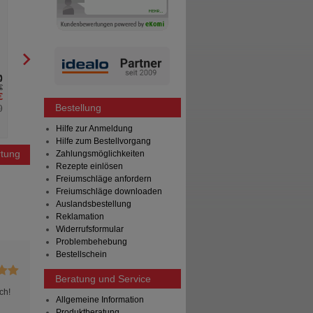
Dragees 20 mg
HERMES Arzneimittel GmbH
Bayer Vital GmbH
20
St
Kaugummi
50
St
Kautabletten
2
0
€
AVP
***
21,99 €
AVP
***
€
Unser Preis
*
17,59 €
Unser Preis
*
Bestellung
%
)
Sie sparen
4,40 €
(
20%
)
Sie sparen
Max. Abgabe:
3
Max. Abgabe:
Hilfe zur Anmeldung
Hilfe zum Bestellvorgang
tung
Zahlungsmöglichkeiten
Rezepte einlösen
Freiumschläge anfordern
Freiumschläge downloaden
Auslandsbestellung
Reklamation
Widerrufsformular
Problembehebung
Bestellschein
Beratung und Service
ch!
Allgemeine Information
Produktberatung