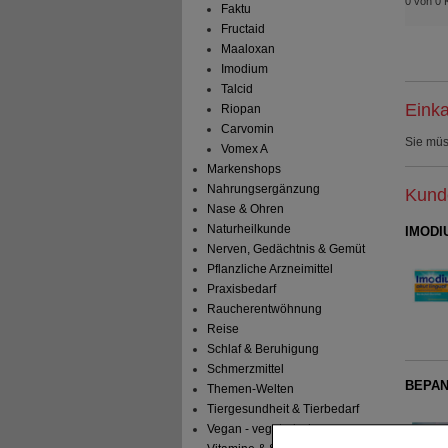
0 von 0 
Faktu
Fructaid
Maaloxan
Imodium
Talcid
Einka
Riopan
Carvomin
Sie mü
Vomex A
Markenshops
Nahrungsergänzung
Kunde
Nase & Ohren
Naturheilkunde
IMODIU
Nerven, Gedächtnis & Gemüt
Pflanzliche Arzneimittel
Praxisbedarf
Raucherentwöhnung
Reise
Schlaf & Beruhigung
Schmerzmittel
BEPAN
Themen-Welten
Tiergesundheit & Tierbedarf
Vegan - vegetarisch