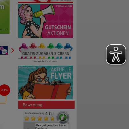
31%
Bewertung
SUPERPEP Reise Kaugummi
TALCID Kautabletten