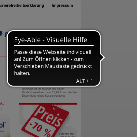
rrierefreiheitserklärung
Impressum
Seite drucken
0800-10 11 422
gebührenfreie Rufnummer
Versandkostenfrei
innerhalb Deutschlands bei einem
Mindestbestellwert von 13,99 Euro oder bei
Einsendung eines Kassenrezeptes
kt!
)