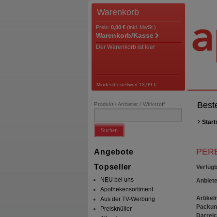
Warenkorb
Preis:
0,00 €
(inkl. MwSt.)
Warenkorb/Kasse
Der Warenkorb ist leer
Mindestbestellwert 13,99 €
Best
Produkt / Anbieter / Wirkstoff
Start
Suchen
PERE
Angebote
Topseller
Verfügb
NEU bei uns
Anbiete
Apothekensortiment
Artikeln
Aus der TV-Werbung
Packun
Preisknüller
Darrei