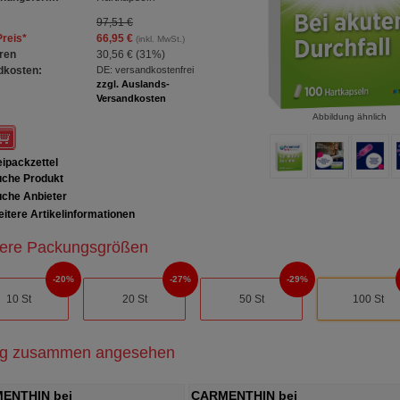
97,51 €
Preis
*
66,95 €
(inkl. MwSt.)
ren
30,56 €
(
31%
)
dkosten:
DE: versandkostenfrei
zzgl. Auslands-
Versandkosten
Abbildung ähnlich
ipackzettel
che Produkt
che Anbieter
itere Artikelinformationen
ere Packungsgrößen
20%
27%
29%
10 St
20 St
50 St
100 St
ig zusammen angesehen
ENTHIN bei
CARMENTHIN bei