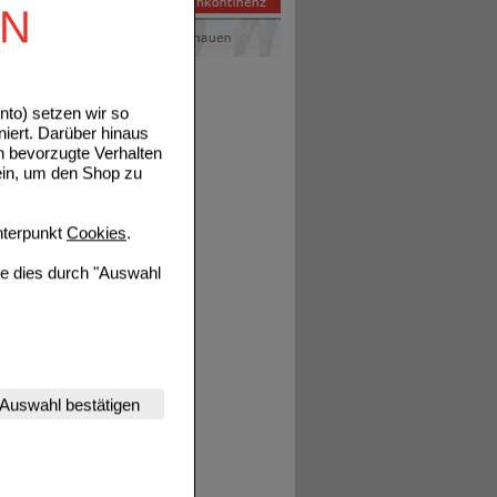
tails
EN
to) setzen wir so
niert. Darüber hinaus
n bevorzugte Verhalten
ein, um den Shop zu
tails
terpunkt
Cookies
.
ie dies durch "Auswahl
nserer Website
Auswahl bestätigen
tet werden kann.
estalten,
rhaltensweisen (z.B.
nisse zugeschrittene