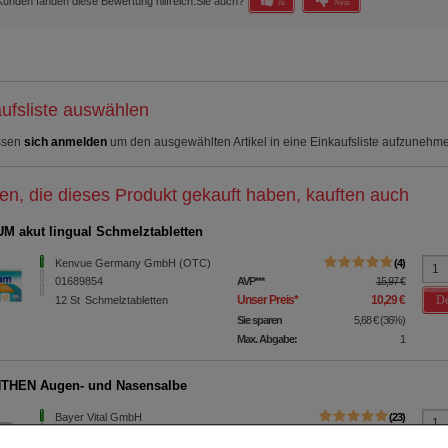
Kunden fanden diese Bewertung hilfreich.
Sie auch?
Ja
Nein
ufsliste auswählen
ssen
sich anmelden
um den ausgewählten Artikel in eine Einkaufsliste aufzunehm
n, die dieses Produkt gekauft haben, kauften auch
M akut lingual Schmelztabletten
Kenvue Germany GmbH (OTC)
4
01689854
AVP
***
15,97 €
De
Unser Preis
*
10,29 €
12
St
Schmelztabletten
Sie sparen
5,68 €
(
36%
)
Max. Abgabe:
1
THEN Augen- und Nasensalbe
Bayer Vital GmbH
23
01578675
AVP
***
8,78 €