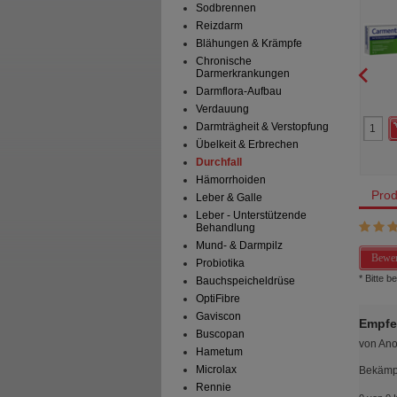
Sodbrennen
Verd
attermann & Cie GmbH
Bayer Vital GmbH
Reizdarm
msr.W
Tropfen zum Einnehmen
100
St
Kautabletten
Blähungen & Krämpfe
Chronische
Darmerkrankungen
Darmflora-Aufbau
3
20
Verdauung
30,26 €
AVP
***
38,47 €
 Preis
*
19,45 €
Unser Preis
*
28,05 €
Darmträgheit & Verstopfung
aren
10,81 €
(
36%
)
Sie sparen
10,42 €
(
27%
)
Übelkeit & Erbrechen
preis
389,00 €
pro 1 l
Max. Abgabe:
2
Abgabe:
1
Durchfall
Hämorrhoiden
Prod
Leber & Galle
Leber - Unterstützende
Behandlung
Mund- & Darmpilz
Bewer
Probiotika
* Bitte 
Bauchspeicheldrüse
OptiFibre
Gaviscon
Empfe
Buscopan
von
An
Hametum
Microlax
Bekämpf
Rennie