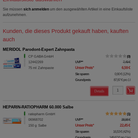
Sie müssen
sich anmelden
um den ausgewählten Artikel in eine Einkaufsliste
aufzunehmen.
Kunden, die dieses Produkt gekauft haben, kauften
auch
MERIDOL Parodont-Expert Zahnpasta
CP GABA GmbH
0
12442269
UVP
**
7,49 €
Unser Preis
*
6,59 €
75
ml
Zahnpaste
Sie sparen
0,90 €
(
12%
)
Grundpreis
87,87 €
pro 1 l
Details
HEPARIN-RATIOPHARM 60.000 Salbe
ratiopharm GmbH
1
06968702
UVP
**
38,98 €
Unser Preis
*
22,45 €
150
g
Salbe
Sie sparen
16,53 €
(
42%
)
Grundpreis
149,67 €
pro 1 kg