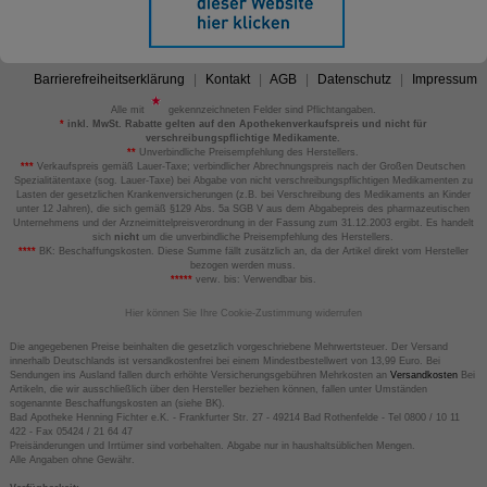
Barrierefreiheitserklärung
Kontakt
AGB
Datenschutz
Impressum
Alle mit
gekennzeichneten Felder sind Pflichtangaben.
*
inkl. MwSt. Rabatte gelten auf den Apothekenverkaufspreis und nicht für
verschreibungspflichtige Medikamente.
**
Unverbindliche Preisempfehlung des Herstellers.
***
Verkaufspreis gemäß Lauer-Taxe; verbindlicher Abrechnungspreis nach der Großen Deutschen
Spezialitätentaxe (sog. Lauer-Taxe) bei Abgabe von nicht verschreibungspflichtigen Medikamenten zu
Lasten der gesetzlichen Krankenversicherungen (z.B. bei Verschreibung des Medikaments an Kinder
unter 12 Jahren), die sich gemäß §129 Abs. 5a SGB V aus dem Abgabepreis des pharmazeutischen
Unternehmens und der Arzneimittelpreisverordnung in der Fassung zum 31.12.2003 ergibt. Es handelt
sich
nicht
um die unverbindliche Preisempfehlung des Herstellers.
****
BK: Beschaffungskosten. Diese Summe fällt zusätzlich an, da der Artikel direkt vom Hersteller
bezogen werden muss.
*****
verw. bis: Verwendbar bis.
Hier können Sie Ihre Cookie-Zustimmung widerrufen
Die angegebenen Preise beinhalten die gesetzlich vorgeschriebene Mehrwertsteuer. Der Versand
innerhalb Deutschlands ist versandkostenfrei bei einem Mindestbestellwert von 13,99 Euro. Bei
Sendungen ins Ausland fallen durch erhöhte Versicherungsgebühren Mehrkosten an
Versandkosten
Bei
Artikeln, die wir ausschließlich über den Hersteller beziehen können, fallen unter Umständen
sogenannte Beschaffungskosten an (siehe BK).
Bad Apotheke Henning Fichter e.K. - Frankfurter Str. 27 - 49214 Bad Rothenfelde - Tel 0800 / 10 11
422 - Fax 05424 / 21 64 47
Preisänderungen und Irrtümer sind vorbehalten. Abgabe nur in haushaltsüblichen Mengen.
Alle Angaben ohne Gewähr.