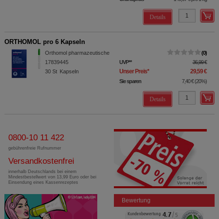
Details
ORTHOMOL pro 6 Kapseln
Orthomol pharmazeutische
0
17839445
UVP
**
36,99 €
Unser Preis
*
29,59 €
30
St
Kapseln
Sie sparen
7,40 €
(
20%
)
Details
0800-10 11 422
gebührenfreie Rufnummer
Versandkostenfrei
innerhalb Deutschlands bei einem
Mindestbestellwert von 13,99 Euro oder bei
Einsendung eines Kassenrezeptes
Bewertung