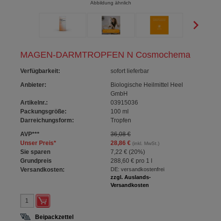
Abbildung ähnlich
MAGEN-DARMTROPFEN N Cosmochema
Verfügbarkeit
:
sofort lieferbar
Anbieter:
Biologische Heilmittel Heel
GmbH
Artikelnr.:
03915036
Packungsgröße:
100
ml
Darreichungsform:
Tropfen
AVP
***
36,08 €
Unser Preis
*
28,86 €
(inkl. MwSt.)
Sie sparen
7,22 €
(
20%
)
Grundpreis
288,60 €
pro 1 l
Versandkosten:
DE: versandkostenfrei
zzgl. Auslands-
Versandkosten
Beipackzettel