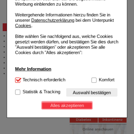
Reklamation
Werbung einblenden zu können.
Widerrufsformular
Problembehebung
Weitergehende Informationen hierzu finden Sie in
Bestellschein
unserer
Datenschutzerklärung
bei dem Unterpunkt
Cookies
.
Beratung und Service
Allgemeine Information
Bitte wählen Sie nachfolgend aus, welche Cookies
Produktberatung
gesetzt werden dürfen, und bestätigen Sie dies durch
Meldung Arzneimittelrisiken
"Auswahl bestätigen" oder akzeptieren Sie alle
Zuzahlungsfreie Arzneien
Cookies durch "Alles akzeptieren":
Angebote & Downloads
Newsletter
Neukundenprämie
Mehr Information
Stellenangebote
Technisch Notwendig:
Technisch erforderlich
Hierbei handelt es sich um
Komfort
Cookies, die für die Grundfunktionen unserer
Website notwendig sind (z.B. Navigation, Warenkorb,
Statistik & Tracking
Auswahl bestätigen
Kundenkonto), weshalb auf diese nicht verzichtet
werden kann.
Alles akzeptieren
Komfort:
Diese Cookies werden genutzt um das
Einkaufserlebnis noch ansprechender zu gestalten,
beispielsweise für die Wiedererkennung des
Besuchers oder unsere Seite an bevorzugte
Verhaltensweisen (z.B. Spracheinstellung)