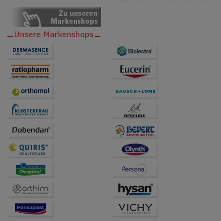
anzupassen. Komfort-Cookies ermöglichen es uns
auch auf Ihre Bedürfnisse zugeschrittene Inhalte
anzuzeigen und unser Partnerprogramm zu
betreiben.
Statistik & Tracking:
Hierüber lassen sich
Informationen über die Art und Weise der Nutzung
unserer Website sammeln, mit deren Hilfe wir unsere
Website weiter für Sie optimieren können, den Inhalt
auf unserer Website aber auch die Werbung auf
Drittseiten möglichst relevant für Sie zu gestalten.
Bitte beachten Sie, dass Daten hierfür teilweise an
Dritte wie z.B. Google oder soziale Medien
übertragen werden.