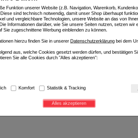
Bayer Vital GmbH
23
e Funktion unserer Website (z.B. Navigation, Warenkorb, Kundenkon
01578675
AVP
***
8,78 €
Diese sind technisch notwendig, damit unser Shop überhaupt funktio
De
Unser Preis
*
5,75 €
10
g
Augen- u. Nasensalbe
ixel und vergleichbare Technologien, unsere Website an das von Ihne
ie Informationen darüber, wie Sie unsere Seiten nutzen, setzen wir 
Sie sparen
3,03 €
(
35%
)
auf Sie zugeschnittene Werbung einblenden zu können.
Grundpreis
575,00 €
pro 1 kg
ionen hierzu finden Sie in unserer
Datenschutzerklärung
bei dem Un
folgend aus, welche Cookies gesetzt werden dürfen, und bestätigen S
tieren Sie alle Cookies durch "Alles akzeptieren":
g:
Hierbei handelt es sich um Cookies, die für die Grundfunktionen u
lich
Komfort
Statistik & Tracking
avigation, Warenkorb, Kundenkonto), weshalb auf diese nicht verzich
s werden genutzt um das Einkaufserlebnis noch ansprechender zu g
Alles akzeptieren
e Wiedererkennung des Besuchers oder unsere Seite an bevorzugte Ve
zupassen. Komfort-Cookies ermöglichen es uns auch auf Ihre Bedürf
d unser Partnerprogramm zu betreiben.
ierüber lassen sich Informationen über die Art und Weise der Nutzu
fe wir unsere Website weiter für Sie optimieren können, den Inhalt a