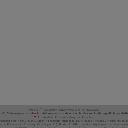
Alle mit
gekennzeichneten Felder sind Pflichtangaben.
MwSt. Rabatte gelten auf den Apothekenverkaufspreis und nicht für verschreibungspflichtige Medi
**
Unverbindliche Preisempfehlung des Herstellers.
nungspreis nach der Großen Deutschen Spezialitätentaxe (sog. Lauer-Taxe) bei Abgabe von nicht verschrei
ts an Kinder unter 12 Jahren), die sich gemäß §129 Abs. 5a SGB V aus dem Abgabepreis des pharmazeutis