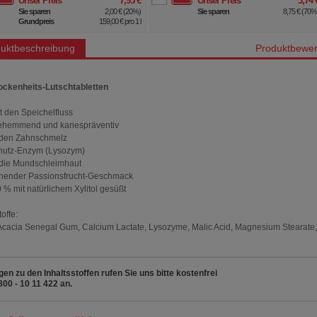
Unser Preis
*
3,74 €
Unser Preis
*
7,49
Sie sparen
8,75 €
(
70%
)
Sie sparen
17,50 €
(
70
uktbeschreibung
Produktbewer
ckenheits-Lutschtabletten
rt den Speichelfluss
ehemmend und kariespräventiv
t den Zahnschmelz
chutz-Enzym (Lysozym)
t die Mundschleimhaut
schender Passionsfrucht-Geschmack
0 % mit natürlichem Xylitol gesüßt
toffe:
, Acacia Senegal Gum, Calcium Lactate, Lysozyme, Malic Acid, Magnesium Stearate
gen zu den Inhaltsstoffen rufen Sie uns bitte kostenfrei
800 - 10 11 422 an.