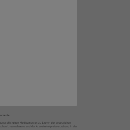
kamente.
bungspflichtigen Medikamenten zu Lasten der gesetzlichen
chen Unternehmens und der Arzneimittelpreisverordnung in der