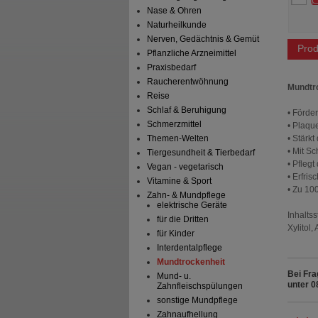
er Preis
*
7,79 €
Unser Preis
*
7,95 €
Nase & Ohren
sparen
2,16 €
(
22%
)
Sie sparen
2,00 €
(
20%
)
dpreis
155,80 €
pro 1 kg
Grundpreis
159,00 €
pro 1 l
Naturheilkunde
Nerven, Gedächtnis & Gemüt
Prod
Pflanzliche Arzneimittel
Praxisbedarf
Raucherentwöhnung
Mundtro
Reise
Schlaf & Beruhigung
• Förde
Schmerzmittel
• Plaqu
• Stärk
Themen-Welten
• Mit S
Tiergesundheit & Tierbedarf
• Pfleg
Vegan - vegetarisch
• Erfri
Vitamine & Sport
• Zu 10
Zahn- & Mundpflege
elektrische Geräte
Inhaltss
für die Dritten
Xylitol
für Kinder
Interdentalpflege
Mundtrockenheit
Bei Fra
Mund- u.
unter 0
Zahnfleischspülungen
sonstige Mundpflege
Zahnaufhellung