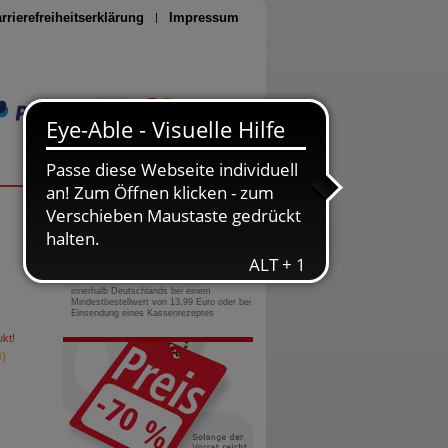
rrierefreiheitserklärung
Impressum
Seite drucken
0800-10 11 422
gebührenfreie Rufnummer
Versandkostenfrei
innerhalb Deutschlands bei einem
Mindestbestellwert von 13,99 Euro oder bei
Einsendung eines Kassenrezeptes
kt!
)