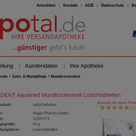
Anmelden
Kontakt
AGB
Datenschutz
Ba
ellung
Kundendaten
Ihre Apotheke
seite
Zahn- & Mundpflege
Mundtrockenheit
DENT Aquamed Mundtrockenheit Lutschtabletten
Bewerten Sie dieses Produ
arkeit
:
sofort lieferbar
(5.0
r:
Hager Pharma GmbH
r.:
11287074
gsgröße:
60
g
chungsform:
Lutschtabletten