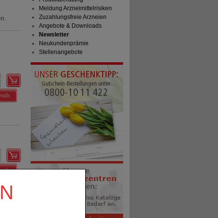
Meldung Arzneimittelrisiken
Zuzahlungsfreie Arzneien
en.
Angebote & Downloads
Newsletter
Neukundenprämie
Stellenangebote
tails
tails
EN