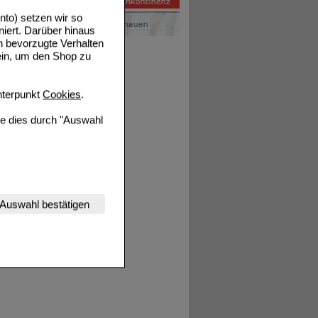
to) setzen wir so
niert. Darüber hinaus
tails
n bevorzugte Verhalten
ein, um den Shop zu
terpunkt
Cookies
.
ie dies durch "Auswahl
nserer Website
Auswahl bestätigen
tet werden kann.
estalten,
rhaltensweisen (z.B.
nisse zugeschrittene
ng unserer Website
uf unserer Website aber