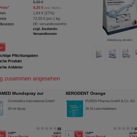
5,99 €
Preis
*
4,35 €
(inkl. MwSt.)
ren
1,64 €
(
27%
)
reis
72,50 €
pro 1 kg
dkosten:
DE: versandkostenfrei
zzgl. Auslands-
Versandkosten
Abbildung ähnlich
chtige Pflichtangaben
che Produkt
che Anbieter
ig zusammen angesehen
ODENT Orange
XERODENT Orange
chtabletten
Lutschtabletten
PUREN Pharma GmbH & Co. KG
PUREN Pharma GmbH & Co. KG
30
St
Lutschtabletten
90
St
Lutschtabletten
0
UVP
**
12,49 €
UVP
**
24,9