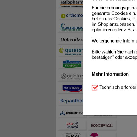
Für die ordnungsgemäß
genannte Cookies ein. 
helfen uns Cookies, P
im Shop anzupassen. D
optimieren oder z.B. 
Weitergehende Informat
Bitte wählen Sie nach
bestätigen" oder akzep
Mehr Information
Technisch Notwendi
Technisch erforder
notwendig sind (z.B. N
Komfort:
Diese Cookie
beispielsweise für di
Spracheinstellung) an
Inhalte anzuzeigen un
Statistik & Tracking:
H
sammeln, mit deren Hil