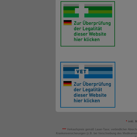
*
inkl. 
***
Verkaufspreis gemäß Lauer-Taxe; verbindlicher Abrech
Krankenversicherungen (z.B. bei Verschreibung des Medikamen