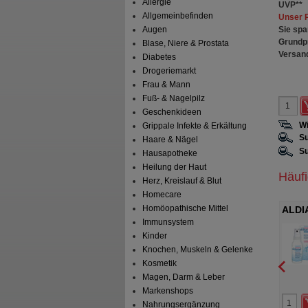
Allergie
UVP
**
Allgemeinbefinden
Unser 
Sie spa
Augen
Grundp
Blase, Niere & Prostata
Versan
Diabetes
Drogeriemarkt
Frau & Mann
Fuß- & Nagelpilz
Geschenkideen
Wi
Grippale Infekte & Erkältung
Su
Haare & Nägel
Su
Hausapotheke
Heilung der Haut
Häuf
Herz, Kreislauf & Blut
Homecare
Homöopathische Mittel
undgel
ALDIAMED Mundspray zur
XER
Immunsystem
rgänzung
Speichelergänzung
Luts
medica International GmbH
Certmedica International GmbH
Kinder
Gel
50
ml
Spray
Knochen, Muskeln & Gelenke
Kosmetik
Magen, Darm & Leber
1
0
Markenshops
**
9,95 €
UVP
**
9,95 €
Nahrungsergänzung