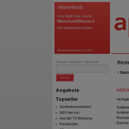
Warenkorb
Preis:
0,00 €
(inkl. MwSt.)
Warenkorb/Kasse
Der Warenkorb ist leer
Mindestbestellwert 13,99 €
Best
Produkt / Anbieter / Wirkstoff
Start
Suchen
MIRA
Angebote
Topseller
Verfügb
Apothekensortiment
Anbiete
Artikeln
NEU bei uns
Packun
Aus der TV-Werbung
Darrei
Preisknüller