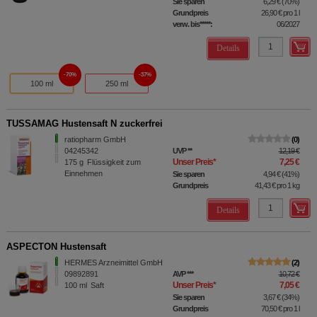
Sie sparen
6,29 €
(
70%
)
Grundpreis
26,90 €
pro 1 l
verw. bis*****:
06/2027
Details
70%
37%
100 ml
250 ml
TUSSAMAG Hustensaft N zuckerfrei
ratiopharm GmbH
0
04245342
UVP
**
12,19 €
Unser Preis
*
7,25 €
175
g
Flüssigkeit zum
Einnehmen
Sie sparen
4,94 €
(
41%
)
Grundpreis
41,43 €
pro 1 kg
Details
ASPECTON Hustensaft
HERMES Arzneimittel GmbH
2
09892891
AVP
***
10,72 €
Unser Preis
*
7,05 €
100
ml
Saft
Sie sparen
3,67 €
(
34%
)
Grundpreis
70,50 €
pro 1 l