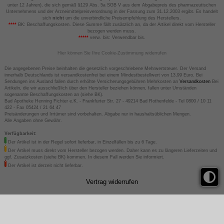
unter 12 Jahren), die sich gemäß §129 Abs. 5a SGB V aus dem Abgabepreis des pharmazeutischen
Unternehmens und der Arzneimittelpreisverordnung in der Fassung zum 31.12.2003 ergibt. Es handelt
sich
nicht
um die unverbindliche Preisempfehlung des Herstellers.
****
BK: Beschaffungskosten. Diese Summe fällt zusätzlich an, da der Artikel direkt vom Hersteller
bezogen werden muss.
*****
verw. bis: Verwendbar bis.
Hier können Sie Ihre Cookie-Zustimmung widerrufen
Die angegebenen Preise beinhalten die gesetzlich vorgeschriebene Mehrwertsteuer. Der Versand
innerhalb Deutschlands ist versandkostenfrei bei einem Mindestbestellwert von 13,99 Euro. Bei
Sendungen ins Ausland fallen durch erhöhte Versicherungsgebühren Mehrkosten an
Versandkosten
Bei
Artikeln, die wir ausschließlich über den Hersteller beziehen können, fallen unter Umständen
sogenannte Beschaffungskosten an (siehe BK).
Bad Apotheke Henning Fichter e.K. - Frankfurter Str. 27 - 49214 Bad Rothenfelde - Tel 0800 / 10 11
422 - Fax 05424 / 21 64 47
Preisänderungen und Irrtümer sind vorbehalten. Abgabe nur in haushaltsüblichen Mengen.
Alle Angaben ohne Gewähr.
Verfügbarkeit:
Der Artikel ist in der Regel sofort lieferbar, in Einzelfällen bis zu 6 Tage.
Der Artikel muss direkt vom Hersteller bezogen werden. Daher kann es zu längeren Lieferzeiten und
ggf. Zusatzkosten (siehe BK) kommen. In diesem Fall werden Sie informiert.
Der Artikel ist derzeit nicht lieferbar.
Vertrag widerrufen