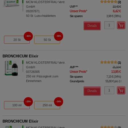
MCM KLOSTERFRAU Vertr.
2
GmbH
UVP
**
10,40 €
Unser Preis
*
6,42 €
09287871
50
St
Lutschtabletten
Sie sparen
3,98 €
(
38%
)
Details
46%
38%
20 St
50 St
BRONCHICUM Elixir
MCM KLOSTERFRAU Vertr.
1
GmbH
AVP
***
21,10 €
Unser Preis
*
13,95 €
03728305
250
ml
Flüssigkeit zum
Sie sparen
7,15 €
(
34%
)
Einnehmen
Grundpreis
55,80 €
pro 1 l
Details
29%
34%
100 ml
250 ml
BRONCHICUM Elixir
MCM KLOSTERFRAU Vertr.
1