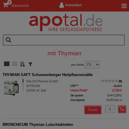
0
Anmelden
Warenkorb
mit Thymian
pro Seite
THYMIAN SAFT Schoenenberger Heilpflanzensäfte
SALUS Pharma GmbH
0
00700186
UVP
**
26,99 €
Unser Preis
*
17,55 €
3X200
ml
Saft
Sie sparen
9,44 €
(
35%
)
Grundpreis
29,25 €
pro 1 l
Details
BRONCHICUM Thymian Lutschtabletten