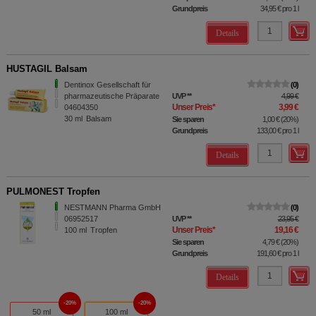
Grundpreis
34,95 €
pro 1 l
Details
HUSTAGIL Balsam
Dentinox Gesellschaft für
0
pharmazeutische Präparate
UVP
**
4,99 €
Unser Preis
*
3,99 €
04604350
30
ml
Balsam
Sie sparen
1,00 €
(
20%
)
Grundpreis
133,00 €
pro 1 l
Details
PULMONEST Tropfen
NESTMANN Pharma GmbH
0
06952517
UVP
**
23,95 €
Unser Preis
*
19,16 €
100
ml
Tropfen
Sie sparen
4,79 €
(
20%
)
Grundpreis
191,60 €
pro 1 l
Details
20%
20%
50 ml
100 ml