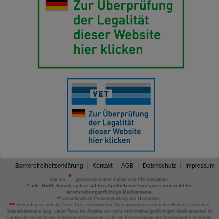
Barrierefreiheitserklärung
Kontakt
AGB
Datenschutz
Impressum
Alle mit
gekennzeichneten Felder sind Pflichtangaben.
*
inkl. MwSt. Rabatte gelten auf den Apothekenverkaufspreis und nicht für
verschreibungspflichtige Medikamente.
**
Unverbindliche Preisempfehlung des Herstellers.
***
Verkaufspreis gemäß Lauer-Taxe; verbindlicher Abrechnungspreis nach der Großen Deutschen
Spezialitätentaxe (sog. Lauer-Taxe) bei Abgabe von nicht verschreibungspflichtigen Medikamenten zu
Lasten der gesetzlichen Krankenversicherungen (z.B. bei Verschreibung des Medikaments an Kinder