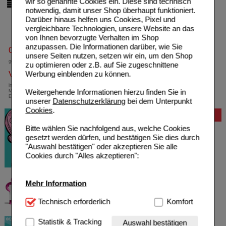
wir so genannte Cookies ein. Diese sind technisch
pro Seite
notwendig, damit unser Shop überhaupt funktioniert.
Darüber hinaus helfen uns Cookies, Pixel und
vergleichbare Technologien, unsere Website an das
von Ihnen bevorzugte Verhalten im Shop
anzupassen. Die Informationen darüber, wie Sie
0800-10 11 422
unsere Seiten nutzen, setzen wir ein, um den Shop
gebührenfreie Rufnummer
zu optimieren oder z.B. auf Sie zugeschnittene
Versandkostenfrei
Werbung einblenden zu können.
innerhalb Deutschlands bei einem
Weitergehende Informationen hierzu finden Sie in
Mindestbestellwert von 13,99 Euro oder bei
Einsendung eines Kassenrezeptes
unserer
Datenschutzerklärung
bei dem Unterpunkt
Cookies
.
Bewertung
Bitte wählen Sie nachfolgend aus, welche Cookies
gesetzt werden dürfen, und bestätigen Sie dies durch
"Auswahl bestätigen" oder akzeptieren Sie alle
Cookies durch "Alles akzeptieren":
Mehr Information
Technisch Notwendig:
Technisch erforderlich
Hierbei handelt es sich um
Komfort
Cookies, die für die Grundfunktionen unserer
Website notwendig sind (z.B. Navigation, Warenkorb,
Statistik & Tracking
Auswahl bestätigen