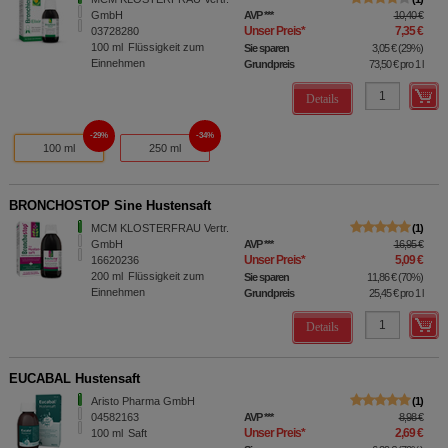
GmbH
AVP
***
10,40 €
Unser Preis
*
7,35 €
03728280
100
ml
Flüssigkeit zum
Sie sparen
3,05 €
(
29%
)
Einnehmen
Grundpreis
73,50 €
pro 1 l
Details
29%
34%
100 ml
250 ml
BRONCHOSTOP Sine Hustensaft
MCM KLOSTERFRAU Vertr.
1
GmbH
AVP
***
16,95 €
Unser Preis
*
5,09 €
16620236
200
ml
Flüssigkeit zum
Sie sparen
11,86 €
(
70%
)
Einnehmen
Grundpreis
25,45 €
pro 1 l
Details
EUCABAL Hustensaft
Aristo Pharma GmbH
1
04582163
AVP
***
8,98 €
Unser Preis
*
2,69 €
100
ml
Saft