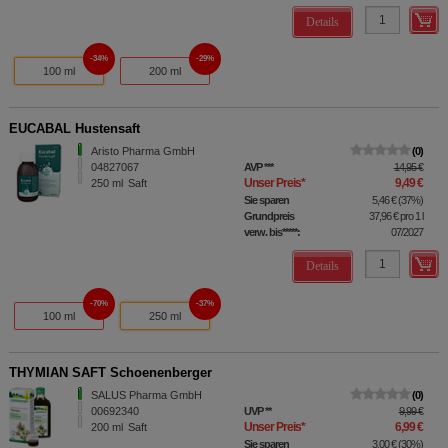
Details
34%
29%
100 ml
200 ml
EUCABAL Hustensaft
Aristo Pharma GmbH
0
04827067
AVP
***
14,95 €
Unser Preis
*
9,49 €
250
ml
Saft
Sie sparen
5,46 €
(
37%
)
Grundpreis
37,96 €
pro 1 l
verw. bis*****:
07/2027
Details
70%
37%
100 ml
250 ml
THYMIAN SAFT Schoenenberger
SALUS Pharma GmbH
0
00692340
UVP
**
9,99 €
Unser Preis
*
6,99 €
200
ml
Saft
Sie sparen
3,00 €
(
30%
)