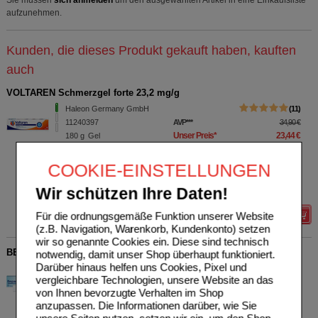
Sie müssen
sich anmelden
um den ausgewählten Artikel in eine Einkaufsliste
aufzunehmen.
Kunden, die dieses Produkt gekauft haben, kauften
auch
VOLTAREN Schmerzgel forte 23,2 mg/g
Haleon Germany GmbH
11
11240397
AVP
***
34,90 €
Unser Preis
*
23,44 €
180
g
Gel
Sie sparen
11,46 €
(
33%
)
Grundpreis
130,22 €
pro 1 kg
COOKIE-EINSTELLUNGEN
Max. Abgabe:
5
Wir schützen Ihre Daten!
verw. bis*****:
12/2027
Für die ordnungsgemäße Funktion unserer Website
Details
(z.B. Navigation, Warenkorb, Kundenkonto) setzen
wir so genannte Cookies ein. Diese sind technisch
BEPANTHEN Wund- und Heilsalbe
notwendig, damit unser Shop überhaupt funktioniert.
Darüber hinaus helfen uns Cookies, Pixel und
Bayer Vital GmbH
22
vergleichbare Technologien, unsere Website an das
01578847
AVP
***
19,99 €
von Ihnen bevorzugte Verhalten im Shop
Unser Preis
*
13,75 €
100
g
Salbe
anzupassen. Die Informationen darüber, wie Sie
Sie sparen
6,24 €
(
31%
)