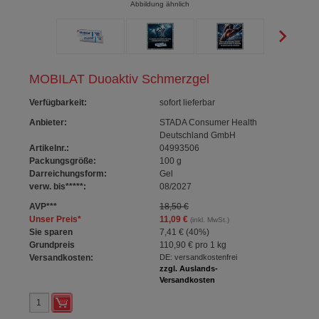
Abbildung ähnlich
MOBILAT Duoaktiv Schmerzgel
Verfügbarkeit
:
sofort lieferbar
Anbieter:
STADA Consumer Health
Deutschland GmbH
Artikelnr.:
04993506
Packungsgröße:
100
g
Darreichungsform:
Gel
verw. bis*****:
08/2027
AVP
***
18,50 €
Unser Preis
*
11,09 €
(inkl. MwSt.)
Sie sparen
7,41 €
(
40%
)
Grundpreis
110,90 €
pro 1 kg
Versandkosten:
DE: versandkostenfrei
zzgl. Auslands-
Versandkosten