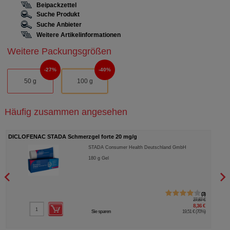
Beipackzettel
Suche Produkt
Suche Anbieter
Weitere Artikelinformationen
Weitere Packungsgrößen
27%
40%
50 g
100 g
Häufig zusammen angesehen
DICLOFENAC STADA Schmerzgel forte 20 mg/g
DICL
STADA Consumer Health Deutschland GmbH
180
g
Gel
3
27,87 €
8,36 €
Sie sparen
19,51 €
(
70%
)