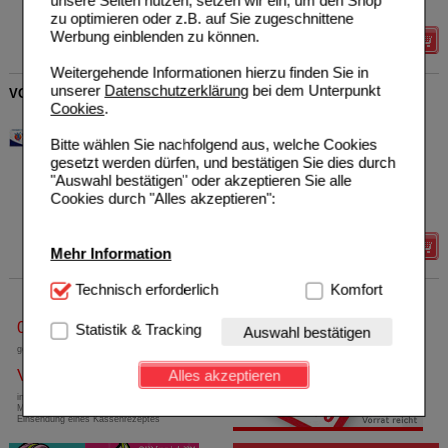
unsere Seiten nutzen, setzen wir ein, um den Shop
Grundpreis
137,50 €
pro 1 kg
zu optimieren oder z.B. auf Sie zugeschnittene
Werbung einblenden zu können.
Details
Weitergehende Informationen hierzu finden Sie in
unserer
Datenschutzerklärung
bei dem Unterpunkt
VOLTAREN Schmerzgel forte 23,2 mg/g
Cookies
.
Haleon Germany GmbH
3
08628270
AVP
***
30,48 €
Bitte wählen Sie nachfolgend aus, welche Cookies
Unser Preis
*
20,85 €
150
g
Gel
gesetzt werden dürfen, und bestätigen Sie dies durch
Sie sparen
9,63 €
(
32%
)
"Auswahl bestätigen" oder akzeptieren Sie alle
Grundpreis
139,00 €
pro 1 kg
Cookies durch "Alles akzeptieren":
Max. Abgabe:
10
Details
Mehr Information
Technisch Notwendig:
Technisch erforderlich
Hierbei handelt es sich um
Komfort
Cookies, die für die Grundfunktionen unserer
Website notwendig sind (z.B. Navigation, Warenkorb,
0800-10 11 422
Statistik & Tracking
Auswahl bestätigen
Kundenkonto), weshalb auf diese nicht verzichtet
gebührenfreie Rufnummer
werden kann.
Versandkostenfrei
Alles akzeptieren
Komfort:
Diese Cookies werden genutzt um das
innerhalb Deutschlands bei einem
Mindestbestellwert von 13,99 Euro oder bei
Einkaufserlebnis noch ansprechender zu gestalten,
Einsendung eines Kassenrezeptes
beispielsweise für die Wiedererkennung des