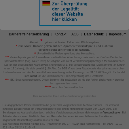
Barrierefreiheitserklärung
Kontakt
AGB
Datenschutz
Impressum
Alle mit
gekennzeichneten Felder sind Pflichtangaben.
*
inkl. MwSt. Rabatte gelten auf den Apothekenverkaufspreis und nicht für
verschreibungspflichtige Medikamente.
**
Unverbindliche Preisempfehlung des Herstellers.
***
Verkaufspreis gemäß Lauer-Taxe; verbindlicher Abrechnungspreis nach der Großen Deutschen
Spezialitätentaxe (sog. Lauer-Taxe) bei Abgabe von nicht verschreibungspflichtigen Medikamenten zu
Lasten der gesetzlichen Krankenversicherungen (z.B. bei Verschreibung des Medikaments an Kinder
unter 12 Jahren), die sich gemäß §129 Abs. 5a SGB V aus dem Abgabepreis des pharmazeutischen
Unternehmens und der Arzneimittelpreisverordnung in der Fassung zum 31.12.2003 ergibt. Es handelt
sich
nicht
um die unverbindliche Preisempfehlung des Herstellers.
****
BK: Beschaffungskosten. Diese Summe fällt zusätzlich an, da der Artikel direkt vom Hersteller
bezogen werden muss.
*****
verw. bis: Verwendbar bis.
Hier können Sie Ihre Cookie-Zustimmung widerrufen
Die angegebenen Preise beinhalten die gesetzlich vorgeschriebene Mehrwertsteuer. Der Versand
innerhalb Deutschlands ist versandkostenfrei bei einem Mindestbestellwert von 13,99 Euro. Bei
Sendungen ins Ausland fallen durch erhöhte Versicherungsgebühren Mehrkosten an
Versandkosten
Bei
Artikeln, die wir ausschließlich über den Hersteller beziehen können, fallen unter Umständen
sogenannte Beschaffungskosten an (siehe BK).
Bad Apotheke Henning Fichter e.K. - Frankfurter Str. 27 - 49214 Bad Rothenfelde - Tel 0800 / 10 11
422 - Fax 05424 / 21 64 47