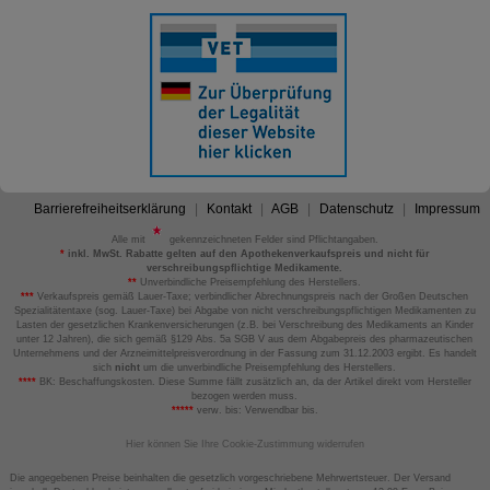
Barrierefreiheitserklärung
Kontakt
AGB
Datenschutz
Impressum
Alle mit
gekennzeichneten Felder sind Pflichtangaben.
*
inkl. MwSt. Rabatte gelten auf den Apothekenverkaufspreis und nicht für
verschreibungspflichtige Medikamente.
**
Unverbindliche Preisempfehlung des Herstellers.
***
Verkaufspreis gemäß Lauer-Taxe; verbindlicher Abrechnungspreis nach der Großen Deutschen
Spezialitätentaxe (sog. Lauer-Taxe) bei Abgabe von nicht verschreibungspflichtigen Medikamenten zu
Lasten der gesetzlichen Krankenversicherungen (z.B. bei Verschreibung des Medikaments an Kinder
unter 12 Jahren), die sich gemäß §129 Abs. 5a SGB V aus dem Abgabepreis des pharmazeutischen
Unternehmens und der Arzneimittelpreisverordnung in der Fassung zum 31.12.2003 ergibt. Es handelt
sich
nicht
um die unverbindliche Preisempfehlung des Herstellers.
****
BK: Beschaffungskosten. Diese Summe fällt zusätzlich an, da der Artikel direkt vom Hersteller
bezogen werden muss.
*****
verw. bis: Verwendbar bis.
Hier können Sie Ihre Cookie-Zustimmung widerrufen
Die angegebenen Preise beinhalten die gesetzlich vorgeschriebene Mehrwertsteuer. Der Versand