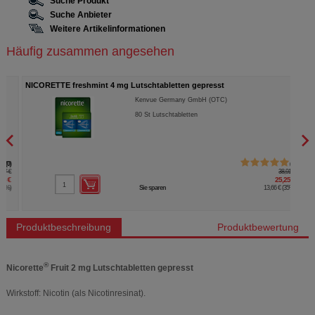
Suche Produkt
Suche Anbieter
Weitere Artikelinformationen
Häufig zusammen angesehen
NICORETTE freshmint 4 mg Lutschtabletten gepresst
NICO
Kenvue Germany GmbH (OTC)
80
St
Lutschtabletten
1
38,91 €
25,25 €
Sie sparen
13,66 €
(
35%
)
Produktbeschreibung
Produktbewertung
®
Nicorette
Fruit 2 mg Lutschtabletten gepresst
Wirkstoff: Nicotin (als Nicotinresinat).