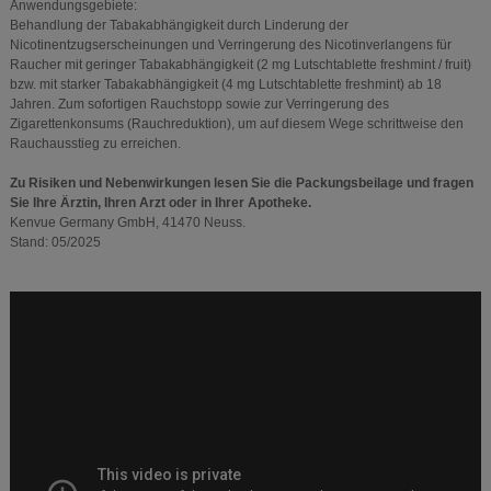
Anwendungsgebiete:
Behandlung der Tabakabhängigkeit durch Linderung der
Nicotinentzugserscheinungen und Verringerung des Nicotinverlangens für
Raucher mit geringer Tabakabhängigkeit (2 mg Lutschtablette freshmint / fruit)
bzw. mit starker Tabakabhängigkeit (4 mg Lutschtablette freshmint) ab 18
Jahren. Zum sofortigen Rauchstopp sowie zur Verringerung des
Zigarettenkonsums (Rauchreduktion), um auf diesem Wege schrittweise den
Rauchausstieg zu erreichen.
Zu Risiken und Nebenwirkungen lesen Sie die Packungsbeilage und fragen
Sie Ihre Ärztin, Ihren Arzt oder in Ihrer Apotheke.
Kenvue Germany GmbH, 41470 Neuss.
Stand: 05/2025