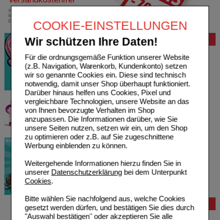
innerhalb Deutschlands bei einem
Mindestbestellwert von 13,99 Euro oder bei
COOKIE-EINSTELLUNGEN
Einsendung eines Kassenrezeptes
Wir schützen Ihre Daten!
Bewertung
Für die ordnungsgemäße Funktion unserer Website
(z.B. Navigation, Warenkorb, Kundenkonto) setzen
wir so genannte Cookies ein. Diese sind technisch
notwendig, damit unser Shop überhaupt funktioniert.
Darüber hinaus helfen uns Cookies, Pixel und
vergleichbare Technologien, unsere Website an das
von Ihnen bevorzugte Verhalten im Shop
anzupassen. Die Informationen darüber, wie Sie
unsere Seiten nutzen, setzen wir ein, um den Shop
zu optimieren oder z.B. auf Sie zugeschnittene
Werbung einblenden zu können.
Weitergehende Informationen hierzu finden Sie in
unserer
Datenschutzerklärung
bei dem Unterpunkt
Cookies
.
Bitte wählen Sie nachfolgend aus, welche Cookies
Bestellung
gesetzt werden dürfen, und bestätigen Sie dies durch
"Auswahl bestätigen" oder akzeptieren Sie alle
Hilfe zur Anmeldung