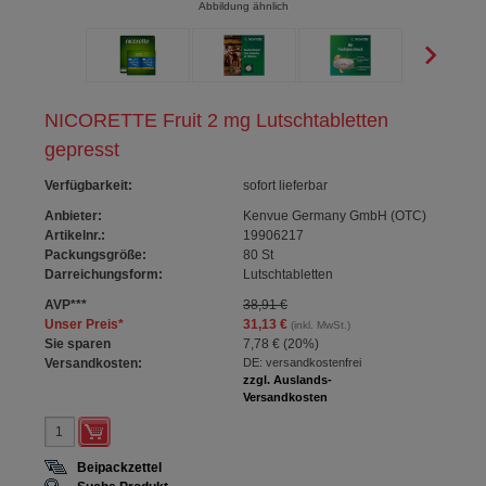
Abbildung ähnlich
NICORETTE Fruit 2 mg Lutschtabletten
gepresst
Verfügbarkeit
:
sofort lieferbar
Anbieter:
Kenvue Germany GmbH (OTC)
Artikelnr.:
19906217
Packungsgröße:
80
St
Darreichungsform:
Lutschtabletten
AVP
***
38,91 €
Unser Preis
*
31,13 €
(inkl. MwSt.)
Sie sparen
7,78 €
(
20%
)
Versandkosten:
DE: versandkostenfrei
zzgl. Auslands-
Versandkosten
Beipackzettel