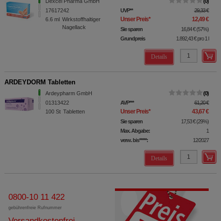
Dexcel Pharma GmbH
0
17617242
UVP
**
29,33 €
Unser Preis
*
12,49 €
6.6
ml
Wirkstoffhaltiger
Nagellack
Sie sparen
16,84 €
(
57%
)
Grundpreis
1.892,43 €
pro 1 l
Details
ARDEYDORM Tabletten
Ardeypharm GmbH
0
01313422
AVP
***
61,20 €
Unser Preis
*
43,67 €
100
St
Tabletten
Sie sparen
17,53 €
(
29%
)
Max. Abgabe:
1
verw. bis*****:
12/2027
Details
0800-10 11 422
gebührenfreie Rufnummer
Versandkostenfrei