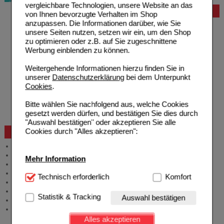
vergleichbare Technologien, unsere Website an das
Bestellung
von Ihnen bevorzugte Verhalten im Shop
anzupassen. Die Informationen darüber, wie Sie
Hilfe zur Anmeldung
unsere Seiten nutzen, setzen wir ein, um den Shop
Hilfe zum Bestellvorgang
zu optimieren oder z.B. auf Sie zugeschnittene
Zahlungsmöglichkeiten
Werbung einblenden zu können.
Rezepte einlösen
Freiumschläge anfordern
Weitergehende Informationen hierzu finden Sie in
Freiumschläge downloaden
unserer
Datenschutzerklärung
bei dem Unterpunkt
Auslandsbestellung
Cookies
.
Reklamation
Widerrufsformular
Bitte wählen Sie nachfolgend aus, welche Cookies
Problembehebung
gesetzt werden dürfen, und bestätigen Sie dies durch
Bestellschein
"Auswahl bestätigen" oder akzeptieren Sie alle
Cookies durch "Alles akzeptieren":
Beratung und Service
Allgemeine Information
Produktberatung
Mehr Information
Meldung Arzneimittelrisiken
Zuzahlungsfreie Arzneien
Technisch Notwendig:
Technisch erforderlich
Hierbei handelt es sich um
Komfort
Angebote & Downloads
Cookies, die für die Grundfunktionen unserer
Newsletter
Website notwendig sind (z.B. Navigation, Warenkorb,
Statistik & Tracking
Auswahl bestätigen
Neukundenprämie
Kundenkonto), weshalb auf diese nicht verzichtet
Stellenangebote
werden kann.
Alles akzeptieren