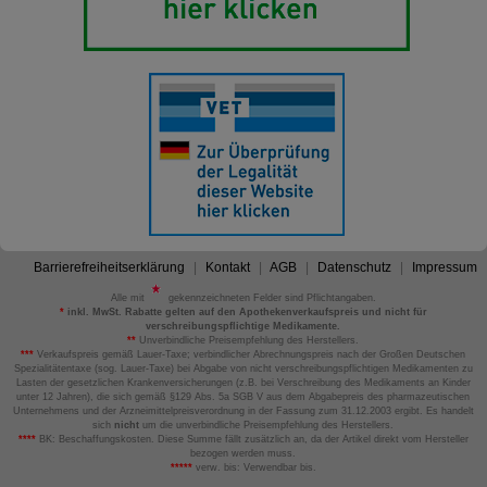
Barrierefreiheitserklärung
Kontakt
AGB
Datenschutz
Impressum
Alle mit
gekennzeichneten Felder sind Pflichtangaben.
*
inkl. MwSt. Rabatte gelten auf den Apothekenverkaufspreis und nicht für
verschreibungspflichtige Medikamente.
**
Unverbindliche Preisempfehlung des Herstellers.
***
Verkaufspreis gemäß Lauer-Taxe; verbindlicher Abrechnungspreis nach der Großen Deutschen
Spezialitätentaxe (sog. Lauer-Taxe) bei Abgabe von nicht verschreibungspflichtigen Medikamenten zu
Lasten der gesetzlichen Krankenversicherungen (z.B. bei Verschreibung des Medikaments an Kinder
unter 12 Jahren), die sich gemäß §129 Abs. 5a SGB V aus dem Abgabepreis des pharmazeutischen
Unternehmens und der Arzneimittelpreisverordnung in der Fassung zum 31.12.2003 ergibt. Es handelt
sich
nicht
um die unverbindliche Preisempfehlung des Herstellers.
****
BK: Beschaffungskosten. Diese Summe fällt zusätzlich an, da der Artikel direkt vom Hersteller
bezogen werden muss.
*****
verw. bis: Verwendbar bis.