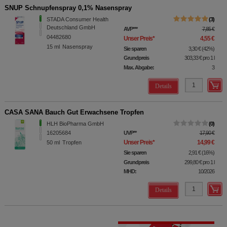
SNUP Schnupfenspray 0,1% Nasenspray
STADA Consumer Health
3
Deutschland GmbH
AVP
***
7,85 €
04482680
Unser Preis
*
4,55 €
15
ml
Nasenspray
Sie sparen
3,30 €
(
42%
)
Grundpreis
303,33 €
pro 1 l
Max. Abgabe:
3
Details
CASA SANA Bauch Gut Erwachsene Tropfen
HLH BioPharma GmbH
0
16205684
UVP
**
17,90 €
Unser Preis
*
14,99 €
50
ml
Tropfen
Sie sparen
2,91 €
(
16%
)
Grundpreis
299,80 €
pro 1 l
MHD:
10/2026
Details