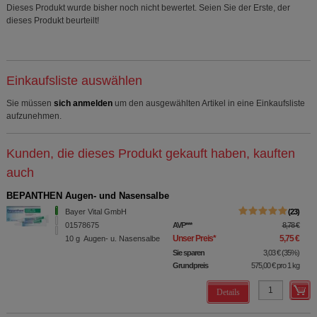
Dieses Produkt wurde bisher noch nicht bewertet. Seien Sie der Erste, der
dieses Produkt beurteilt!
Einkaufsliste auswählen
Sie müssen
sich anmelden
um den ausgewählten Artikel in eine Einkaufsliste
aufzunehmen.
Kunden, die dieses Produkt gekauft haben, kauften
auch
BEPANTHEN Augen- und Nasensalbe
Bayer Vital GmbH
23
01578675
AVP
***
8,78 €
Unser Preis
*
5,75 €
10
g
Augen- u. Nasensalbe
Sie sparen
3,03 €
(
35%
)
Grundpreis
575,00 €
pro 1 kg
Details