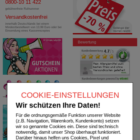
0800-10 11 422
gebührenfreie Rufnummer
Versandkostenfrei
innerhalb Deutschlands bei einem
Mindestbestellwert von 13,99 Euro oder bei
Einsendung eines Kassenrezeptes
Bewertung
COOKIE-EINSTELLUNGEN
Wir schützen Ihre Daten!
Für die ordnungsgemäße Funktion unserer Website
(z.B. Navigation, Warenkorb, Kundenkonto) setzen
wir so genannte Cookies ein. Diese sind technisch
notwendig, damit unser Shop überhaupt funktioniert.
Darüber hinaus helfen uns Cookies, Pixel und