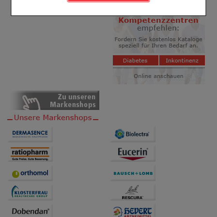
Komfort:
Diese Cookies werden genutzt um das
Einkaufserlebnis noch ansprechender zu gestalten,
beispielsweise für die Wiedererkennung des
Besuchers oder unsere Seite an bevorzugte
Verhaltensweisen (z.B. Spracheinstellung)
anzupassen. Komfort-Cookies ermöglichen es uns
auch auf Ihre Bedürfnisse zugeschrittene Inhalte
anzuzeigen und unser Partnerprogramm zu
betreiben.
Statistik & Tracking:
Hierüber lassen sich
Informationen über die Art und Weise der Nutzung
unserer Website sammeln, mit deren Hilfe wir unsere
Website weiter für Sie optimieren können, den Inhalt
auf unserer Website aber auch die Werbung auf
Drittseiten möglichst relevant für Sie zu gestalten.
Bitte beachten Sie, dass Daten hierfür teilweise an
Dritte wie z.B. Google oder soziale Medien
übertragen werden.