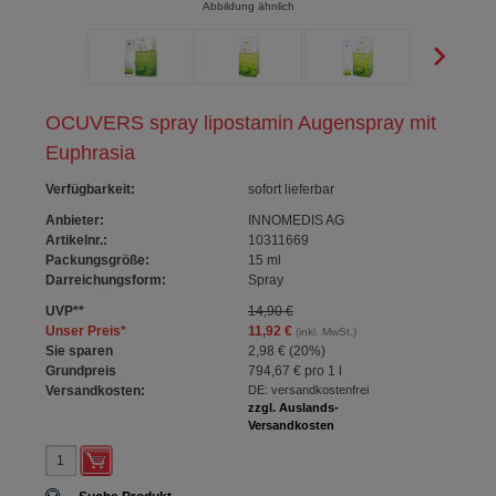
Abbildung ähnlich
OCUVERS spray lipostamin Augenspray mit
Euphrasia
Verfügbarkeit
:
sofort lieferbar
Anbieter:
INNOMEDIS AG
Artikelnr.:
10311669
Packungsgröße:
15
ml
Darreichungsform:
Spray
UVP
**
14,90 €
Unser Preis
*
11,92 €
(inkl. MwSt.)
Sie sparen
2,98 €
(
20%
)
Grundpreis
794,67 €
pro 1 l
Versandkosten:
DE: versandkostenfrei
zzgl. Auslands-
Versandkosten