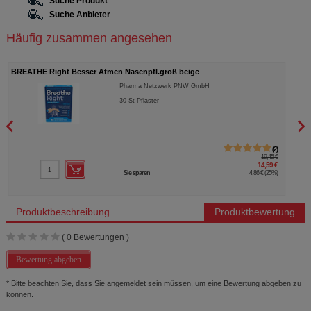
Suche Produkt
Suche Anbieter
Häufig zusammen angesehen
BREATHE Right Besser Atmen Nasenpfl.groß beige
SPEN
Pharma Netzwerk PNW GmbH
30
St
Pflaster
2
19,45 €
14,59 €
Sie sparen
4,86 €
(
25%
)
Produktbeschreibung
Produktbewertung
(
0
Bewertungen )
Bewertung abgeben
* Bitte beachten Sie, dass Sie angemeldet sein müssen, um eine Bewertung abgeben zu
können.