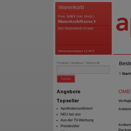
Warenkorb
Preis:
0,00 €
(inkl. MwSt.)
Warenkorb/Kasse
Der Warenkorb ist leer
Mindestbestellwert 13,99 €
Best
Produkt / Anbieter / Wirkstoff
Start
Suchen
OMEP
Angebote
Topseller
Verfügb
Apothekensortiment
Anbiete
NEU bei uns
Aus der TV-Werbung
Artikeln
Preisknüller
Packun