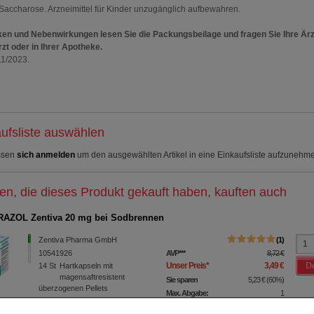
 Saccharose. Arzneimittel für Kinder unzugänglich aufbewahren.
ken und Nebenwirkungen lesen Sie die Packungsbeilage und fragen Sie Ihre Ärz
rzt oder in Ihrer Apotheke.
11/2023.
ufsliste auswählen
ssen
sich anmelden
um den ausgewählten Artikel in eine Einkaufsliste aufzunehm
n, die dieses Produkt gekauft haben, kauften auch
AZOL Zentiva 20 mg bei Sodbrennen
Zentiva Pharma GmbH
1
10541926
AVP
***
8,72 €
De
Unser Preis
*
3,49 €
14
St
Hartkapseln mit
magensaftresistent
Sie sparen
5,23 €
(
60%
)
überzogenen Pellets
Max. Abgabe:
1