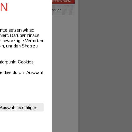
EN
tails
to) setzen wir so
niert. Darüber hinaus
n bevorzugte Verhalten
ein, um den Shop zu
terpunkt
Cookies
.
tails
ie dies durch "Auswahl
nserer Website
Auswahl bestätigen
tet werden kann.
estalten,
rhaltensweisen (z.B.
nisse zugeschrittene