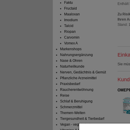
Faktu
Enthält
Fructaid
Zu Risi
Maaloxan
Ihren A
Imodium
Stand: 
Talcid
Riopan
Carvomin
Vomex A
Markenshops
Einka
Nahrungsergänzung
Nase & Ohren
Sie mü
Naturheilkunde
Nerven, Gedächtnis & Gemüt
Pflanzliche Arzneimittel
Kunde
Praxisbedarf
Raucherentwöhnung
OMEPR
Reise
Schlaf & Beruhigung
Schmerzmittel
Themen-Welten
Tiergesundheit & Tierbedarf
Vegan - vegetarisch