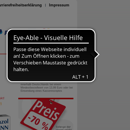
rrierefreiheitserklärung
Impressum
Seite drucken
0800-10 11 422
gebührenfreie Rufnummer
Versandkostenfrei
innerhalb Deutschlands bei einem
Mindestbestellwert von 13,99 Euro oder bei
Einsendung eines Kassenrezeptes
kt!
)