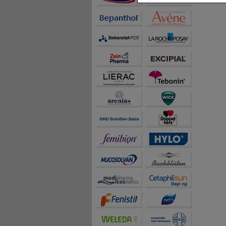
Inhalte anzuzeigen un
Statistik & Tracking:
H
sammeln, mit deren Hil
auch die Werbung auf Dr
teilweise an Dritte wi