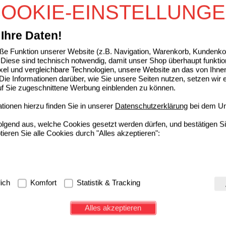
OOKIE-EINSTELLUNG
STO akut 400 mg Filmtabletten
Aristo Pharma GmbH
3
Ihre Daten!
16160295
AVP
***
7,96 €
De
Unser Preis
*
2,38 €
50
St
Filmtabletten
e Funktion unserer Website (z.B. Navigation, Warenkorb, Kundenkon
Sie sparen
5,58 €
(
70%
)
Diese sind technisch notwendig, damit unser Shop überhaupt funktio
Max. Abgabe:
2
ixel und vergleichbare Technologien, unsere Website an das von Ihne
ie Informationen darüber, wie Sie unsere Seiten nutzen, setzen wir 
OFEN Heumann Schmerztabletten 400 mg
auf Sie zugeschnittene Werbung einblenden zu können.
HEUMANN PHARMA GmbH &
6
ionen hierzu finden Sie in unserer
Datenschutzerklärung
bei dem Un
Co. Generica KG
UVP
**
11,84 €
07728561
De
Unser Preis
*
2,49 €
folgend aus, welche Cookies gesetzt werden dürfen, und bestätigen S
50
St
Filmtabletten
Sie sparen
9,35 €
(
79%
)
tieren Sie alle Cookies durch "Alles akzeptieren":
Max. Abgabe:
2
g:
Hierbei handelt es sich um Cookies, die für die Grundfunktionen u
lich
Komfort
Statistik & Tracking
avigation, Warenkorb, Kundenkonto), weshalb auf diese nicht verzich
s werden genutzt um das Einkaufserlebnis noch ansprechender zu g
Alles akzeptieren
e Wiedererkennung des Besuchers oder unsere Seite an bevorzugte Ve
zupassen. Komfort-Cookies ermöglichen es uns auch auf Ihre Bedürf