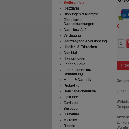
 mVal Kautabletten
REFLUTHIN bei Sodbrennen
GINK
Sodbrennen
Kautabletten Minze
Filmt
attermann & Cie GmbH
Dr.Willmar Schwabe GmbH &
Reizdarm
Co.KG
Blähungen & Krämpfe
Kautabletten
48
St
Kautabletten
Chronische
Darmerkrankungen
Darmflora-Aufbau
0
1
Verdauung
19,97 €
UVP
**
21,90 €
Darmträgheit & Verstopfung
 Preis
*
13,59 €
Unser Preis
*
12,35 €
aren
6,38 €
(
32%
)
Sie sparen
9,55 €
(
44%
)
Übelkeit & Erbrechen
Abgabe:
4
Durchfall
Hämorrhoiden
Leber & Galle
Prod
Leber - Unterstützende
Behandlung
Mund- & Darmpilz
Omepra
Probiotika
Zur An
Bauchspeicheldrüse
OptiFibre
Wirksto
Gaviscon
Omepra
Buscopan
Hametum
Anwend
Microlax
Zur kur
Rennie
Warnhi