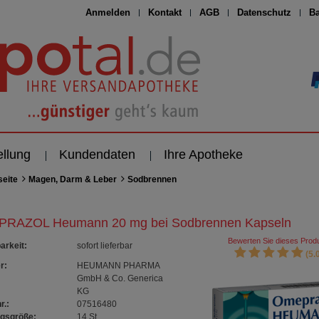
Anmelden
Kontakt
AGB
Datenschutz
Ba
ellung
Kundendaten
Ihre Apotheke
seite
Magen, Darm & Leber
Sodbrennen
RAZOL Heumann 20 mg bei Sodbrennen Kapseln
Bewerten Sie dieses Produ
arkeit
:
sofort lieferbar
(5.0
r:
HEUMANN PHARMA
GmbH & Co. Generica
KG
r.:
07516480
gsgröße:
14
St