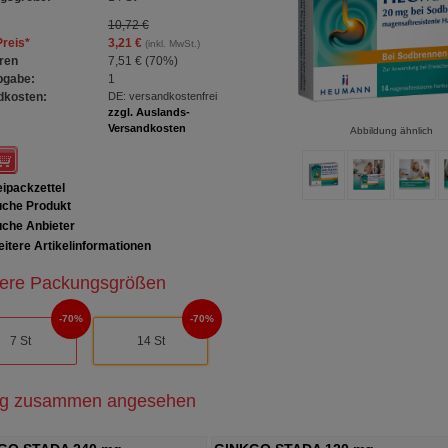
10,72 €
Preis
*
3,21 €
(inkl. MwSt.)
ren
7,51 €
(
70%
)
bgabe:
1
dkosten:
DE: versandkostenfrei
zzgl. Auslands-
Versandkosten
Abbildung ähnlich
ipackzettel
che Produkt
che Anbieter
itere Artikelinformationen
ere Packungsgrößen
70%
70%
7 St
14 St
ig zusammen angesehen