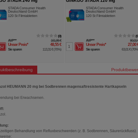
GO STADA 240 mg
GINKGO STADA 120 mg
abletten
Filmtabletten
STADA Consumer Health
STADA Consumer Health
Deutschland GmbH
Deutschland GmbH
120
St
Filmtabletten
120
St
Filmtabletten
0
AVP
***
161,86 €
AVP
***
90,01 
Unser Preis
*
48,55 €
Unser Preis
*
27,00 
Sie sparen
113,31 €
(
70%
)
Sie sparen
63,01 €
(
70
uktbeschreibung
Produktbewer
zol HEUMANN 20 mg bei Sodbrennen magensaftresistente Hartkapseln
wendung bei Erwachsenen.
ff:
zol.
ung:
zzeitigen Behandlung von Refluxbeschwerden (z. B. Sodbrennen, Säurerückfluss).
nweise: