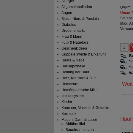
Allergie
Allgemeinbefinden
UVP
**
Unser 
Augen
Sie spa
Blase, Niere & Prostata
Max. A
Diabetes
Versan
Drogeriemarkt
Frau & Mann
Fuß- & Nagelpilz
Geschenkideen
Grippale Infekte & Erkältung
Be
Haare & Nägel
Su
Hausapotheke
Su
Heilung der Haut
We
Herz, Kreislauf & Blut
Weit
Homecare
Homöopathische Mittel
Immunsystem
Kinder
Knochen, Muskeln & Gelenke
Kosmetik
Häuf
Magen, Darm & Leber
Abführmittel
Bauchschmerzen