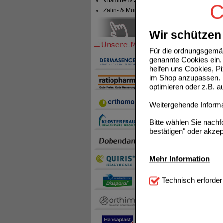
Vitamine & Sport
C
IBUARI
Zahn- & Mundpflege
Wir schützen 
Für die ordnungsgemäß
genannte Cookies ein. 
helfen uns Cookies, P
im Shop anzupassen. D
IBUPR
optimieren oder z.B. 
Weitergehende Informat
Bitte wählen Sie nach
bestätigen" oder akzep
Mehr Information
Technisch Notwendi
Technisch erforder
notwendig sind (z.B. N
Komfort:
Diese Cookie
beispielsweise für di
Spracheinstellung) an