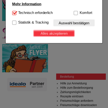
Mehr Information
Technisch Notwendig:
Technisch erforderlich
Hierbei handelt es sich um
Komfort
Cookies, die für die Grundfunktionen unserer
Website notwendig sind (z.B. Navigation, Warenkorb,
Statistik & Tracking
Auswahl bestätigen
Kundenkonto), weshalb auf diese nicht verzichtet
werden kann.
Alles akzeptieren
Komfort:
Diese Cookies werden genutzt um das
Einkaufserlebnis noch ansprechender zu gestalten,
beispielsweise für die Wiedererkennung des
Besuchers oder unsere Seite an bevorzugte
Verhaltensweisen (z.B. Spracheinstellung)
anzupassen. Komfort-Cookies ermöglichen es uns
auch auf Ihre Bedürfnisse zugeschrittene Inhalte
anzuzeigen und unser Partnerprogramm zu
betreiben.
Bestellung
Statistik & Tracking:
Hierüber lassen sich
Hilfe zur Anmeldung
Informationen über die Art und Weise der Nutzung
Hilfe zum Bestellvorgang
unserer Website sammeln, mit deren Hilfe wir unsere
Zahlungsmöglichkeiten
Website weiter für Sie optimieren können, den Inhalt
Rezepte einlösen
auf unserer Website aber auch die Werbung auf
Freiumschläge anfordern
Drittseiten möglichst relevant für Sie zu gestalten.
Freiumschläge downloaden