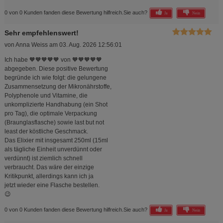
0 von 0 Kunden fanden diese Bewertung hilfreich.
Sie auch?
Ja
Nein
Sehr empfehlenswert!
von
Anna Weiss
am
03. Aug. 2026 12:56:01
Ich habe 🧡🧡🧡🧡🧡 von 🧡🧡🧡🧡🧡
abgegeben. Diese positive Bewertung
begründe ich wie folgt: die gelungene
Zusammensetzung der Mikronährstoffe,
Polyphenole und Vitamine, die
unkomplizierte Handhabung (ein Shot
pro Tag), die optimale Verpackung
(Braunglasflasche) sowie last but not
least der köstliche Geschmack.
Das Elixier mit insgesamt 250ml (15ml
als tägliche Einheit unverdünnt oder
verdünnt) ist ziemlich schnell
verbraucht. Das wäre der einzige
Kritikpunkt, allerdings kann ich ja
jetzt wieder eine Flasche bestellen.
😉
0 von 0 Kunden fanden diese Bewertung hilfreich.
Sie auch?
Ja
Nein