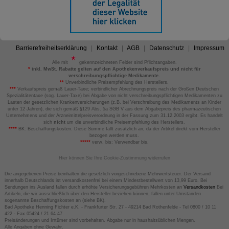
Barrierefreiheitserklärung
Kontakt
AGB
Datenschutz
Impressum
Alle mit
gekennzeichneten Felder sind Pflichtangaben.
*
inkl. MwSt. Rabatte gelten auf den Apothekenverkaufspreis und nicht für
verschreibungspflichtige Medikamente.
**
Unverbindliche Preisempfehlung des Herstellers.
***
Verkaufspreis gemäß Lauer-Taxe; verbindlicher Abrechnungspreis nach der Großen Deutschen
Spezialitätentaxe (sog. Lauer-Taxe) bei Abgabe von nicht verschreibungspflichtigen Medikamenten zu
Lasten der gesetzlichen Krankenversicherungen (z.B. bei Verschreibung des Medikaments an Kinder
unter 12 Jahren), die sich gemäß §129 Abs. 5a SGB V aus dem Abgabepreis des pharmazeutischen
Unternehmens und der Arzneimittelpreisverordnung in der Fassung zum 31.12.2003 ergibt. Es handelt
sich
nicht
um die unverbindliche Preisempfehlung des Herstellers.
****
BK: Beschaffungskosten. Diese Summe fällt zusätzlich an, da der Artikel direkt vom Hersteller
bezogen werden muss.
*****
verw. bis: Verwendbar bis.
Hier können Sie Ihre Cookie-Zustimmung widerrufen
Die angegebenen Preise beinhalten die gesetzlich vorgeschriebene Mehrwertsteuer. Der Versand
innerhalb Deutschlands ist versandkostenfrei bei einem Mindestbestellwert von 13,99 Euro. Bei
Sendungen ins Ausland fallen durch erhöhte Versicherungsgebühren Mehrkosten an
Versandkosten
Bei
Artikeln, die wir ausschließlich über den Hersteller beziehen können, fallen unter Umständen
sogenannte Beschaffungskosten an (siehe BK).
Bad Apotheke Henning Fichter e.K. - Frankfurter Str. 27 - 49214 Bad Rothenfelde - Tel 0800 / 10 11
422 - Fax 05424 / 21 64 47
Preisänderungen und Irrtümer sind vorbehalten. Abgabe nur in haushaltsüblichen Mengen.
Alle Angaben ohne Gewähr.