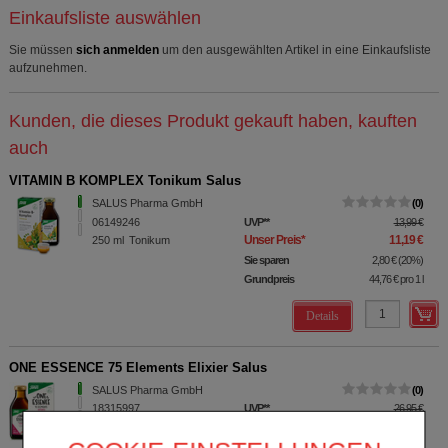
Einkaufsliste auswählen
Sie müssen
sich anmelden
um den ausgewählten Artikel in eine Einkaufsliste
aufzunehmen.
Kunden, die dieses Produkt gekauft haben, kauften
auch
VITAMIN B KOMPLEX Tonikum Salus
SALUS Pharma GmbH
0
06149246
UVP
**
13,99 €
Unser Preis
*
11,19 €
250
ml
Tonikum
Sie sparen
2,80 €
(
20%
)
Grundpreis
44,76 €
pro 1 l
Details
ONE ESSENCE 75 Elements Elixier Salus
SALUS Pharma GmbH
0
18315997
UVP
**
26,95 €
Unser Preis
*
21,55 €
250
ml
Elixier
Sie sparen
5,40 €
(
20%
)