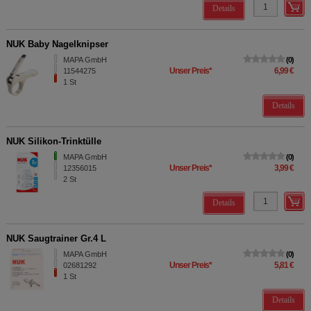
Details
NUK Baby Nagelknipser
MAPA GmbH
0
Unser Preis
*
6,99 €
11544275
1
St
Details
NUK Silikon-Trinktülle
MAPA GmbH
0
Unser Preis
*
3,99 €
12356015
2
St
Details
NUK Saugtrainer Gr.4 L
MAPA GmbH
0
Unser Preis
*
5,81 €
02681292
1
St
Details