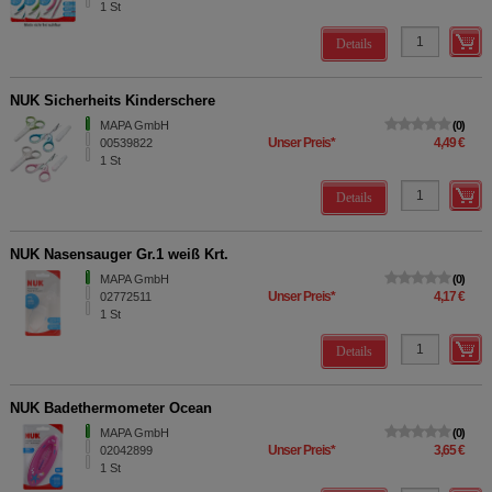
1
St
Details
NUK Sicherheits Kinderschere
MAPA GmbH
0
Unser Preis
*
4,49 €
00539822
1
St
Details
NUK Nasensauger Gr.1 weiß Krt.
MAPA GmbH
0
Unser Preis
*
4,17 €
02772511
1
St
Details
NUK Badethermometer Ocean
MAPA GmbH
0
Unser Preis
*
3,65 €
02042899
1
St