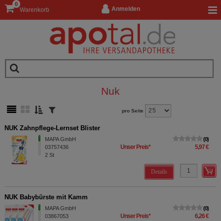
0
Anmelden
Warenkorb
Nuk
pro Seite
NUK Zahnpflege-Lernset Blister
MAPA GmbH
0
Unser Preis
*
5,97 €
03757436
2
St
Details
NUK Babybürste mit Kamm
MAPA GmbH
0
Unser Preis
*
6,26 €
03867053