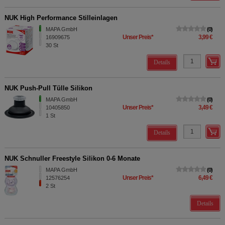
NUK High Performance Stilleinlagen
MAPA GmbH
0
Unser Preis
*
3,99 €
16909675
30
St
Details
NUK Push-Pull Tülle Silikon
MAPA GmbH
0
Unser Preis
*
3,49 €
10405850
1
St
Details
NUK Schnuller Freestyle Silikon 0-6 Monate
MAPA GmbH
0
Unser Preis
*
6,49 €
12576254
2
St
Details