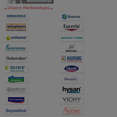
auch auf Ihre Bedürfnisse zugeschrittene Inhalte
anzuzeigen und unser Partnerprogramm zu
betreiben.
Statistik & Tracking:
Hierüber lassen sich
Informationen über die Art und Weise der Nutzung
unserer Website sammeln, mit deren Hilfe wir unsere
Website weiter für Sie optimieren können, den Inhalt
auf unserer Website aber auch die Werbung auf
Drittseiten möglichst relevant für Sie zu gestalten.
Bitte beachten Sie, dass Daten hierfür teilweise an
Dritte wie z.B. Google oder soziale Medien
übertragen werden.