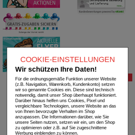
COOKIE-EINSTELLUNGEN
Wir schützen Ihre Daten!
Bestellung
Für die ordnungsgemäße Funktion unserer Website
(z.B. Navigation, Warenkorb, Kundenkonto) setzen
Hilfe zur Anmeldung
wir so genannte Cookies ein. Diese sind technisch
Hilfe zum Bestellvorgang
notwendig, damit unser Shop überhaupt funktioniert.
Zahlungsmöglichkeiten
Darüber hinaus helfen uns Cookies, Pixel und
Rezepte einlösen
vergleichbare Technologien, unsere Website an das
Freiumschläge anfordern
von Ihnen bevorzugte Verhalten im Shop
Freiumschläge downloaden
anzupassen. Die Informationen darüber, wie Sie
Auslandsbestellung
unsere Seiten nutzen, setzen wir ein, um den Shop
Reklamation
zu optimieren oder z.B. auf Sie zugeschnittene
Widerrufsformular
Werbung einblenden zu können.
Problembehebung