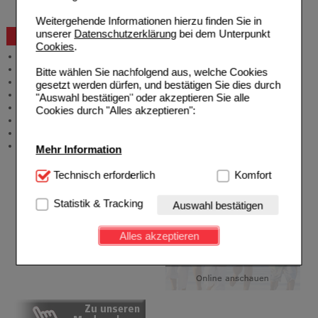
Bestellschein
Weitergehende Informationen hierzu finden Sie in
unserer
Datenschutzerklärung
bei dem Unterpunkt
Beratung und Service
Cookies
.
Allgemeine Information
Produktberatung
Bitte wählen Sie nachfolgend aus, welche Cookies
Meldung Arzneimittelrisiken
gesetzt werden dürfen, und bestätigen Sie dies durch
Zuzahlungsfreie Arzneien
"Auswahl bestätigen" oder akzeptieren Sie alle
Angebote & Downloads
Cookies durch "Alles akzeptieren":
Newsletter
Neukundenprämie
Stellenangebote
Mehr Information
Technisch Notwendig:
Technisch erforderlich
Hierbei handelt es sich um
Komfort
Cookies, die für die Grundfunktionen unserer
Website notwendig sind (z.B. Navigation, Warenkorb,
Statistik & Tracking
Auswahl bestätigen
Kundenkonto), weshalb auf diese nicht verzichtet
werden kann.
Alles akzeptieren
Komfort:
Diese Cookies werden genutzt um das
Einkaufserlebnis noch ansprechender zu gestalten,
beispielsweise für die Wiedererkennung des
Besuchers oder unsere Seite an bevorzugte
Verhaltensweisen (z.B. Spracheinstellung)
anzupassen. Komfort-Cookies ermöglichen es uns