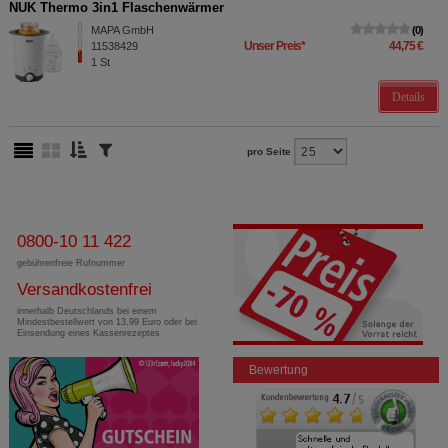
NUK Thermo 3in1 Flaschenwärmer
MAPA GmbH
0
Unser Preis
*
44,75 €
11538429
1
St
Details
pro Seite
0800-10 11 422
gebührenfreie Rufnummer
Versandkostenfrei
innerhalb Deutschlands bei einem
Mindestbestellwert von 13,99 Euro oder bei
Einsendung eines Kassenrezeptes
Bewertung