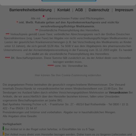
Barrierefreiheitserklärung
Kontakt
AGB
Datenschutz
Impressum
Alle mit
gekennzeichneten Felder sind Pflichtangaben.
*
inkl. MwSt. Rabatte gelten auf den Apothekenverkaufspreis und nicht für
verschreibungspflichtige Medikamente.
**
Unverbindliche Preisempfehlung des Herstellers.
***
Verkaufspreis gemäß Lauer-Taxe; verbindlicher Abrechnungspreis nach der Großen Deutschen
Spezialitätentaxe (sog. Lauer-Taxe) bei Abgabe von nicht verschreibungspflichtigen Medikamenten zu
Lasten der gesetzlichen Krankenversicherungen (z.B. bei Verschreibung des Medikaments an Kinder
unter 12 Jahren), die sich gemäß §129 Abs. 5a SGB V aus dem Abgabepreis des pharmazeutischen
Unternehmens und der Arzneimittelpreisverordnung in der Fassung zum 31.12.2003 ergibt. Es handelt
sich
nicht
um die unverbindliche Preisempfehlung des Herstellers.
****
BK: Beschaffungskosten. Diese Summe fällt zusätzlich an, da der Artikel direkt vom Hersteller
bezogen werden muss.
*****
verw. bis: Verwendbar bis.
Hier können Sie Ihre Cookie-Zustimmung widerrufen
Die angegebenen Preise beinhalten die gesetzlich vorgeschriebene Mehrwertsteuer. Der Versand
innerhalb Deutschlands ist versandkostenfrei bei einem Mindestbestellwert von 13,99 Euro. Bei
Sendungen ins Ausland fallen durch erhöhte Versicherungsgebühren Mehrkosten an
Versandkosten
Bei
Artikeln, die wir ausschließlich über den Hersteller beziehen können, fallen unter Umständen
sogenannte Beschaffungskosten an (siehe BK).
Bad Apotheke Henning Fichter e.K. - Frankfurter Str. 27 - 49214 Bad Rothenfelde - Tel 0800 / 10 11
422 - Fax 05424 / 21 64 47
Preisänderungen und Irrtümer sind vorbehalten. Abgabe nur in haushaltsüblichen Mengen.
Alle Angaben ohne Gewähr.
Verfügbarkeit:
Der Artikel ist in der Regel sofort lieferbar, in Einzelfällen bis zu 6 Tage.
Der Artikel muss direkt vom Hersteller bezogen werden. Daher kann es zu längeren Lieferzeiten und